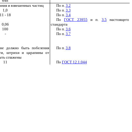
648
вания и взвешенных частиц
По п.
3.2
1,0
По п.
3.3
11 - 18
По п.
3.4
По
ГОСТ 23955
и п.
3.5
настоящего
0,06
стандарта
100
По п.
3.6
-
По п.
3.7
не должно быть побеления
По п.
3.8
сти, штрихи и царапины от
ыть сглажены
11
По
ГОСТ 12.1.044