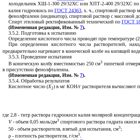
холодильник ХШ-1-300 29/32ХС или ХПТ-2-400 29/32ХС п
калия гидроокись по
ГОСТ 24363
, х. ч., спиртовой раство
фенолфталеин (индикатор), спиртовой раствор с массовой 
Спирт этиловый ректификованный технический по
ГОСТ 1
(Измененная редакция, Изм. №
7
).
3.5.2. Подготовка к испытанию
Определение кислотного числа проводят при температуре (20
При определении кислотного числа растворителей, нахо
предварительно нагревают в конической колбе на кипящей водя
3.5.3. Проведение испытания
3
В коническую колбу вместимостью 250 см
пипеткой отмеря
в присутствии фенолфталеина.
(Измененная редакция, Изм. №
7
).
3.5.4. Обработка результатов
Кислотное число (
X
) в мг КОН/г растворителя вычисляют 
2
где 2,8 - титр раствора гидроокиси калия молярной концентра
3
V
-
объем 0,05 моль/дм
спиртового раствора гидрата окиси к
3
50 - объем растворителя, взятый для испытания, см
;
3
ρ - плотность растворителя, г/см
.