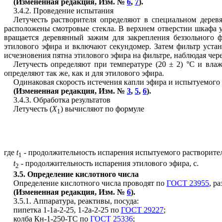
(Измененная редакция, Изм. №
6
,
7
).
3.4.2. Проведение испытания
Летучесть растворителя определяют в специальном деревя
расположены смотровые стекла. В верхнем отверстии шкафа у
вращается деревянный зажим для закрепления беззольного 
этилового эфира и включают секундомер. Затем фильтр уст
исчезновения пятна этилового эфира на фильтре, наблюдая чере
Летучесть определяют при температуре (20 ± 2) °С и вла
определяют так же, как и для этилового эфира.
Одинаковая скорость истечения капли эфира и испытуемого 
(Измененная редакция, Изм. №
3
,
5
,
6
).
3.4.3. Обработка результатов
Летучесть (
X
) вычисляют по формуле
1
где
t
- продолжительность испарения испытуемого растворител
1
t
- продолжительность испарения этилового эфира, с.
2
3.5
. Определение кислотного числа
Определение кислотного числа проводят по
ГОСТ 23955
, ра
(Измененная редакция, Изм. №
6
).
3.5.1. Аппаратура, реактивы, посуда:
пипетка 1-1а-2-25, 1-2а-2-25 по
ГОСТ 29227
;
колба Кн-1-250-ТС по
ГОСТ 25336
;