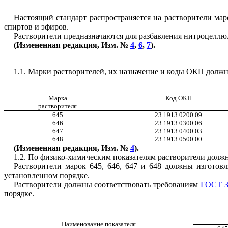
Настоящий стандарт распространяется на растворители мар
спиртов и эфиров.
Растворители предназначаются для разбавления нитроцеллю
(Измененная редакция, Изм. №
4
,
6
,
7
).
1.1. Марки растворителей, их назначение и коды ОКП должн
Марка
Код ОКП
растворителя
645
23 1913 0200 09
646
23 1913 0300 06
647
23 1913 0400 03
648
23 1913 0500 00
(Измененная редакция, Изм. №
4
).
1.2. По физико-химическим показателям растворители должн
Растворители марок 645, 646, 647 и 648 должны изготовл
установленном порядке.
Растворители должны соответствовать требованиям
ГОСТ 3
порядке.
Наименование показателя