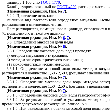
цилиндр 1-100-2 по
ГОСТ 1770
;
Калий двухромовокислый по
ГОСТ 4220
, раствор с массово
(Измененная редакция, Изм. №
7
).
3.2.2. Проведение испытания
Внешний вид растворителя определяют визуально. Испы
расслаивания и взвешенных частиц.
Цвет растворителя, помещенного в цилиндр, определяют в п
%, помещенного в такой же цилиндр.
(Измененная редакция, Изм. №
6
,
7
).
3.3
. Определение массовой доли воды
(Измененная редакция, Изм. №
6
).
3.3.1. Определение массовой доли воды проводят:
а) методом визуального титрования;
б) методом электрометрического титрования;
в) газохроматографическим методом.
3.3.1.1. Определение массовой доли воды методом визу
растворителя в количестве 1,50 - 2,50 г, (результат взвешивани
(Измененная редакция, Изм. №
7
).
3.3.1.2. Определение массовой доли воды методом элек
растворителя в количестве 1,50 - 2,50 г, (результат взвешивани
(Измененная редакция, Изм. №
7
).
3.3.1.3. Определение массовой доли воды газохроматограф
3.3.1.4. За результат испытаний в указанных методах п
превышает допускаемое расхождение, равное 15 %.
3.3.1.5. При разногласиях в оценке массовой доли воды опр