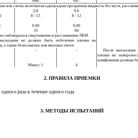
646
647
ная или слегка желтоватая однородная прозрачная жидкость без мути, расслаи
2,0
0,6
2
8 - 15
8 - 12
6
0,06
0,06
35
60
но наблюдаться свертывания и расслаивания ЛКМ.
высыхания не должно быть побеления пленки на
и, а также белесоватых или матовых пятен
-
-
После высыхания 
пленки на поверхно
шлифования должны б
Минус 1
4
2. ПРАВИЛА ПРИЕМКИ
 одного раза в течение одного года
3. МЕТОДЫ ИСПЫТАНИЙ