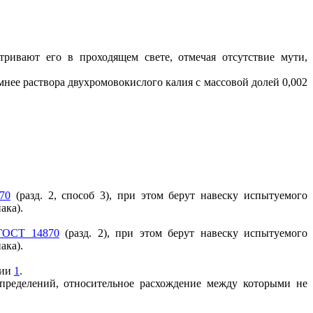
ривают его в проходящем свете, отмечая отсутствие мути,
мнее раствора двухромовокислого калия с массовой долей 0,002
70
(разд. 2, способ 3), при этом берут навеску испытуемого
ака).
ГОСТ 14870
(разд. 2), при этом берут навеску испытуемого
ака).
нии
1
.
определений, относительное расхождение между которыми не