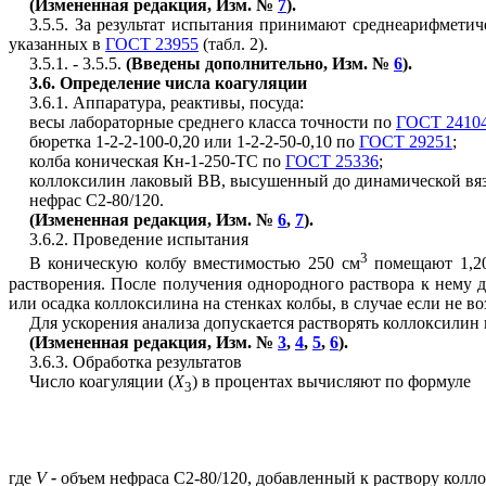
(Измененная редакция, Изм. №
7
).
3.5.5. За результат испытания принимают среднеарифмети
указанных в
ГОСТ 23955
(табл. 2).
3.5.1. - 3.5.5.
(Введены дополнительно, Изм. №
6
).
3.6
. Определение числа коагуляции
3.6.1. Аппаратура, реактивы, посуда:
весы лабораторные среднего класса точности по
ГОСТ 2410
бюретка 1-2-2-100-0,20 или 1-2-2-50-0,10 по
ГОСТ 29251
;
колба коническая Кн-1-250-ТС по
ГОСТ 25336
;
коллоксилин лаковый ВВ, высушенный до динамической вязкост
нефрас С2-80/120.
(Измененная редакция, Изм. №
6
,
7
).
3.6.2. Проведение испытания
3
В коническую колбу вместимостью 250 см
помещают 1,20
растворения. После получения однородного раствора к нему 
или осадка коллоксилина на стенках колбы, в случае если не в
Для ускорения анализа допускается растворять коллоксили
(Измененная редакция, Изм. №
3
,
4
,
5
,
6
).
3.6.3. Обработка результатов
Число коагуляции (
X
) в процентах вычисляют по формуле
3
где
V
-
объем нефраса С2-80/120, добавленный к раствору колло