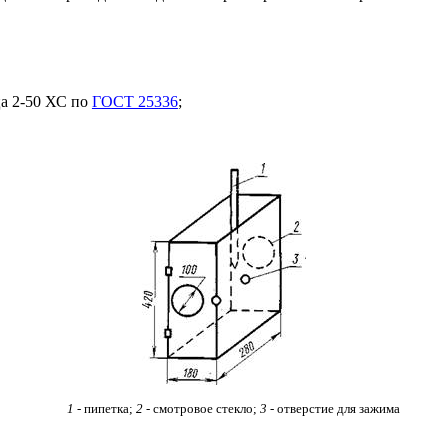
а 2-50 ХС по
ГОСТ 25336
;
1
- пипетка;
2
- смотровое стекло;
3
- отверстие для зажима