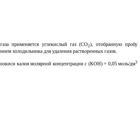
 газа применяется углекислый газ (СО
), отобранную пробу
2
ением холодильника для удаления растворенных газов.
3
роокиси калия молярной концентрации
с
(КОН) = 0,05 моль/дм