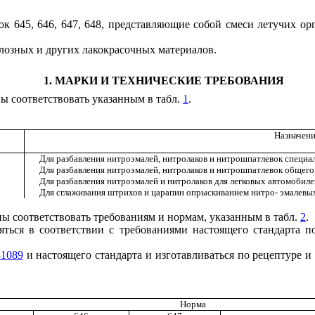
ок 645, 646, 647, 648, представляющие собой смеси летучих ор
лозных и других лакокрасочных материалов.
1. МАРКИ И ТЕХНИЧЕСКИЕ ТРЕБОВАНИЯ
ы соответствовать указанным в табл.
1
.
Назначени
Для разбавления нитроэмалей, нитролаков и нитрошпатлевок специа
Для разбавления нитроэмалей, нитролаков и нитрошпатлевок общего
Для разбавления нитроэмалей и нитролаков для легковых автомобиле
Для сглаживания штрихов и царапин опрыскиванием нитро- эмалевы
ы соответствовать требованиям и нормам, указанным в табл.
2
.
яться в соответствии с требованиями настоящего стандарта п
1089
и настоящего стандарта и изготавливаться по рецептуре 
Норма