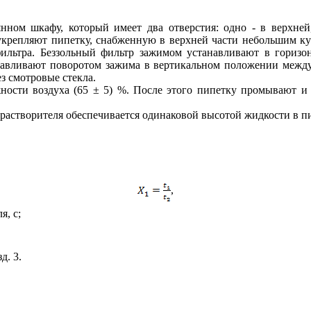
нном шкафу, который имеет два отверстия: одно - в верхней,
крепляют пипетку, снабженную в верхней части небольшим кус
фильтра. Беззольный фильтр зажимом устанавливают в гориз
анавливают поворотом зажима в вертикальном положении межд
з смотровые стекла.
жности воздуха (65 ± 5) %. После этого пипетку промывают 
растворителя обеспечивается одинаковой высотой жидкости в п
,
я, с;
зд. 3.