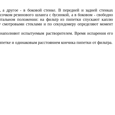
 а другое - в боковой стенке. В передней и задней стенках
очком резинового шланга с бусинкой, а в боковом - свободно
онтальном положении: на фильтр из пипетки спускают каплю
у смотровыми стеклами и по секундомеру определяют момент
и наполняют испытуемым растворителем. Время испарения его
ипетке и одинаковым расстоянием кончика пипетки от фильтра.