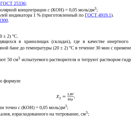
о
ГОСТ 25336
;
3
р молярной концентрации
с
(КОН) = 0,05 моль/дм
;
долей индикатора 1 % (приготовленный по
ГОСТ 4919.1
).
8300
.
 ± 2) °С.
дящихся в хранилищах (складах), где в качестве инертного
ной бане до температуры (20 ± 2) °С в течение 30 мин с примен
3
ют 50 см
испытуемого растворителя и титруют раствором гид
по формуле
,
3
ции точно
с
(КОН) = 0,05 моль/дм
;
3
алия, израсходованного на титрование, см
;