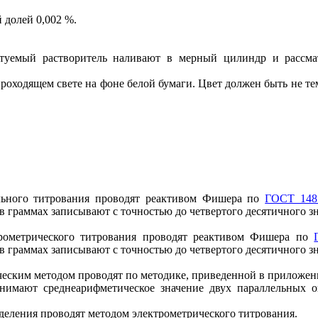
й долей 0,002 %.
туемый растворитель наливают в мерный цилиндр и рассмат
роходящем свете на фоне белой бумаги. Цвет должен быть не те
ального титрования проводят реактивом Фишера по
ГОСТ 148
я в граммах записывают с точностью до четвертого десятичного зн
трометрического титрования проводят реактивом Фишера по
я в граммах записывают с точностью до четвертого десятичного зн
ическим методом проводят по методике, приведенной в приложе
ринимают среднеарифметическое значение двух параллельных 
еделения проводят методом электрометрического титрования.