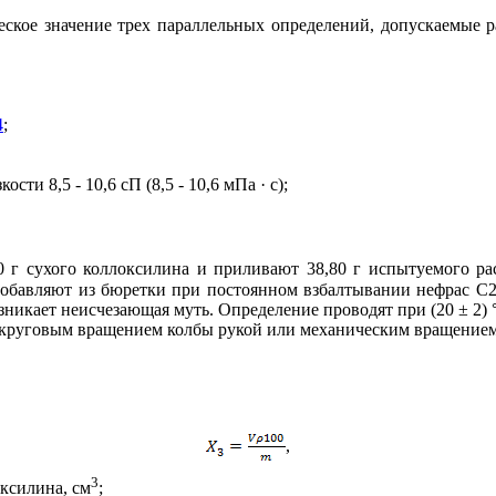
ческое значение трех параллельных определений, допускаемые
4
;
и 8,5 - 10,6 сП (8,5 - 10,6 мПа · с);
 г сухого коллоксилина и приливают 38,80 г испытуемого ра
добавляют из бюретки при постоянном взбалтывании нефрас С2
озникает неисчезающая муть. Определение проводят при (20 ± 2) 
н круговым вращением колбы рукой или механическим вращением 
,
3
ксилина, см
;