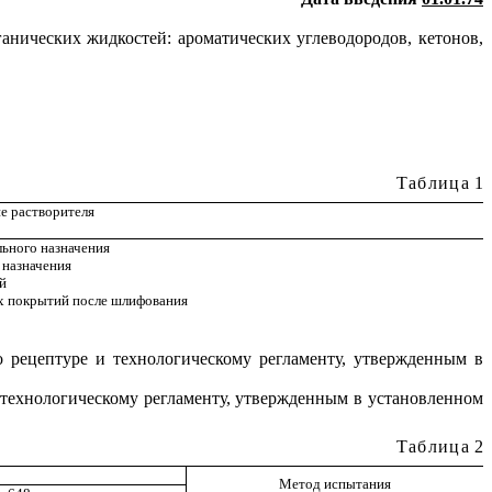
ганических жидкостей: ароматических углеводородов, кетонов,
Таблица
1
е растворителя
льного назначения
 назначения
й
х покрытий после шлифования
о рецептуре и технологическому регламенту, утвержденным в
и технологическому регламенту, утвержденным в установленном
Таблица
2
Метод испытания