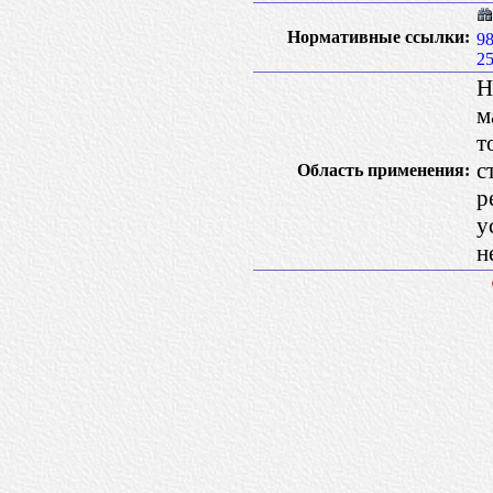
Нормативные ссылки:
9
2
Н
м
т
с
Область применения:
р
у
н