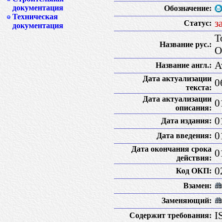
документация
Обозначение:
Техническая
з
Статус:
документация
Т
Название рус.:
О
A
Название англ.:
Дата актуализации
0
текста:
Дата актуализации
0
описания:
0
Дата издания:
0
Дата введения:
Дата окончания срока
0
действия:
0
Код ОКП:
Взамен:
Заменяющий:
I
Содержит требования: