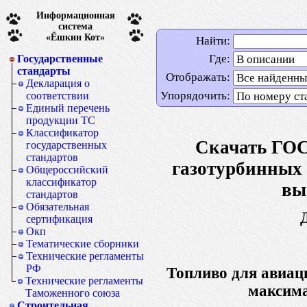
Информационная
система
«Ёшкин Кот»
Найти:
Где:
Государственные
стандарты
Отображать:
Декларация о
Упорядочить:
соответствии
Единый перечень
продукции ТС
Классификатор
Скачать ГОС
государственных
стандартов
газотурбинных 
Общероссийский
классификатор
вы
стандартов
Обязательная
сертификация
Окп
Тематические сборники
Технические регламенты
РФ
Топливо для авиац
Технические регламенты
максима
Таможенного союза
Строительная