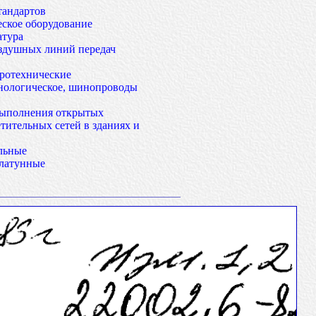
тандартов
еское оборудование
атура
оздушных линий передач
тротехнические
нологическое, шинопроводы
выполнения открытых
тительных сетей в зданиях и
льные
 латунные