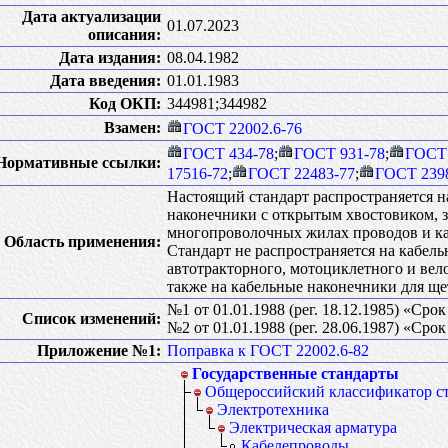
Дата актуализации
01.07.2023
описания:
Дата издания:
08.04.1982
Дата введения:
01.01.1983
Код ОКП:
344981;344982
Взамен:
ГОСТ 22002.6-76
ГОСТ 434-78
;
ГОСТ 931-78
;
ГОСТ 
Нормативные ссылки:
17516-72
;
ГОСТ 22483-77
;
ГОСТ 239
Настоящий стандарт распространяется 
наконечники с открытым хвостовиком, 
многопроволочных жилах проводов и каб
Область применения:
Стандарт не распространяется на кабел
автотракторного, мотоциклетного и вел
также на кабельные наконечники для щ
№1 от 01.01.1988 (рег. 18.12.1985) «Сро
Список изменений:
№2 от 01.01.1988 (рег. 28.06.1987) «Сро
Приложение №1:
Поправка к ГОСТ 22002.6-82
Государственные стандарты
Общероссийский классификатор с
Электротехника
Электрическая арматура
Кабелепроводы