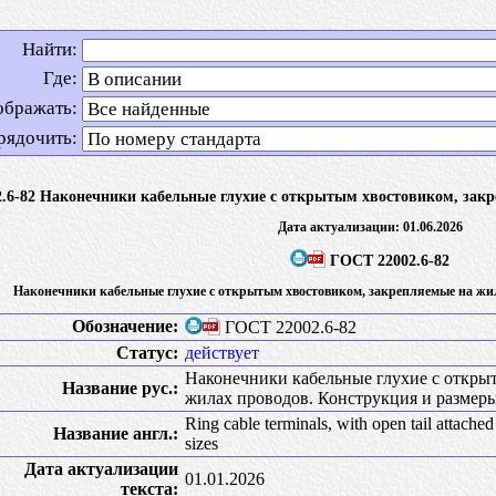
Найти:
Где:
ображать:
рядочить:
.6-82 Наконечники кабельные глухие с открытым хвостовиком, зак
Дата актуализации: 01.06.2026
ГОСТ 22002.6-82
Наконечники кабельные глухие с открытым хвостовиком, закрепляемые на жи
Обозначение:
ГОСТ 22002.6-82
Статус:
действует
Наконечники кабельные глухие с откры
Название рус.:
жилах проводов. Конструкция и размер
Ring cable terminals, with open tail attache
Название англ.:
sizes
Дата актуализации
01.01.2026
текста: