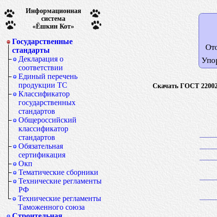
Информационная
система
«Ёшкин Кот»
Государственные
От
стандарты
Декларация о
Упо
соответствии
Единый перечень
продукции ТС
Скачать ГОСТ 22002
Классификатор
государственных
стандартов
Общероссийский
классификатор
стандартов
Обязательная
сертификация
Окп
Тематические сборники
Технические регламенты
РФ
Технические регламенты
Таможенного союза
Строительная