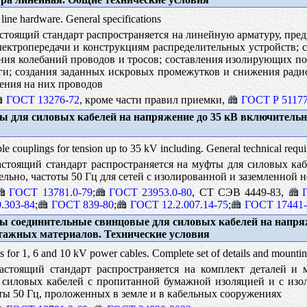
ine hardware. General specifications
тоящий стандарт распространяется на линейную арматуру, пре
ектропередачи и конструкциям распределительных устройств; 
ния колебаний проводов и тросов; составления изолирующих по
уги; создания заданных искровых промежутков и снижения ради
ения на них проводов
ГОСТ 13276-72
, кроме части правил приемки,
ГОСТ Р 51177
 для силовых кабелей на напряжение до 35 кВ включительн
e couplings for tension up to 35 kV including. General technical requ
стоящий стандарт распространяется на муфты для силовых каб
льно, частоты 50 Гц для сетей с изолированной и заземленной 
ГОСТ 13781.0-79
;
ГОСТ 23953.0-80
, CT CЭB 4449-83,
.303-84
;
ГОСТ 839-80
;
ГОСТ 12.2.007.14-75
;
ГОСТ 17441-
 соединительные свинцовые для силовых кабелей на напряже
тажных материалов. Технические условия
s for 1, 6 and 10 kV power cables. Complete set of details and mounting
стоящий стандарт распространяется на комплект деталей и
 силовых кабелей с пропитанной бумажной изоляцией и с изо
оты 50 Гц, проложенных в земле и в кабельных сооружениях