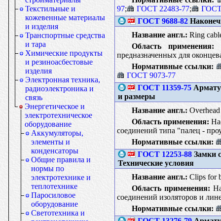
97
;
ГОСТ 22483-77
;
ГОСТ
Текстильные и
кожевенные материалы
ГОСТ 9688-82
Наконечн
и изделия
Название англ.:
Ring cable
Транспортные средства
и тара
Область применения:
Н
Химические продукты
предназначенных для оконцева
и резиноасбестовые
Нормативные ссылки:
изделия
ГОСТ 9073-77
Электронная техника,
ГОСТ 11359-75
Арматур
радиоэлектроника и
и размеры
связь
Энергетическое и
Название англ.:
Overhead l
электротехническое
Область применения:
Нас
оборудование
соединений типа "палец - про
Аккумуляторы,
Нормативные ссылки:
элементы и
конденсаторы
ГОСТ 12253-88
Замки с
Общие правила и
Технические условия
нормы по
Название англ.:
Clips for b
электротехнике и
теплотехнике
Область применения:
На
Паросиловое
соединений изоляторов и лине
оборудование
Нормативные ссылки:
Светотехника и
ГОСТ 13276-79
Арматур