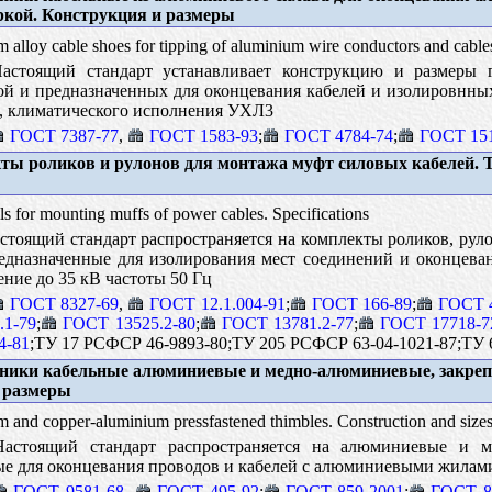
ркой. Конструкция и размеры
alloy cable shoes for tipping of aluminium wire conductors and cables
стоящий стандарт устанавливает конструкцию и размеры г
ой и предназначенных для оконцевания кабелей и изолировнн
В, климатического исполнения УХЛ3
ГОСТ 7387-77
,
ГОСТ 1583-93
;
ГОСТ 4784-74
;
ГОСТ 151
ы роликов и рулонов для монтажа муфт силовых кабелей. 
lls for mounting muffs of power cables. Specifications
тоящий стандарт распространяется на комплекты роликов, рул
едназначенные для изолирования мест соединений и оконцева
ние до 35 кВ частоты 50 Гц
ГОСТ 8327-69
,
ГОСТ 12.1.004-91
;
ГОСТ 166-89
;
ГОСТ 
.1-79
;
ГОСТ 13525.2-80
;
ГОСТ 13781.2-77
;
ГОСТ 17718-7
4-81
;ТУ 17 РСФСР 46-9893-80;ТУ 205 РСФСР 63-04-1021-87;ТУ 6
ники кабельные алюминиевые и медно-алюминиевые, закре
и размеры
and copper-aluminium pressfastened thimbles. Construction and size
стоящий стандарт распространяется на алюминиевые и ме
е для оконцевания проводов и кабелей с алюминиевыми жилами 
ГОСТ 9581-68
,
ГОСТ 495-92
;
ГОСТ 859-2001
;
ГОСТ 8