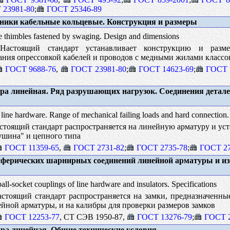
 23981-80
;
ГОСТ 25346-89
ики кабельные кольцевые. Конструкция и размеры
 thimbles fastened by swaging. Design and dimensions
астоящий стандарт устанавливает конструкцию и разме
ния опрессовкой кабелей и проводов с медными жилами классов 2
ГОСТ 9688-76
,
ГОСТ 23981-80
;
ГОСТ 14623-69
;
ГОСТ 
а линейная. Ряд разрушающих нагрузок. Соединения детал
ine hardware. Range of mechanical failing loads and hard connection
тоящий стандарт распространяется на линейную арматуру и ус
ушина" и цепного типа
ГОСТ 11359-65
,
ГОСТ 2731-82
;
ГОСТ 2735-78
;
ГОСТ 27
ферических шарнирных соединений линейной арматуры и из
all-socket couplings of line hardware and insulators. Specifications
стоящий стандарт распространяется на замки, предназначенн
йной арматуры, и на калибры для проверки размеров замков
ГОСТ 12253-77
, СТ СЭВ 1950-87,
ГОСТ 13276-79
;
ГОСТ 2
а линейная. Общие технические условия