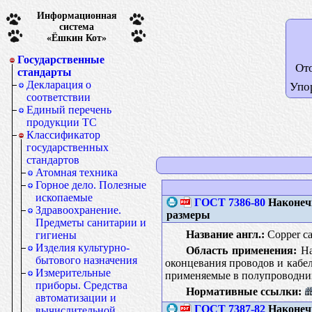
Информационная
система
«Ёшкин Кот»
Государственные
От
стандарты
Декларация о
Упо
соответствии
Единый перечень
продукции ТС
Классификатор
государственных
стандартов
Атомная техника
Горное дело. Полезные
ископаемые
ГОСТ 7386-80
Наконечн
Здравоохранение.
размеры
Предметы санитарии и
Название англ.:
Copper cab
гигиены
Изделия культурно-
Область применения:
На
бытового назначения
оконцевания проводов и кабел
Измерительные
применяемые в полупроводни
приборы. Средства
Нормативные ссылки:
автоматизации и
ГОСТ 7387-82
Наконечн
вычислительной