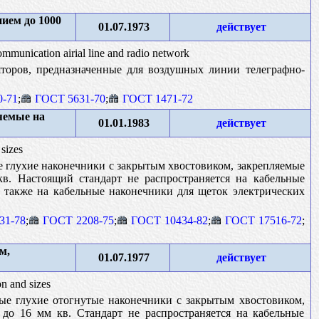
ием до 1000
01.07.1973
действует
communication airial line and radio network
торов, предназначенные для воздушных линии телеграфно-
-71
;
ГОСТ 5631-70
;
ГОСТ 1471-72
яемые на
01.01.1983
действует
 sizes
 глухие наконечники с закрытым хвостовиком, закрепляемые
в. Настоящий стандарт не распространяется на кабельные
а также на кабельные наконечники для щеток электрических
31-78
;
ГОСТ 2208-75
;
ГОСТ 10434-82
;
ГОСТ 17516-72
;
м,
01.07.1977
действует
on and sizes
ые глухие отогнутые наконечники с закрытым хвостовиком,
до 16 мм кв. Стандарт не распространяется на кабельные