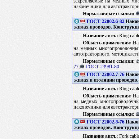
закрепляемые на медных мно
наконечники для автотракторн
Нормативные ссылки:
ГОСТ 22002.6-82
Након
жилах проводов. Конструкц
Название англ.:
Ring cable
Область применения:
Нас
на медных многопроволочных 
автотракторного, мотоциклетн
Нормативные ссылки:
77
;
ГОСТ 23981-80
ГОСТ 22002.7-76
Након
жилах и изоляции проводов
Название англ.:
Ring cable
Область применения:
Нас
на медных многопроволочных
наконечники для автотракторн
Нормативные ссылки:
ГОСТ 22002.8-76
Након
жилах проводов. Конструкц
Название англ.:
Fork cable