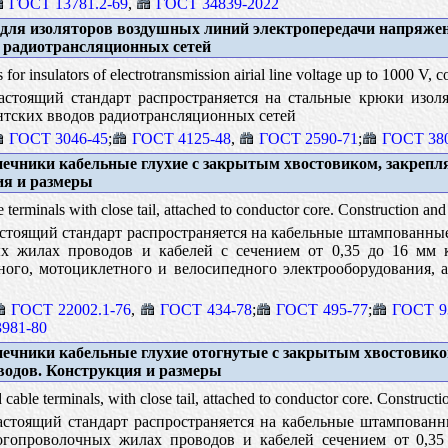
ГОСТ 13781.2-69
,
ГОСТ 34839-2022
ля изоляторов воздушных линий электропередачи напряжен
и радиотрансляционных сетей
for insulators of electrotransmission airial line voltage up to 1000 V, 
стоящий стандарт распространяется на стальные крюки изоля
ентских вводов радиотрансляционных сетей
ГОСТ 3046-45
;
ГОСТ 4125-48
,
ГОСТ 2590-71
;
ГОСТ 380
ечники кабельные глухие с закрытым хвостовиком, закрепл
ия и размеры
terminals with close tail, attached to conductor core. Construction and
тоящий стандарт распространяется на кабельные штампованные
 жилах проводов и кабелей с сечением от 0,35 до 16 мм к
ного, мотоциклетного и велосипедного электрооборудования, 
ГОСТ 22002.1-76
,
ГОСТ 434-78
;
ГОСТ 495-77
;
ГОСТ 9
981-80
ечники кабельные глухие отогнутые с закрытым хвостовико
водов. Конструкция и размеры
cable terminals, with close tail, attached to conductor core. Constructi
стоящий стандарт распространяется на кабельные штампованн
гопроволочных жилах проводов и кабелей сечением от 0,35 