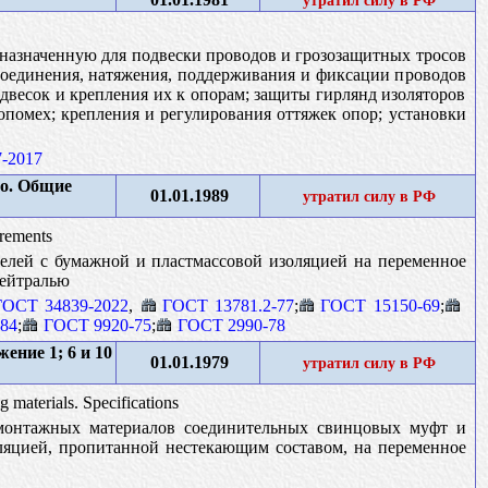
утратил силу в РФ
дназначенную для подвески проводов и грозозащитных тросов
соединения, натяжения, поддерживания и фиксации проводов
двесок и крепления их к опорам; защиты гирлянд изоляторов
опомех; крепления и регулирования оттяжек опор; установки
-2017
о. Общие
01.01.1989
утратил силу в РФ
irements
елей с бумажной и пластмассовой изоляцией на переменное
нейтралью
ГОСТ 34839-2022
,
ГОСТ 13781.2-77
;
ГОСТ 15150-69
;
84
;
ГОСТ 9920-75
;
ГОСТ 2990-78
ние 1; 6 и 10
01.01.1979
утратил силу в РФ
 materials. Specifications
 монтажных материалов соединительных свинцовых муфт и
ляцией, пропитанной нестекающим составом, на переменное