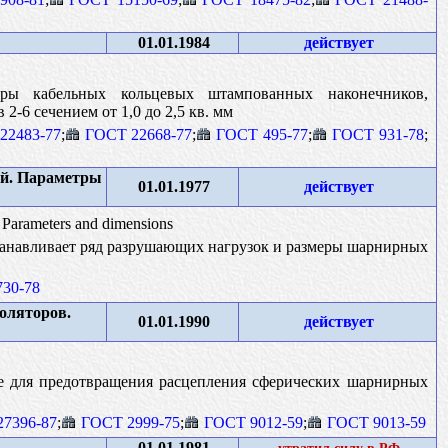
01.01.1984
действует
ры кабельных кольцевых штампованных наконечников,
-6 сечением от 1,0 до 2,5 кв. мм
22483-77
;
ГОСТ 22668-77
;
ГОСТ 495-77
;
ГОСТ 931-78
;
ей. Параметры
01.01.1977
действует
. Parameters and dimensions
танавливает ряд разрушающих нагрузок и размеры шарнирных
30-78
оляторов.
01.01.1990
действует
ые для предотвращения расцепления сферических шарнирных
7396-87
;
ГОСТ 2999-75
;
ГОСТ 9012-59
;
ГОСТ 9013-59
01.01.1981