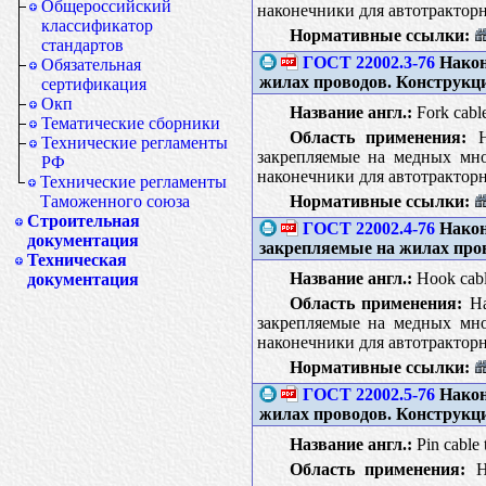
Общероссийский
наконечники для автотракторн
классификатор
Нормативные ссылки:
стандартов
ГОСТ 22002.3-76
Након
Обязательная
жилах проводов. Конструкц
сертификация
Окп
Название англ.:
Fork cable 
Тематические сборники
Область применения:
На
Технические регламенты
закрепляемые на медных мно
РФ
наконечники для автотракторн
Технические регламенты
Нормативные ссылки:
Таможенного союза
Строительная
ГОСТ 22002.4-76
Након
документация
закрепляемые на жилах про
Техническая
Название англ.:
Hook cable
документация
Область применения:
На
закрепляемые на медных мно
наконечники для автотракторн
Нормативные ссылки:
ГОСТ 22002.5-76
Након
жилах проводов. Конструкц
Название англ.:
Pin cable t
Область применения:
На