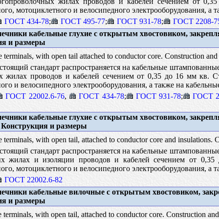
гопроволочных жилах проводов и кабелей сечением от 0,35 
ого, мотоциклетного и велосипедного электрооборудования, а 
ГОСТ 434-78
;
ГОСТ 495-77
;
ГОСТ 931-78
;
ГОСТ 2208-7
ечники кабельные глухие с открытым хвостовиком, закрепл
ия и размеры
 terminals, with open tail attached to conductor core. Construction and 
тоящий стандарт распространяется на кабельные штампованные
жилах проводов и кабелей сечением от 0,35 до 16 мм кв. Ст
ого и велосипедного электрооборудования, а также на кабельн
ГОСТ 22002.6-76
,
ГОСТ 434-78
;
ГОСТ 931-78
;
ГОСТ 2
ечники кабельные глухие с открытым хвостовиком, закрепл
. Конструкция и размеры
 terminals, with open tail, attached to conductor core and insulations. 
тоящий стандарт распространяется на кабельные штампованные
 жилах и изоляции проводов и кабелей сечением от 0,35 д
ого, мотоциклетного и велосипедного электрооборудования, а 
ГОСТ 22002.6-82
ечники кабельные вилочные с открытым хвостовиком, закр
ия и размеры
 terminals, with open tail, attached to conductor core. Construction and