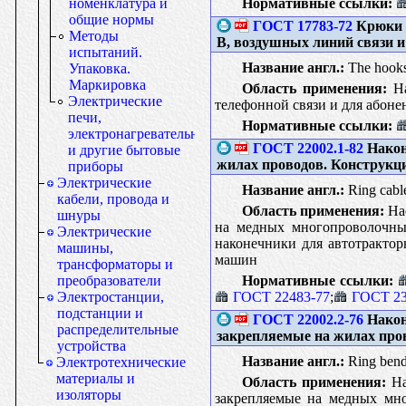
Нормативные ссылки:
номенклатура и
общие нормы
ГОСТ 17783-72
Крюки д
Методы
В, воздушных линий связи 
испытаний.
Название англ.:
The hooks 
Упаковка.
Маркировка
Область применения:
На
Электрические
телефонной связи и для абон
печи,
Нормативные ссылки:
электронагревательные
ГОСТ 22002.1-82
Након
и другие бытовые
жилах проводов. Конструкц
приборы
Электрические
Название англ.:
Ring cable 
кабели, провода и
Область применения:
Нас
шнуры
на медных многопроволочных
Электрические
наконечники для автотрактор
машины,
машин
трансформаторы и
Нормативные ссылки:
преобразователи
ГОСТ 22483-77
;
ГОСТ 23
Электростанции,
подстанции и
ГОСТ 22002.2-76
Након
распределительные
закрепляемые на жилах про
устройства
Название англ.:
Ring bend 
Электротехнические
материалы и
Область применения:
На
изоляторы
закрепляемые на медных мно