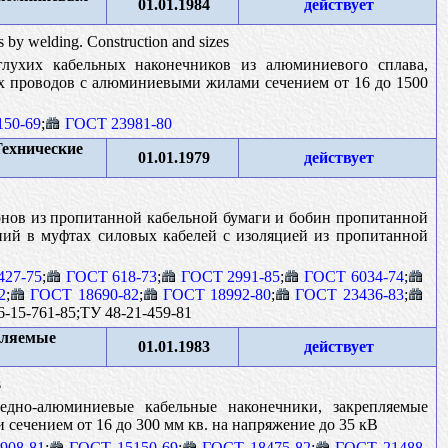
01.01.1984
действует
 by welding. Construction and sizes
лухих кабельных наконечников из алюминиевого сплава,
ых проводов с алюминиевыми жилами сечением от 16 до 1500
50-69
;
ГОСТ 23981-80
Технические
01.01.1979
действует
онов из пропитанной кабельной бумаги и бобин пропитанной
ний в муфтах силовых кабелей с изоляцией из пропитанной
427-75
;
ГОСТ 618-73
;
ГОСТ 2991-85
;
ГОСТ 6034-74
;
2
;
ГОСТ 18690-82
;
ГОСТ 18992-80
;
ГОСТ 23436-83
;
-15-761-85;ТУ 48-21-459-81
пляемые
01.01.1983
действует
s
дно-алюминиевые кабельные наконечники, закрепляемые
сечением от 16 до 300 мм кв. на напряжение до 35 кВ
908-81
;
ГОСТ 15150-69
;
ГОСТ 18475-82
;
ГОСТ 21488-