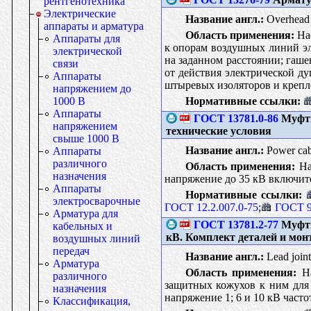
рентгенотехника
Электрические
Название англ.:
Overhead l
аппараты и арматура
Область применения:
Нас
Аппараты для
к опорам воздушных линий эл
электрической
на заданном расстоянии; гаше
связи
от действия электрической д
Аппараты
штыревых изоляторов и крепл
напряжением до
Нормативные ссылки:
1000 В
Аппараты
ГОСТ 13781.0-86
Муфты
напряжением
технические условия
свыше 1000 В
Название англ.:
Power cabl
Аппараты
различного
Область применения:
На
назначения
напряжение до 35 кВ включите
Аппараты
Нормативные ссылки:
электросварочные
ГОСТ 12.2.007.0-75
;
ГОСТ 9
Арматура для
ГОСТ 13781.2-77
Муфты
кабельных и
кВ. Комплект деталей и мон
воздушных линий
передач
Название англ.:
Lead joint
Арматура
Область применения:
На
различного
защитных кожухов к ним для
назначения
напряжение 1; 6 и 10 кВ част
Классификация,