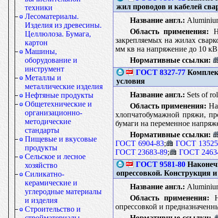
жил проводов и кабелей сва
техники
Лесоматериалы.
Название англ.:
Aluminium 
Изделия из древесины.
Область применения:
На
Целлюлоза. Бумага,
закрепляемых на жилах сварк
картон
мм кв на напряжение до 10 к
Машины,
Нормативные ссылки:
оборудование и
инструмент
ГОСТ 8327-77
Комплект
Металлы и
условия
металлические изделия
Название англ.:
Sets of ro
Нефтяные продукты
Общетехнические и
Область применения:
Нас
организационно-
хлопчатобумажной пряжи, пр
методические
бумаги на переменное напряже
стандарты
Нормативные ссылки:
Пищевые и вкусовые
ГОСТ 6904-83
;
ГОСТ 13525
продукты
ГОСТ 23683-89
;
ГОСТ 2463
Сельское и лесное
ГОСТ 9581-80
Наконеч
хозяйство
опрессовкой. Конструкция 
Силикатно-
керамические и
Название англ.:
Aluminium 
углеродные материалы
Область применения:
На
и изделия
опрессовкой и предназначенны
Строительство и
Нормативные ссылки:
стройматериалы