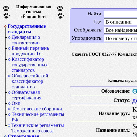
Информационная
система
Найти:
«Ёшкин Кот»
Где:
Государственные
Отображать:
стандарты
Декларация о
Упорядочить:
соответствии
Единый перечень
продукции ТС
Скачать ГОСТ 8327-77 Комплект
Классификатор
государственных
стандартов
Общероссийский
Комплекты ролик
классификатор
стандартов
Обозначение:
Обязательная
сертификация
д
Статус:
Окп
К
Тематические сборники
Название рус.:
Технические регламенты
к
РФ
S
Технические регламенты
Название англ.:
Таможенного союза
S
Строительная