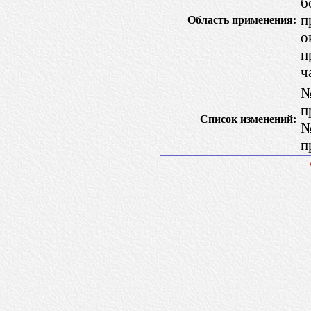
б
п
Область применения:
о
п
ч
№
п
Список изменений:
№
п