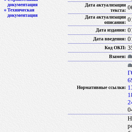
документация
Дата актуализации
0
Техническая
текста:
документация
Дата актуализации
0
описания:
0
Дата издания:
0
Дата введения:
3
Код ОКП:
Взамен:
Г
6
1
Нормативные ссылки:
1
2
0
Н
р