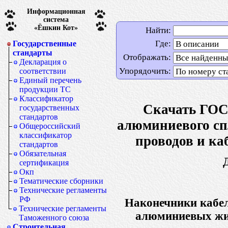
Информационная
система
«Ёшкин Кот»
Найти:
Где:
Государственные
стандарты
Отображать:
Декларация о
Упорядочить:
соответствии
Единый перечень
продукции ТС
Классификатор
Скачать ГОС
государственных
стандартов
алюминиевого сп
Общероссийский
классификатор
проводов и ка
стандартов
Обязательная
сертификация
Окп
Тематические сборники
Технические регламенты
РФ
Наконечники кабел
Технические регламенты
алюминиевых жил
Таможенного союза
Строительная