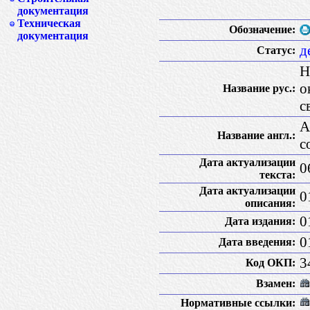
документация
Техническая
Обозначение:
документация
д
Статус:
Н
о
Название рус.:
с
A
Название англ.:
c
Дата актуализации
0
текста:
Дата актуализации
0
описания:
0
Дата издания:
0
Дата введения:
3
Код ОКП:
Взамен:
Нормативные ссылки: