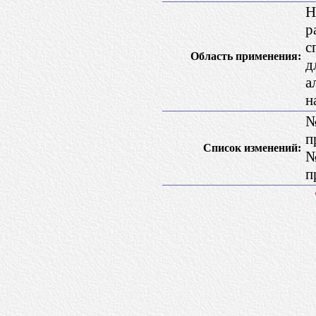
Н
р
с
Область применения:
д
а
н
№
п
Список изменений:
№
п