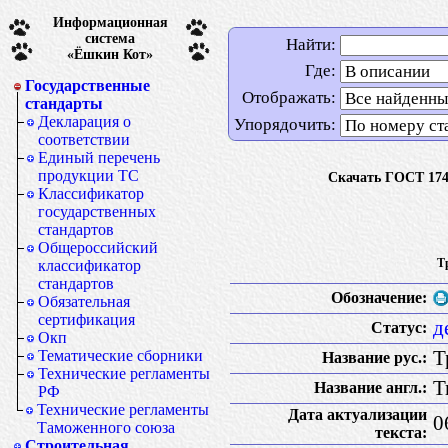
Информационная
система
Найти:
«Ёшкин Кот»
Где:
Государственные
Отображать:
стандарты
Декларация о
Упорядочить:
соответствии
Единый перечень
продукции ТС
Скачать ГОСТ 174
Классификатор
государственных
стандартов
Общероссийский
Т
классификатор
стандартов
Обозначение:
Обязательная
сертификация
д
Статус:
Окп
Т
Тематические сборники
Название рус.:
Технические регламенты
T
Название англ.:
РФ
Технические регламенты
Дата актуализации
0
Таможенного союза
текста:
Строительная