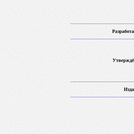
Разработа
Утверждё
Изда