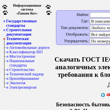
Информационная
система
«Ёшкин Кот»
Найти:
Где:
Государственные
стандарты
Тип документа:
Строительная
Отображать:
документация
Техническая
Упорядочить:
документация
Автомобильные дороги
Классификатор ISO
Мостостроение
Скачать ГОСТ IEC
Национальные
стандарты
аналогичных элек
Строительство
требования к бл
Технический надзор
Ценообразование
Экология
Электроэнергия
Безопасность бытов