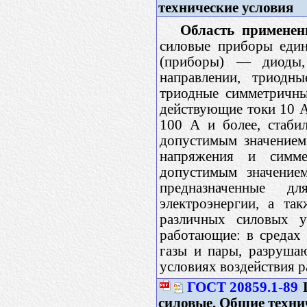
технические условия
Область применен
силовые приборы един
(приборы) — диоды,
направлении, триодн
триодные симметричны
действующие токи 10 А
100 А и более, стаби
допустимым значением
напряжения и симме
допустимым значением
предназначенные д
электроэнергии, а та
различных силовых ус
работающие: в средах
газы и пары, разруша
условиях воздействия 
ГОСТ 20859.1-89
силовые. Общие техни