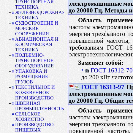
ТРАНСПОРТНАЯ
электромашинные мощ
ТЕХНИКА
до 20000 Гц. Методы 
ЖЕЛЕЗНОДОРОЖНАЯ
ТЕХНИКА
Область применен
СУДОСТРОЕНИЕ И
частоты элемтромашинн
МОРСКИЕ
энергии трехфазного т
СООРУЖЕНИЯ
АВИАЦИОННАЯ И
повышенной частоты,
КОСМИЧЕСКАЯ
требованиям ГОСТ 163
ТЕХНИКА
электротехнологически
ПОДЪЕМНО-
ТРАНСПОРТНОЕ
Заменяет собой:
ОБОРУДОВАНИЕ
ГОСТ 16312-70
УПАКОВКА И
до 200 кВт частот
РАЗМЕЩЕНИЕ
ГРУЗОВ
ГОСТ 16313-97
Пр
ТЕКСТИЛЬНОЕ И
КОЖЕВЕННОЕ
электромашинные мощ
ПРОИЗВОДСТВО
до 20000 Гц. Общие те
ШВЕЙНАЯ
ПРОМЫШЛЕННОСТЬ
Область применен
СЕЛЬСКОЕ
частоты электромашинн
ХОЗЯЙСТВО
энергии трехфазного т
ПРОИЗВОДСТВО
ПИЩЕВЫХ
повышенной частоты,