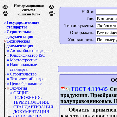
Информационная
система
Найти:
«Ёшкин Кот»
Где:
Государственные
Тип документа:
стандарты
Строительная
Отображать:
документация
Упорядочить:
Техническая
документация
Автомобильные дороги
Классификатор ISO
Мостостроение
Национальные
стандарты
Строительство
Технический надзор
Об
Ценообразование
Экология
ГОСТ 4.139-85
Сис
ОБЩИЕ
продукции. Преобразо
ПОЛОЖЕНИЯ.
полупроводниковые. Н
ТЕРМИНОЛОГИЯ.
СТАНДАРТИЗАЦИЯ.
Область применен
ДОКУМЕНТАЦИЯ
качества полупроводни
СОЦИОЛОГИЯ.