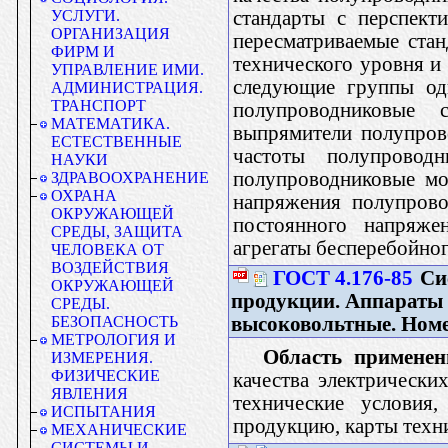
стандарты с перспект
УСЛУГИ.
ОРГАНИЗАЦИЯ
пересматриваемые стан
ФИРМ И
технического уровня и 
УПРАВЛЕНИЕ ИМИ.
следующие группы одн
АДМИНИСТРАЦИЯ.
ТРАНСПОРТ
полупроводниковые
МАТЕМАТИКА.
выпрямители полупров
ЕСТЕСТВЕННЫЕ
частоты полупрово
НАУКИ
полупроводниковые мо
ЗДРАВООХРАНЕНИЕ
ОХРАНА
напряжения полупрово
ОКРУЖАЮЩЕЙ
постоянного напряж
СРЕДЫ, ЗАЩИТА
агрегаты бесперебойног
ЧЕЛОВЕКА ОТ
ВОЗДЕЙСТВИЯ
ГОСТ 4.176-85
Сис
ОКРУЖАЮЩЕЙ
продукции. Аппараты 
СРЕДЫ.
высоковольтные. Номе
БЕЗОПАСНОСТЬ
МЕТРОЛОГИЯ И
Область применен
ИЗМЕРЕНИЯ.
ФИЗИЧЕСКИЕ
качества электрически
ЯВЛЕНИЯ
технические условия,
ИСПЫТАНИЯ
продукцию, карты техни
МЕХАНИЧЕСКИЕ
СИСТЕМЫ И