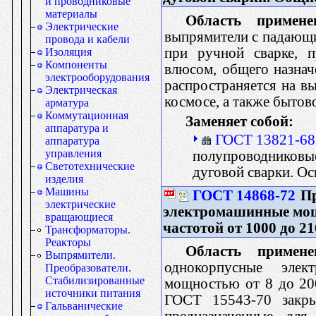
и проводниковые
материалы
Область примене
Электрические
выпрямители с падающи
провода и кабели
при ручной сварке, п
Изоляция
Компоненты
влюсом, общего назначе
электрооборудования
распространяется на в
Электрическая
космосе, а также бытов
арматура
Коммутационная
Заменяет собой:
аппаратура и
ГОСТ 13821-68
аппаратура
управления
полупроводниковы
Светотехнические
дуговой сварки. О
изделия
Машины
ГОСТ 14868-72
Пр
электрические
электромашинные мощн
вращающиеся
частотой от 1000 до 2
Трансформаторы.
Реакторы
Область примене
Выпрямители.
однокорпусные элек
Преобразователи.
Стабилизированные
мощностью от 8 до 200
источники питания
ГОСТ 15543-70 закры
Гальванические
предназначенные для 