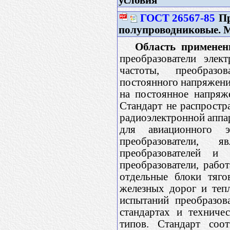
ГОСТ 26567-85
Пр
полупроводниковые. 
Область применен
преобразователи элек
частоты, преобразо
постоянного напряжени
на постоянное напряж
Стандарт не распростр
радиоэлектронной аппар
для авиационного э
преобразователи, 
преобразователей 
преобразователи, рабо
отдельные блоки тяго
железных дорог и тепл
испытаний преобразов
стандартах и техниче
типов. Стандарт соо