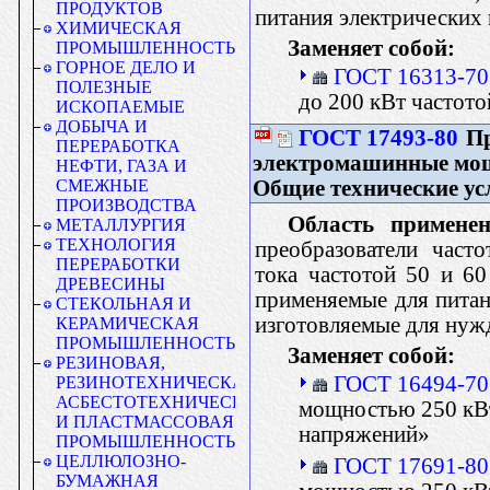
ПРОДУКТОВ
питания электрических 
ХИМИЧЕСКАЯ
Заменяет собой:
ПРОМЫШЛЕННОСТЬ
ГОРНОЕ ДЕЛО И
ГОСТ 16313-70
ПОЛЕЗНЫЕ
до 200 кВт частото
ИСКОПАЕМЫЕ
ДОБЫЧА И
ГОСТ 17493-80
Пр
ПЕРЕРАБОТКА
электромашинные мощ
НЕФТИ, ГАЗА И
Общие технические ус
СМЕЖНЫЕ
ПРОИЗВОДСТВА
Область применен
МЕТАЛЛУРГИЯ
ТЕХНОЛОГИЯ
преобразователи част
ПЕРЕРАБОТКИ
тока частотой 50 и 6
ДРЕВЕСИНЫ
применяемые для питан
СТЕКОЛЬНАЯ И
изготовляемые для нужд
КЕРАМИЧЕСКАЯ
ПРОМЫШЛЕННОСТЬ
Заменяет собой:
РЕЗИНОВАЯ,
ГОСТ 16494-70
РЕЗИНОТЕХНИЧЕСКАЯ,
АСБЕСТОТЕХНИЧЕСКАЯ
мощностью 250 кВт
И ПЛАСТМАССОВАЯ
напряжений»
ПРОМЫШЛЕННОСТЬ
ЦЕЛЛЮЛОЗНО-
ГОСТ 17691-80
БУМАЖНАЯ