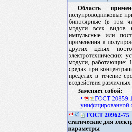
Область примене
полупроводниковые при
биполярные (в том чи
модули всех видов н
импульсные или пос
применения в полупров
других цепях пост
электротехнических у
модули, работающие: 1
средах при концентра
пределах в течение ср
воздействия различны
Заменяет собой:
ГОСТ 20859.1
унифицированной с
ГОСТ 20962-75
статические для элек
параметры