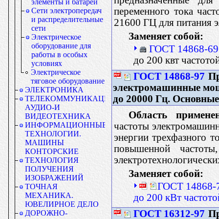
элементы и батареи
переменного тока част
Сети электропередач
и распределительные
21600 ГЦ для питания 
сети
Заменяет собой:
Электрическое
оборудование для
ГОСТ 14868-69
работы в особых
до 200 квт частото
условиях
Электрическое
ГОСТ 14868-97
Пр
тяговое оборудование
электромашинные мощ
ЭЛЕКТРОНИКА
до 20000 Гц. Основны
ТЕЛЕКОММУНИКАЦИИ.
АУДИО-И
Область применен
ВИДЕОТЕХНИКА
частоты электромашинн
ИНФОРМАЦИОННЫЕ
ТЕХНОЛОГИИ.
энергии трехфазного т
МАШИНЫ
повышенной частоты
КОНТОРСКИЕ
электротехнологически
ТЕХНОЛОГИЯ
ПОЛУЧЕНИЯ
Заменяет собой:
ИЗОБРАЖЕНИЙ
ГОСТ 14868-7
ТОЧНАЯ
МЕХАНИКА.
до 200 кВт частот
ЮВЕЛИРНОЕ ДЕЛО
ГОСТ 16312-97
Пр
ДОРОЖНО-