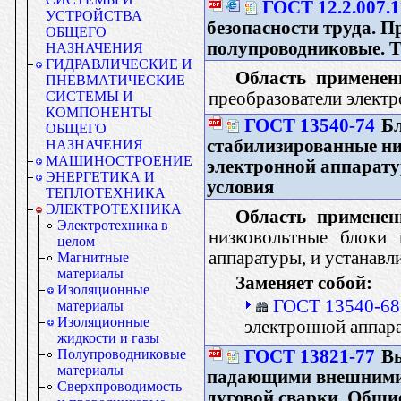
ГОСТ 12.2.007.1
УСТРОЙСТВА
безопасности труда. П
ОБЩЕГО
полупроводниковые. Т
НАЗНАЧЕНИЯ
ГИДРАВЛИЧЕСКИЕ И
Область применен
ПНЕВМАТИЧЕСКИЕ
преобразователи элект
СИСТЕМЫ И
КОМПОНЕНТЫ
ГОСТ 13540-74
Бл
ОБЩЕГО
стабилизированные ни
НАЗНАЧЕНИЯ
МАШИНОСТРОЕНИЕ
электронной аппарату
ЭНЕРГЕТИКА И
условия
ТЕПЛОТЕХНИКА
ЭЛЕКТРОТЕХНИКА
Область применен
Электротехника в
низковольтные блоки 
целом
аппаратуры, и устанавл
Магнитные
материалы
Заменяет собой:
Изоляционные
ГОСТ 13540-68
материалы
Изоляционные
электронной аппар
жидкости и газы
ГОСТ 13821-77
Вы
Полупроводниковые
материалы
падающими внешними
Сверхпроводимость
дуговой сварки. Общи