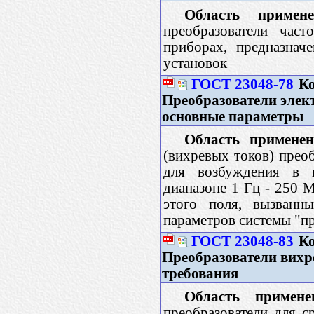
Область примене
преобразователи час
приборах, предназнач
установок
ГОСТ 23048-78
Ко
Преобразователи элек
основные параметры
Область применен
(вихревых токов) прео
для возбуждения в к
диапазоне 1 Гц - 250 
этого поля, вызванн
параметров системы "пр
ГОСТ 23048-83
Ко
Преобразователи вихр
требования
Область примене
преобразователи для с