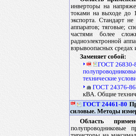
инверторы на напряже
токами на выходе до 
экспорта. Стандарт не
аппаратов; тяговые; с
частями более сложн
радиоэлектронной аппа
взрывоопасных средах 
Заменяет собой:
ГОСТ 26830-8
полупроводниковы
технические услов
ГОСТ 24376-86
кВА. Общие технич
ГОСТ 24461-80
Пр
силовые. Методы изме
Область примене
полупроводниковые п
тиристоры на максима