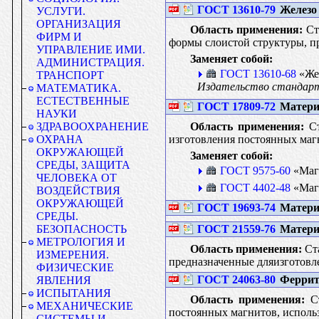
ГОСТ 13610-79
Железо 
УСЛУГИ.
ОРГАНИЗАЦИЯ
Область применения:
Ста
ФИРМ И
формы слоистой структуры, п
УПРАВЛЕНИЕ ИМИ.
Заменяет собой:
АДМИНИСТРАЦИЯ.
ГОСТ 13610-68
«Жел
ТРАНСПОРТ
Издательство стандарт
МАТЕМАТИКА.
ЕСТЕСТВЕННЫЕ
ГОСТ 17809-72
Матери
НАУКИ
Область применения:
Ст
ЗДРАВООХРАНЕНИЕ
изготовления постоянных маг
ОХРАНА
ОКРУЖАЮЩЕЙ
Заменяет собой:
СРЕДЫ, ЗАЩИТА
ГОСТ 9575-60
«Магн
ЧЕЛОВЕКА ОТ
ГОСТ 4402-48
«Магн
ВОЗДЕЙСТВИЯ
ОКРУЖАЮЩЕЙ
ГОСТ 19693-74
Матери
СРЕДЫ.
ГОСТ 21559-76
Матери
БЕЗОПАСНОСТЬ
МЕТРОЛОГИЯ И
Область применения:
Ста
ИЗМЕРЕНИЯ.
предназначенные дляизготовл
ФИЗИЧЕСКИЕ
ГОСТ 24063-80
Феррит
ЯВЛЕНИЯ
ИСПЫТАНИЯ
Область применения:
Ст
МЕХАНИЧЕСКИЕ
постоянных магнитов, использ
СИСТЕМЫ И