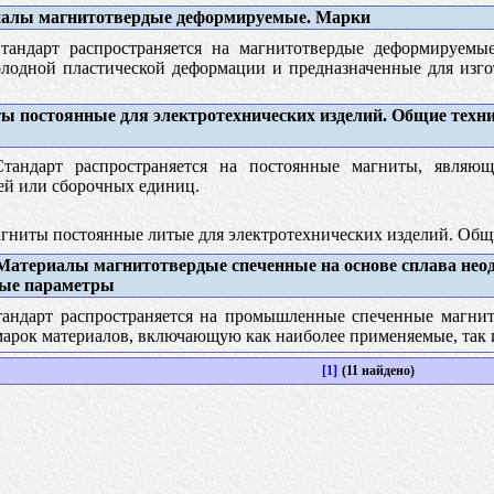
алы магнитотвердые деформируемые. Марки
андарт распространяется на магнитотвердые деформируемые
олодной пластической деформации и предназначенные для изг
 постоянные для электротехнических изделий. Общие техн
андарт распространяется на постоянные магниты, являющ
ей или сборочных единиц.
ниты постоянные литые для электротехнических изделий. Общ
атериалы магнитотвердые спеченные на основе сплава неод
ные параметры
андарт распространяется на промышленные спеченные магнито
марок материалов, включающую как наиболее применяемые, так 
[1]
(11 найдено)