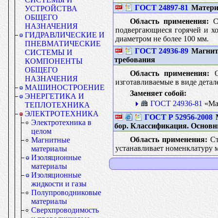
ГОСТ 24897-81
Матери
УСТРОЙСТВА
ОБЩЕГО
Область применения:
Ст
НАЗНАЧЕНИЯ
подвергающиеся горячей и х
ГИДРАВЛИЧЕСКИЕ И
диаметром не более 100 мм.
ПНЕВМАТИЧЕСКИЕ
ГОСТ 24936-89
Магниты
СИСТЕМЫ И
требования
КОМПОНЕНТЫ
ОБЩЕГО
Область применения:
Ст
НАЗНАЧЕНИЯ
изготавливаемые в виде детал
МАШИНОСТРОЕНИЕ
Заменяет собой:
ЭНЕРГЕТИКА И
ГОСТ 24936-81
«Маг
ТЕПЛОТЕХНИКА
ЭЛЕКТРОТЕХНИКА
ГОСТ Р 52956-2008
М
Электротехника в
бор. Классификация. Основ
целом
Область применения:
Ст
Магнитные
устанавливает номенклатуру 
материалы
Изоляционные
материалы
Изоляционные
жидкости и газы
Полупроводниковые
материалы
Сверхпроводимость