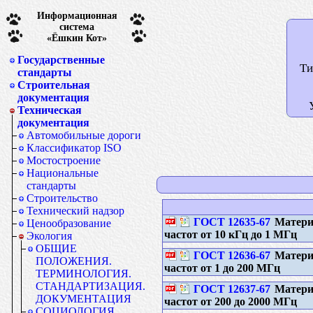
Информационная
система
«Ёшкин Кот»
Государственные
Ти
стандарты
Строительная
документация
Техническая
документация
Автомобильные дороги
Классификатор ISO
Мостостроение
Национальные
стандарты
Строительство
Технический надзор
ГОСТ 12635-67
Материа
Ценообразование
частот от 10 кГц до 1 МГц
Экология
ОБЩИЕ
ГОСТ 12636-67
Материа
ПОЛОЖЕНИЯ.
частот от 1 до 200 МГц
ТЕРМИНОЛОГИЯ.
СТАНДАРТИЗАЦИЯ.
ГОСТ 12637-67
Материа
ДОКУМЕНТАЦИЯ
частот от 200 до 2000 МГц
СОЦИОЛОГИЯ.