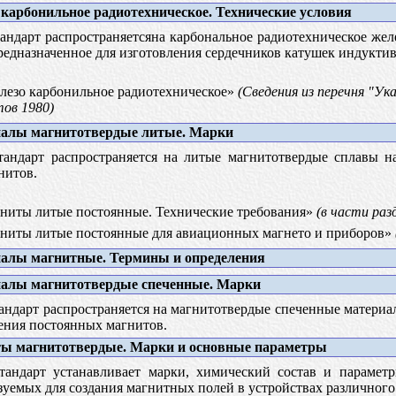
карбонильное радиотехническое. Технические условия
ндарт распространяетсяна карбональное радиотехническое жел
редназначенное для изготовления сердечников катушек индуктив
езо карбонильное радиотехническое»
(Сведения из перечня "У
ов 1980)
алы магнитотвердые литые. Марки
андарт распространяется на литые магнитотвердые сплавы на
нитов.
иты литые постоянные. Технические требования»
(в части разд.
иты литые постоянные для авиационных магнето и приборов»
алы магнитные. Термины и определения
алы магнитотвердые спеченные. Марки
ндарт распространяется на магнитотвердые спеченные материал
ения постоянных магнитов.
ы магнитотвердые. Марки и основные параметры
андарт устанавливает марки, химический состав и параметр
уемых для создания магнитных полей в устройствах различного