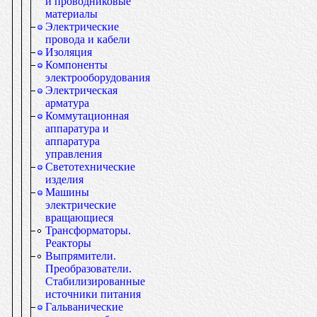
и проводниковые
материалы
Электрические
провода и кабели
Изоляция
Компоненты
электрооборудования
Электрическая
арматура
Коммутационная
аппаратура и
аппаратура
управления
Светотехнические
изделия
Машины
электрические
вращающиеся
Трансформаторы.
Реакторы
Выпрямители.
Преобразователи.
Стабилизированные
источники питания
Гальванические