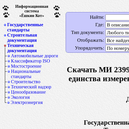
Информационная
система
«Ёшкин Кот»
Найти:
Где:
Государственные
стандарты
Тип документа:
Строительная
Отображать:
документация
Техническая
Упорядочить:
документация
Автомобильные дороги
Классификатор ISO
Мостостроение
Скачать МИ 2399
Национальные
стандарты
единства измере
Строительство
Технический надзор
Ценообразование
Экология
Электроэнергия
Государственн