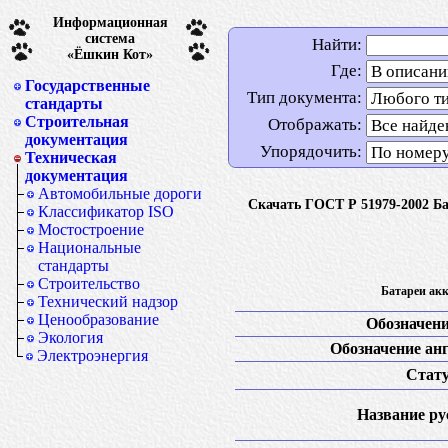
Информационная
система
Найти:
«Ёшкин Кот»
Где:
Государственные
Тип документа:
стандарты
Строительная
Отображать:
документация
Упорядочить:
Техническая
документация
Автомобильные дороги
Скачать ГОСТ Р 51979-2002 Б
Классификатор ISO
Мостостроение
Национальные
стандарты
Строительство
Батареи ак
Технический надзор
Ценообразование
Обозначени
Экология
Обозначение анг
Электроэнергия
Стату
Название рус