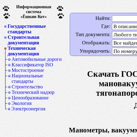
Информационная
система
«Ёшкин Кот»
Найти:
Где:
Государственные
стандарты
Тип документа:
Строительная
Отображать:
документация
Техническая
Упорядочить:
документация
Автомобильные дороги
Классификатор ISO
Мостостроение
Скачать ГОС
Национальные
стандарты
мановаку
Строительство
тягонапор
Технический надзор
Ценообразование
Экология
Электроэнергия
Манометры, вакуумм