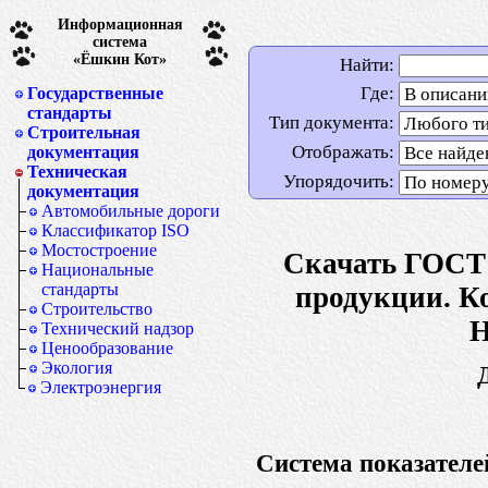
Информационная
система
«Ёшкин Кот»
Найти:
Где:
Государственные
стандарты
Тип документа:
Строительная
Отображать:
документация
Техническая
Упорядочить:
документация
Автомобильные дороги
Классификатор ISO
Мостостроение
Скачать ГОСТ 
Национальные
стандарты
продукции. К
Строительство
Н
Технический надзор
Ценообразование
Экология
Электроэнергия
Система показателе