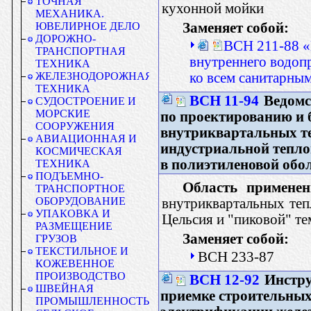
ТОЧНАЯ
кухонной мойки
МЕХАНИКА.
Заменяет собой:
ЮВЕЛИРНОЕ ДЕЛО
ДОРОЖНО-
ВСН 211-88 «
ТРАНСПОРТНАЯ
внутреннего водоп
ТЕХНИКА
ко всем санитарны
ЖЕЛЕЗНОДОРОЖНАЯ
ТЕХНИКА
ВСН 11-94
Ведомс
СУДОСТРОЕНИЕ И
МОРСКИЕ
по проектированию и 
СООРУЖЕНИЯ
внутриквартальных те
АВИАЦИОННАЯ И
индустриальной тепло
КОСМИЧЕСКАЯ
в полиэтиленовой обо
ТЕХНИКА
ПОДЪЕМНО-
Область применен
ТРАНСПОРТНОЕ
ОБОРУДОВАНИЕ
внутриквартальных теп
УПАКОВКА И
Цельсия и "пиковой" те
РАЗМЕЩЕНИЕ
Заменяет собой:
ГРУЗОВ
ТЕКСТИЛЬНОЕ И
ВСН 233-87
КОЖЕВЕННОЕ
ПРОИЗВОДСТВО
ВСН 12-92
Инстру
ШВЕЙНАЯ
приемке строительных
ПРОМЫШЛЕННОСТЬ