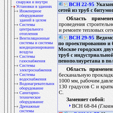
снаружи и внутри
ВСН 22-95
Указан
Установки в зданиях
сетей из труб с битум
Инженерное
оборудование
Область примене
зданий в целом
проведения строительн
Системы
центрального
и ремонте тепловых се
отопления
ВСН 29-95
Ведомс
Вентиляционные
по проектированию и б
системы и системы
кондиционирования
Москве городских дву
воздуха
труб с индустриальной
Системы
пенополиуретана в по
газоснабжения
Системы
Область применен
электроснабжения
бесканальную прокладк
Системы
водоснабжения
1000 мм, рабочим давле
Водонагревательное
130 градусов С и крат
оборудование
С.
Санитарно-
техническое
Заменяет собой:
оборудование
ВСН 68-84
(Глав
Дренажные
системы