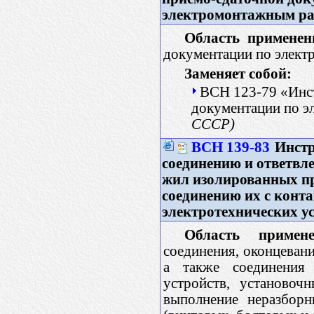
электромонтажным р
Область применен
документации по элек
Заменяет собой:
ВСН 123-79 «Инс
документации по 
СССР)
ВСН 139-83
Инстр
соединению и ответв
жил изолированных пр
соединению их с кон
электротехнических у
Область примене
соединения, оконцевани
а также соединения
устройств, установоч
выполнение неразборн