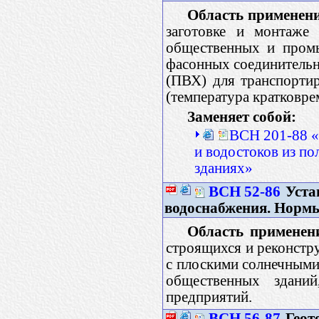
Область применен
заготовке и монтаже 
общественных и промы
фасонных соединительн
(ПВХ) для транспортир
(температура кратковре
Заменяет собой:
ВСН 201-88 «
и водостоков из п
зданиях»
ВСН 52-86
Уста
водоснабжения. Норм
Область применен
строящихся и реконстр
с плоскими солнечными
общественных здани
предприятий.
ВСН 56-87
Геот