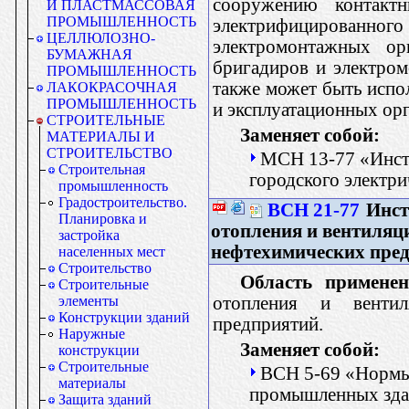
сооружению контакт
И ПЛАСТМАССОВАЯ
ПРОМЫШЛЕННОСТЬ
электрифицированн
ЦЕЛЛЮЛОЗНО-
электромонтажных орг
БУМАЖНАЯ
бригадиров и электром
ПРОМЫШЛЕННОСТЬ
также может быть испо
ЛАКОКРАСОЧНАЯ
ПРОМЫШЛЕННОСТЬ
и эксплуатационных ор
СТРОИТЕЛЬНЫЕ
Заменяет собой:
МАТЕРИАЛЫ И
СТРОИТЕЛЬСТВО
МСН 13-77 «Инст
Строительная
городского электр
промышленность
Градостроительство.
ВСН 21-77
Инст
Планировка и
отопления и вентиля
застройка
нефтехимических пре
населенных мест
Строительство
Область применен
Строительные
отопления и вентил
элементы
Конструкции зданий
предприятий.
Наружные
Заменяет собой:
конструкции
Строительные
ВСН 5-69 «Нормы
материалы
промышленных зда
Защита зданий