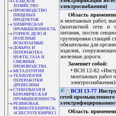
электрификации желез
СЕЛЬСКОЕ
электроснабжения)
ХОЗЯЙСТВО
ПРОИЗВОДСТВО
Область применен
ПИЩЕВЫХ
ПРОДУКТОВ
и монтажных работ, вы
ХИМИЧЕСКАЯ
(контактной сети и т
ПРОМЫШЛЕННОСТЬ
питания, постов секци
ГОРНОЕ ДЕЛО И
группировки станций ст
ПОЛЕЗНЫЕ
ИСКОПАЕМЫЕ
обязательны для орган
ДОБЫЧА И
изделия, сооружающи
ПЕРЕРАБОТКА
железные дороги.
НЕФТИ, ГАЗА И
СМЕЖНЫЕ
Заменяет собой:
ПРОИЗВОДСТВА
ВСН 12-82 «Инстр
МЕТАЛЛУРГИЯ
ТЕХНОЛОГИЯ
монтажных работ п
ПЕРЕРАБОТКИ
электроснабжения)
ДРЕВЕСИНЫ
СТЕКОЛЬНАЯ И
ВСН 13-77
Инстру
КЕРАМИЧЕСКАЯ
сетей промышленного 
ПРОМЫШЛЕННОСТЬ
электрифицированног
РЕЗИНОВАЯ,
РЕЗИНОТЕХНИЧЕСКАЯ,
Область применен
АСБЕСТОТЕХНИЧЕСКАЯ