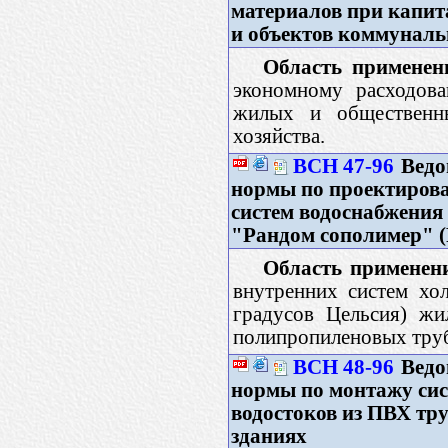
материалов при капи
и объектов коммуналь
Область применен
экономному расходова
жилых и общественны
хозяйства.
ВСН 47-96
Ведо
нормы по проектиров
систем водоснабжения
"Рандом сополимер" 
Область применен
внутренних систем хо
градусов Цельсия) жи
полипропиленовых труб
ВСН 48-96
Ведо
нормы по монтажу сис
водостоков из ПВХ тр
зданиях