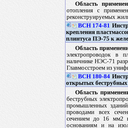
Область применен
отопления с примене
реконструируемых жил
ВСН 174-81
Инстр
крепления пластмассо
плинтуса ПЭ-75 к жел
Область применен
электропроводок в п
наличнике НЭС-71 раз
Главмосстроем из униф
ВСН 180-84
Инстр
открытых беструбных
Область применен
беструбных электропр
промышленных зданий
проводами всех сече
сечением до 16 мм2 н
основаниям и на изол