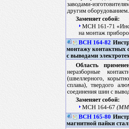
заводами-изготовител
другим оборудованием.
Заменяет собой:
МСН 161-71 «Инст
на монтаж приборо
ВСН 164-82
Инстр
монтажу контактных с
с выводами электроте
Область применен
неразборные конта
(швеллерного, корытн
сплава), твердого ал
соединения шин с выво
Заменяет собой:
МСН 164-67
(ММ
ВСН 165-80
Инстр
магнитной пайки стал