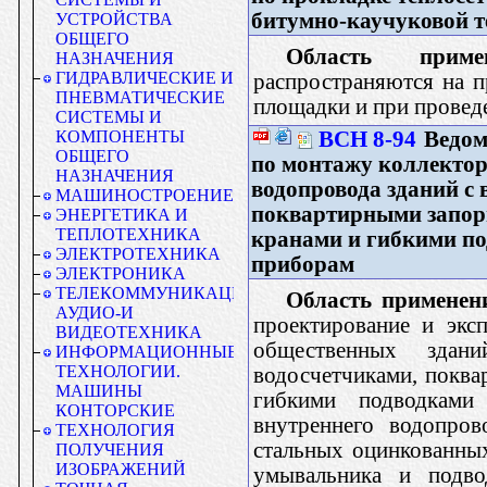
битумно-каучуковой т
УСТРОЙСТВА
ОБЩЕГО
Область примен
НАЗНАЧЕНИЯ
ГИДРАВЛИЧЕСКИЕ И
распространяются на п
ПНЕВМАТИЧЕСКИЕ
площадки и при провед
СИСТЕМЫ И
ВСН 8-94
Ведом
КОМПОНЕНТЫ
ОБЩЕГО
по монтажу коллектор
НАЗНАЧЕНИЯ
водопровода зданий с 
МАШИНОСТРОЕНИЕ
поквартирными запор
ЭНЕРГЕТИКА И
ТЕПЛОТЕХНИКА
кранами и гибкими п
ЭЛЕКТРОТЕХНИКА
приборам
ЭЛЕКТРОНИКА
ТЕЛЕКОММУНИКАЦИИ.
Область применен
АУДИО-И
проектирование и экс
ВИДЕОТЕХНИКА
общественных здан
ИНФОРМАЦИОННЫЕ
ТЕХНОЛОГИИ.
водосчетчиками, поква
МАШИНЫ
гибкими подводками
КОНТОРСКИЕ
внутреннего водопров
ТЕХНОЛОГИЯ
стальных оцинкованны
ПОЛУЧЕНИЯ
ИЗОБРАЖЕНИЙ
умывальника и подво