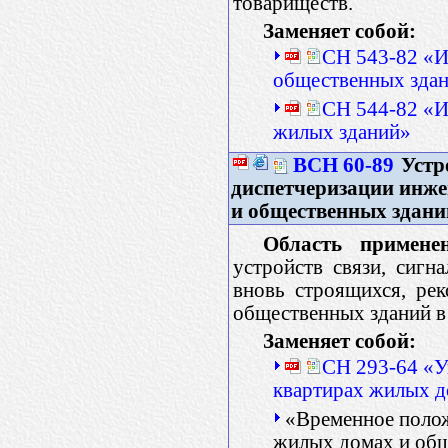
товариществ.
Заменяет собой:
СН 543-82 «И
общественных здан
СН 544-82 «И
жилых зданий»
ВСН 60-89
Устро
диспетчеризации инж
и общественных здан
Область применен
устройств связи, сигн
вновь строящихся, ре
общественных зданий в
Заменяет собой:
СН 293-64 «У
квартирах жилых 
«Временное поло
жилых домах и общ