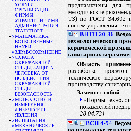
предназначены для п
УСЛУГИ.
ОРГАНИЗАЦИЯ
методические рекоменда
ФИРМ И
ТЗ) по ГОСТ 34.602 н
УПРАВЛЕНИЕ ИМИ.
систем управления тех
АДМИНИСТРАЦИЯ.
ТРАНСПОРТ
ВНТП 20-86
Ведо
МАТЕМАТИКА.
технологического про
ЕСТЕСТВЕННЫЕ
НАУКИ
керамической промыш
ЗДРАВООХРАНЕНИЕ
санитарных керамичес
ОХРАНА
ОКРУЖАЮЩЕЙ
Область применен
СРЕДЫ, ЗАЩИТА
разработке проектов
ЧЕЛОВЕКА ОТ
техническое перевоор
ВОЗДЕЙСТВИЯ
производству санитарн
ОКРУЖАЮЩЕЙ
СРЕДЫ.
Заменяет собой:
БЕЗОПАСНОСТЬ
«Нормы технологи
МЕТРОЛОГИЯ И
ИЗМЕРЕНИЯ.
показателей предп
ФИЗИЧЕСКИЕ
28.04.73)
ЯВЛЕНИЯ
ИСПЫТАНИЯ
ВСН 4-94
Ведом
МЕХАНИЧЕСКИЕ
по прокладке теплосет
СИСТЕМЫ И