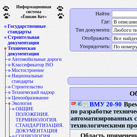
Информационная
система
Найти:
«Ёшкин Кот»
Где:
Государственные
Тип документа:
стандарты
Строительная
Отображать:
документация
Упорядочить:
Техническая
документация
Автомобильные дороги
Классификатор ISO
Мостостроение
Национальные
стандарты
Строительство
Технический надзор
Об
Ценообразование
Экология
ВМУ 20-90
Врем
ОБЩИЕ
по разработке техниче
ПОЛОЖЕНИЯ.
автоматизированных с
ТЕРМИНОЛОГИЯ.
технологическими пр
СТАНДАРТИЗАЦИЯ.
ДОКУМЕНТАЦИЯ
Область применен
СОЦИОЛОГИЯ.