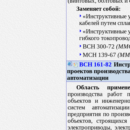
(винтовых, болтовых и
Заменяет собой:
«Инструктивные 
кабелей путем спл
«Инструктивные у
гибкого токопровод
ВСН 300-72
(ММ
МСН 139-67
(ММ
ВСН 161-82
Инстр
проектов производства
автоматизации
Область примене
производства работ 
объектов и инженерн
систем автоматизаци
предприятия по произво
объектов, строящихся 
электроприводы, элект