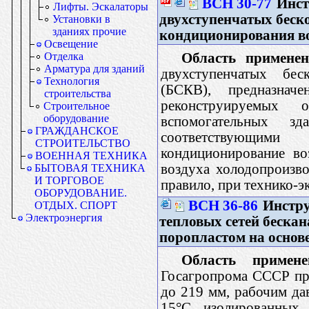
ВСН 30-77
Инст
Лифты. Эскалаторы
двухступенчатых беск
Установки в
зданиях прочие
кондиционирования в
Освещение
Область применен
Отделка
Арматура для зданий
двухступенчатых бес
Технология
(БСКВ), предназна
строительства
реконструируемых 
Строительное
оборудование
вспомогательных з
ГРАЖДАНСКОЕ
соответствующими 
СТРОИТЕЛЬСТВО
кондиционирование во
ВОЕННАЯ ТЕХНИКА
воздуха холодопроизво
БЫТОВАЯ ТЕХНИКА
И ТОРГОВОЕ
правило, при технико-
ОБОРУДОВАНИЕ.
ВСН 36-86
Инстру
ОТДЫХ. СПОРТ
Электроэнергия
тепловых сетей беска
поропластом на осно
Область примене
Госагропрома СССР пр
до 219 мм, рабочим да
15°С, изолированных