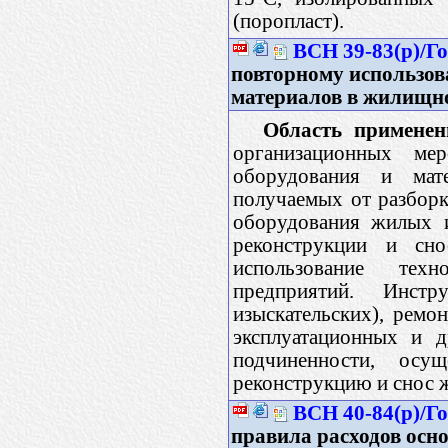
(поропласт).
ВСН 39-83(р)/Г
повторному использов
материалов в жилищн
Область применен
организационных ме
оборудования и мат
получаемых от разбор
оборудования жилых и
реконструкции и сно
использование техн
предприятий. Инстр
изыскательских), ремо
эксплуатационных и д
подчиненности, осущ
реконструкцию и снос 
ВСН 40-84(р)/Г
правила расходов осн