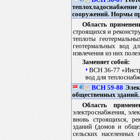
теплохладоснабжение
сооружений. Нормы п
Область применен
строящихся и реконстр
теплоты геотермальны
геотермальных вод дл
извлечения из них поле
Заменяет собой:
ВСН 36-77 «Инст
вод для теплоснаб
ВСН 59-88
Элек
общественных зданий
Область примене
электроснабжения, эле
вновь строящихся, р
зданий (домов и обще
сельских населенных 