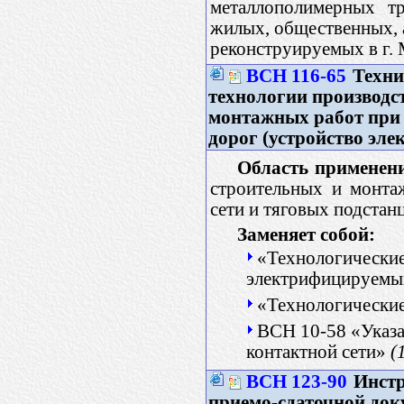
металлополимерных тр
жилых, общественных, 
реконструируемых в г.
ВСН 116-65
Техни
технологии производс
монтажных работ при
дорог (устройство эле
Область применен
строительных и монта
сети и тяговых подста
Заменяет собой:
«Технологические
электрифицируемы
«Технологические
ВСН 10-58 «Указа
контактной сети»
(
ВСН 123-90
Инстр
приемо-сдаточной док