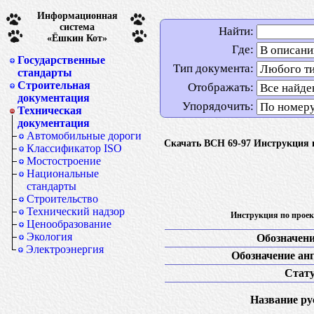
Информационная
система
Найти:
«Ёшкин Кот»
Где:
Государственные
Тип документа:
стандарты
Строительная
Отображать:
документация
Упорядочить:
Техническая
документация
Автомобильные дороги
Скачать ВСН 69-97 Инструкция 
Классификатор ISO
Мостостроение
Национальные
стандарты
Строительство
Технический надзор
Инструкция по проек
Ценообразование
Экология
Обозначени
Электроэнергия
Обозначение анг
Стату
Название рус