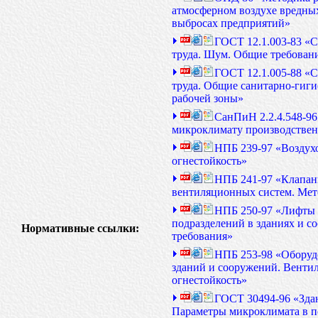
атмосферном воздухе вредны
выбросах предприятий»
ГОСТ 12.1.003-83 «С
труда. Шум. Общие требован
ГОСТ 12.1.005-88 «С
труда. Общие санитарно-гиги
рабочей зоны»
СанПиН 2.2.4.548-96
микроклимату производстве
НПБ 239-97 «Воздух
огнестойкость»
НПБ 241-97 «Клапа
вентиляционных систем. Мет
НПБ 250-97 «Лифты 
подразделений в зданиях и с
Нормативные ссылки:
требования»
НПБ 253-98 «Оборуд
зданий и сооружений. Венти
огнестойкость»
ГОСТ 30494-96 «Зда
Параметры микроклимата в 