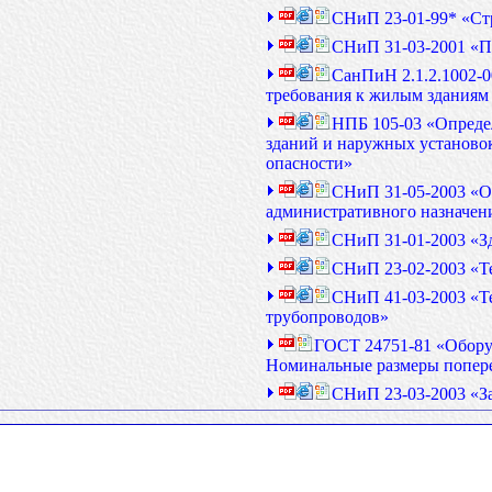
СНиП 23-01-99* «Ст
СНиП 31-03-2001 «П
СанПиН 2.1.2.1002-
требования к жилым зданиям
НПБ 105-03 «Опреде
зданий и наружных установо
опасности»
СНиП 31-05-2003 «О
административного назначен
СНиП 31-01-2003 «З
СНиП 23-02-2003 «Т
СНиП 41-03-2003 «Те
трубопроводов»
ГОСТ 24751-81 «Обору
Номинальные размеры попер
СНиП 23-03-2003 «З