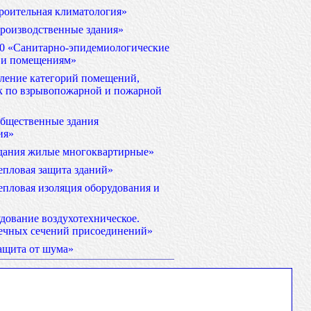
роительная климатология»
роизводственные здания»
00 «Санитарно-эпидемиологические
 и помещениям»
ление категорий помещений,
к по взрывопожарной и пожарной
бщественные здания
ия»
дания жилые многоквартирные»
епловая защита зданий»
пловая изоляция оборудования и
дование воздухотехническое.
ечных сечений присоединений»
ащита от шума»