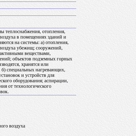
ы теплоснабжения, отопления,
воздуха в помещениях зданий и
яются на системы: а) отопления,
воздуха убежищ; сооружений,
оактивными веществами,
ний; объектов подземных горных
зводятся, хранятся или
 б) специальных нагревающих,
тановок и устройств для
еского оборудования; аспирации,
ния от технологического
вок.
ого воздуха