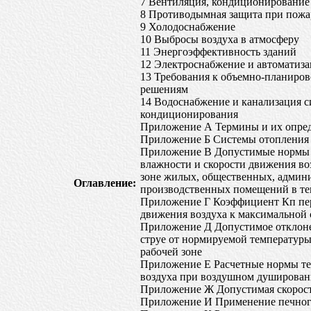
7 Вентиляция, кондиционирование
8 Противодымная защита при пожа
9 Холодоснабжение
10 Выбросы воздуха в атмосферу
11 Энергоэффективность зданий
12 Электроснабжение и автоматиза
13 Требования к объемно-планиро
решениям
14 Водоснабжение и канализация с
кондиционирования
Приложение А Термины и их опре
Приложение Б Системы отопления
Приложение В Допустимые нормы 
влажности и скорости движения во
зоне жилых, общественных, админ
Оглавление:
производственных помещений в те
Приложение Г Коэффициент Кп пер
движения воздуха к максимальной с
Приложение Д Допустимое отклоне
струе от нормируемой температуры
рабочей зоне
Приложение Е Расчетные нормы те
воздуха при воздушном душирова
Приложение Ж Допустимая скорост
Приложение И Применение печного