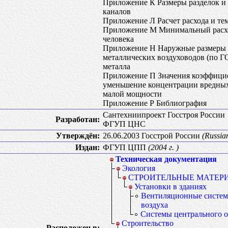
Приложение К Размеры разделок и 
каналов
Приложение Л Расчет расхода и те
Приложение М Минимальный расход
человека
Приложение Н Наружные размеры 
металлических воздуховодов (по Г
металла
Приложение П Значения коэффицие
уменьшение концентрации вредных 
малой мощности
Приложение Р Библиография
Сантехниипроект Госстроя России
Разработан:
ФГУП ЦНС
Утверждён:
26.06.2003 Госстрой России
(Russia
Издан:
ФГУП ЦПП
(2004 г. )
Техническая документация
Экология
СТРОИТЕЛЬНЫЕ МАТЕР
Установки в зданиях
Вентиляционные систем
воздуха
Системы центрального 
Строительство
Расположен в: