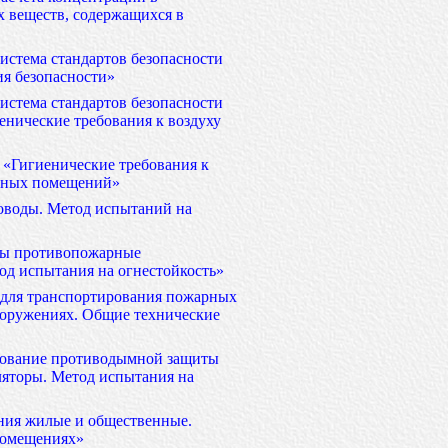
х веществ, содержащихся в
истема стандартов безопасности
ия безопасности»
истема стандартов безопасности
енические требования к воздуху
 «Гигиенические требования к
нных помещений»
оводы. Метод испытаний на
ны противопожарные
од испытания на огнестойкость»
для транспортирования пожарных
ооружениях. Общие технические
ование противодымной защиты
ляторы. Метод испытания на
ния жилые и общественные.
помещениях»