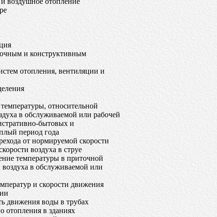
 и воздушное отопление
ре
ция
вочным и конструктивным
истем отопления, вентиляции и
деления
температуры, относительной
здуха в обслуживаемой или рабочей
истративно-бытовых и
плый период года
ехода от нормируемой скорости
корости воздуха в струе
ние температуры в приточной
 воздуха в обслуживаемой или
мператур и скорости движения
нии
ь движения воды в трубах
 отопления в зданиях