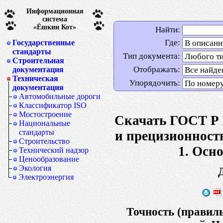
Информационная
система
«Ёшкин Кот»
Найти:
Где:
Государственные
стандарты
Тип документа:
Строительная
Отображать:
документация
Техническая
Упорядочить:
документация
Автомобильные дороги
Классификатор ISO
Мостостроение
Скачать ГОСТ Р 
Национальные
стандарты
и прецизионность
Строительство
1. Осн
Технический надзор
Ценообразование
Экология
Электроэнергия
Точность (правиль