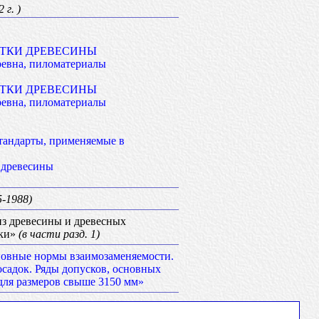
 г. )
ОТКИ ДРЕВЕСИНЫ
ревна, пиломатериалы
ОТКИ ДРЕВЕСИНЫ
ревна, пиломатериалы
тандарты, применяемые в
 древесины
-1988)
з древесины и древесных
дки»
(в части разд. 1)
овные нормы взаимозаменяемости.
осадок. Ряды допусков, основных
для размеров свыше 3150 мм»