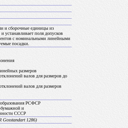
али и сборочные единицы из
 и устанавливает поля допусков
ментов с номинальными линейными
уемые посадки.
лонения
линейных размеров
тклонений валов для размеров до
тклонений валов для размеров
 образования РСФСР
-бумажной и
нности СССР
 Gosstandart 1286)