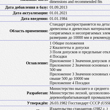
dimensions and recommended fits
Дата добавления в базу:
01.09.2013
Дата актуализации:
01.01.2021
Дата введения:
01.01.1984
Стандарт распространяется на дет
древесины и древесных материалов
Область применения:
сопрягаемых и несопрягаемых эле
размерами до 10000 мм и рекоменд
1 Общие положения
2 Квалитеты и допуски
3 Поля допусков и предельные отк
4 Посадки
Приложение 1 Значения допусков 
Оглавление:
Приложение 2 Значения основных о
500 мм
Приложение 3 Значения основных о
свыше 500 до 10000 мм
Приложение 4 Посадки
Министерство высшего и среднего
Разработан:
Министерство лесной, целлюлозно
деревообрабатывающей промышле
Утверждён:
26.03.1982 Госстандарт СССР
(USSR
Издательство стандартов
(1982 г. )