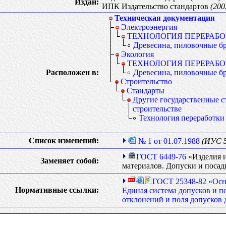
Издан:
ИПК Издательство стандартов
(2002
Техническая документация
Электроэнергия
ТЕХНОЛОГИЯ ПЕРЕРАБ
Древесина, пиловочные б
Экология
ТЕХНОЛОГИЯ ПЕРЕРАБ
Расположен в:
Древесина, пиловочные б
Строительство
Стандарты
Другие государственные с
строительстве
Технология переработки
Список изменений:
№ 1 от 01.07.1988
(ИУС 5
ГОСТ 6449-76
«Изделия и
Заменяет собой:
материалов. Допуски и поса
ГОСТ 25348-82 «Осн
Нормативные ссылки:
Единая система допусков и п
отклонений и поля допусков 