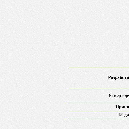
Разработа
Утверждё
Приня
Изда