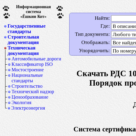
Информационная
система
«Ёшкин Кот»
Найти:
Где:
Государственные
стандарты
Тип документа:
Строительная
Отображать:
документация
Техническая
Упорядочить:
документация
Автомобильные дороги
Классификатор ISO
Мостостроение
Скачать РДС 10
Национальные
стандарты
Порядок пр
Строительство
Технический надзор
Ценообразование
Экология
Электроэнергия
Система сертифика