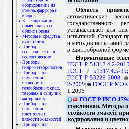
испытаний
оборудование из
Область примене
стекла, фарфора и
кварца
автоматические весо
Классификация,
государственного р
номенклатура и
устанавливает для ни
общие нормы
испытаний. Стандарт п
Методы и средства
испытаний
и методов испытаний д
Приборы
в единообразной форме
геофизические и
Нормативные ссыл
геологические
Приборы
ГОСТ Р 51317.4.2-201
гидрометеорологические
ГОСТ Р 51317.4.5-99
;
Приборы для
ГОСТ Р 53228-2008
;
измерения
влажности
2-2009
;
ГОСТ Р МЭК 
газообразных сред,
1:2006
твердых и сыпучих
материалов
ГОСТ Р ИСО 4794
Приборы для
стеклянная. Методы 
измерения
стойкости эмалей, пр
плотности и
кодирования и цветн
вязкости жидкостей
Приборы для
Название англ.:
La