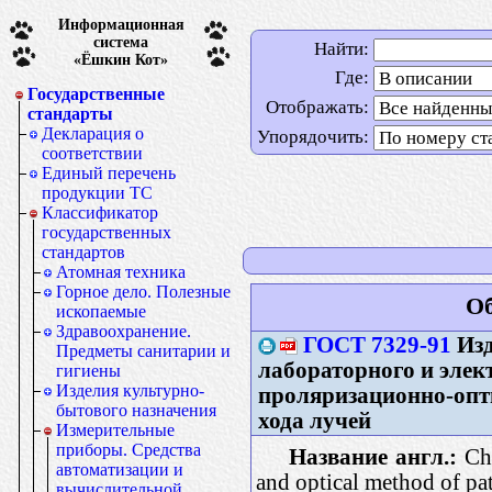
Информационная
система
Найти:
«Ёшкин Кот»
Где:
Государственные
Отображать:
стандарты
Декларация о
Упорядочить:
соответствии
Единый перечень
продукции ТС
Классификатор
государственных
стандартов
Атомная техника
Горное дело. Полезные
Об
ископаемые
Здравоохранение.
ГОСТ 7329-91
Изд
Предметы санитарии и
лабораторного и элек
гигиены
Изделия культурно-
проляризационно-опт
бытового назначения
хода лучей
Измерительные
приборы. Средства
Название англ.:
Che
автоматизации и
and optical method of pa
вычислительной