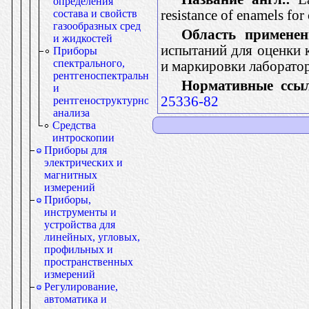
определения
resistance of enamels fo
состава и свойств
газообразных сред
Область применен
и жидкостей
испытаний для оценки 
Приборы
спектрального,
и маркировки лаборато
рентгеноспектрального
Нормативные ссы
и
25336-82
рентгеноструктурного
анализа
Средства
интроскопии
Приборы для
электрических и
магнитных
измерений
Приборы,
инструменты и
устройства для
линейных, угловых,
профильных и
пространственных
измерений
Регулирование,
автоматика и