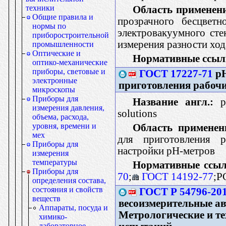
техники
Область применен
Общие правила и
прозрачного бесцветн
нормы по
электровакуумного сте
приборостроительной
измерения разности ход
промышленности
Оптические и
Нормативные ссыл
оптико-механические
приборы, световые и
ГОСТ 17227-71
рН
электронные
приготовления рабоч
микроскопы
Приборы для
Название англ.:
pH
измерения давления,
solutions
объема, расхода,
уровня, времени и
Область применен
мех
для приготовления р
Приборы для
настройки рН-метров
измерения
температуры
Нормативные ссыл
Приборы для
70
;
ГОСТ 14192-77
;Р
определения состава,
состояния и свойств
ГОСТ Р 54796-20
веществ
весоизмерительные ав
Аппараты, посуда и
Метрологические и те
химико-
лабораторное