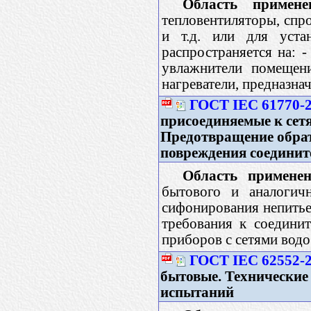
Область примене
тепловентиляторы, спро
и т.д. или для уста
распространяется на: -
увлажнители помещени
нагреватели, предназн
ГОСТ IEC 61770-
присоединяемые к сет
Предотвращение обра
повреждения соедини
Область применен
бытового и аналогич
сифонирования непитье
требования к соедини
приборов с сетями водо
ГОСТ IEC 62552-
бытовые. Технические
испытаний