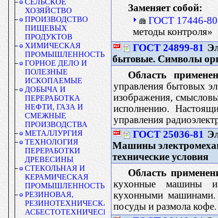
СЕЛЬСКОЕ
Заменяет собой:
ХОЗЯЙСТВО
ГОСТ 17446-80
ПРОИЗВОДСТВО
ПИЩЕВЫХ
методы контроля»
ПРОДУКТОВ
ХИМИЧЕСКАЯ
ГОСТ 24899-81
Эл
ПРОМЫШЛЕННОСТЬ
бытовые. Символы ор
ГОРНОЕ ДЕЛО И
ПОЛЕЗНЫЕ
Область применен
ИСКОПАЕМЫЕ
управления бытовых эл
ДОБЫЧА И
изображения, смысловые
ПЕРЕРАБОТКА
НЕФТИ, ГАЗА И
исполнению. Настоящи
СМЕЖНЫЕ
управления радиоэлект
ПРОИЗВОДСТВА
ГОСТ 25036-81
Эл
МЕТАЛЛУРГИЯ
ТЕХНОЛОГИЯ
Машины электромехан
ПЕРЕРАБОТКИ
технические условия
ДРЕВЕСИНЫ
СТЕКОЛЬНАЯ И
Область применен
КЕРАМИЧЕСКАЯ
кухонные машины и 
ПРОМЫШЛЕННОСТЬ
кухонными машинами. 
РЕЗИНОВАЯ,
РЕЗИНОТЕХНИЧЕСКАЯ,
посуды и размола кофе.
АСБЕСТОТЕХНИЧЕСКАЯ