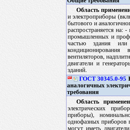
Общие требования
Область применени
и электроприборы (вкл
бытового и аналогичног
распространяется на: 
промышленных и профе
частью здания или 
кондиционирования 
вентиляторов, надплит
двигатели и генератор
зданий.
ГОСТ 30345.0-95
Б
аналогичных электри
требования
Область применен
электрических прибо
приборы), номиналь
однофазных приборов п
могут иметь двигатели