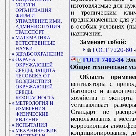
изготовляемые для нуж
УСЛУГИ.
ОРГАНИЗАЦИЯ
и тропическим клим
ФИРМ И
предназначенные для 
УПРАВЛЕНИЕ ИМИ.
в особых условиях (пыл
АДМИНИСТРАЦИЯ.
ТРАНСПОРТ
назначения.
МАТЕМАТИКА.
Заменяет собой:
ЕСТЕСТВЕННЫЕ
НАУКИ
ГОСТ 7220-80
«
ЗДРАВООХРАНЕНИЕ
ГОСТ 7402-84
Эле
ОХРАНА
ОКРУЖАЮЩЕЙ
Общие технические ус
СРЕДЫ, ЗАЩИТА
ЧЕЛОВЕКА ОТ
Область примене
ВОЗДЕЙСТВИЯ
вентиляторы с привод
ОКРУЖАЮЩЕЙ
бытового и аналогичн
СРЕДЫ.
хозяйства и экспорт
БЕЗОПАСНОСТЬ
МЕТРОЛОГИЯ И
устанавливает размер
ИЗМЕРЕНИЯ.
Стандарт не распрос
ФИЗИЧЕСКИЕ
использования в места
ЯВЛЕНИЯ
коррозионная атмосфер
ИСПЫТАНИЯ
МЕХАНИЧЕСКИЕ
кондиционирования; д
СИСТЕМЫ И