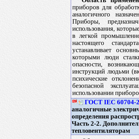
приборов для обработ
аналогичного назнач
Приборы, предназн
использования, которые
в легкой промышленно
настоящего стандар
устанавливает основн
которыми люди сталк
опасности, возникаю
инструкций людьми (вк
психические отклонен
безопасной эксплуа
использовании приборо
ГОСТ IEC 60704-2
аналогичные электри
определения распрост
Часть 2-2. Дополните
тепловентиляторам