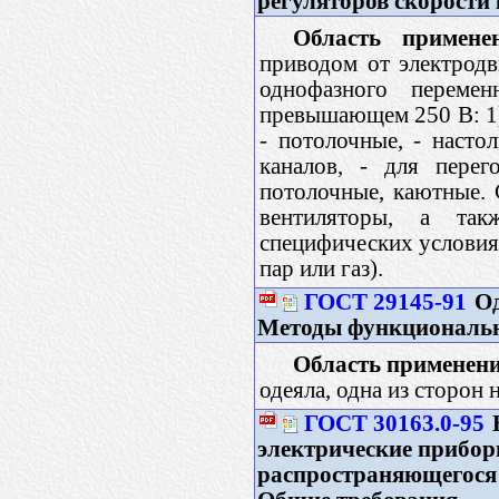
регуляторов скорости
Область примене
приводом от электродв
однофазного переме
превышающем 250 В: 1)
- потолочные, - насто
каналов, - для перег
потолочные, каютные. 
вентиляторы, а так
специфических условиях
пар или газ).
ГОСТ 29145-91
Од
Методы функциональ
Область применени
одеяла, одна из сторон
ГОСТ 30163.0-95
электрические прибор
распространяющегося в