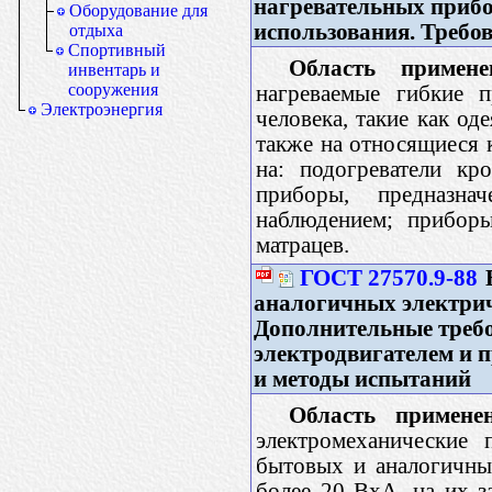
нагревательных прибо
Оборудование для
использования. Требо
отдыха
Спортивный
Область примене
инвентарь и
сооружения
нагреваемые гибкие п
Электроэнергия
человека, такие как од
также на относящиеся 
на: подогреватели кр
приборы, предназн
наблюдением; прибор
матрацев.
ГОСТ 27570.9-88
Б
аналогичных электрич
Дополнительные требо
электродвигателем и п
и методы испытаний
Область применен
электромеханические 
бытовых и аналогичны
более 20 ВхА, на их з