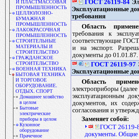
ГОСТ 26119-84
Эл
И ПЛАСТМАССОВАЯ
ПРОМЫШЛЕННОСТЬ
Эксплуатационные до
ЦЕЛЛЮЛОЗНО-
требования
БУМАЖНАЯ
ПРОМЫШЛЕННОСТЬ
Область примене
ЛАКОКРАСОЧНАЯ
требования к эксплу
ПРОМЫШЛЕННОСТЬ
соответствующие ГОСТ 
СТРОИТЕЛЬНЫЕ
МАТЕРИАЛЫ И
и на экспорт. Разреш
СТРОИТЕЛЬСТВО
документы до 01.01.87.
ГРАЖДАНСКОЕ
СТРОИТЕЛЬСТВО
ГОСТ 26119-97
ВОЕННАЯ ТЕХНИКА
Эксплуатационные до
БЫТОВАЯ ТЕХНИКА
И ТОРГОВОЕ
Область примене
ОБОРУДОВАНИЕ.
электроприборы (далее 
ОТДЫХ. СПОРТ
эксплуатационным док
Домашнее хозяйство
документов, их содер
в целом
Бытовые
согласования и утвержд
электрические
Заменяет собой:
приборы в целом
Кухонное
ГОСТ 26119-8
оборудование
документы. Общие 
Прачечное