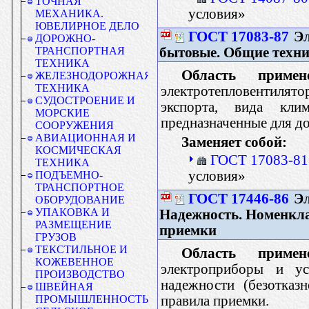
ТОЧНАЯ
условия»
МЕХАНИКА.
ЮВЕЛИРНОЕ ДЕЛО
ГОСТ 17083-87
Эл
ДОРОЖНО-
бытовые. Общие техни
ТРАНСПОРТНАЯ
ТЕХНИКА
Область примене
ЖЕЛЕЗНОДОРОЖНАЯ
ТЕХНИКА
электротепловентилят
СУДОСТРОЕНИЕ И
экспорта, вида кл
МОРСКИЕ
предназначенные для д
СООРУЖЕНИЯ
АВИАЦИОННАЯ И
Заменяет собой:
КОСМИЧЕСКАЯ
ГОСТ 17083-81
ТЕХНИКА
условия»
ПОДЪЕМНО-
ТРАНСПОРТНОЕ
ГОСТ 17446-86
Эл
ОБОРУДОВАНИЕ
УПАКОВКА И
Надежность. Номенкла
РАЗМЕЩЕНИЕ
приемки
ГРУЗОВ
ТЕКСТИЛЬНОЕ И
Область примене
КОЖЕВЕННОЕ
электроприборы и ус
ПРОИЗВОДСТВО
надежности (безотказ
ШВЕЙНАЯ
правила приемки.
ПРОМЫШЛЕННОСТЬ