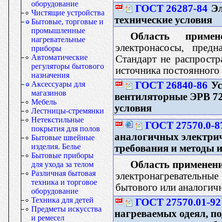
оборудование
ГОСТ 26287-84
Эл
Чистящие устройства
технические условия
Бытовые, торговые и
промышленные
Область примене
нагревательные
электронасосы, пред
приборы
Автоматические
Стандарт не распростр
регуляторы бытового
источника постоянного 
назначения
ГОСТ 26840-86
Ус
Аксессуары для
магазинов
вентиляторные ЭРВ 72-
Мебель
условия
Лестницы-стремянки
Нетекстильные
ГОСТ 27570.0-8
покрытия для полов
аналогичных электри
Бытовые швейные
изделия. Белье
требования и методы 
Бытовые приборы
Область применени
для ухода за телом
Различная бытовая
электронагреватель
техника и торговое
бытового или аналогич
оборудование
Техника для детей
ГОСТ 27570.01-92
Предметы искусства
нагреваемых одеял, п
и ремесел