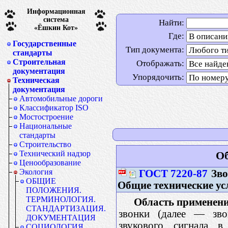
Информационная
система
Найти:
«Ёшкин Кот»
Где:
Государственные
Тип документа:
стандарты
Строительная
Отображать:
документация
Упорядочить:
Техническая
документация
Автомобильные дороги
Классификатор ISO
Мостостроение
Национальные
стандарты
Строительство
Технический надзор
Об
Ценообразование
Экология
ГОСТ 7220-87
Зво
ОБЩИЕ
Общие технические ус
ПОЛОЖЕНИЯ.
ТЕРМИНОЛОГИЯ.
Область применени
СТАНДАРТИЗАЦИЯ.
звонки (далее — звон
ДОКУМЕНТАЦИЯ
звукового сигнала 
СОЦИОЛОГИЯ.