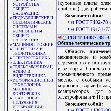
(кухонные плиты, эле
УСТРОЙСТВА
приборы); для работы н
ОБЩЕГО
НАЗНАЧЕНИЯ
Заменяет собой:
ГИДРАВЛИЧЕСКИЕ И
ГОСТ 7402-78
«
ПНЕВМАТИЧЕСКИЕ
СИСТЕМЫ И
ГОСТ 19131-73
КОМПОНЕНТЫ
ОБЩЕГО
ГОСТ 14087-88
Эл
НАЗНАЧЕНИЯ
Общие технические тр
МАШИНОСТРОЕНИЕ
ЭНЕРГЕТИКА И
Область применен
ТЕПЛОТЕХНИКА
механические и комб
ЭЛЕКТРОТЕХНИКА
переменного и постоян
ЭЛЕКТРОНИКА
ТЕЛЕКОММУНИКАЦИИ.
и экспорта. Стандарт 
АУДИО-И
промышленного приме
ВИДЕОТЕХНИКА
местах с особыми ус
ИНФОРМАЦИОННЫЕ
ТЕХНОЛОГИИ.
коррозию, взрыв (пыль,
МАШИНЫ
компрессоров для х
КОНТОРСКИЕ
электрофоны и т. П.; п
ТЕХНОЛОГИЯ
ПОЛУЧЕНИЯ
Заменяет собой:
ИЗОБРАЖЕНИЙ
ГОСТ 14087-80