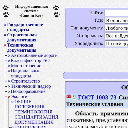
Информационная
система
Найти:
«Ёшкин Кот»
Где:
Государственные
Тип документа:
стандарты
Строительная
Отображать:
документация
Упорядочить:
Техническая
документация
Автомобильные дороги
Классификатор ISO
Мостостроение
Национальные
стандарты
Строительство
Технический надзор
Об
Ценообразование
Экология
ГОСТ 1003-73
Сик
ОБЩИЕ
Технические условия
ПОЛОЖЕНИЯ.
ТЕРМИНОЛОГИЯ.
Область применен
СТАНДАРТИЗАЦИЯ.
сиккативы, представля
ДОКУМЕНТАЦИЯ
тяжелых металлов синт
СОЦИОЛОГИЯ.