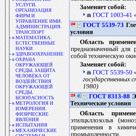
УСЛУГИ.
Заменяет собой:
ОРГАНИЗАЦИЯ
ГОСТ 1003-41
«
ФИРМ И
УПРАВЛЕНИЕ ИМИ.
ГОСТ 5539-73
Гле
АДМИНИСТРАЦИЯ.
условия
ТРАНСПОРТ
МАТЕМАТИКА.
Область применен
ЕСТЕСТВЕННЫЕ
предназначенный для 
НАУКИ
ЗДРАВООХРАНЕНИЕ
собой техническую оки
ОХРАНА
Заменяет собой:
ОКРУЖАЮЩЕЙ
СРЕДЫ, ЗАЩИТА
ГОСТ 5539-50
«
ЧЕЛОВЕКА ОТ
государственных с
ВОЗДЕЙСТВИЯ
1980)
ОКРУЖАЮЩЕЙ
СРЕДЫ.
ГОСТ 8313-88
Э
БЕЗОПАСНОСТЬ
Технические условия
МЕТРОЛОГИЯ И
ИЗМЕРЕНИЯ.
Область примене
ФИЗИЧЕСКИЕ
этилцкллозольв (моно
ЯВЛЕНИЯ
ИСПЫТАНИЯ
применения в химиче
МЕХАНИЧЕСКИЕ
промышленности.
СИСТЕМЫ И