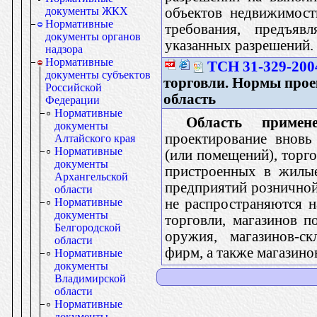
объектов недвижимост
документы ЖКХ
Нормативные
требования, предъяв
документы органов
указанных разрешений.
надзора
Нормативные
ТСН 31-329-200
документы субъектов
торговли. Нормы прое
Российской
область
Федерации
Нормативные
Область примене
документы
проектирование вновь
Алтайского края
Нормативные
(или помещений), торго
документы
пристроенных в жилые
Архангельской
предприятий розничной
области
не распространяются н
Нормативные
документы
торговли, магазинов п
Белгородской
оружия, магазинов-ск
области
фирм, а также магазин
Нормативные
документы
Владимирской
области
Нормативные
документы