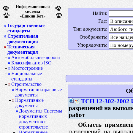
Информационная
система
Найти:
«Ёшкин Кот»
Где:
Государственные
Тип документа:
стандарты
Строительная
Отображать:
документация
Упорядочить:
Техническая
документация
Автомобильные дороги
Классификатор ISO
Мостостроение
Национальные
стандарты
Строительство
Нормативно-правовые
Об
документы
Нормативные
ТСН 12-302-2002
документы
разрешений на выпол
Документы Системы
работ
нормативных
документов в
Область применен
строительстве
разрешений на выполн
Нормативные