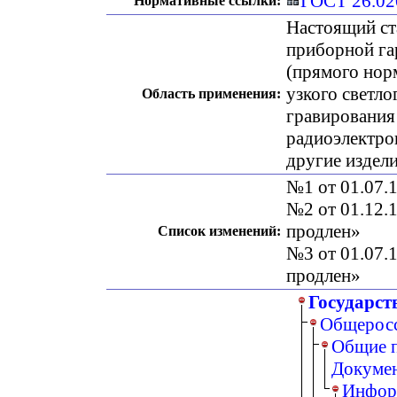
ГОСТ 26.02
Нормативные ссылки:
Настоящий ст
приборной га
(прямого нор
узкого светло
Область применения:
гравирования 
радиоэлектро
другие издел
№1 от 01.07.1
№2 от 01.12.1
продлен»
Список изменений:
№3 от 01.07.1
продлен»
Государст
Общеросс
Общие п
Докуме
Информ