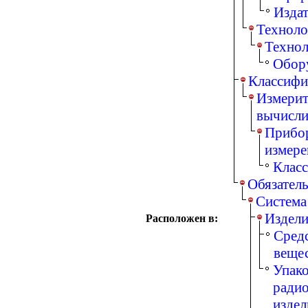
Издат
Техноло
Технол
Обор
Классифи
Измерит
вычисли
Прибор
измере
Класс
Обязател
Cистема
Издели
Расположен в:
Сред
веще
Упако
радио
издел