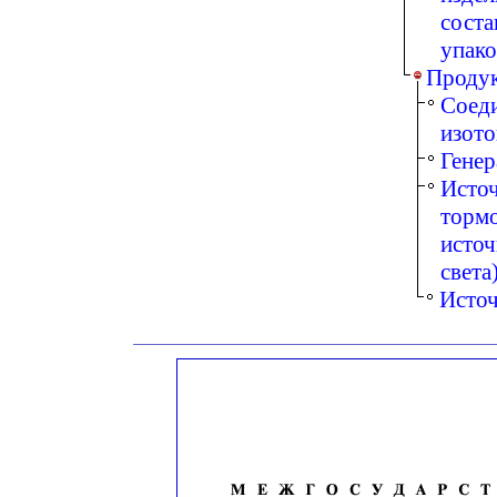
соста
упак
Продук
Соеди
изот
Гене
Источ
тормо
источ
света
Источ