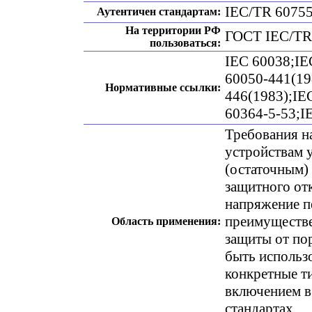
IEC/TR 60755
Аутентичен стандартам:
На территории РФ
ГОСТ IEC/TR
пользоваться:
IEC 60038;IE
60050-441(19
Нормативные ссылки:
446(1983);IE
60364-5-53;I
Требования н
устройствам
(остаточным)
защитного от
напряжение пе
преимуществ
Область применения:
защиты от по
быть использ
конкретные т
включением в
стандартах