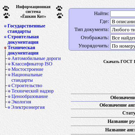
Информационная
система
Найти:
«Ёшкин Кот»
Где:
Государственные
Тип документа:
стандарты
Строительная
Отображать:
документация
Упорядочить:
Техническая
документация
Автомобильные дороги
Скачать ГОСТ 1
Классификатор ISO
Мостостроение
Национальные
стандарты
Строительство
Технический надзор
Ценообразование
Обозначени
Экология
Обозначение анг
Электроэнергия
Стату
Название рус
Название англ