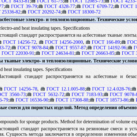
ГОСТ 8433-81
;
ГОСТ 61-75
;
ГОСТ 12085-73
;
ГОСТ 4233-
77
;
ГОСТ 39-79
;
ГОСТ 4328-77
;
ГОСТ 6709-72
;
ГОСТ 1
 25336-82
;
ГОСТ 20292-74
;
ГОСТ 18300-72
сбестовые электро- и теплоизоляционные. Технические усло
lectro-and heat insulating tapes. Specifications
тоящий стандарт распространяется на асбестовые тканые ленты,
ГОСТ 14256-72
,
ГОСТ 14256-2000
,
ГОСТ 166-89
;
ГОС
3-72
;
ГОСТ 9078-84
;
ГОСТ 9557-87
;
ГОСТ 14192-96
;
Г
ГОСТ 22030-91
;
ГОСТ 24634-81
;
ГОСТ 26663-85
;
ГОСТ 3
 тканые электро- и теплоизоляционные. Технические услов
 heat insulating tapes. Specifications
стоящий стандарт распространяется на асбестовые и безас
ГОСТ 14256-78
,
ГОСТ 12.1.005-88
;
ГОСТ 12.4.028-76
;
СТ 3560-73
;
ГОСТ 5632-72
;
ГОСТ 7183-93
;
ГОСТ 9078-
6-79
;
ГОСТ 16536-90
;
ГОСТ 17308-88
;
ГОСТ 18573-86
;
ые смеси для пористых изделий. Метод определения объемно
mpounds for sponge products. Method for determination of volume ex
стоящий стандарт распространяется на резиновые смеси и уст
я. Сущность метода заключается в определении изменения объ