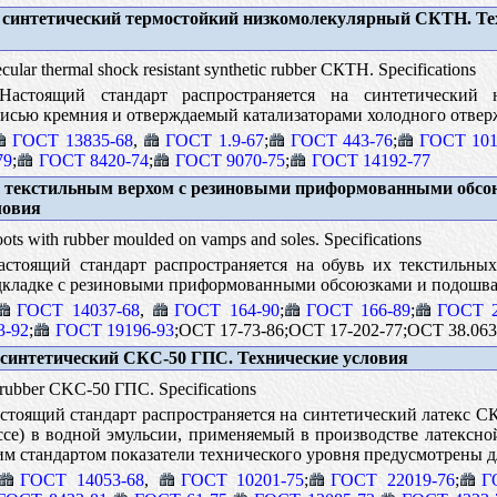
синтетический термостойкий низкомолекулярный СКТН. Те
lar thermal shock resistant synthetic rubber СКТН. Specifications
астоящий стандарт распространяется на синтетический 
исью кремния и отверждаемый катализаторами холодного отвер
ГОСТ 13835-68
,
ГОСТ 1.9-67
;
ГОСТ 443-76
;
ГОСТ 101
79
;
ГОСТ 8420-74
;
ГОСТ 9070-75
;
ГОСТ 14192-77
 текстильным верхом с резиновыми приформованными обсо
ловия
ts with rubber moulded on vamps and soles. Specifications
стоящий стандарт распространяется на обувь их текстильных
одкладке с резиновыми приформованными обсоюзками и подошв
ГОСТ 14037-68
,
ГОСТ 164-90
;
ГОСТ 166-89
;
ГОСТ 2
3-92
;
ГОСТ 19196-93
;ОСТ 17-73-86;ОСТ 17-202-77;ОСТ 38.063
синтетический СКС-50 ГПС. Технические условия
 rubber CKC-50 ГПC. Specifications
тоящий стандарт распространяется на синтетический латекс 
ассе) в водной эмульсии, применяемый в производстве латексн
м стандартом показатели технического уровня предусмотрены д
ГОСТ 14053-68
,
ГОСТ 10201-75
;
ГОСТ 22019-76
;
Г