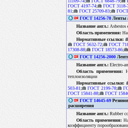
11109-74
;
ГОСТ 6848-79
;
ГОСТ 4197-74
;
ГОСТ 3118-
81
;
ГОСТ 25709-83
;
ГОСТ
ГОСТ 14256-78
Ленты а
Название англ.:
Asbestos e
Область применения:
Нас
Нормативные ссылки:
ГОСТ 5632-72
;
ГОСТ 718
17308-88
;
ГОСТ 18573-86
;
ГОСТ 14256-2000
Ленты
Название англ.:
Electro-and
Область применения:
На
теплоизоляции
Нормативные ссылки:
503-81
;
ГОСТ 2199-78
;
ГО
ГОСТ 15841-88
;
ГОСТ 1584
ГОСТ 14645-69
Резинов
расширения
Название англ.:
Rubber co
Область применения:
На
коэффициенту порообразовани