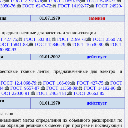
77
;
ГОСТ 21929-76
;
ГОСТ 21650-76
;
ГОСТ 6709-72
;
3950-76
;
ГОСТ 6247-72
;
ГОСТ 14192-77
;
ГОСТ 24920-
вия
01.07.1979
заменён
 предназначенные для электро- и теплоизоляции
Т 427-75
;
ГОСТ 503-81
;
ГОСТ 2199-78
;
ГОСТ 3560-73
;
ОСТ 15841-88
;
ГОСТ 15846-79
;
ГОСТ 16536-90
;
ГОСТ
0080-93
ия
01.01.2002
действует
бестовые тканые ленты, предназначенные для электро- и
ГОСТ 12.4.068-79
;
ГОСТ 166-89
;
ГОСТ 427-75
;
ГОСТ
84
;
ГОСТ 9557-87
;
ГОСТ 11358-89
;
ГОСТ 14192-96
;
ГОСТ 22030-91
;
ГОСТ 24634-81
;
ГОСТ 26663-85
го
01.01.1970
действует
pansion
анавливает метод определения их объемного расширения по
ема образцов резиновых смесей при прогреве и последующей