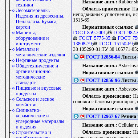
Название англ.:
Rubber she
техники
Область применения:
Нас
Лесоматериалы.
неподвижных уплотнений, исп
Изделия из древесины.
1515-69
Целлюлоза. Бумага,
Нормативные ссылки:
картон
ГОСТ 859-2001
;
ГОСТ 982-
Машины,
ГОСТ 5775-85
;
ГОСТ 75
оборудование и
13808-79
;
ГОСТ 15150-69
;
инструмент
38 105290-81;ТУ 38 105771-85
Металлы и
металлические изделия
ГОСТ 12856-84
Листы а
Нефтяные продукты
Название англ.:
Asbestos-s
Общетехнические и
организационно-
Нормативные ссылки:
методические
ГОСТ 12856-96
Листы а
стандарты
Пищевые и вкусовые
Название англ.:
Asbestos-s
продукты
Область применения:
На
Сельское и лесное
головки с блоком цилиндров, 
хозяйство
Нормативные ссылки:
Силикатно-
керамические и
ГОСТ 12967-67
Резина 
углеродные материалы
Название англ.:
Cellular r
и изделия
Область применения:
На
Строительство и
латекса и твердого каучука
стройматериалы