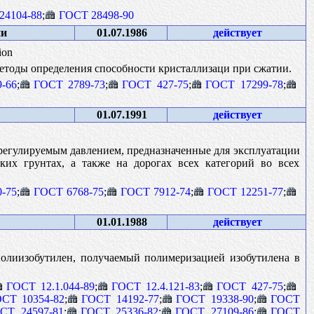
24104-88
;
ГОСТ 28498-90
ии
01.07.1986
действует
ion
методы определения способности кристаллизаци при сжатии.
-66
;
ГОСТ 2789-73
;
ГОСТ 427-75
;
ГОСТ 17299-78
;
01.07.1991
действует
регулируемым давлением, предназначенные для эксплуатации
ких грунтах, а также на дорогах всех категорий во всех
-75
;
ГОСТ 6768-75
;
ГОСТ 7912-74
;
ГОСТ 12251-77
;
01.01.1988
действует
олиизобутилен, получаемый полимеризацией изобутилена в
ГОСТ 12.1.044-89
;
ГОСТ 12.4.121-83
;
ГОСТ 427-75
;
СТ 10354-82
;
ГОСТ 14192-77
;
ГОСТ 19338-90
;
ГОСТ
СТ 24597-81
;
ГОСТ 25336-82
;
ГОСТ 27109-86
;
ГОСТ