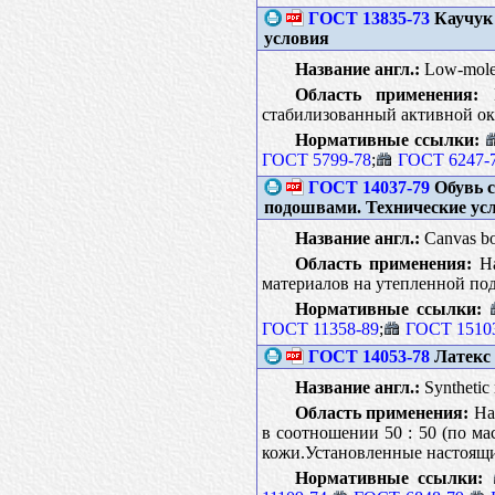
ГОСТ 13835-73
Каучук 
условия
Название англ.:
Low-molecu
Область применения:
Н
стабилизованный активной ок
Нормативные ссылки:
ГОСТ 5799-78
;
ГОСТ 6247-
ГОСТ 14037-79
Обувь с
подошвами. Технические ус
Название англ.:
Canvas boo
Область применения:
На
материалов на утепленной п
Нормативные ссылки:
ГОСТ 11358-89
;
ГОСТ 1510
ГОСТ 14053-78
Латекс 
Название англ.:
Synthetic
Область применения:
Нас
в соотношении 50 : 50 (по м
кожи.Установленные настоящи
Нормативные ссылки: