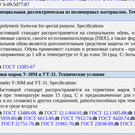
У 6-09-5077-87
пециальная диэлектрическая из полимерных материалов. Те
 polymeric footwear for special purpose. Specifications
стоящий стандарт распространяется на специальную обувь, и
мовые сапоги, сапоги из поливинилхлорида (ПВХ), а также фор
льная обувь является дополнительным средством защиты от эле
установках. Обувь применяют: галоши и резиновые сапоги - пр
 напряжении до 1 кВ и температуре от 0 до плюс 50 град. С; бо
ГОСТ 13385-67
ки марок У-30М и УТ-31. Технические условия
marks У-30M and УТ-31. Specifications
стоящий стандарт распространяется на герметики марок 
ся при температуре выше 15 град. С и предназначенные для 
 и их сплавов) и других соединений, работоспособных при темпе
но в среде воздуха
ГОСТ 13489-68
,
ГОСТ 12.1.004-91
;
ГОСТ 12.1.005-88
;
5959-80
;
ГОСТ 6613-86
;
ГОСТ 7912-74
;
ГОСТ 8420-74
;
ГОСТ 21751-76
;
ГОСТ 21981-76
;
ГОСТ 22638-89
;
ГОСТ 