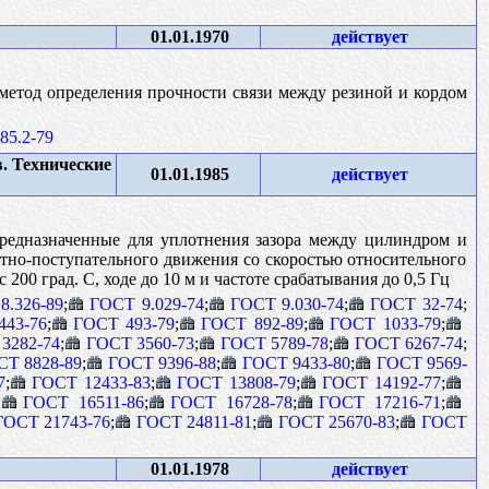
01.01.1970
действует
 метод определения прочности связи между резиной и кордом
85.2-79
. Технические
01.01.1985
действует
редназначенные для уплотнения зазора между цилиндром и
тно-поступательного движения со скоростью относительного
 200 град. С, ходе до 10 м и частоте срабатывания до 0,5 Гц
8.326-89
;
ГОСТ 9.029-74
;
ГОСТ 9.030-74
;
ГОСТ 32-74
;
43-76
;
ГОСТ 493-79
;
ГОСТ 892-89
;
ГОСТ 1033-79
;
3282-74
;
ГОСТ 3560-73
;
ГОСТ 5789-78
;
ГОСТ 6267-74
;
СТ 8828-89
;
ГОСТ 9396-88
;
ГОСТ 9433-80
;
ГОСТ 9569-
7
;
ГОСТ 12433-83
;
ГОСТ 13808-79
;
ГОСТ 14192-77
;
;
ГОСТ 16511-86
;
ГОСТ 16728-78
;
ГОСТ 17216-71
;
ГОСТ 21743-76
;
ГОСТ 24811-81
;
ГОСТ 25670-83
;
ГОСТ
01.01.1978
действует