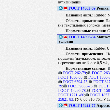
вулканизации
ГОСТ 14863-69
Резина.
Название англ.:
Rubber. Me
Область применения:
Нас
(из текстильных волокон, мет
Нормативные ссылки:
С
ГОСТ 14896-84
Манжеты
условия
Название англ.:
Rubber U-p
Область применения:
На
поршнем (плунжером, штоком)
перемещения не более 0,5 м/с,
Нормативные ссылки:
ГОСТ 262-79
;
ГОСТ 263
ГОСТ 1050-88
;
ГОСТ 1805-
ГОСТ 6794-75
;
ГОСТ 827
79
;
ГОСТ 9833-73
;
ГОСТ 
ГОСТ 14296-78
;
ГОСТ 150
ГОСТ 17711-80
;
ГОСТ 1857
25821-83
;ТУ 6-05-810-76;ТУ 1
ГОСТ 14922-77
Аэросил