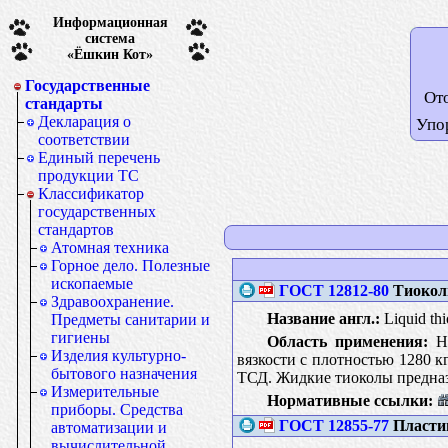
Информационная
система
«Ёшкин Кот»
Государственные
От
стандарты
Декларация о
Упо
соответствии
Единый перечень
продукции ТС
Классификатор
государственных
стандартов
Атомная техника
Горное дело. Полезные
ископаемые
ГОСТ 12812-80
Тиоколы
Здравоохранение.
Название англ.:
Liquid thi
Предметы санитарии и
гигиены
Область применения:
На
Изделия культурно-
вязкости с плотностью 1280 кг
бытового назначения
ТСД. Жидкие тиоколы предназн
Измерительные
Нормативные ссылки:
приборы. Средства
ГОСТ 12855-77
Пластин
автоматизации и
вычислительной