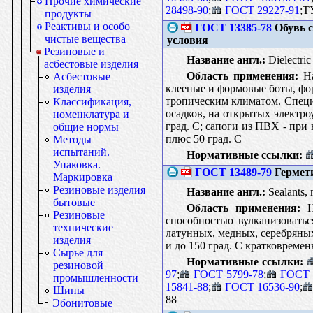
Прочие химические
28498-90
;
ГОСТ 29227-91
;Т
продукты
Реактивы и особо
ГОСТ 13385-78
Обувь с
чистые вещества
условия
Резиновые и
Название англ.:
Dielectric
асбестовые изделия
Область применения:
На
Асбестовые
клееные и формовые боты, фор
изделия
тропическим климатом. Специа
Классификация,
осадков, на открытых электро
номенклатура и
град. С; сапоги из ПВХ - при
общие нормы
плюс 50 град. С
Методы
испытаний.
Нормативные ссылки:
Упаковка.
ГОСТ 13489-79
Гермети
Маркировка
Резиновые изделия
Название англ.:
Sealants, 
бытовые
Область применения:
На
Резиновые
способностью вулканизовать
технические
латунных, медных, серебряных
изделия
и до 150 град. С кратковремен
Сырье для
Нормативные ссылки:
резиновой
97
;
ГОСТ 5799-78
;
ГОСТ 
промышленности
15841-88
;
ГОСТ 16536-90
;
Шины
88
Эбонитовые