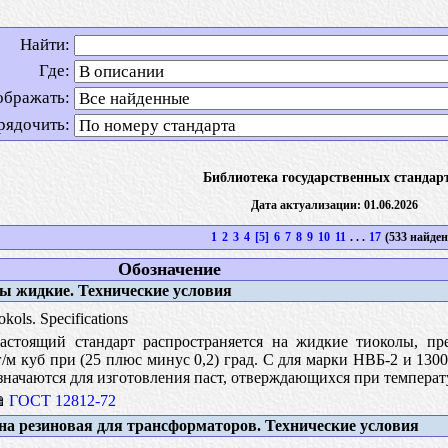
Найти:
Где:
ображать:
рядочить:
Библиотека государственных стандар
Дата актуализации: 01.06.2026
1
2
3
4
[5]
6
7
8
9
10
11
. . .
17
(533 найден
Обозначение
 жидкие. Технические условия
okols. Specifications
стоящий стандарт распространяется на жидкие тиоколы, п
/м куб при (25 плюс минус 0,2) град. С для марки НВБ-2 и 1300 к
ачаются для изготовления паст, отверждающихся при температур
ГОСТ 12812-72
а резиновая для трансформаторов. Технические условия