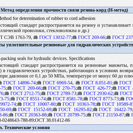
 Метод определения прочности связи резина-корд (Н-метод)
thod for determination of rubber to cord adhesion
тоящий стандарт распространяется на резину и устанавливает
аллической проволоки, стекловолокна и др.)
Т СЭВ 1763-79,
ГОСТ 13032-77
;
ГОСТ 269-66
;
ГОСТ 237
 уплотнительные резиновые для гидравлических устройств
acking seals for hydraulic devices. Specifications
стоящий стандарт распространяется на резиновые манжеты, п
 в гидравлических устройствах, работающих в условиях возвра
 при давлении от 0,1 до 50 МПа, температуре от минус 60 до плюс
ГОСТ 14896-74
;
ГОСТ 6969-54
,
ГОСТ 8.051-81
;
ГОСТ 
-75
;
ГОСТ 269-66
;
ГОСТ 270-75
;
ГОСТ 426-77
;
ГОСТ 4
76
;
ГОСТ 2712-75
;
ГОСТ 2789-73
;
ГОСТ 2930-62
;
ГОСТ 
3-75
;
ГОСТ 8551-74
;
ГОСТ 8581-78
;
ГОСТ 8773-73
;
ГО
9972-74
;
ГОСТ 10007-80
;
ГОСТ 10363-78
;
ГОСТ 10589-8
50-69
;
ГОСТ 15152-69
;
ГОСТ 16295-82
;
ГОСТ 16422-79
3-86
;
ГОСТ 20363-88
;
ГОСТ 20799-75
;
ГОСТ 21150-87
;
3-0248643-788-89;ОСТ 38.01412-86
. Технические условия