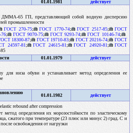
01.01.1981
действует
кс ДММА-65 ГП, представляющий собой водную дисперсию
аслей промышленности
ГОСТ 270-75
;
ГОСТ 1770-74
;
ГОСТ 2517-85
;
ГОСТ
-76
;
ГОСТ 9070-75
;
ГОСТ 9293-74
;
ГОСТ 10146-74
;
ГОСТ 18300-87
;
ГОСТ 19710-83
;
ГОСТ 20216-74
;
ГОСТ
СТ 24597-81
;
ГОСТ 24615-81
;
ГОСТ 24920-81
;
ГОСТ
-85
ости
01.01.1979
действует
у для низа обуви и устанавливает метод определения ее
ре
тановлению
01.01.1982
действует
elastic rebound after compression
т метод определения их морозостойкости по эластическому
а, сжатого при температуре (23 плюс или минус 2) град. С и
 после освобождения от нагрузки