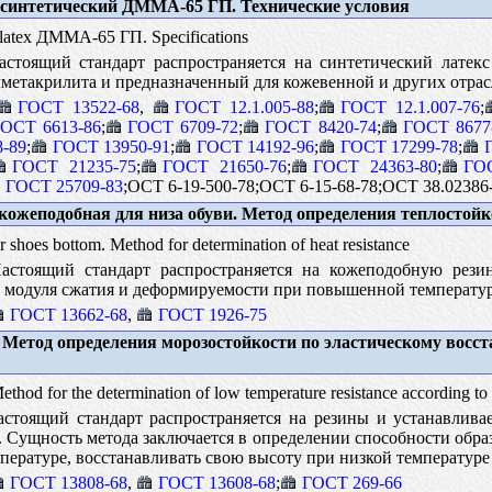
синтетический ДММА-65 ГП. Технические условия
 latex ДMMA-65 ГП. Specifications
стоящий стандарт распространяется на синтетический лате
лметакрилита и предназначенный для кожевенной и других отр
ГОСТ 13522-68
,
ГОСТ 12.1.005-88
;
ГОСТ 12.1.007-76
;
ОСТ 6613-86
;
ГОСТ 6709-72
;
ГОСТ 8420-74
;
ГОСТ 8677
-89
;
ГОСТ 13950-91
;
ГОСТ 14192-96
;
ГОСТ 17299-78
;
ГОСТ 21235-75
;
ГОСТ 21650-76
;
ГОСТ 24363-80
;
ГО
ГОСТ 25709-83
;ОСТ 6-19-500-78;ОСТ 6-15-68-78;ОСТ 38.02386
кожеподобная для низа обуви. Метод определения теплостойк
 shoes bottom. Method for determination of heat resistance
стоящий стандарт распространяется на кожеподобную резин
 модуля сжатия и деформируемости при повышенной температу
ГОСТ 13662-68
,
ГОСТ 1926-75
 Метод определения морозостойкости по эластическому восс
thod for the determination of low temperature resistance according to 
стоящий стандарт распространяется на резины и устанавливае
 Сущность метода заключается в определении способности образц
ературе, восстанавливать свою высоту при низкой температуре
ГОСТ 13808-68
,
ГОСТ 13608-68
;
ГОСТ 269-66