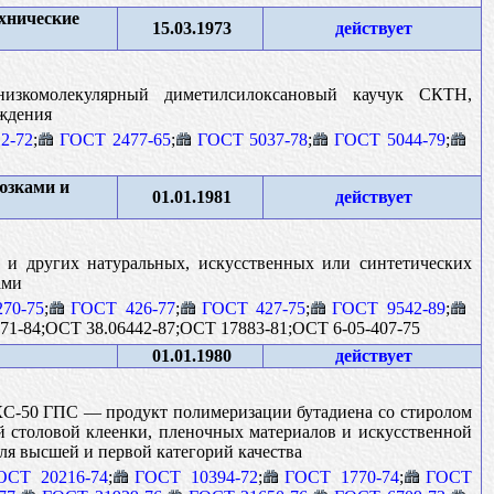
хнические
15.03.1973
действует
низкомолекулярный диметилсилоксановый каучук СКТН,
ждения
2-72
;
ГОСТ 2477-65
;
ГОСТ 5037-78
;
ГОСТ 5044-79
;
юзками и
01.01.1981
действует
 и других натуральных, искусственных или синтетических
ами
70-75
;
ГОСТ 426-77
;
ГОСТ 427-75
;
ГОСТ 9542-89
;
71-84;ОСТ 38.06442-87;ОСТ 17883-81;ОСТ 6-05-407-75
01.01.1980
действует
СКС-50 ГПС — продукт полимеризации бутадиена со стиролом
ой столовой клеенки, пленочных материалов и искусственной
ля высшей и первой категорий качества
ОСТ 20216-74
;
ГОСТ 10394-72
;
ГОСТ 1770-74
;
ГОСТ