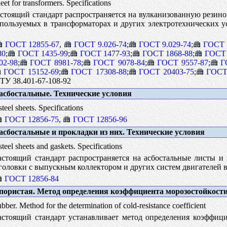
et for transformers. Specifications
тоящий стандарт распространяется на вулканизованную резино
ользуемых в трансформаторах и других электротехнических у
ГОСТ 12855-67
,
ГОСТ 9.026-74
;
ГОСТ 9.029-74
;
ГОСТ 
80
;
ГОСТ 1435-99
;
ГОСТ 1477-93
;
ГОСТ 1868-88
;
ГОСТ 
02-98
;
ГОСТ 8981-78
;
ГОСТ 9078-84
;
ГОСТ 9557-87
;
Г
ГОСТ 15152-69
;
ГОСТ 17308-88
;
ГОСТ 20403-75
;
ГОСТ
;ТУ 38.401-67-108-92
сбостальные. Технические условия
teel sheets. Specifications
ГОСТ 12856-75
,
ГОСТ 12856-96
сбостальные и прокладки из них. Технические условия
teel sheets and gaskets. Specifications
стоящий стандарт распространяется на асбостальные листы и 
головки с выпускным коллектором и других систем двигателей 
ГОСТ 12856-84
пористая. Метод определения коэффициента морозостойкост
ubber. Method for the determination of cold-resistance coefficient
стоящий стандарт устанавливает метод определения коэффици