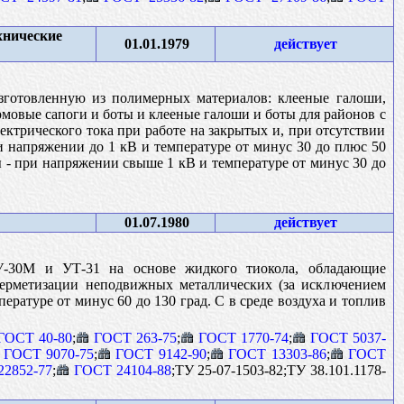
хнические
01.01.1979
действует
зготовленную из полимерных материалов: клееные галоши,
мовые сапоги и боты и клееные галоши и боты для районов с
ктрического тока при работе на закрытых и, при отсутствии
и напряжении до 1 кВ и температуре от минус 30 до плюс 50
ты - при напряжении свыше 1 кВ и температуре от минус 30 до
01.07.1980
действует
У-30М и УТ-31 на основе жидкого тиокола, обладающие
герметизации неподвижных металлических (за исключением
ратуре от минус 60 до 130 град. С в среде воздуха и топлив
ГОСТ 40-80
;
ГОСТ 263-75
;
ГОСТ 1770-74
;
ГОСТ 5037-
ГОСТ 9070-75
;
ГОСТ 9142-90
;
ГОСТ 13303-86
;
ГОСТ
22852-77
;
ГОСТ 24104-88
;ТУ 25-07-1503-82;ТУ 38.101.1178-