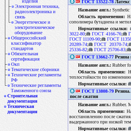
изделия
ГОСТ 13522-78
Латекс 
Электронная техника,
Название англ.:
Synthetic
радиоэлектроника и
Область применения:
На
связь
сополимера бутадиена и мети
Энергетическое и
электротехническое
Нормативные ссылки:
оборудование
3022-80
;
ГОСТ 4166-76
;
Г
Общероссийский
ГОСТ 11109-90
;
ГОСТ 11358
классификатор
20289-74
;
ГОСТ 20370-74
;
стандартов
25336-82
;
ГОСТ 25706-83
;
Обязательная
ГОСТ 13662-77
Резина 
сертификация
Окп
Название англ.:
Rubber for
Тематические сборники
Область применения:
На
Технические регламенты
теплостойкости по изменению
РФ
Нормативные ссылки:
Технические регламенты
Таможенного союза
ГОСТ 13808-79
Резина.
Строительная
после сжатия
документация
Название англ.:
Rubber. Me
Техническая
Область применения:
На
документация
восстановлению после сжатия.
выдержанного при низкой темп
Нормативные ссылки: