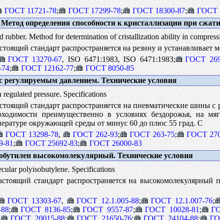
ГОСТ 11721-78
;
ГОСТ 17299-78
;
ГОСТ 18300-87
;
ГОСТ 
 Метод определения способности к кристаллизации при сжат
 rubber. Method for determination of cristallization ability in compress
тоящий стандарт распространяется на резину и устанавливает 
ГОСТ 13270-67
, ISO 6471:1983, ISO 6471:1983;
ГОСТ 269
-74
;
ГОСТ 12162-77
;
ГОСТ 8050-85
регулируемым давлением. Технические условия
 regulated pressure. Specifications
тоящий стандарт распространяется на пневматические шины с 
ходимости преимущественно в условиях бездорожья, на мяг
ературе окружающей среды от минус 60 до плюс 55 град. С
ГОСТ 13298-78
,
ГОСТ 262-93
;
ГОСТ 263-75
;
ГОСТ 270
9-81
;
ГОСТ 25692-83
;
ГОСТ 26000-83
бутилен высокомолекулярный. Технические условия
ular polyisobutylene. Specifications
стоящий стандарт распространяется на высокомолекулярный п
ГОСТ 13303-67
,
ГОСТ 12.1.005-88
;
ГОСТ 12.1.007-76
;
-88
;
ГОСТ 8136-85
;
ГОСТ 9557-87
;
ГОСТ 10028-81
;
ГО
;
ГОСТ 20015-88
;
ГОСТ 21650-76
;
ГОСТ 24104-88
;
ГО