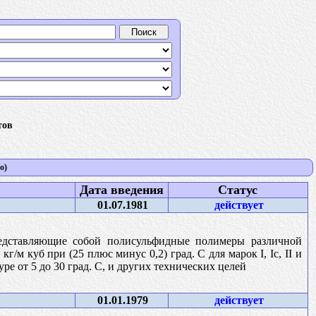
тов
о)
Дата введения
Статус
01.07.1981
действует
редставляющие собой полисульфидные полимеры различной
г/м куб при (25 плюс минус 0,2) град. С для марок I, Iс, II и
е от 5 до 30 град. С, и других технических целей
01.01.1979
действует