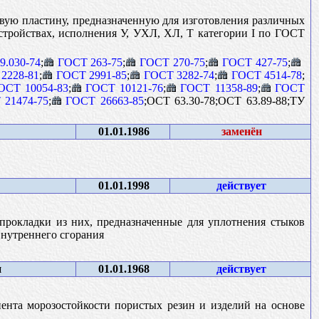
вую пластину, предназначенную для изготовления различных
стройствах, исполнения У, УХЛ, ХЛ, Т категории I по ГОСТ
9.030-74
;
ГОСТ 263-75
;
ГОСТ 270-75
;
ГОСТ 427-75
;
2228-81
;
ГОСТ 2991-85
;
ГОСТ 3282-74
;
ГОСТ 4514-78
;
ОСТ 10054-83
;
ГОСТ 10121-76
;
ГОСТ 11358-89
;
ГОСТ
 21474-75
;
ГОСТ 26663-85
;ОСТ 63.30-78;ОСТ 63.89-88;ТУ
01.01.1986
заменён
01.01.1998
действует
прокладки из них, предназначенные для уплотнения стыков
внутреннего сгорания
и
01.01.1968
действует
ента морозостойкости пористых резин и изделий на основе