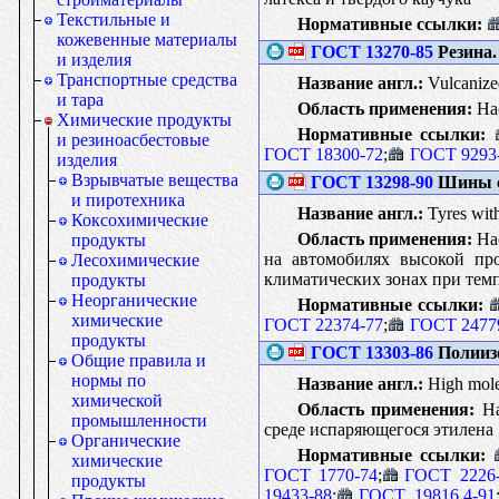
Текстильные и
Нормативные ссылки:
кожевенные материалы
ГОСТ 13270-85
Резина.
и изделия
Транспортные средства
Название англ.:
Vulcanized
и тара
Область применения:
Нас
Химические продукты
Нормативные ссылки:
и резиноасбестовые
ГОСТ 18300-72
;
ГОСТ 9293
изделия
Взрывчатые вещества
ГОСТ 13298-90
Шины с 
и пиротехника
Название англ.:
Tyres with
Коксохимические
Область применения:
Нас
продукты
на автомобилях высокой про
Лесохимические
климатических зонах при темп
продукты
Неорганические
Нормативные ссылки:
химические
ГОСТ 22374-77
;
ГОСТ 2477
продукты
ГОСТ 13303-86
Полиизо
Общие правила и
нормы по
Название англ.:
High molec
химической
Область применения:
На
промышленности
среде испаряющегося этилена
Органические
Нормативные ссылки:
химические
ГОСТ 1770-74
;
ГОСТ 2226
продукты
19433-88
;
ГОСТ 19816.4-91