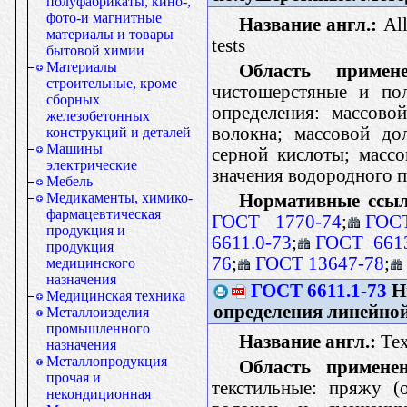
полуфабрикаты, кино-,
фото-и магнитные
Название англ.:
All
материалы и товары
tests
бытовой химии
Материалы
Область примене
строительные, кроме
чистошерстяные и по
сборных
определения: массово
железобетонных
волокна; массовой до
конструкций и деталей
Машины
серной кислоты; масс
электрические
значения водородного п
Мебель
Медикаменты, химико-
Нормативные ссыл
фармацевтическая
ГОСТ 1770-74
;
ГОС
продукция и
6611.0-73
;
ГОСТ 661
продукция
76
;
ГОСТ 13647-78
;
медицинского
назначения
ГОСТ 6611.1-73
Ни
Медицинская техника
определения линейно
Металлоизделия
промышленного
Название англ.:
Tex
назначения
Металлопродукция
Область применен
прочая и
текстильные: пряжу (
некондиционная