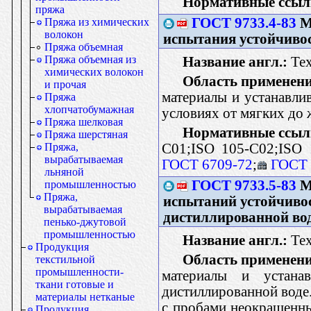
Нормативные ссыл
пряжа
ГОСТ 9733.4-83
М
Пряжа из химических
волокон
испытания устойчивос
Пряжа объемная
Пряжа объемная из
Название англ.:
Tex
химических волокон
Область применени
и прочая
материалы и устанавли
Пряжа
хлопчатобумажная
условиях от мягких до
Пряжа шелковая
Нормативные ссыл
Пряжа шерстяная
C01;ISO 105-C02;ISO 
Пряжа,
вырабатываемая
ГОСТ 6709-72
;
ГОСТ 
льняной
ГОСТ 9733.5-83
М
промышленностью
Пряжа,
испытаний устойчиво
вырабатываемая
дистиллированной во
пенько-джутовой
промышленностью
Название англ.:
Text
Продукция
Область применени
текстильной
промышленности-
материалы и устана
ткани готовые и
дистиллированной воде
материалы нетканые
с пробами неокрашенны
Продукция