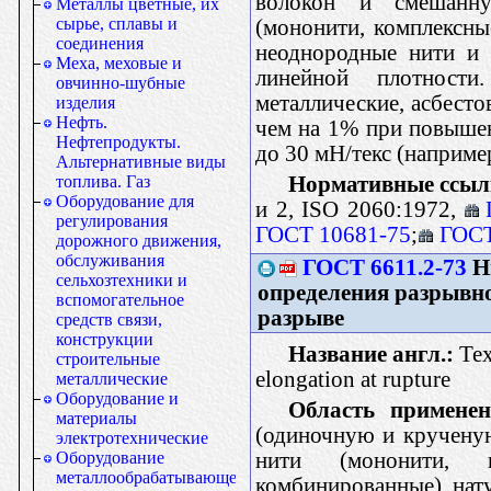
волокон и смешанну
Металлы цветные, их
сырье, сплавы и
(мононити, комплексны
соединения
неоднородные нити и 
Меха, меховые и
линейной плотности
овчинно-шубные
металлические, асбесто
изделия
Нефть.
чем на 1% при повышен
Нефтепродукты.
до 30 мН/текс (наприме
Альтернативные виды
Нормативные ссыл
топлива. Газ
Оборудование для
и 2, ISO 2060:1972,
регулирования
ГОСТ 10681-75
;
ГОСТ
дорожного движения,
обслуживания
ГОСТ 6611.2-73
Н
сельхозтехники и
определения разрывно
вспомогательное
разрыве
средств связи,
конструкции
Название англ.:
Tex
строительные
elongation at rupture
металлические
Оборудование и
Область применен
материалы
(одиночную и кручену
электротехнические
нити (мононити, к
Оборудование
металлообрабатывающее
комбинированные) нат