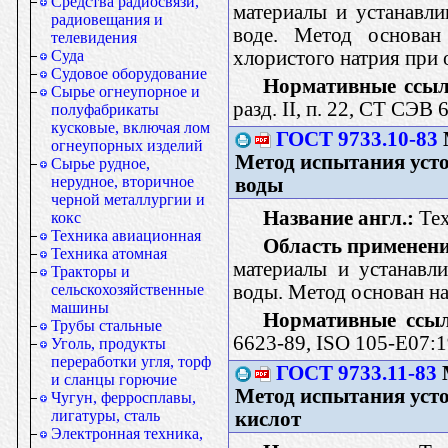
Средства радиосвязи,
материалы и устанавли
радиовещания и
воде. Метод основан
телевидения
хлористого натрия при 
Суда
Судовое оборудование
Нормативные ссыл
Сырье огнеупорное и
разд. II, п. 22, СТ СЭВ
полуфабрикаты
кусковые, включая лом
ГОСТ 9733.10-83
огнеупорных изделий
Метод испытания уст
Сырье рудное,
нерудное, вторичное
воды
черной металлургии и
Название англ.:
Text
кокс
Техника авиационная
Область применени
Техника атомная
материалы и устанавл
Тракторы и
воды. Метод основан на
сельскохозяйственные
машины
Нормативные ссы
Трубы стальные
6623-89, ISO 105-Е07:
Уголь, продукты
переработки угля, торф
ГОСТ 9733.11-83
и сланцы горючие
Метод испытания уст
Чугун, ферросплавы,
лигатуры, сталь
кислот
Электронная техника,