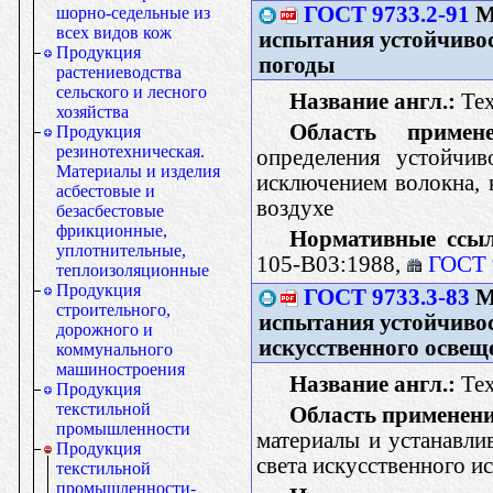
ГОСТ 9733.2-91
М
шорно-седельные из
всех видов кож
испытания устойчивос
Продукция
погоды
растениеводства
сельского и лесного
Название англ.:
Text
хозяйства
Область примене
Продукция
резинотехническая.
определения устойчив
Материалы и изделия
исключением волокна, 
асбестовые и
воздухе
безасбестовые
фрикционные,
Нормативные ссы
уплотнительные,
105-B03:1988,
ГОСТ 
теплоизоляционные
Продукция
ГОСТ 9733.3-83
М
строительного,
испытания устойчивос
дорожного и
искусственного освещ
коммунального
машиностроения
Название англ.:
Text
Продукция
текстильной
Область применени
промышленности
материалы и устанавли
Продукция
света искусственного и
текстильной
промышленности-