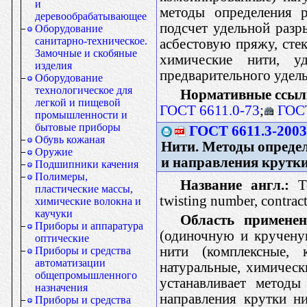
и
методы определения р
деревообрабатывающее
подсчет удельной разр
Оборудование
санитарно-техническое.
асбестовую пряжу, стек
Замочные и скобяные
химические нити, 
изделия
предварительного удель
Оборудование
технологическое для
Нормативные ссыл
легкой и пищевой
ГОСТ 6611.0-73
;
ГОСТ
промышленности и
бытовые приборы
ГОСТ 6611.3-2003
Обувь кожаная
Нити. Методы определ
Оружие
и направления крутк
Подшипники качения
Полимеры,
Название англ.:
Te
пластические массы,
twisting number, contract
химические волокна и
каучуки
Область применен
Приборы и аппаратура
(одиночную и кручену
оптические
нити (комплексные, 
Приборы и средства
автоматизации
натуральные, химичес
общепромышленного
устанавливает методы
назначения
направления крутки н
Приборы и средства