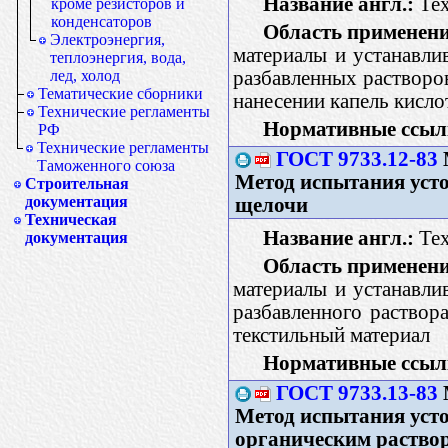
Название англ.:
Text
кроме резисторов и
конденсаторов
Область применени
Электроэнергия,
материалы и устанавли
теплоэнергия, вода,
разбавленных растворо
лед, холод
Тематические сборники
нанесении капель кисло
Технические регламенты
Нормативные ссыл
РФ
Технические регламенты
ГОСТ 9733.12-83
Таможенного союза
Метод испытания уст
Строительная
документация
щелочи
Техническая
Название англ.:
Text
документация
Область применени
материалы и устанавли
разбавленного раствор
текстильный материал
Нормативные ссыл
ГОСТ 9733.13-83
Метод испытания уст
органическим раство