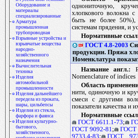
Оборудование и
однониточную, кру
материалы
хлопкового волокна с
специализированные
быть не более 50%), 
Арматура
системам прядения, и у
промышленная
трубопроводная
Нормативные ссыл
Взрывные устройства и
взрывчатые вещества
ГОСТ 4.8-2003
Сис
народно-
продукции. Пряжа хл
хозяйственного
Номенклатура показа
назначения
Вычислительная
Название англ.:
Pr
техника
Nomenclature of indices
Изделия
автомобильной
Область применени
промышленности
нити, одиночную и кру
Изделия дальнейшего
смеси с другими воло
передела из проката,
шары, цильбепсы
показатели качества и и
Изделия из стекла,
Нормативные ссыл
фарфора и фаянса
ГОСТ 6611.1-73
;
ГО
Изделия культурно-
бытового,
ГОСТ 9092-81
;
ГОСТ 
хозяйственного,
9733.4-83
;
ГОСТ 973
учебного назначения,