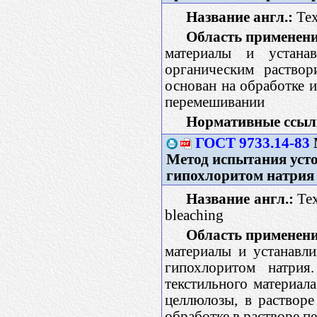
Название англ.:
Text
Область применени
материалы и устана
органическим раствор
основан на обработке 
перемешивании
Нормативные ссыл
ГОСТ 9733.14-83
Метод испытания усто
гипохлоритом натрия
Название англ.:
Tex
bleaching
Область применени
материалы и устанавли
гипохлоритом натри
текстильного материал
целлюлозы, в раствор
обработке в растворе п