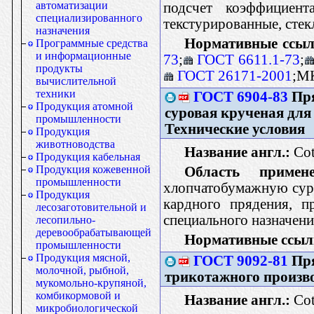
автоматизации
подсчет коэффициент
специализированного
текстурированные, стек
назначения
Нормативные ссыл
Программные средства
и информационные
73
;
ГОСТ 6611.1-73
;
продукты
ГОСТ 26171-2001
;М
вычислительной
техники
ГОСТ 6904-83
Пря
Продукция атомной
суровая крученая для
промышленности
Технические условия
Продукция
животноводства
Название англ.:
Cot
Продукция кабельная
Продукция кожевенной
Область примене
промышленности
хлопчатобумажную сур
Продукция
кардного прядения, п
лесозаготовительной и
специального назначен
лесопильно-
деревообрабатывающей
Нормативные ссыл
промышленности
Продукция мясной,
ГОСТ 9092-81
Пря
молочной, рыбной,
трикотажного произво
мукомольно-крупяной,
комбикормовой и
Название англ.:
Cot
микробиологической