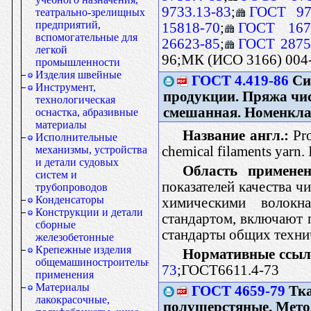
9733.13-83
;
ГОСТ 97
театрально-зрелищных
предприятий,
15818-70
;
ГОСТ 167
вспомогательные для
26623-85
;
ГОСТ 2875
легкой
96;МК (ИСО 3166) 004
промышленности
Изделия швейные
ГОСТ 4.419-86
Сис
Инструмент,
продукции. Пряжа чис
технологическая
смешанная. Номенкла
оснастка, абразивные
материалы
Название англ.:
Pro
Исполнительные
chemical filaments yarn.
механизмы, устройства
и детали судовых
Область применен
систем и
показателей качества ч
трубопроводов
Конденсаторы
химическими волокн
Конструкции и детали
стандартом, включают 
сборные
стандарты общих техни
железобетонные
Крепежные изделия
Нормативные ссыл
общемашиностроительного
73
;ГОСТ6611.4-73
применения
Материалы
ГОСТ 4659-79
Тка
лакокрасочные,
полушерстяные. Мето