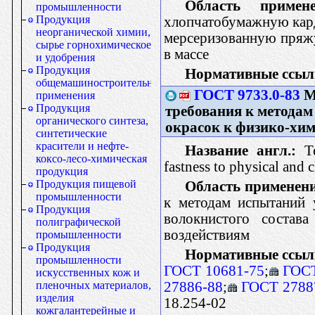
Область примене
промышленности
Продукция
хлопчатобумажную кар
неорганической химии,
мерсеризованную пряжу
сырье горнохимическое
в массе
и удобрения
Продукция
Нормативные ссыл
общемашиностроительного
ГОСТ 9733.0-83
М
применения
Продукция
требования к методам
органического синтеза,
окрасок к физико-хи
синтетические
красители и нефте-
Название англ.:
Te
коксо-лесо-химическая
fastness to physical and 
продукция
Продукция пищевой
Область применени
промышленности
к методам испытаний 
Продукция
волокнистого состав
полиграфической
воздействиям
промышленности
Продукция
Нормативные ссыл
промышленности
ГОСТ 10681-75
;
ГОСТ
искусственных кож и
27886-88
;
ГОСТ 2788
пленочных материалов,
изделия
18.254-02
кожгалантерейные и