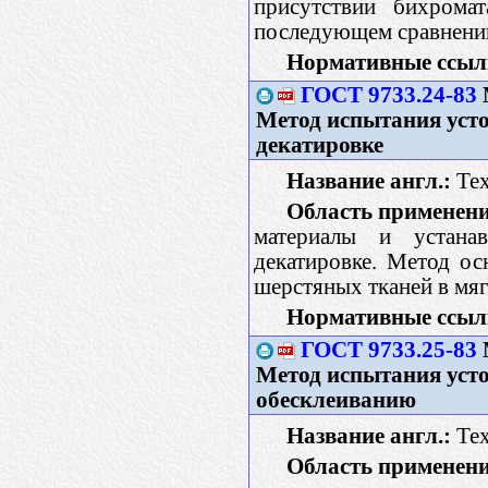
присутствии бихрома
последующем сравнении
Нормативные ссыл
ГОСТ 9733.24-83
Метод испытания уст
декатировке
Название англ.:
Text
Область применени
материалы и устана
декатировке. Метод ос
шерстяных тканей в мя
Нормативные ссыл
ГОСТ 9733.25-83
Метод испытания уст
обесклеиванию
Название англ.:
Tex
Область применени