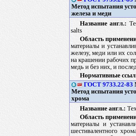
Метод испытания усто
железа и меди
Название англ.:
Tex
salts
Область применени
материалы и устанавли
железу, меди или их со
на крашении рабочих п
медь и без них, и пос
Нормативные ссыл
ГОСТ 9733.22-83
Метод испытания усто
хрома
Название англ.:
Text
Область применени
материалы и устанавл
шестивалентного хром