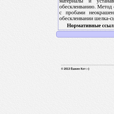
материалы и устана
обесклеиванию. Метод 
с пробами неокраше
обесклеивании шелка-с
Нормативные ссыл
© 2013 Ёшкин Кот :-)