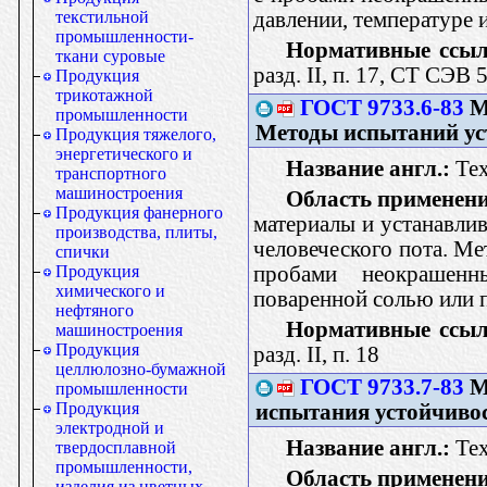
давлении, температуре 
текстильной
промышленности-
Нормативные ссыл
ткани суровые
разд. II, п. 17, СТ СЭВ
Продукция
трикотажной
ГОСТ 9733.6-83
М
промышленности
Методы испытаний ус
Продукция тяжелого,
энергетического и
Название англ.:
Text
транспортного
машиностроения
Область применени
Продукция фанерного
материалы и устанавли
производства, плиты,
человеческого пота. М
спички
пробами неокрашенн
Продукция
химического и
поваренной солью или 
нефтяного
Нормативные ссыл
машиностроения
Продукция
разд. II, п. 18
целлюлозно-бумажной
ГОСТ 9733.7-83
М
промышленности
Продукция
испытания устойчиво
электродной и
Название англ.:
Text
твердосплавной
промышленности,
Область применени
изделия из цветных