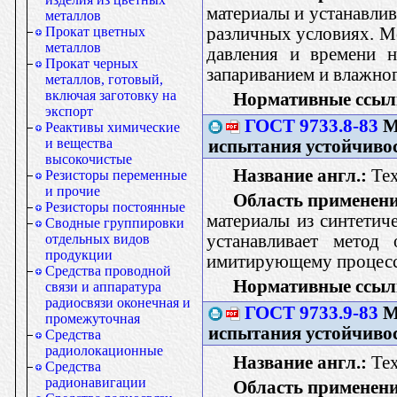
материалы и устанавлив
металлов
различных условиях. М
Прокат цветных
металлов
давления и времени н
Прокат черных
запариванием и влажно
металлов, готовый,
включая заготовку на
Нормативные ссыл
экспорт
ГОСТ 9733.8-83
М
Реактивы химические
и вещества
испытания устойчиво
высокочистые
Название англ.:
Text
Резисторы переменные
и прочие
Область применени
Резисторы постоянные
материалы из синтетич
Сводные группировки
устанавливает метод 
отдельных видов
продукции
имитирующему процесс
Средства проводной
Нормативные ссыл
связи и аппаратура
радиосвязи оконечная и
ГОСТ 9733.9-83
М
промежуточная
испытания устойчивос
Средства
радиолокационные
Название англ.:
Text
Средства
радионавигации
Область применени