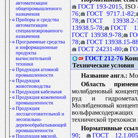
автоматизации
ГОСТ 193-2015
, ISO
общепромышленного
76
;
ГОСТ 9717.1-82
;
назначения
Приборы и средства
78
;
ГОСТ 13938.2-
автоматизации
13938.5-78
;
ГОСТ 13
специализированного
ГОСТ 13938.9-78
;
ГО
назначения
78
;
ГОСТ 13938.15-8
Программные средства
и информационные
ГОСТ 24231-80
;
ГО
продукты
ГОСТ 212-76
Конц
вычислительной
техники
Технические условия
Продукция атомной
Название англ.:
Mol
промышленности
Продукция
Область примене
животноводства
молибденовый концент
Продукция кабельная
Продукция кожевенной
руд и гидрометалл
промышленности
Молибденовый концентр
Продукция
вольфрамсодержащих 
лесозаготовительной и
технической трехокиси
лесопильно-
деревообрабатывающей
Нормативные ссыл
промышленности
90
;
ГОСТ 12.1.005
Продукция мясной,