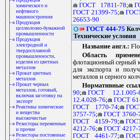
ГОСТ 17811-78
;
Г
химического и
нефтяного
ГОСТ 21399-75
;
ГОСТ
машиностроения
26653-90
Продукция
ГОСТ 444-75
Колч
целлюлозно-бумажной
промышленности
Технические условия
Продукция
электродной и
Название англ.:
Flot
твердосплавной
Область примене
промышленности,
флотационный серный к
изделия из цветных
металлов
для экспорта и полу
Прокат цветных
металлов и серного ко
металлов
Прокат черных
Нормативные ссыл
металлов, готовый,
90
;
ГОСТ 12.1.005-
включая заготовку на
12.4.028-76
;
ГОСТ 61
экспорт
ГОСТ 1770-74
;
ГОС
Реактивы химические
и вещества
3757-75
;
ГОСТ 3760-
высокочистые
ГОСТ 4159-79
;
ГОС
Резисторы переменные
4212-76
;
ГОСТ 4217-
и прочие
ГОСТ 4461-77
;
ГОС
Резисторы постоянные