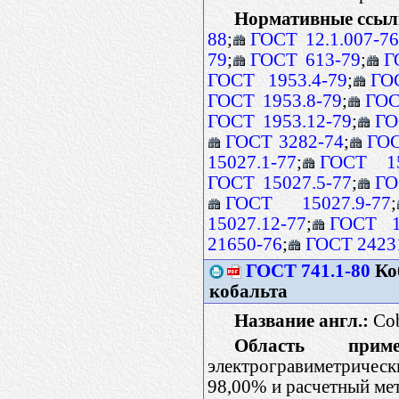
Нормативные ссыл
88
;
ГОСТ 12.1.007-7
79
;
ГОСТ 613-79
;
Г
ГОСТ 1953.4-79
;
ГО
ГОСТ 1953.8-79
;
ГОС
ГОСТ 1953.12-79
;
ГО
ГОСТ 3282-74
;
ГОС
15027.1-77
;
ГОСТ 15
ГОСТ 15027.5-77
;
ГО
ГОСТ 15027.9-77
;
15027.12-77
;
ГОСТ 1
21650-76
;
ГОСТ 2423
ГОСТ 741.1-80
Ко
кобальта
Название англ.:
Cob
Область примен
электрогравиметричес
98,00% и расчетный ме