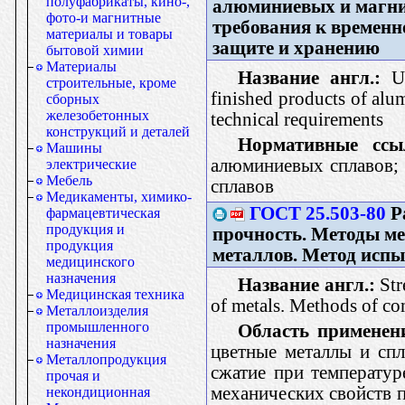
полуфабрикаты, кино-,
алюминиевых и магни
фото-и магнитные
требования к времен
материалы и товары
защите и хранению
бытовой химии
Материалы
Название англ.:
Un
строительные, кроме
finished products of alu
сборных
железобетонных
technical requirements
конструкций и деталей
Нормативные ссы
Машины
алюминиевых сплавов
электрические
Мебель
сплавов
Медикаменты, химико-
ГОСТ 25.503-80
Р
фармацевтическая
продукция и
прочность. Методы м
продукция
металлов. Метод испы
медицинского
назначения
Название англ.:
Str
Медицинская техника
of metals. Methods of co
Металлоизделия
промышленного
Область применен
назначения
цветные металлы и спл
Металлопродукция
сжатие при температур
прочая и
механических свойств п
некондиционная