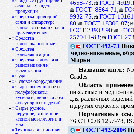
Сводные группировки
4658-73
;
ГОСТ 4919.
отдельных видов
ГОСТ 8864-71
;
ГО
продукции
9932-75
;
ГОСТ 10161
Средства проводной
связи и аппаратура
80
;
ГОСТ 18300-87
;
радиосвязи оконечная и
ГОСТ 23932-90
;
ГОСТ
промежуточная
25794.1-83
;
ГОСТ 273
Средства
радиолокационные
ГОСТ 492-73
Нике
Средства
медно-никелевые, об
радионавигации
Марки
Средства радиосвязи,
радиовещания и
Название англ.:
Nic
телевидения
Grades
Суда
Судовое оборудование
Область применен
Сырье огнеупорное и
никелевые и медно-ник
полуфабрикаты
кусковые, включая лом
для различных изделий
огнеупорных изделий
и других отраслях пр
Сырье рудное,
Нормативные ссы
нерудное, вторичное
черной металлургии и
76;СТ СЭВ 1257-78, IS
кокс
ГОСТ 492-2006
Ни
Техника авиационная