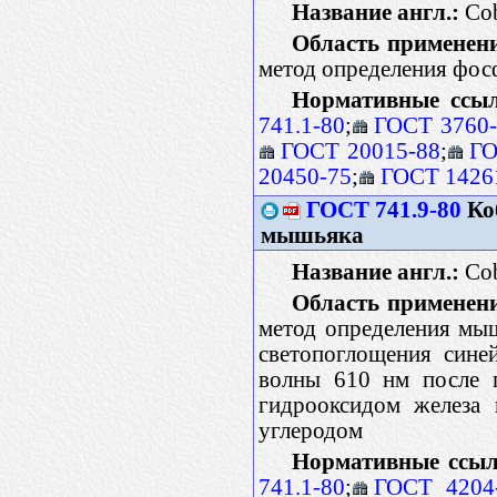
Название англ.:
Cob
Область применен
метод определения фос
Нормативные ссы
741.1-80
;
ГОСТ 3760-
ГОСТ 20015-88
;
ГО
20450-75
;
ГОСТ 1426
ГОСТ 741.9-80
Коб
мышьяка
Название англ.:
Cob
Область применен
метод определения мыш
светопоглощения сине
волны 610 нм после п
гидрооксидом железа 
углеродом
Нормативные ссыл
741.1-80
;
ГОСТ 4204