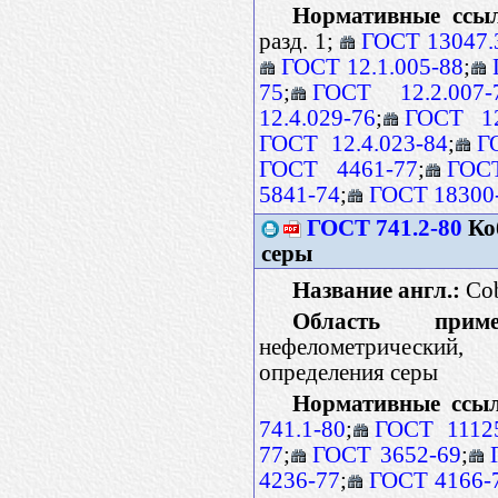
Нормативные ссы
разд. 1;
ГОСТ 13047.
ГОСТ 12.1.005-88
;
75
;
ГОСТ 12.2.007-
12.4.029-76
;
ГОСТ 12
ГОСТ 12.4.023-84
;
Г
ГОСТ 4461-77
;
ГОС
5841-74
;
ГОСТ 18300
ГОСТ 741.2-80
Ко
серы
Название англ.:
Cob
Область примен
нефелометрический,
определения серы
Нормативные ссы
741.1-80
;
ГОСТ 1112
77
;
ГОСТ 3652-69
;
4236-77
;
ГОСТ 4166-