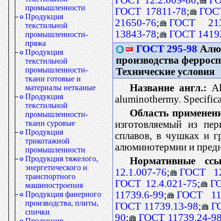
промышленности
ГОСТ 17811-78
;
ГОС
Продукция
21650-76
;
ГОСТ 213
текстильной
13843-78
;
ГОСТ 1419
промышленности-
пряжа
ГОСТ 295-98
Алюм
Продукция
производства феррос
текстильной
промышленности-
Технические условия
ткани готовые и
Название англ.:
Alu
материалы нетканые
Продукция
aluminothermy. Specifica
текстильной
Область применен
промышленности-
изготовляемый из пе
ткани суровые
Продукция
сплавов, в чушках и г
трикотажной
алюминотермии и предн
промышленности
Продукция тяжелого,
Нормативные ссы
энергетического и
12.1.007-76
;
ГОСТ 12
транспортного
ГОСТ 12.4.021-75
;
Г
машиностроения
11739.6-99
;
ГОСТ 117
Продукция фанерного
производства, плиты,
ГОСТ 11739.13-98
;
Г
спички
90
;
ГОСТ 11739.24-9
Продукция