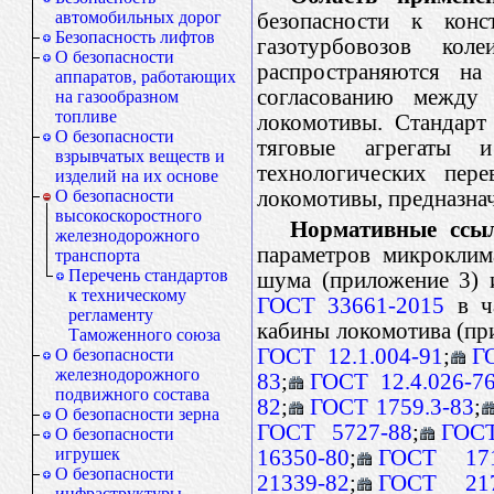
автомобильных дорог
безопасности к конс
Безопасность лифтов
газотурбовозов ко
О безопасности
распространяются на
аппаратов, работающих
согласованию между 
на газообразном
топливе
локомотивы. Стандарт
О безопасности
тяговые агрегаты 
взрывчатых веществ и
технологических пер
изделий на их основе
локомотивы, предназна
О безопасности
высокоскоростного
Нормативные ссы
железнодорожного
параметров микроклим
транспорта
Перечень стандартов
шума (приложение 3) 
к техническому
ГОСТ 33661-2015
в ча
регламенту
кабины локомотива (пр
Таможенного союза
ГОСТ 12.1.004-91
;
Г
О безопасности
железнодорожного
83
;
ГОСТ 12.4.026-7
подвижного состава
82
;
ГОСТ 1759.3-83
;
О безопасности зерна
ГОСТ 5727-88
;
ГОСТ
О безопасности
игрушек
16350-80
;
ГОСТ 171
О безопасности
21339-82
;
ГОСТ 217
инфраструктуры