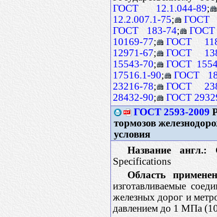
ГОСТ 12.1.044-89
;
12.2.007.1-75
;
ГОСТ 1
ГОСТ 183-74
;
ГОСТ
10169-77
;
ГОСТ 118
12971-67
;
ГОСТ 138
15543-70
;
ГОСТ 1554
17516.1-90
;
ГОСТ 18
23216-78
;
ГОСТ 238
28432-90
;
ГОСТ 2932
ГОСТ 2593-2009
Р
тормозов железнодоро
условия
Название англ.:
Co
Specifications
Область применен
изготавливаемые соед
железных дорог и метро
давлением до 1 МПа (10 