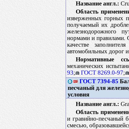
Название англ.:
Crus
Область применен
изверженных горных по
получаемый их дробле
железнодорожного пу
нормами и правилами. 
качестве заполнител
автомобильных дорог и
Нормативные ссы
механических испытан
93
;
ГОСТ 8269.0-97
;
ГОСТ 7394-85
Бал
песчаный для железно
условия
Название англ.:
Grav
Область применен
и гравийно-песчаный б
смесью, образовавшейся