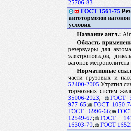
25706-83
ГОСТ 1561-75
Рез
автотормозов вагонов
условия
Название англ.:
Air 
Область применен
резервуары для автом
электропоездов, дизе
вагонов метрополитена 
Нормативные ссыл
части грузовых и пас
52400-2005.
Утратил си
тормозных систем жел
35006-2023
,
ГОСТ 3
977-65
;
ГОСТ 1050-7
ГОСТ 6996-66
;
ГОС
12549-67
;
ГОСТ 147
16303-70
;
ГОСТ 1652