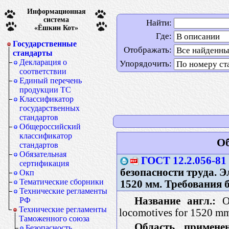
Информационная
система
Найти:
«Ёшкин Кот»
Где:
Государственные
Отображать:
стандарты
Декларация о
Упорядочить:
соответствии
Единый перечень
продукции ТС
Классификатор
государственных
стандартов
Общероссийский
классификатор
Об
стандартов
Обязательная
ГОСТ 12.2.056-81
сертификация
безопасности труда. 
Окп
Тематические сборники
1520 мм. Требования 
Технические регламенты
Название англ.:
Oc
РФ
Технические регламенты
locomotives for 1520 mm
Таможенного союза
Область применен
Безопасность