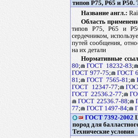
типов Р75, Р65 и Р50.
Название англ.:
Rai
Область применен
типов Р75, Р65 и Р5
сердечником, использу
путей сообщения, отно
на их детали
Нормативные ссыл
80
;
ГОСТ 18232-83
;
ГОСТ 977-75
;
ГОСТ 6
81
;
ГОСТ 7565-81
;
ГОСТ 12347-77
;
ГОС
ГОСТ 22536.2-77
;
ГО
ГОСТ 22536.7-88
;
77
;
ГОСТ 1497-84
;
ГОСТ 7392-2002
Щ
пород для балластног
Технические условия