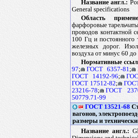
Название англ.:
Por
General specifications
Область примене
фарфоровые тарельчаты
проводов контактной с
100 Гц и постоянного
железных дорог. Изо
воздуха от минус 60 до
Нормативные ссыл
97
;
ГОСТ 6357-81
;
ГОСТ 14192-96
;
ГОС
ГОСТ 17512-82
;
ГОСТ
23216-78
;
ГОСТ 237
50779.71-99
ГОСТ 13521-68
Ст
вагонов, электропоезд
размеры и технически
Название англ.:
Gl
Dimensions and technica