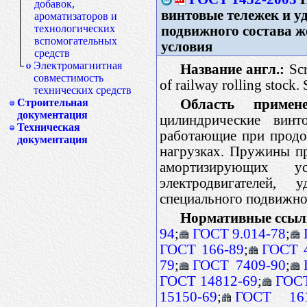
добавок,
винтовые тележек и у
ароматизаторов и
технологических
подвижного состава ж
вспомогательных
условия
средств
Электромагнитная
Название англ.:
Scr
совместимость
of railway rolling stock. 
технических средств
Область примене
Строительная
документация
цилиндрические винт
Техническая
работающие при продо
документация
нагрузках. Пружины п
амортизирующих у
электродвигателей,
специального подвижно
Нормативные ссыл
94
;
ГОСТ 9.014-78
;
ГОСТ 166-89
;
ГОСТ 
79
;
ГОСТ 7409-90
;
ГОСТ 14812-69
;
ГОСТ
15150-69
;
ГОСТ 161