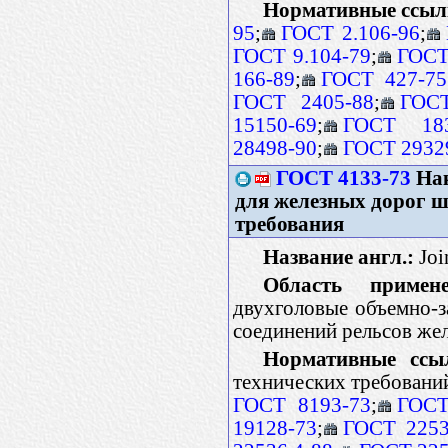
Нормативные ссыл
95
;
ГОСТ 2.106-96
;
ГОСТ 9.104-79
;
ГОСТ
166-89
;
ГОСТ 427-75
ГОСТ 2405-88
;
ГОСТ
15150-69
;
ГОСТ 183
28498-90
;
ГОСТ 2932
ГОСТ 4133-73
Нак
для железных дорог ш
требования
Название англ.:
Join
Область примене
двухголовые объемно-з
соединений рельсов же
Нормативные ссы
технических требовани
ГОСТ 8193-73
;
ГОСТ
19128-73
;
ГОСТ 2253