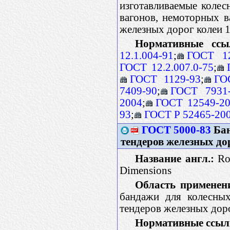
изготавливаемые колес
вагонов, немоторных в
железных дорог колеи 
Нормативные ссы
12.1.004-91
;
ГОСТ 12
ГОСТ 12.2.007.0-75
;
ГОСТ 1129-93
;
ГО
7409-90
;
ГОСТ 7931
2004
;
ГОСТ 12549-2
93
;
ГОСТ Р 52465-20
ГОСТ 5000-83
Бан
тендеров железных до
Название англ.:
Rou
Dimensions
Область применен
бандажи для колесных
тендеров железных дор
Нормативные ссыл