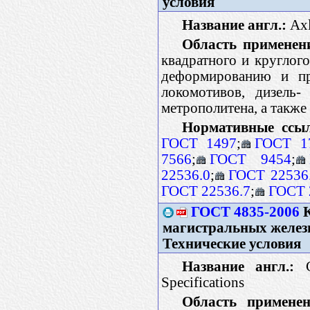
условия
Название англ.:
Axle
Область применен
квадратного и круглого
деформированию и пр
локомотивов, дизель-
метрополитена, а такж
Нормативные ссы
ГОСТ 1497
;
ГОСТ 1
7566
;
ГОСТ 9454
;
22536.0
;
ГОСТ 22536
ГОСТ 22536.7
;
ГОСТ 
ГОСТ 4835-2006
К
магистральных железн
Технические условия
Название англ.:
Ca
Specifications
Область применен