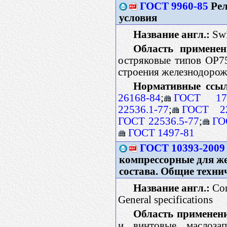
ГОСТ 9960-85
Рел
условия
Название англ.:
Swit
Область применен
остряковые типов ОР7
строения железнодорож
Нормативные ссы
26168-84
;
ГОСТ 175
22536.1-77
;
ГОСТ 22
ГОСТ 22536.5-77
;
ГО
ГОСТ 1497-81
ГОСТ 10393-2009
компрессорные для ж
состава. Общие техни
Название англ.:
Com
General specifications
Область применен
и винтовые маслозап