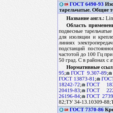
ГОСТ 6490-93
Изо
тарельчатые. Общие т
Название англ.:
Lin
Область применен
подвесные тарельчатые
для изоляции и крепл
линиях электропередач
подстанций постоянно
частотой до 100 Гц пр
50 град. С в районах с
Нормативные ссыл
95
;
ГОСТ 9.307-89
;
ГОСТ 13873-81
;
ГОСТ
18242-72
;
ГОСТ 183
20419-83
;
ГОСТ 222
26196-84
;
ГОСТ 2739
82;ТУ 34-13.10309-88;
ГОСТ 7370-86
Кре