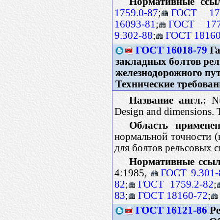
Нормативные ссы
1759.0-87
;
ГОСТ 175
16093-81
;
ГОСТ 177
9.302-88
;
ГОСТ 18160
ГОСТ 16018-79
Га
закладных болтов ре
железнодорожного пут
Технические требован
Название англ.:
Nut
Design and dimensions. 
Область применен
нормальной точности (к
для болтов рельсовых 
Нормативные ссыл
4:1985,
ГОСТ 9.301-
82
;
ГОСТ 1759.2-82
;
83
;
ГОСТ 18160-72
;
ГОСТ 16121-86
Ре