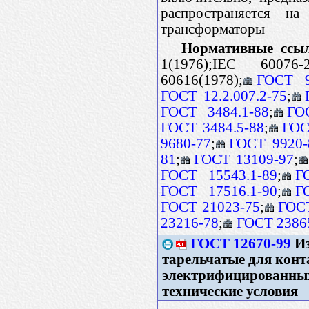
распространяется на
трансформаторы
Нормативные ссы
1(1976);IEC 60076-2
60616(1978);
ГОСТ 9
ГОСТ 12.2.007.2-75
;
ГОСТ 3484.1-88
;
ГО
ГОСТ 3484.5-88
;
ГОС
9680-77
;
ГОСТ 9920-
81
;
ГОСТ 13109-97
;
ГОСТ 15543.1-89
;
Г
ГОСТ 17516.1-90
;
Г
ГОСТ 21023-75
;
ГОСТ
23216-78
;
ГОСТ 2386
ГОСТ 12670-99
Из
тарельчатые для конт
электрифицированных
технические условия