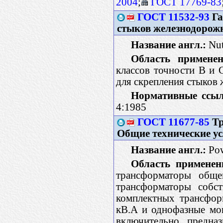
2004
;
ГОСТ 17769-83
ГОСТ 11532-93
Га
стыков железнодорожн
Название англ.:
Nuts
Область применен
классов точности В и
для скрепления стыков
Нормативные ссыл
4:1985
ГОСТ 11677-85
Тр
Общие технические у
Название англ.:
Pow
Область применен
трансформаторы общег
трансформаторы собс
комплектных трансфор
кВ.А и однофазные мо
включительно, предна