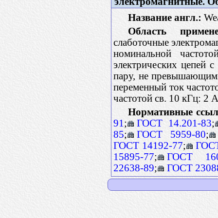
электромагнитные. О
Название англ.:
Wea
Область примене
слаботочные электрома
номинальной частот
электрических цепей 
пару, не превышающими
переменный ток частото
частотой св. 10 кГц: 2 
Нормативные ссыл
91
;
ГОСТ 14.201-83
;
85
;
ГОСТ 5959-80
;
ГОСТ 14192-77
;
ГОСТ
15895-77
;
ГОСТ 160
22638-89
;
ГОСТ 2308