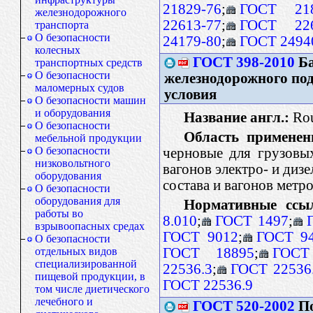
21829-76
;
ГОСТ 218
железнодорожного
22613-77
;
ГОСТ 226
транспорта
О безопасности
24179-80
;
ГОСТ 2494
колесных
ГОСТ 398-2010
Ба
транспортных средств
О безопасности
железнодорожного под
маломерных судов
условия
О безопасности машин
и оборудования
Название англ.:
Roug
О безопасности
Область применен
мебельной продукции
О безопасности
черновые для грузовы
низковольтного
вагонов электро- и диз
оборудования
состава и вагонов метр
О безопасности
оборудования для
Нормативные ссы
работы во
8.010
;
ГОСТ 1497
;
взрывоопасных средах
ГОСТ 9012
;
ГОСТ 9
О безопасности
ГОСТ 18895
;
ГОСТ
отдельных видов
специализированной
22536.3
;
ГОСТ 22536
пищевой продукции, в
ГОСТ 22536.9
том числе диетического
лечебного и
ГОСТ 520-2002
По