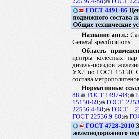
22536.4-88
;
ГОСТ 225
ГОСТ 4491-86
Цен
подвижного состава ж
Общие технические у
Название англ.:
Cas
General specifications
Область применен
центры колесных пар
дизель-поездов желез
УХЛ по ГОСТ 15150. Ст
состава метрополитено
Нормативные ссыл
88
;
ГОСТ 1497-84
;
15150-69
;
ГОСТ 2253
22536.4-88
;
ГОСТ 22
ГОСТ 22536.9-88
;
ГО
ГОСТ 4728-2010
З
железнодорожного под