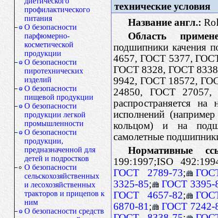
диетического
технические условия
профилактического
питания
Название англ.:
Rol
О безопасности
Область примене
парфюмерно-
косметической
подшипники качения п
продукции
4657, ГОСТ 5377, ГОС
О безопасности
ГОСТ 8328, ГОСТ 8338
пиротехнических
9942, ГОСТ 18572, ГО
изделий
О безопасности
24850, ГОСТ 27057,
пищевой продукции
распространяется на 
О безопасности
исполнений (наприме
продукции легкой
промышленности
кольцом) и на подш
О безопасности
самолетные подшипник
продукции,
Нормативные сс
предназначенной для
детей и подростков
199:1997;ISO 492:19
О безопасности
ГОСТ 2789-73
;
ГОС
сельскохозяйственных
3325-85
;
ГОСТ 3395-
и лесохозяйственных
тракторов и прицепов к
ГОСТ 4657-82
;
ГОС
ним
6870-81
;
ГОСТ 7242-
О безопасности средств
ГОСТ 8338-75
;
ГОС