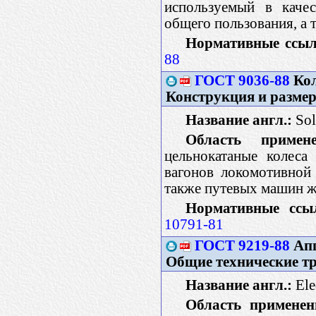
используемый в качес
общего пользования, а 
Нормативные ссыл
88
ГОСТ 9036-88
Кол
Конструкция и разме
Название англ.:
Sol
Область примене
цельнокатаные колеса
вагонов локомотивной 
также путевых машин ж
Нормативные ссы
10791-81
ГОСТ 9219-88
Апп
Общие технические т
Название англ.:
Ele
Область применен