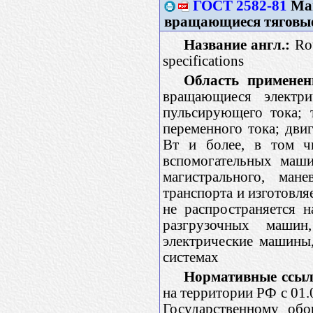
ГОСТ 2582-81
Маш
вращающиеся тяговые
Название англ.:
Rot
specifications
Область применен
вращающиеся электри
пульсирующего тока; 
переменного тока; дви
Вт и более, в том чи
вспомогательных маши
магистрального, ман
транспорта и изготовля
не распространяется 
разгрузочных машин
электрические машины
системах
Нормативные ссыл
на территории РФ с 01.
Государственному обо