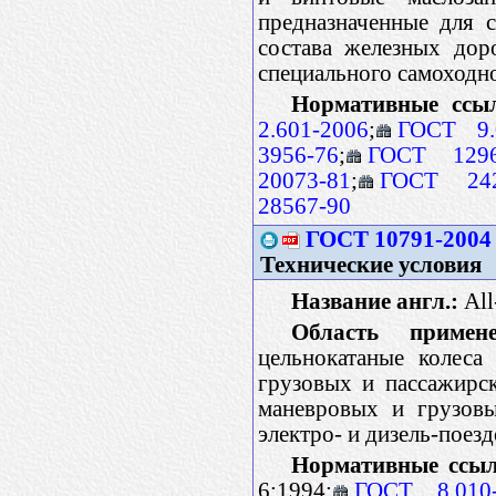
предназначенные для 
состава железных дор
специального самоходн
Нормативные ссы
2.601-2006
;
ГОСТ 9.
3956-76
;
ГОСТ 1296
20073-81
;
ГОСТ 242
28567-90
ГОСТ 10791-2004
Технические условия
Название англ.:
All
Область примене
цельнокатаные колес
грузовых и пассажирск
маневровых и грузовы
электро- и дизель-поез
Нормативные ссыл
6:1994;
ГОСТ 8.010