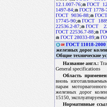
12.1.007-76
;
ГОСТ 12
1497-84
;
ГОСТ 1778-
ГОСТ 9036-88
;
ГОСТ
17745-90
;
ГОСТ 188
22536.2-87
;
ГОСТ 22
ГОСТ 22536.7-88
;
ГО
ГОСТ 28033-89
;
ГО
ГОСТ 11018-2000
железных дорог колеи
Общие технические у
Название англ.:
Tra
General specifications
Область применен
вновь изготавливаемы
парам моторвагонного
железных дорог коле
15150, эксплуатируемых
Нормативные ссыл