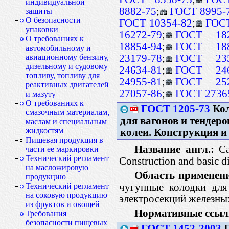
индивидуальной
8882-75
;
ГОСТ 8995-
защиты
О безопасности
ГОСТ 10354-82
;
ГОСТ
упаковки
16272-79
;
ГОСТ 182
О требованиях к
18854-94
;
ГОСТ 188
автомобильному и
23179-78
;
ГОСТ 235
авиационному бензину,
дизельному и судовому
24634-81
;
ГОСТ 246
топливу, топливу для
24955-81
;
ГОСТ 252
реактивных двигателей
27057-86
;
ГОСТ 2736
и мазуту
О требованиях к
ГОСТ 1205-73
Кол
смазочным материалам,
для вагонов и тендер
маслам и специальным
жидкостям
колеи. Конструкция и
Пищевая продукция в
Название англ.:
Cas
части ее маркировки
Технический регламент
Construction and basic 
на масложировую
Область применен
продукцию
чугунные колодки для
Технический регламент
на соковую продукцию
электросекций железны
из фруктов и овощей
Нормативные ссыл
Требования
безопасности пищевых
ГОСТ 1452-2003
П