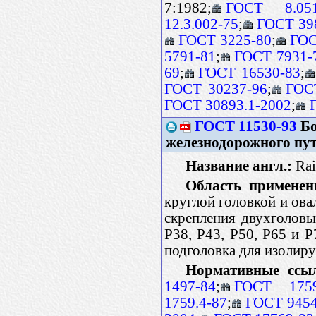
7:1982;
ГОСТ 8.051
12.3.002-75
;
ГОСТ 39
ГОСТ 3225-80
;
ГОС
5791-81
;
ГОСТ 7931-
69
;
ГОСТ 16530-83
;
ГОСТ 30237-96
;
ГОС
ГОСТ 30893.1-2002
;
ГОСТ 11530-93
Бо
железнодорожного пут
Название англ.:
Rail
Область применен
круглой головкой и ова
скрепления двухголов
Р38, Р43, Р50, Р65 и 
подголовка для изолир
Нормативные ссы
1497-84
;
ГОСТ 1759
1759.4-87
;
ГОСТ 9454