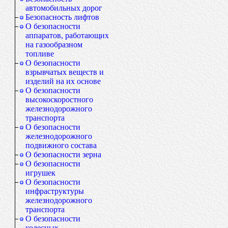
автомобильных дорог
Безопасность лифтов
О безопасности
аппаратов, работающих
на газообразном
топливе
О безопасности
взрывчатых веществ и
изделий на их основе
О безопасности
высокоскоростного
железнодорожного
транспорта
О безопасности
железнодорожного
подвижного состава
О безопасности зерна
О безопасности
игрушек
О безопасности
инфраструктуры
железнодорожного
транспорта
О безопасности
колесных