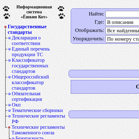
Информационная
система
Найти:
«Ёшкин Кот»
Где:
Государственные
Отображать:
стандарты
Декларация о
Упорядочить:
соответствии
Единый перечень
продукции ТС
Классификатор
государственных
стандартов
Общероссийский
классификатор
О
стандартов
Обязательная
сертификация
Окп
Тематические сборники
Технические регламенты
РФ
Технические регламенты
Таможенного союза
Безопасность