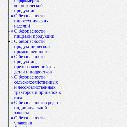
парфюмерно-
косметической
продукции
О безопасности
пиротехнических
изделий
О безопасности
пищевой продукции
О безопасности
продукции легкой
промышленности
О безопасности
продукции,
предназначенной для
детей и подростков
О безопасности
сельскохозяйственных
и лесохозяйственных
тракторов и прицепов к
ним
О безопасности средств
индивидуальной
защиты
О безопасности
упаковки