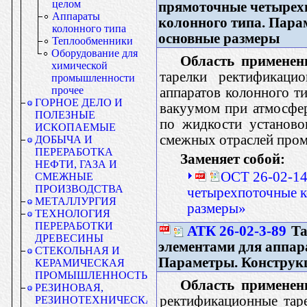
целом
прямоточные четырех
Аппараты
колонного типа. Пара
колонного типа
основные размеры
Теплообменники
Оборудование для
Область применен
химической
тарелки ректификаци
промышленности
прочее
аппаратов колонного т
ГОРНОЕ ДЕЛО И
вакуумом при атмосфе
ПОЛЕЗНЫЕ
по жидкости установо
ИСКОПАЕМЫЕ
смежных отраслей про
ДОБЫЧА И
ПЕРЕРАБОТКА
Заменяет собой:
НЕФТИ, ГАЗА И
ОСТ 26-02-14
СМЕЖНЫЕ
ПРОИЗВОДСТВА
четырехпоточные к
МЕТАЛЛУРГИЯ
размеры»
ТЕХНОЛОГИЯ
ПЕРЕРАБОТКИ
АТК 26-02-3-89
Та
ДРЕВЕСИНЫ
элементами для аппар
СТЕКОЛЬНАЯ И
Параметры. Конструк
КЕРАМИЧЕСКАЯ
ПРОМЫШЛЕННОСТЬ
Область применен
РЕЗИНОВАЯ,
ректификационные тар
РЕЗИНОТЕХНИЧЕСКАЯ,