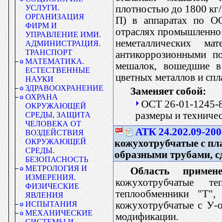
плотностью до 1800 кг/
УСЛУГИ.
ОРГАНИЗАЦИЯ
П) в аппаратах по О
ФИРМ И
отраслях промышленнос
УПРАВЛЕНИЕ ИМИ.
неметаллических ма
АДМИНИСТРАЦИЯ.
ТРАНСПОРТ
антикоррозионными по
МАТЕМАТИКА.
мешалок, вошедшие в
ЕСТЕСТВЕННЫЕ
цветных металлов и спл
НАУКИ
ЗДРАВООХРАНЕНИЕ
Заменяет собой:
ОХРАНА
ОСТ 26-01-1245-8
ОКРУЖАЮЩЕЙ
размеры и техниче
СРЕДЫ, ЗАЩИТА
ЧЕЛОВЕКА ОТ
АТК 24.202.09-200
ВОЗДЕЙСТВИЯ
ОКРУЖАЮЩЕЙ
кожухотрубчатые с пл
СРЕДЫ.
образными трубами, с
БЕЗОПАСНОСТЬ
МЕТРОЛОГИЯ И
Область примене
ИЗМЕРЕНИЯ.
кожухотрубчатые т
ФИЗИЧЕСКИЕ
теплообменники "Т",
ЯВЛЕНИЯ
кожухотрубчатые с У-
ИСПЫТАНИЯ
МЕХАНИЧЕСКИЕ
модификации.
СИСТЕМЫ И