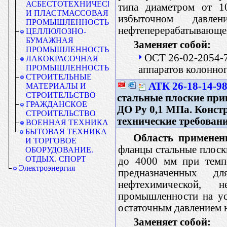
АСБЕСТОТЕХНИЧЕСКАЯ
типа диаметром от 
И ПЛАСТМАССОВАЯ
избыточном давл
ПРОМЫШЛЕННОСТЬ
нефтеперерабатывающей
ЦЕЛЛЮЛОЗНО-
БУМАЖНАЯ
Заменяет собой:
ПРОМЫШЛЕННОСТЬ
ОСТ 26-02-2054-7
ЛАКОКРАСОЧНАЯ
ПРОМЫШЛЕННОСТЬ
аппаратов колонно
СТРОИТЕЛЬНЫЕ
АТК 26-18-14-9
МАТЕРИАЛЫ И
СТРОИТЕЛЬСТВО
стальные плоские при
ГРАЖДАНСКОЕ
ДО Ру 0,1 МПа. Конст
СТРОИТЕЛЬСТВО
технические требован
ВОЕННАЯ ТЕХНИКА
БЫТОВАЯ ТЕХНИКА
Область применен
И ТОРГОВОЕ
фланцы стальные плоск
ОБОРУДОВАНИЕ.
ОТДЫХ. СПОРТ
до 4000 мм при темпе
Электроэнергия
предназначенных д
нефтехимической, 
промышленности на ус
остаточным давлением 
Заменяет собой: