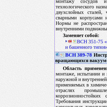
монтажу сосудов и
технологического назн
двухслойных сталей, 
сварными корпусами и
Нормы не распростран
внутренними подвижным
Заменяет собой:
ВСН 351-75 «
и башенного типов
ВСН 389-78
Инстр
вращающихся вакуум
Область применен
монтаже, испытании и
наружной и внутренней
применяемых в химичес
отраслях промышл
коррозионностойких с
Требования инструкции
карусельных, тарельча