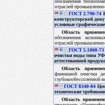
обозначения теплообм
отраслей промышленно
ГОСТ 2.790-74
Е
конструкторской доку
условные графически
Область применен
обозначения колонны
отраслей промышленно
ГОСТ 5.1800-73
очистки воды типа УФ
аттестованной продук
Область примене
финишной очистки де
глубокообессоленной в
ГОСТ 8340-84
Цен
технические требован
Область применен
продукции «Центрифуг