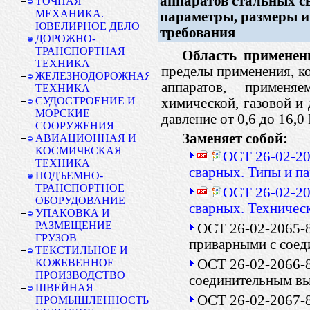
аппаратов стальных с
ТОЧНАЯ
МЕХАНИКА.
параметры, размеры и
ЮВЕЛИРНОЕ ДЕЛО
требования
ДОРОЖНО-
ТРАНСПОРТНАЯ
Область применен
ТЕХНИКА
пределы применения, к
ЖЕЛЕЗНОДОРОЖНАЯ
аппаратов, применя
ТЕХНИКА
СУДОСТРОЕНИЕ И
химической, газовой и
МОРСКИЕ
давление от 0,6 до 16,0
СООРУЖЕНИЯ
Заменяет собой:
АВИАЦИОННАЯ И
КОСМИЧЕСКАЯ
ОСТ 26-02-20
ТЕХНИКА
сварных. Типы и п
ПОДЪЕМНО-
ТРАНСПОРТНОЕ
ОСТ 26-02-20
ОБОРУДОВАНИЕ
сварных. Техничес
УПАКОВКА И
РАЗМЕЩЕНИЕ
ОСТ 26-02-2065-
ГРУЗОВ
приварными с соед
ТЕКСТИЛЬНОЕ И
ОСТ 26-02-2066-8
КОЖЕВЕННОЕ
ПРОИЗВОДСТВО
соединительным вы
ШВЕЙНАЯ
ОСТ 26-02-2067-8
ПРОМЫШЛЕННОСТЬ