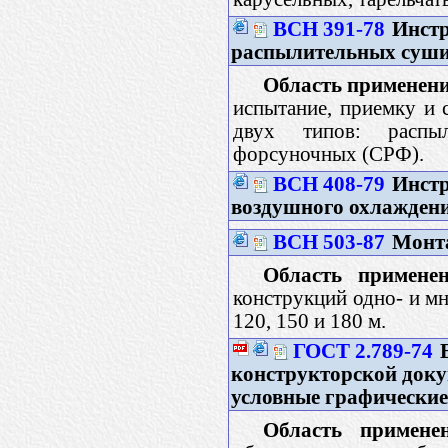
ВСН 391-78
Инстр
распылительных суши
Область применени
испытание, приемку и 
двух типов: распы
форсуночных (СРФ).
ВСН 408-79
Инстр
воздушного охлажден
ВСН 503-87
Монт
Область применен
конструкций одно- и м
120, 150 и 180 м.
ГОСТ 2.789-74
Е
конструкторской доку
условные графически
Область применен