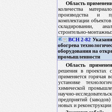
Область применени
количества материал
производства и при
комплектации объектов 
складировании, анал
строительно-монтажных
ВСН 2-82
Указани
обогрева технологиче
оборудования на отк
промышленности
Область применен
решения в проектах с
применяется горячая в
установке технолог
химической промышле
научно-исследовател
предприятий (заводов
новых и реконструкции