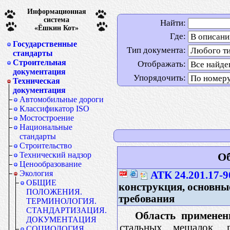
Информационная
система
Найти:
«Ёшкин Кот»
Где:
Государственные
Тип документа:
стандарты
Строительная
Отображать:
документация
Упорядочить:
Техническая
документация
Автомобильные дороги
Классификатор ISO
Мостостроение
Национальные
стандарты
Строительство
Технический надзор
Об
Ценообразование
Экология
АТК 24.201.17-9
ОБЩИЕ
конструкция, основны
ПОЛОЖЕНИЯ.
требования
ТЕРМИНОЛОГИЯ.
СТАНДАРТИЗАЦИЯ.
Область применен
ДОКУМЕНТАЦИЯ
стальных мешалок, 
СОЦИОЛОГИЯ.