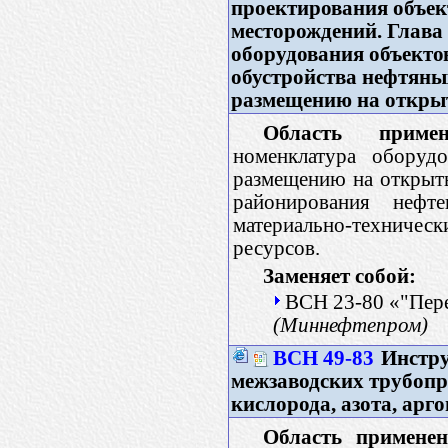
проектирования объек
месторождений. Глава 
оборудования объекто
обустройства нефтяны
размещению на откр
Область примен
номенклатура оборуд
размещению на открыты
районирования нефт
материально-техничес
ресурсов.
Заменяет собой:
ВСН 23-80 «"Пер
(Миннефтепром)
ВСН 49-83
Инстру
межзаводских трубопр
кислорода, азота, арг
Область применен