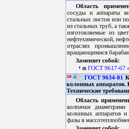
Область применен
сосуды и аппараты в
стальных листов или п
из стальных труб, а та
изготовляемые из цве
нефтехимической, нефт
отраслях промышленн
вращающимися барабана
Заменяет собой:
ГОСТ 9617-67
«
ГОСТ 9634-81
К
колонных аппаратов. 
Технические требован
Область применен
колпачки диаметрами 
колонных аппаратов и 
фазы в массотеплообме
Заменяет собой: