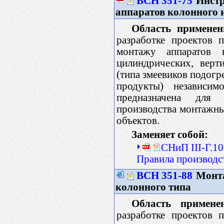
ВСН 351-75
Инстр
аппаратов колонного 
Область применен
разработке проектов 
монтажу аппаратов 
цилиндрических, верт
(типа змеевиков подогр
продукты) независим
предназначена для
производства монтажны
объектов.
Заменяет собой:
СНиП III-Г.1
Правила производс
ВСН 351-88
Монта
колонного типа
Область примене
разработке проектов 