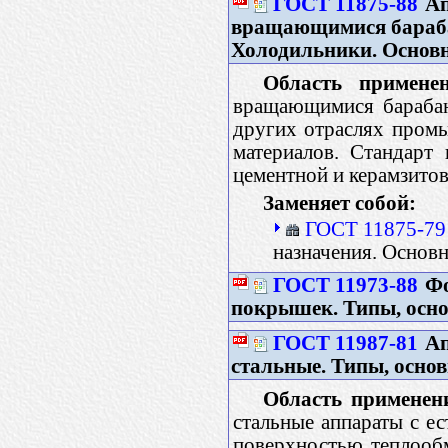
ГОСТ 11875-88
Ап
вращающимися бараба
Холодильники. Основ
Область применен
вращающимися барабан
других отраслях пром
материалов. Стандарт
цементной и керамзит
Заменяет собой:
ГОСТ 11875-79
назначения. Основ
ГОСТ 11973-88
Фо
покрышек. Типы, осн
ГОСТ 11987-81
Ап
стальные. Типы, осно
Область применен
стальные аппараты с е
поверхностью теплообм