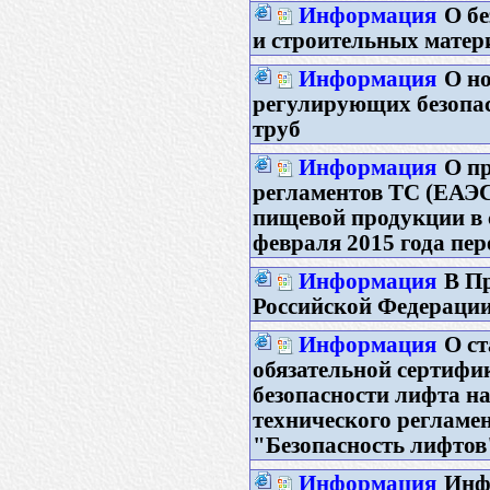
Информация
О б
и строительных матер
Информация
О н
регулирующих безопа
труб
Информация
О п
регламентов ТС (ЕАЭС)
пищевой продукции в 
февраля 2015 года пе
Информация
В П
Российской Федерации
Информация
О ст
обязательной сертифи
безопасности лифта на
технического регламе
"Безопасность лифтов"
Информация
Инф