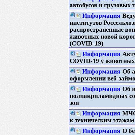
автобусов и грузовых 
Информация
Вед
институтов Россельхо
распространенные воп
животных новой коро
(COVID-19)
Информация
Акт
COVID-19 у животных
Информация
Об 
оформлении веб-займ
Информация
Об 
полиакриламидных сое
зон
Информация
МЧС
к техническим этажам
Информация
О бе