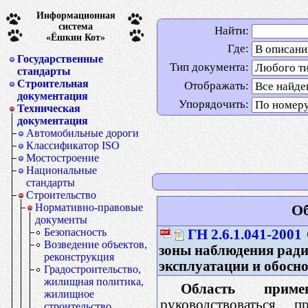
Информационная
система
Найти:
«Ёшкин Кот»
Где:
Государственные
Тип документа:
стандарты
Строительная
Отображать:
документация
Упорядочить:
Техническая
документация
Автомобильные дороги
Классификатор ISO
Мостостроение
Национальные
стандарты
Строительство
Нормативно-правовые
Об
документы
Безопасность
ГН 2.6.1.041-2001
Возведение объектов,
зоны наблюдения ради
реконструкция
эксплуатации и обосн
Градостроительство,
жилищная политика,
Область примен
жилищное
руководствоваться
строительство