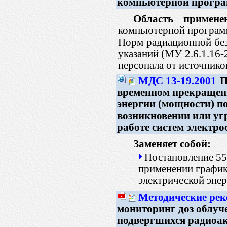
компьютерной прогр
Область примене
компьютерной програм
Норм радиационной без
указаний (МУ 2.6.1.16-
персонала от источнико
МДС 13-19.2001
П
временном прекращен
энергии (мощности) п
возникновении или уг
работе систем электр
Заменяет собой:
Постановление 55
применении график
электрической эне
Методические ре
мониторинг доз облуч
подвергшихся радиоа