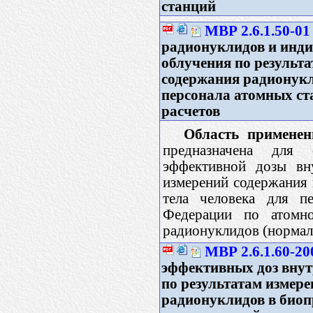
станций
МВР 2.6.1.50-01
радионуклидов и инд
облучения по результ
содержания радионукл
персонала атомных ст
расчетов
Область применен
предназначена для 
эффективной дозы вну
измерений содержания
тела человека для п
Федерации по атомно
радионуклидов (нормал
МВР 2.6.1.60-20
эффективных доз внут
по результатам измер
радионуклидов в биоп