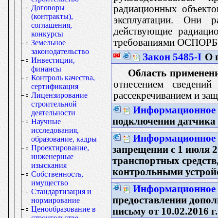
радиационных объекто
Договоры
(контракты),
эксплуатации. Они р
соглашения,
действующие радиацио
конкурсы
требованиями ОСПОРБ
Земельное
законодательство
Закон 5485-I
О г
Инвестиции,
финансы
Область применен
Контроль качества,
отнесением сведений
сертификация
рассекречиванием и защ
Лицензирование
строительной
Информационное п
деятельности
подключении датчика
Научные
исследования,
Информационное п
образование, кадры
Проектирование,
запрещении с 1 июля 2
инженерные
транспортных средст
изыскания
контрольными устрой
Собственность,
имущество
Информационное п
Стандартизация и
предоставлении допо
нормирование
Ценообразование в
письму от 10.02.2016 г
строительстве