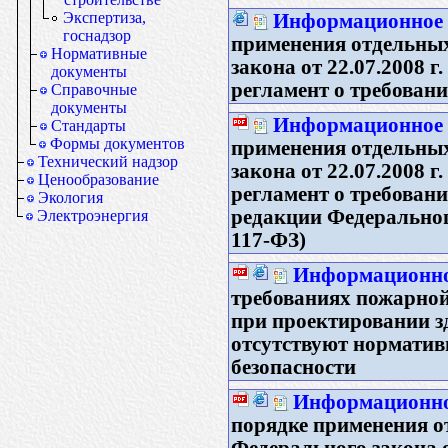
Экспертиза,
Информационное п
госнадзор
применения отдельны
Нормативные
закона от 22.07.2008 
документы
регламент о требован
Справочные
документы
Информационное п
Стандарты
Формы документов
применения отдельны
Технический надзор
закона от 22.07.2008 
Ценообразование
регламент о требовани
Экология
редакции Федерального
Электроэнергия
117-ФЗ)
Информационное
требованиях пожарной
при проектировании з
отсутствуют норматив
безопасности
Информационное
порядке применения о
Федерального закона о