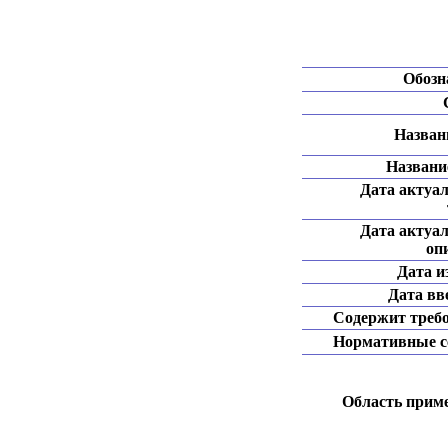
Обозн
Названи
Название
Дата актуа
Дата актуа
оп
Дата и
Дата вв
Содержит треб
Нормативные с
Область прим