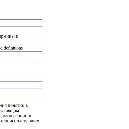
Термины и
d definitions
ния понятий в
настоящим
 документации и
и или использующих