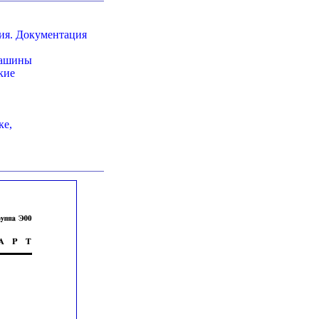
ия. Документация
машины
кие
ке,