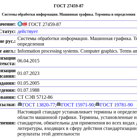
ГОСТ 27459-87
Системы обработки информации. Машинная графика. Термины и определения
ачение:
ГОСТ 27459-87
Статус:
действует
Системы обработки информации. Машинная графика. 
е рус.:
определения
 англ.:
Information processing systems. Computer graphics. Terms an
лизации
06.04.2015
текста:
лизации
01.07.2023
исания:
здания:
01.05.2005
едения:
01.07.1988
ования:
CT CЭB 5712-86
сылки:
ГОСТ 13820-77
;
ГОСТ 15971-90
;
ГОСТ 19781-90
Настоящий стандарт устанавливает термины и определе
области машинной графики. Термины, установленные 
енения:
стандартом, обязательны для применения во всех видах
литературы, входящих в сферу действия стандартизаци
результаты этой деятельности