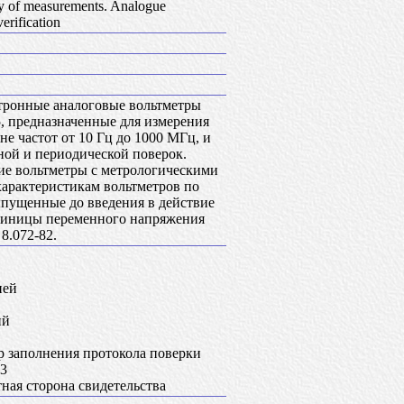
ity of measurements. Analogue
erification
ктронные аналоговые вольтметры
, предназначенные для измерения
е частот от 10 Гц до 1000 МГц, и
ной и периодической поверок.
гие вольтметры с метрологическими
арактеристикам вольтметров по
ыпущенные до введения в действие
единицы переменного напряжения
8.072-82.
ней
ий
р заполнения протокола поверки
43
ная сторона свидетельства