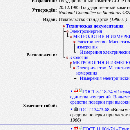
Разработан:
Государственный комитет СССР по
20.12.1985 Государственный комит
Утверждён:
National Committee on Standards 432
Издан:
Издательство стандартов
(1986 г. )
Техническая документация
Электроэнергия
МЕТРОЛОГИЯ И ИЗМЕРЕ
Электричество. Магнетиз
измерения
Измерения электрически
Расположен в:
Экология
МЕТРОЛОГИЯ И ИЗМЕРЕ
Электричество. Магнетизм
измерения
Измерения электрически
ГОСТ 8.118-74 «Госуда
единства измерений. Вольтм
средства поверки при высоки
Заменяет собой:
ГОСТ 13473-68
«Вольтме
средства поверки при частота
1986)
ГОСТ 11.004-74 «Прикл