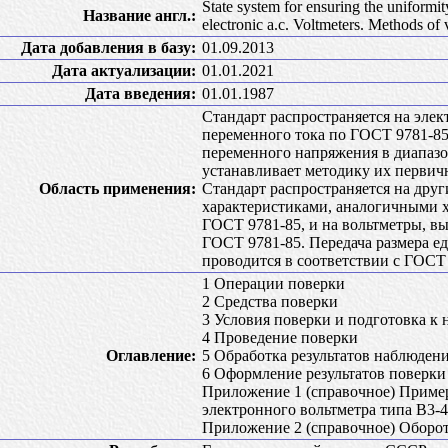
State system for ensuring the uniform
Название англ.:
electronic a.c. Voltmeters. Methods of v
Дата добавления в базу:
01.09.2013
Дата актуализации:
01.01.2021
Дата введения:
01.01.1987
Стандарт распространяется на эле
переменного тока по ГОСТ 9781-85
переменного напряжения в диапазон
устанавливает методику их первич
Область применения:
Стандарт распространяется на дру
характеристиками, аналогичными х
ГОСТ 9781-85, и на вольтметры, в
ГОСТ 9781-85. Передача размера 
проводится в соответствии с ГОСТ 
1 Операции поверки
2 Средства поверки
3 Условия поверки и подготовка к 
4 Проведение поверки
Оглавление:
5 Обработка результатов наблюден
6 Оформление результатов поверки
Приложение 1 (справочное) Приме
электронного вольтметра типа В3-
Приложение 2 (справочное) Оборот