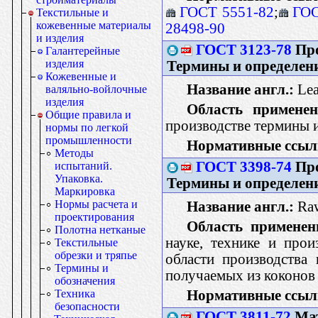
ГОСТ 5551-82
;
ГОС
Текстильные и
кожевенные материалы
28498-90
и изделия
ГОСТ 3123-78
Про
Галантерейные
изделия
Термины и определен
Кожевенные и
Название англ.:
Lea
валяльно-войлочные
изделия
Область применен
Общие правила и
производстве термины 
нормы по легкой
промышленности
Нормативные ссыл
Методы
ГОСТ 3398-74
Про
испытаний.
Упаковка.
Термины и определен
Маркировка
Нормы расчета и
Название англ.:
Raw
проектирования
Область применен
Полотна нетканые
науке, технике и про
Текстильные
обрезки и тряпье
области производства
Термины и
получаемых из коконов
обозначения
Нормативные ссыл
Техника
безопасности
ГОСТ 3811-72
Мат