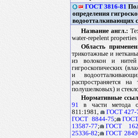
ГОСТ 3816-81
Пол
определения гигроско
водоотталкивающих с
Название англ.:
Tex
water-repelent properties
Область применен
трикотажные и нетканы
из волокон и нитей
гигроскопических (вла
и водоотталкивающ
распространяется на
полушелковых) и стекл
Нормативные ссыл
91
в части метода оп
811:1981,
ГОСТ 427-
ГОСТ 8844-75
;
ГОСТ
13587-77
;
ГОСТ 1621
25336-82
;
ГОСТ 2849