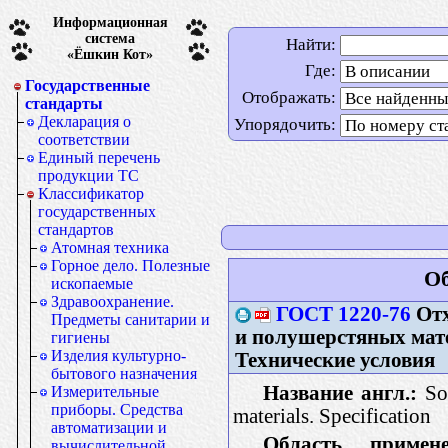
Информационная
система
Найти:
«Ёшкин Кот»
Где:
Государственные
Отображать:
стандарты
Декларация о
Упорядочить:
соответствии
Единый перечень
продукции ТС
Классификатор
государственных
стандартов
Атомная техника
Горное дело. Полезные
Об
ископаемые
Здравоохранение.
ГОСТ 1220-76
Отх
Предметы санитарии и
и полушерстяных мат
гигиены
Изделия культурно-
Технические условия
бытового назначения
Название англ.:
Sor
Измерительные
приборы. Средства
materials. Specification
автоматизации и
Область примене
вычислительной