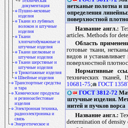
Техническая
нетканые полотна и 
документация
Пушно-меховые
определения линейных
изделия
поверхностной плотно
Ткани из лубяных
волокон и штучные
Название англ.:
Tex
изделия
articles. Methods for det
Ткани
хлопчатобумажные и
Область применен
штучные изделия
готовые ткани, неткан
Ткани шелковые и
видов и устанавливает
штучные изделия
поверхностной плотнос
Ткани шерстяные и
штучные изделия
Нормативные ссы
Трикотажные изделия
технических тканей, 
Швейные изделия
Транспортные средства
10681-75
;
ГОСТ 1358
и тара
ГОСТ 3812-72
Мат
Химические продукты
и резиноасбестовые
штучные изделия. Ме
изделия
нитей и пучков ворса
Электронная техника,
радиоэлектроника и
Название англ.:
Text
связь
determination of density 
Энергетическое и