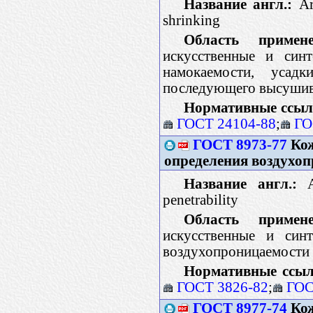
Название англ.:
Art
shrinking
Область примене
искусственные и синт
намокаемости, усад
последующего высуши
Нормативные ссыл
ГОСТ 24104-88
;
ГО
ГОСТ 8973-77
Кож
определения воздухо
Название англ.:
Ar
penetrability
Область примене
искусственные и синт
воздухопроницаемости
Нормативные ссыл
ГОСТ 3826-82
;
ГОС
ГОСТ 8977-74
Кож