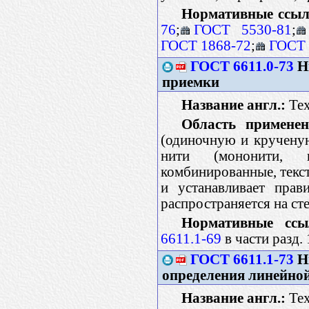
Нормативные ссыл
76
;
ГОСТ 5530-81
;
ГОСТ 1868-72
;
ГОСТ 
ГОСТ 6611.0-73
Н
приемки
Название англ.:
Tex
Область применен
(одиночную и кручену
нити (мононити, к
комбинированные, текс
и устанавливает прав
распространяется на ст
Нормативные ссы
6611.1-69
в части разд.
ГОСТ 6611.1-73
Ни
определения линейно
Название англ.:
Tex