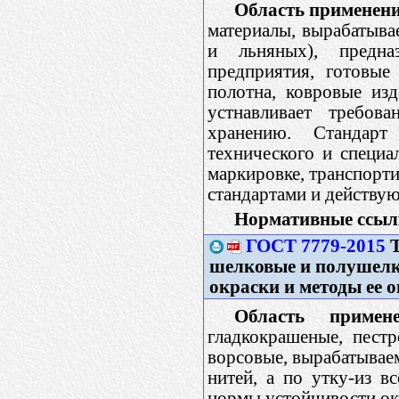
Область применени
материалы, вырабатыва
и льняных), предна
предприятия, готовые
полотна, ковровые изд
устнавливает требов
хранению. Стандарт
технического и специа
маркировке, транспор
стандартами и действу
Нормативные ссыл
ГОСТ 7779-2015
Т
шелковые и полушелк
окраски и методы ее 
Область примене
гладкокрашеные, пест
ворсовые, вырабатывае
нитей, а по утку-из в
нормы устойчивости ок