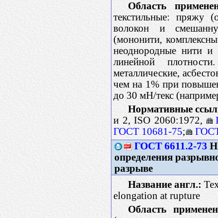
Область применен
текстильные: пряжу (
волокон и смешанну
(мононити, комплексны
неоднородные нити и 
линейной плотности
металлические, асбесто
чем на 1% при повышен
до 30 мН/текс (наприме
Нормативные ссыл
и 2, ISO 2060:1972,
ГОСТ 10681-75
;
ГОСТ
ГОСТ 6611.2-73
Н
определения разрывно
разрыве
Название англ.:
Tex
elongation at rupture
Область применен