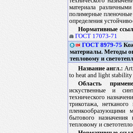
технического назначен
материала различными
полимерные пленочные 
определения устойчиво
Нормативные ссыл
ГОСТ 17073-71
ГОСТ 8979-75
Кож
материалы. Методы оп
тепловому и светотеп
Название англ.:
Art
to heat and light stability
Область примене
искуственные и син
технического назначен
трикотажа, нетканого
пленкообразующими м
бытового назначения 
тепловому и светотепл
Нормативные ссыл