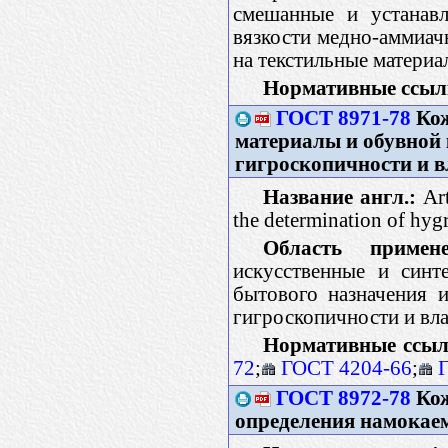
смешанные и устанавл
вязкости медно-аммиач
на текстильные материа
Нормативные ссыл
ГОСТ 8971-78
Кож
материалы и обувной
гигроскопичности и в
Название англ.:
Art
the determination of hyg
Область примене
искусственные и синт
бытового назначения 
гигроскопичности и вл
Нормативные ссыл
72
;
ГОСТ 4204-66
;
ГОСТ 8972-78
Кож
определения намокаем