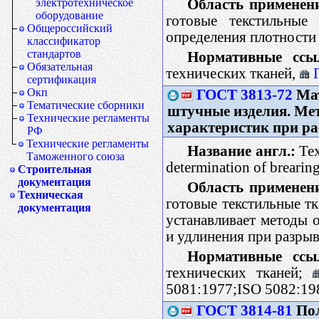
Область применен
электротехническое
оборудование
готовые текстильные
Общероссийский
определения плотности 
классификатор
стандартов
Нормативные ссы
Обязательная
технических тканей,
сертификация
Окп
ГОСТ 3813-72
Мат
Тематические сборники
штучные изделия. Ме
Технические регламенты
характеристик при р
РФ
Технические регламенты
Название англ.:
Text
Таможенного союза
determination of brearin
Строительная
документация
Область применен
Техническая
готовые текстильные тк
документация
устанавливает методы 
и удлинения при разры
Нормативные ссы
технических тканей;
5081:1977;ISO 5082:19
ГОСТ 3814-81
Пол