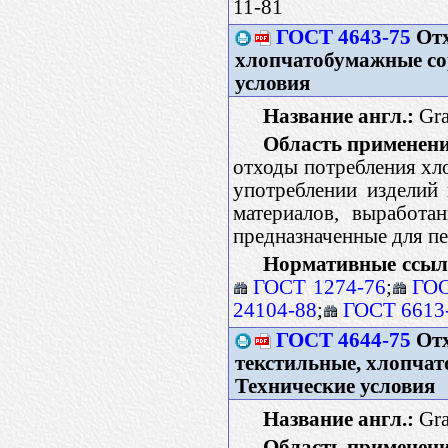
11-81
ГОСТ 4643-75
Отх
хлопчатобумажные со
условия
Название англ.:
Gra
Область применени
отходы потребления хл
употреблении изделий 
материалов, выработа
предназначенные для п
Нормативные ссыл
ГОСТ 1274-76
;
ГОС
24104-88
;
ГОСТ 6613
ГОСТ 4644-75
Отх
текстильные, хлопча
Технические условия
Название англ.:
Gra
Область применени