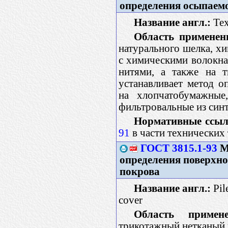
определения осыпаем
Название англ.:
Texf
Область применен
натурального шелка, х
с химическими волокна
нитями, а также на т
устанавливает метод о
на хлопчатобумажные
фильтровальные из син
Нормативные ссыл
91
в части технических
ГОСТ 3815.1-93
М
определения поверхно
покрова
Название англ.:
Pile
cover
Область примене
трикотажный нетканый 