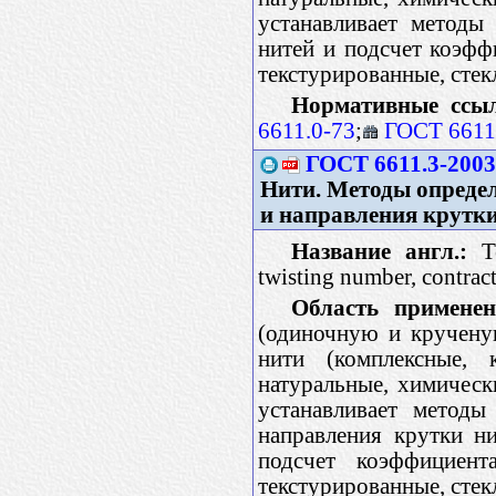
устанавливает методы
нитей и подсчет коэфф
текстурированные, стек
Нормативные ссы
6611.0-73
;
ГОСТ 6611
ГОСТ 6611.3-2003
Нити. Методы определ
и направления крутк
Название англ.:
Te
twisting number, contract
Область применен
(одиночную и кручену
нити (комплексные, 
натуральные, химичес
устанавливает методы
направления крутки н
подсчет коэффициент
текстурированные, стек