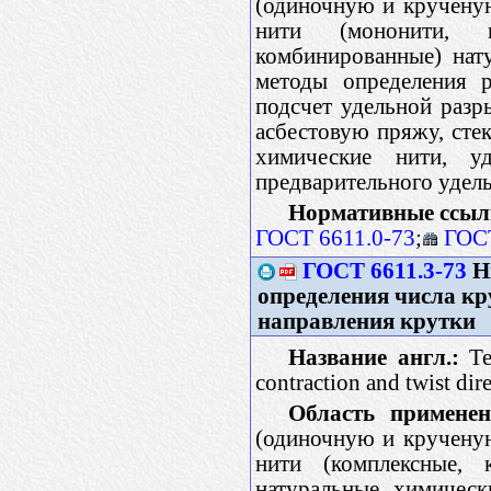
(одиночную и кручену
нити (мононити, к
комбинированные) нат
методы определения р
подсчет удельной разр
асбестовую пряжу, стек
химические нити, 
предварительного удель
Нормативные ссыл
ГОСТ 6611.0-73
;
ГОСТ
ГОСТ 6611.3-73
Н
определения числа кр
направления крутки
Название англ.:
Tex
contraction and twist dir
Область применен
(одиночную и кручену
нити (комплексные, 
натуральные, химичес