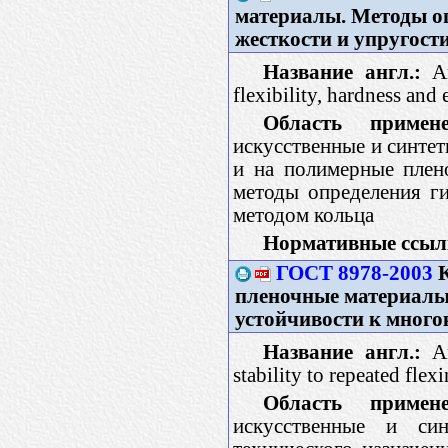
материалы. Методы оп
жесткости и упругост
Название англ.:
Ar
flexibility, hardness and e
Область примене
искусственные и синтет
и на полимерные плен
методы определения ги
методом кольца
Нормативные ссыл
ГОСТ 8978-2003
К
пленочные материалы
устойчивости к много
Название англ.:
Ar
stability to repeated flex
Область примене
искусственные и син