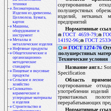
техники
сортированные отх
Лесоматериалы.
полушерстяных обрезк
Изделия из древесины.
изделий, нетканых м
Целлюлоза. Бумага,
предприятий
картон
Машины,
Нормативные ссыл
оборудование и
ГОСТ 4659-79
;
ГО
инструмент
14192-96
;
ГОСТ 2533
Металлы и
металлические изделия
ГОСТ 1274-76
Отх
Нефтяные продукты
полушерстяных матер
Общетехнические и
организационно-
Технические условия
методические
стандарты
Название англ.:
Sor
Пищевые и вкусовые
Specification
продукты
Область примене
Сельское и лесное
хозяйство
сортированные отход
Силикатно-
употреблении изделий
керамические и
трикотажных полот
углеродные материалы
перерабатывающих пре
и изделия
Строительство и
Нормативные ссыл
стройматериалы