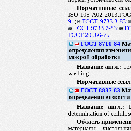
Нормативные ссы
ISO 105-A02-2013;ГОС
91
;
ГОСТ 9733.3-83
;
ГОСТ 9733.7-83
;
ГО
ГОСТ 20566-75
ГОСТ 8710-84
Мат
определения изменени
мокрой обработки
Название англ.:
Tex
washing
Нормативные ссыл
ГОСТ 8837-83
Мат
определения вязкости
Название англ.:
Li
determination of cellulos
Область применени
материалы чистольн