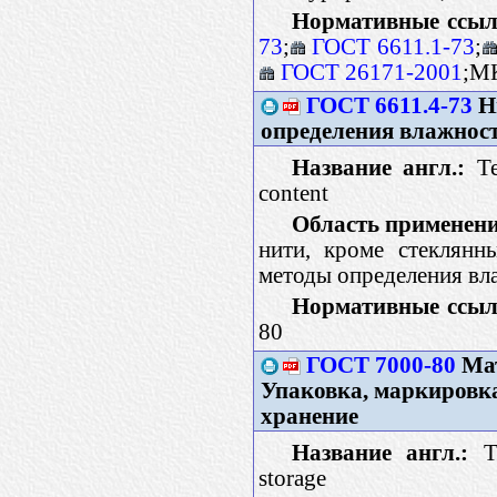
Нормативные ссыл
73
;
ГОСТ 6611.1-73
;
ГОСТ 26171-2001
;М
ГОСТ 6611.4-73
Н
определения влажнос
Название англ.:
Tex
content
Область применени
нити, кроме стеклянны
методы определения вл
Нормативные ссыл
80
ГОСТ 7000-80
Мат
Упаковка, маркировка
хранение
Название англ.:
Te
storage