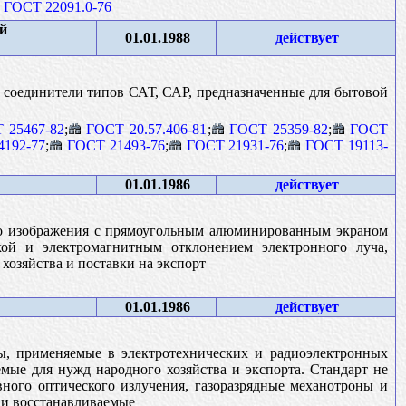
ГОСТ 22091.0-76
й
01.01.1988
действует
 соединители типов САТ, САР, предназначенные для бытовой
 25467-82
;
ГОСТ 20.57.406-81
;
ГОСТ 25359-82
;
ГОСТ
4192-77
;
ГОСТ 21493-76
;
ГОСТ 21931-76
;
ГОСТ 19113-
01.01.1986
действует
го изображения с прямоугольным алюминированным экраном
вкой и электромагнитным отклонением электронного луча,
озяйства и поставки на экспорт
01.01.1986
действует
ы, применяемые в электротехнических и радиоэлектронных
емые для нужд народного хозяйства и экспорта. Стандарт не
вного оптического излучения, газоразрядные механотроны и
 и восстанавливаемые