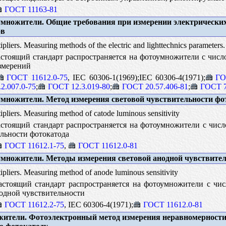
ГОСТ 11163-81
множители. Общие требования при измерении электрических
ов
pliers. Measuring methods of the electric and lighttechnics parameters.
тоящий стандарт распространяется на фотоумножители с числ
змерений
ГОСТ 11612.0-75
, IEC 60306-1(1969);IEC 60306-4(1971);
ГО
2.007.0-75
;
ГОСТ 12.3.019-80
;
ГОСТ 20.57.406-81
;
ГОСТ 7
множители. Метод измерения световой чувствительности фо
pliers. Measuring method of catode luminous sensitivity
стоящий стандарт распространяется на фотоумножители с числ
ельности фотокатода
ГОСТ 11612.1-75
,
ГОСТ 11612.0-81
множители. Методы измерения световой анодной чувствител
pliers. Measuring method of anode luminous sensitivity
стоящий стандарт распространяется на фотоумножители с чис
нодной чувствительности
ГОСТ 11612.2-75
, IEC 60306-4(1971);
ГОСТ 11612.0-81
ители. Фотоэлектронный метод измерения неравномерности