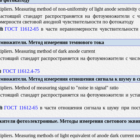
о фотокатоду
pliers. Measuring method of non-uniformity of light anode sensitivity 
стоящий стандарт распространяется на фотоумножители с ч
омерности световой анодной чувствительности по фотокатоду
ГОСТ 11612-65
в части неравномерности чувствительности
множители. Метод измерения темнового тока
pliers. Measuring method of dark anode current
стоящий стандарт распространяется на фотоумножители с числ
ГОСТ 11612.4-75
множители. Метод измерения отношения сигнала к шуму в с
pliers. Method of measuring signal to "noise in signal" ratio
стоящий стандарт распространяется на фотоумножители и уста
ГОСТ 11612-65
в части отношения сигнала к шуму при пост
ители фотоэлектронные. Методы измерения светового экви
pliers. Measuring methods of light equivalent of anode dark current no