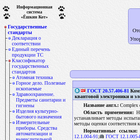
Информационная
система
«Ёшкин Кот»
Государственные
От
стандарты
Декларация о
Упо
соответствии
Единый перечень
продукции ТС
Классификатор
государственных
стандартов
Атомная техника
Горное дело. Полезные
ископаемые
ГОСТ 20.57.406-81
Комп
Здравоохранение.
квантовой электроники и э
Предметы санитарии и
Название англ.:
Complex qu
гигиены
Изделия культурно-
Область применения:
На
бытового назначения
устанавливает методы испыта
Измерительные
методы оценки соответствия 
приборы. Средства
Нормативные ссылки:
автоматизации и
12.1.004-91
;
ГОСТ 12.1.005-
вычислительной