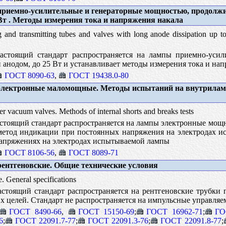
риемно-усилительные и генераторные мощностью, продолж
 Вт . Методы измерения тока и напряжения накала
 and transmitting tubes and valves with long anode dissipation up 
стоящий стандарт распространяется на лампы приемно-усили
анодом, до 25 Вт и устанавливает методы измерения тока и нап
ГОСТ 8090-63
,
ГОСТ 19438.0-80
лектронные маломощные. Методы испытаний на внутрила
vacuum valves. Methods of internal shorts and breaks tests
тоящий стандарт распространяется на лампы электронные мощно
 метод индикации при постоянных напряжения на электродах 
апряжениях на электродах испытываемой лампы
ГОСТ 8106-56
,
ГОСТ 8089-71
ентгеновские. Общие технические условия
. General specifications
стоящий стандарт распространяется на рентгеновские трубки 
целей. Стандарт не распространяется на импульсные управляем
ГОСТ 8490-66
,
ГОСТ 15150-69
;
ГОСТ 16962-71
;
ГО
6
;
ГОСТ 22091.7-77
;
ГОСТ 22091.3-76
;
ГОСТ 22091.8-77
;