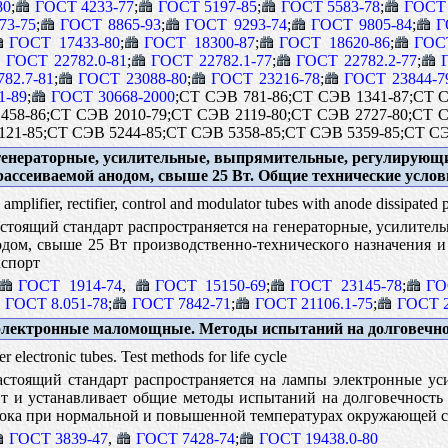
80
;
ГОСТ 4233-77
;
ГОСТ 5197-85
;
ГОСТ 5583-78
;
ГОСТ 
73-75
;
ГОСТ 8865-93
;
ГОСТ 9293-74
;
ГОСТ 9805-84
;
Г
ГОСТ 17433-80
;
ГОСТ 18300-87
;
ГОСТ 18620-86
;
ГОС
ГОСТ 22782.0-81
;
ГОСТ 22782.1-77
;
ГОСТ 22782.2-77
;
82.7-81
;
ГОСТ 23088-80
;
ГОСТ 23216-78
;
ГОСТ 23844-7
1-89
;
ГОСТ 30668-2000
;СТ СЭВ 781-86;СТ СЭВ 1341-87;СТ 
458-86;СТ СЭВ 2010-79;СТ СЭВ 2119-80;СТ СЭВ 2727-80;СТ 
21-85;СТ СЭВ 5244-85;СТ СЭВ 5358-85;СТ СЭВ 5359-85;СТ СЭВ 
нераторные, усилительные, выпрямительные, регулирующи
ассеиваемой анодом, свыше 25 Вт. Общие технические услов
, amplifier, rectifier, control and modulator tubes with anode dissipate
тоящий стандарт распространяется на генераторные, усилите
дом, свыше 25 Вт производственно-технического назначения и
кспорт
ГОСТ 1914-74
,
ГОСТ 15150-69
;
ГОСТ 23145-78
;
ГО
ГОСТ 8.051-78
;
ГОСТ 7842-71
;
ГОСТ 21106.1-75
;
ГОСТ 2
лектронные маломощные. Методы испытаний на долговечно
electronic tubes. Test methods for life cycle
стоящий стандарт распространяется на лампы электронные у
Вт и устанавливает общие методы испытаний на долговечност
ока при нормальной и повышенной температурах окружающей ср
ГОСТ 3839-47
,
ГОСТ 7428-74
;
ГОСТ 19438.0-80