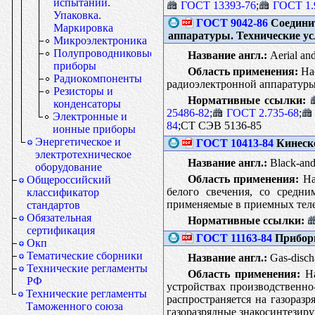
испытаний.
ГОСТ 13393-76
;
ГОСТ 1.
Упаковка.
ГОСТ 9042-86
Соединит
Маркировка
аппаратуры. Технические у
Микроэлектроника
Полупроводниковые
Название англ.:
Aerial and
приборы
Область применения:
Нас
Радиокомпоненты
радиоэлектронной аппаратуры,
Резисторы и
Нормативные ссылки:
конденсаторы
25486-82
;
ГОСТ 2.735-68
;
Электронные и
84
;CT CЭB 5136-85
ионные приборы
Энергетическое и
ГОСТ 10413-84
Кинеско
электротехническое
Название англ.:
Black-and-
оборудование
Область применения:
На
Общероссийский
белого свечения, со средни
классификатор
применяемые в приемных теле
стандартов
Обязательная
Нормативные ссылки:
сертификация
ГОСТ 11163-84
Приборы
Окп
Тематические сборники
Название англ.:
Gas-discha
Технические регламенты
Область применения:
На
РФ
устройствах производственно
Технические регламенты
распространяется на газораз
Таможенного союза
газоразрядные знакосинтезир