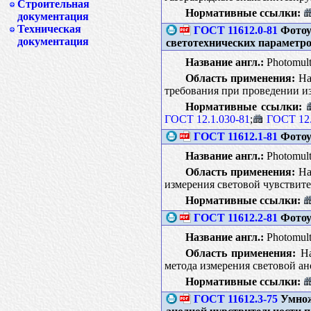
Строительная
Нормативные ссылки:
документация
Техническая
ГОСТ 11612.0-81
Фотоу
документация
светотехнических параметр
Название англ.:
Photomulti
Область применения:
Нас
требования при проведении и
Нормативные ссылки:
ГОСТ 12.1.030-81
;
ГОСТ 12.
ГОСТ 11612.1-81
Фотоу
Название англ.:
Photomulti
Область применения:
На
измерения световой чувствит
Нормативные ссылки:
ГОСТ 11612.2-81
Фотоу
Название англ.:
Photomulti
Область применения:
На
метода измерения световой а
Нормативные ссылки:
ГОСТ 11612.3-75
Умнож