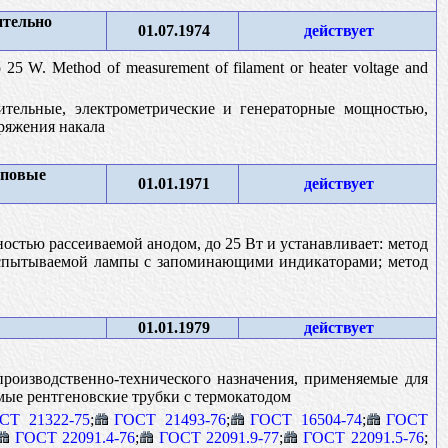
ительно
01.07.1974
действует
to 25 W. Method of measurement of filament or heater voltage and
тельные, электрометрические и генераторные мощностью,
ряжения накала
мповые
01.01.1971
действует
стью рассеиваемой анодом, до 25 Вт и устанавливает: метод
испытываемой лампы с запоминающими индикаторами; метод
01.01.1979
действует
производственно-технического назначения, применяемые для
ые рентгеновские трубки с термокатодом
СТ 21322-75
;
ГОСТ 21493-76
;
ГОСТ 16504-74
;
ГОСТ
ГОСТ 22091.4-76
;
ГОСТ 22091.9-77
;
ГОСТ 22091.5-76
;