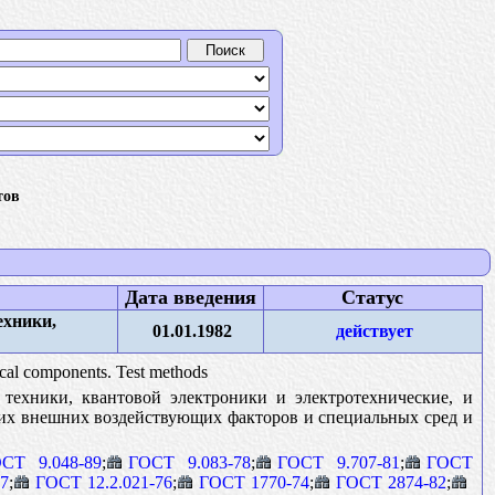
тов
Дата введения
Статус
ехники,
01.01.1982
действует
ical components. Test methods
техники, квантовой электроники и электротехнические, и
ких внешних воздействующих факторов и специальных сред и
СТ 9.048-89
;
ГОСТ 9.083-78
;
ГОСТ 9.707-81
;
ГОСТ
87
;
ГОСТ 12.2.021-76
;
ГОСТ 1770-74
;
ГОСТ 2874-82
;