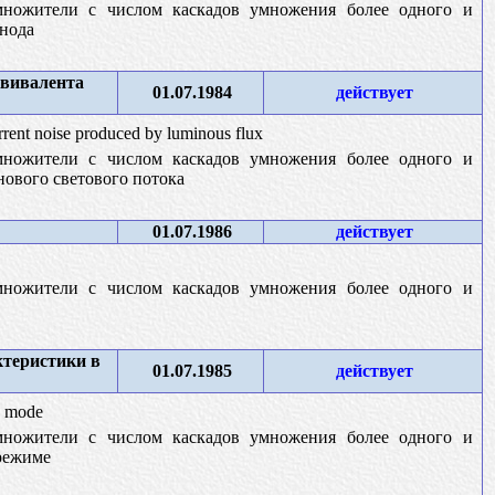
множители с числом каскадов умножения более одного и
анода
квивалента
01.07.1984
действует
rrent noise produced by luminous flux
множители с числом каскадов умножения более одного и
нового светового потока
01.07.1986
действует
множители с числом каскадов умножения более одного и
ктеристики в
01.07.1985
действует
ic mode
множители с числом каскадов умножения более одного и
 режиме