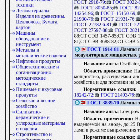
ГОСТ 2918-79
;
ГОСТ 3022-
техники
ГОСТ 8050-85
;
ГОСТ 82
Лесоматериалы.
14254-96
;
ГОСТ 15150-69
;
Изделия из древесины.
21930-76
;
ГОСТ 21931-76
;
Целлюлоза. Бумага,
ГОСТ 22782.6-81
;
ГОСТ 227
картон
ГОСТ 27597-88
;
ГОСТ 2821
Машины,
88;СТ СЭВ 1457-85;СТ СЭВ 1
оборудование и
81;СТ СЭВ 3688-82;СТ СЭВ 51
инструмент
ГОСТ 1914-81
Лампы ге
Металлы и
модуляторные мощностью, р
металлические изделия
Нефтяные продукты
Название англ.:
Oscillator
Общетехнические и
Область применения:
Нас
организационно-
мощностью, рассеиваемой ано
методические
хозяйства и для поставки на э
стандарты
Нормативные ссылки:
Пищевые и вкусовые
18242-72
;
ГОСТ 21493-76
;
продукты
Сельское и лесное
ГОСТ 3839-70
Лампы э
хозяйство
Название англ.:
Low-power 
Силикатно-
керамические и
Область применения:
На
углеродные материалы
выделяемой на аноде, до 25 
и изделия
ламп в режиме выпрямления т
Строительство и
Нормативные ссылки:
стройматериалы