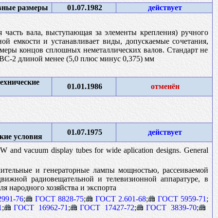
овные размеры
01.07.1982
действует
 часть вала, выступающая за элементы крепления) ручного
ой емкости и устанавливает виды, допускаемые сочетания,
меры концов сплошных неметаллических валов. Стандарт не
 ВС-2 длиной менее (5,0 плюс минус 0,375) мм
ехнические
01.01.1986
отменён
01.07.1975
действует
кие условия
 W and vacuum display tubes for wide aplication designs. General
мительные и генераторные лампы мощностью, рассеиваемой
движной радиовещательной и телевизионной аппаратуре, в
я народного хозяйства и экспорта
991-76
;
ГОСТ 8828-75
;
ГОСТ 2.601-68
;
ГОСТ 5959-71
;
1
;
ГОСТ 16962-71
;
ГОСТ 17427-72
;
ГОСТ 3839-70
;