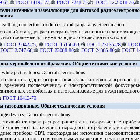
9-67
;
ГОСТ 14192-77
;
ГОСТ 7248-75
;
ГОСТ 12.2.018-76
;
ели антенные и заземляющие для бытовой радиоэлектронно
словия
 earthing connectors for domestic radioapparatus. Specification
тоящий стандарт распространяется на антенные и заземляющие
 изготовляемые для нужд народного хозяйства и экспорта
ГОСТ 9042-75
,
ГОСТ 15150-69
;
ГОСТ 23135-78
;
ГОСТ
ГОСТ 2.747-68
;
ГОСТ 23088-80
;
ГОСТ 24385-80
;
ГОСТ 1
пы черно-белого изображения. Общие технические условия
white picture tubes. General specifications
стоящий стандарт распространяется на кинескопы черно-бело
м временем послесвечения, с электростатической фокусиро
визионных устройствах и изготавливаемые для нужд народного х
ГОСТ 10413-79
 газоразрядные. Общие технические условия
rge devices. General specifications
стоящий стандарт распространяется на газоразрядные прибор
-технического назначения и народного потребления, изготовля
рядные приборы СВЧ, газоразрядные источники высокоинтенси
ующие индикаторы со встроенным управлением, ремонтируемые