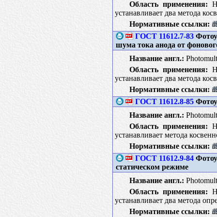
Область применения:
На
устанавливает два метода кос
Нормативные ссылки:
ГОСТ 11612.7-83
Фотоу
шума тока анода от фоновог
Название англ.:
Photomulti
Область применения:
На
устанавливает два метода кос
Нормативные ссылки:
ГОСТ 11612.8-85
Фотоу
Название англ.:
Photomulti
Область применения:
На
устанавливает метода косвенн
Нормативные ссылки:
ГОСТ 11612.9-84
Фотоу
статическом режиме
Название англ.:
Photomulti
Область применения:
На
устанавливает два метода опр
Нормативные ссылки: