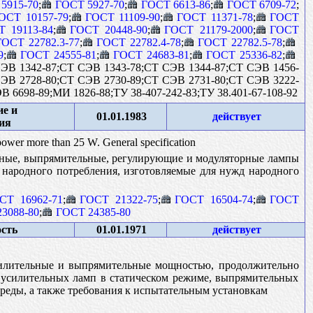
5915-70
;
ГОСТ 5927-70
;
ГОСТ 6613-86
;
ГОСТ 6709-72
;
ОСТ 10157-79
;
ГОСТ 11109-90
;
ГОСТ 11371-78
;
ГОСТ
Т 19113-84
;
ГОСТ 20448-90
;
ГОСТ 21179-2000
;
ГОСТ
ГОСТ 22782.3-77
;
ГОСТ 22782.4-78
;
ГОСТ 22782.5-78
;
9
;
ГОСТ 24555-81
;
ГОСТ 24683-81
;
ГОСТ 25336-82
;
СЭВ 1342-87;СТ СЭВ 1343-78;СТ СЭВ 1344-87;СТ СЭВ 1456-
СЭВ 2728-80;СТ СЭВ 2730-89;СТ СЭВ 2731-80;СТ СЭВ 3222-
6698-89;МИ 1826-88;ТУ 38-407-242-83;ТУ 38.401-67-108-92
е и
01.01.1983
действует
ия
d power more than 25 W. General specification
льные, выпрямительные, регулирующие и модуляторные лампы
 народного потребления, изготовляемые для нужд народного
СТ 16962-71
;
ГОСТ 21322-75
;
ГОСТ 16504-74
;
ГОСТ
3088-80
;
ГОСТ 24385-80
сть
01.01.1971
действует
силительные и выпрямительные мощностью, продолжительно
ь усилительных ламп в статическом режиме, выпрямительных
еды, а также требования к испытательным установкам