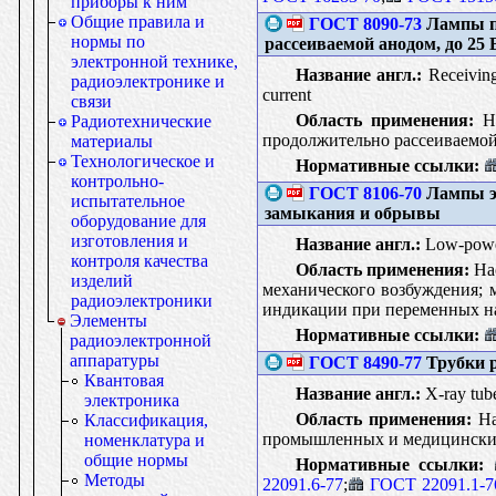
приборы к ним
Общие правила и
ГОСТ 8090-73
Лампы п
нормы по
рассеиваемой анодом, до 25
электронной технике,
Название англ.:
Receiving
радиоэлектронике и
current
связи
Область применения:
На
Радиотехнические
продолжительно рассеиваемой 
материалы
Технологическое и
Нормативные ссылки:
контрольно-
ГОСТ 8106-70
Лампы э
испытательное
замыкания и обрывы
оборудование для
изготовления и
Название англ.:
Low-power 
контроля качества
Область применения:
Нас
изделий
механического возбуждения;
радиоэлектроники
индикации при переменных н
Элементы
Нормативные ссылки:
радиоэлектронной
аппаратуры
ГОСТ 8490-77
Трубки р
Квантовая
Название англ.:
X-ray tube
электроника
Область применения:
На
Классификация,
промышленных и медицинских 
номенклатура и
общие нормы
Нормативные ссылки:
Методы
22091.6-77
;
ГОСТ 22091.1-7