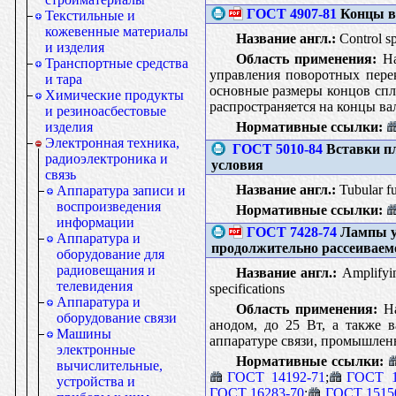
ГОСТ 4907-81
Концы ва
Текстильные и
кожевенные материалы
Название англ.:
Control sp
и изделия
Область применения:
На
Транспортные средства
управления поворотных перек
и тара
основные размеры концов спл
Химические продукты
распространяется на концы ва
и резиноасбестовые
Нормативные ссылки:
изделия
Электронная техника,
ГОСТ 5010-84
Вставки пл
радиоэлектроника и
условия
связь
Название англ.:
Tubular fus
Аппаратура записи и
воспроизведения
Нормативные ссылки:
информации
ГОСТ 7428-74
Лампы у
Аппаратура и
продолжительно рассеиваемо
оборудование для
радиовещания и
Название англ.:
Amplifying
телевидения
specifications
Аппаратура и
Область применения:
На
оборудование связи
анодом, до 25 Вт, а также 
Машины
аппаратуре связи, промышленн
электронные
Нормативные ссылки:
вычислительные,
ГОСТ 14192-71
;
ГОСТ 1
устройства и
ГОСТ 16283-70
;
ГОСТ 1515