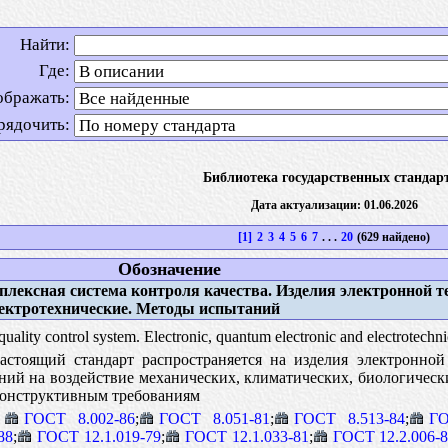
Найти:
Где:
ображать:
рядочить:
Библиотека государственных стандар
Дата актуализации: 01.06.2026
[1]
2
3
4
5
6
7
. . .
20
(629 найдено)
Обозначение
лексная система контроля качества. Изделия электронной т
лектротехнические. Методы испытаний
ality control system. Electronic, quantum electronic and electrotechn
стоящий стандарт распространяется на изделия электронной 
ний на воздействие механических, климатических, биологичес
конструктивным требованиям
ГОСТ 8.002-86
;
ГОСТ 8.051-81
;
ГОСТ 8.513-84
;
ГО
88
;
ГОСТ 12.1.019-79
;
ГОСТ 12.1.033-81
;
ГОСТ 12.2.006-