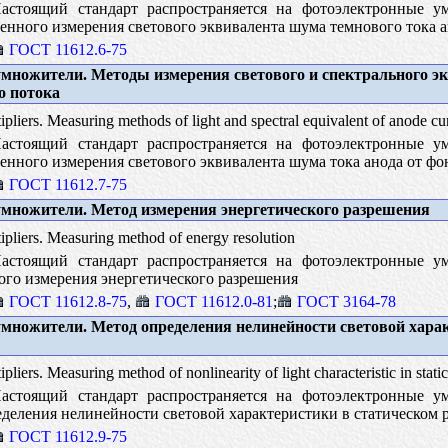
стоящий стандарт распространяется на фотоэлектронные у
венного измерения светового эквивалента шума темнового тока 
ГОСТ 11612.6-75
множители. Методы измерения светового и спектрального э
о потока
pliers. Measuring methods of light and spectral equivalent of anode cu
стоящий стандарт распространяется на фотоэлектронные у
венного измерения светового эквивалента шума тока анода от фо
ГОСТ 11612.7-75
множители. Метод измерения энергетического разрешения
pliers. Measuring method of energy resolution
стоящий стандарт распространяется на фотоэлектронные у
ого измерения энергетического разрешения
ГОСТ 11612.8-75
,
ГОСТ 11612.0-81
;
ГОСТ 3164-78
множители. Метод определения нелинейности световой хара
pliers. Measuring method of nonlinearity of light characteristic in stat
стоящий стандарт распространяется на фотоэлектронные у
еделения нелинейности световой характеристики в статическом
ГОСТ 11612.9-75