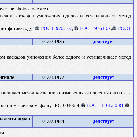
over the photocatode area
ислом каскадов умножения одного и устанавливает метод
 по фотокатоду,
ГОСТ 9762-67
;
ГОСТ 9763-67
;
ГОСТ
01.07.1985
действует
ом каскадов умножения более одного и устанавливает метод
игнале
01.01.1977
действует
навливает метод косвенного измерения отношения сигнала к
оянном световом фоне, IEC 60306-4;
ГОСТ 11612.0-81
;
валента шума
01.07.1984
действует
ise