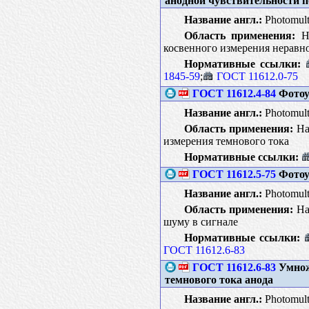
анодной чувствительности п
Название англ.:
Photomulti
Область применения:
На
косвенного измерения неравн
Нормативные ссылки:
1845-59
;
ГОСТ 11612.0-75
ГОСТ 11612.4-84
Фотоу
Название англ.:
Photomulti
Область применения:
На
измерения темнового тока
Нормативные ссылки:
ГОСТ 11612.5-75
Фотоу
Название англ.:
Photomulti
Область применения:
На
шуму в сигнале
Нормативные ссылки:
ГОСТ 11612.6-83
ГОСТ 11612.6-83
Умнож
темнового тока анода
Название англ.:
Photomulti