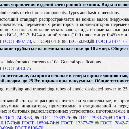
лов управления изделий электронной техники. Виды и осн
indle ends of electronic components. Types and basic dimensions
стоящий стандарт распространяется на концы валов (наружная
лючателей, переменных резисторов и конденсаторов переменн
ошных и полых металлических валов, виды и номинальные раз
лов ВС-1, ВС-3, ВС-4 длиной менее (10,0 плюс минус 0,45) мм и
ГОСТ 4907-73
, СТ СЭВ 6418-88, IEC 60390;
ГОСТ 21474-75
авкие трубчатые на номинальные токи до 10 ампер. Общие т
e links for rated currents to 10a. General specifications
ГОСТ 5010-75
силительные, выпрямительные и генераторные мощностью,
й анодом, до 25 Вт, индикаторы вакуумные. Общие техничес
, ractifying and transmitting tubes of anode dissipated power to 25
стоящий стандарт распространяется на усилительные, выпря
вакуумные индикаторы, применяемые в стационарной и пере
ых и бытовых радиоэлектронных устройствах, изготовляемые дл
ГОСТ 7428-63
,
ГОСТ 13393-76
;
ГОСТ 7933-75
;
ГОСТ 2
0.17-70
;
ГОСТ 16504-74
;
ГОСТ 13377-75
;
ГОСТ 7842-7
0-69
;
ГОСТ 8106-70