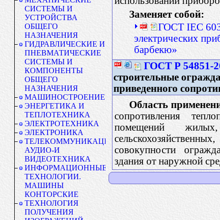
использовании приборо
СИСТЕМЫ И
Заменяет собой:
УСТРОЙСТВА
ГОСТ IEC 603
ОБЩЕГО
НАЗНАЧЕНИЯ
электрических при
ГИДРАВЛИЧЕСКИЕ И
барбекю»
ПНЕВМАТИЧЕСКИЕ
СИСТЕМЫ И
ГОСТ Р 54851-2
КОМПОНЕНТЫ
строительные огражда
ОБЩЕГО
приведенного сопроти
НАЗНАЧЕНИЯ
МАШИНОСТРОЕНИЕ
Область применени
ЭНЕРГЕТИКА И
сопротивления тепл
ТЕПЛОТЕХНИКА
ЭЛЕКТРОТЕХНИКА
помещений жилых,
ЭЛЕКТРОНИКА
сельскохозяйственны
ТЕЛЕКОММУНИКАЦИИ.
совокупности огражд
АУДИО-И
ВИДЕОТЕХНИКА
здания от наружной сре
ИНФОРМАЦИОННЫЕ
ТЕХНОЛОГИИ.
МАШИНЫ
КОНТОРСКИЕ
ТЕХНОЛОГИЯ
ПОЛУЧЕНИЯ