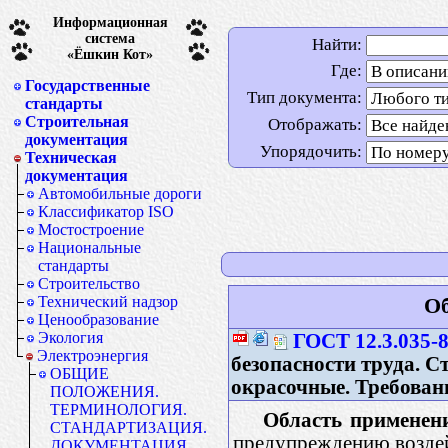
Информационная
система
Найти:
«Ёшкин Кот»
Где:
Государственные
Тип документа:
стандарты
Строительная
Отображать:
документация
Упорядочить:
Техническая
документация
Автомобильные дороги
Классификатор ISO
Мостостроение
Национальные
стандарты
Строительство
Технический надзор
Об
Ценообразование
Экология
ГОСТ 12.3.035-
Электроэнергия
безопасности труда. С
ОБЩИЕ
окрасочные. Требован
ПОЛОЖЕНИЯ.
ТЕРМИНОЛОГИЯ.
Область применен
СТАНДАРТИЗАЦИЯ.
предупреждению воздей
ДОКУМЕНТАЦИЯ