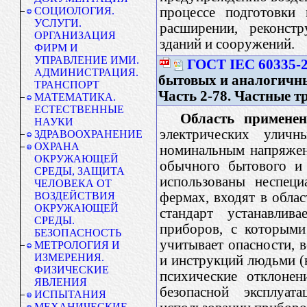
процессе подготовки 
СОЦИОЛОГИЯ.
УСЛУГИ.
расширении, реконст
ОРГАНИЗАЦИЯ
зданий и сооружений.
ФИРМ И
УПРАВЛЕНИЕ ИМИ.
ГОСТ IEC 60335-2
АДМИНИСТРАЦИЯ.
бытовых и аналогичны
ТРАНСПОРТ
Часть 2-78. Частные 
МАТЕМАТИКА.
ЕСТЕСТВЕННЫЕ
Область применен
НАУКИ
электрических улич
ЗДРАВООХРАНЕНИЕ
ОХРАНА
номинальным напряжен
ОКРУЖАЮЩЕЙ
обычного бытового и 
СРЕДЫ, ЗАЩИТА
использованы неспеци
ЧЕЛОВЕКА ОТ
фермах, входят в облас
ВОЗДЕЙСТВИЯ
ОКРУЖАЮЩЕЙ
стандарт устанавлив
СРЕДЫ.
приборов, с которыми
БЕЗОПАСНОСТЬ
учитывает опасности, 
МЕТРОЛОГИЯ И
ИЗМЕРЕНИЯ.
и инструкций людьми (в
ФИЗИЧЕСКИЕ
психические отклонен
ЯВЛЕНИЯ
безопасной эксплуа
ИСПЫТАНИЯ
МЕХАНИЧЕСКИЕ