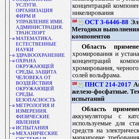
концентраций компонен
УСЛУГИ.
ОРГАНИЗАЦИЯ
никелирования
ФИРМ И
ОСТ 3-6446-88
Эл
УПРАВЛЕНИЕ ИМИ.
АДМИНИСТРАЦИЯ.
Методики выполнения
ТРАНСПОРТ
компонентов
МАТЕМАТИКА.
ЕСТЕСТВЕННЫЕ
Область примене
НАУКИ
хромирования и устан
ЗДРАВООХРАНЕНИЕ
концентраций компо
ОХРАНА
ОКРУЖАЮЩЕЙ
хромирования, черного
СРЕДЫ, ЗАЩИТА
солей вольфрама.
ЧЕЛОВЕКА ОТ
ВОЗДЕЙСТВИЯ
ПНСТ 214-2017
А
ОКРУЖАЮЩЕЙ
железо-фосфатные. Те
СРЕДЫ.
испытаний
БЕЗОПАСНОСТЬ
МЕТРОЛОГИЯ И
Область примене
ИЗМЕРЕНИЯ.
аккумуляторы с кат
ФИЗИЧЕСКИЕ
ЯВЛЕНИЯ
используемые для ста
ИСПЫТАНИЯ
средств на электричес
МЕХАНИЧЕСКИЕ
маркировке, требования
СИСТЕМЫ И