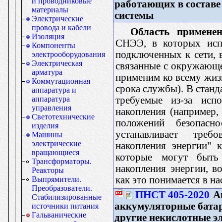
и проводниковые
работающих в составе
материалы
системы
Электрические
провода и кабели
Область применен
Изоляция
СНЭЭ, в которых испо
Компоненты
подключенных к сети, 
электрооборудования
Электрическая
связанные с окружающе
арматура
применим ко всему жиз
Коммутационная
срока службы). В стан
аппаратура и
требуемые из-за исп
аппаратура
управления
накопления (например,
Светотехнические
положений безопасн
изделия
устанавливает треб
Машины
электрические
накопления энергии" 
вращающиеся
которые могут быть 
Трансформаторы.
накопления энергии, 
Реакторы
как это понимается в н
Выпрямители.
Преобразователи.
ПНСТ 405-2020
А
Стабилизированные
аккумуляторные бата
источники питания
Гальванические
другие некислотные э