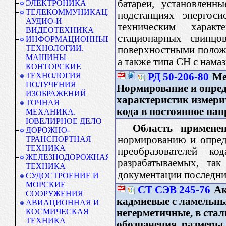
батареи, установленн
ЭЛЕКТРОНИКА
ТЕЛЕКОММУНИКАЦИИ.
подстанциях энергоси
АУДИО-И
техническим характ
ВИДЕОТЕХНИКА
стационарных свинцо
ИНФОРМАЦИОННЫЕ
ТЕХНОЛОГИИ.
поверхностными полож
МАШИНЫ
а также типа СН с нам
КОНТОРСКИЕ
РД 50-206-80
Ме
ТЕХНОЛОГИЯ
ПОЛУЧЕНИЯ
Нормирование и опред
ИЗОБРАЖЕНИЙ
характеристик измери
ТОЧНАЯ
кода в постоянное нап
МЕХАНИКА.
ЮВЕЛИРНОЕ ДЕЛО
Область применен
ДОРОЖНО-
нормированию и опред
ТРАНСПОРТНАЯ
ТЕХНИКА
преобразователей 
ЖЕЛЕЗНОДОРОЖНАЯ
разрабатываемых, та
ТЕХНИКА
документации последни
СУДОСТРОЕНИЕ И
МОРСКИЕ
СТ СЭВ 245-76
Ак
СООРУЖЕНИЯ
кадмиевые с ламельны
АВИАЦИОННАЯ И
негерметичные, в стал
КОСМИЧЕСКАЯ
ТЕХНИКА
обозначения, размеры