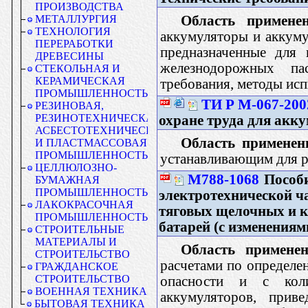
ПРОИЗВОДСТВА
Область применен
МЕТАЛЛУРГИЯ
ТЕХНОЛОГИЯ
аккумуляторы и аккуму
ПЕРЕРАБОТКИ
предназначенные для 
ДРЕВЕСИНЫ
железнодорожных па
СТЕКОЛЬНАЯ И
КЕРАМИЧЕСКАЯ
требования, методы исп
ПРОМЫШЛЕННОСТЬ
ТИ Р М-067-200
РЕЗИНОВАЯ,
РЕЗИНОТЕХНИЧЕСКАЯ,
охране труда для акк
АСБЕСТОТЕХНИЧЕСКАЯ
Область применен
И ПЛАСТМАССОВАЯ
ПРОМЫШЛЕННОСТЬ
устанавливающим для р
ЦЕЛЛЮЛОЗНО-
М788-1068
Пособи
БУМАЖНАЯ
ПРОМЫШЛЕННОСТЬ
электротехнической ч
ЛАКОКРАСОЧНАЯ
тяговых щелочных и 
ПРОМЫШЛЕННОСТЬ
батарей (с изменениями
СТРОИТЕЛЬНЫЕ
МАТЕРИАЛЫ И
Область применен
СТРОИТЕЛЬСТВО
расчетами по определе
ГРАЖДАНСКОЕ
СТРОИТЕЛЬСТВО
опасности и с кол
ВОЕННАЯ ТЕХНИКА
аккумуляторов, прив
БЫТОВАЯ ТЕХНИКА