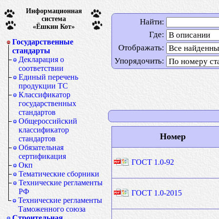
Информационная
система
Найти:
«Ёшкин Кот»
Где:
Государственные
Отображать:
стандарты
Декларация о
Упорядочить:
соответствии
Единый перечень
продукции ТС
Классификатор
государственных
стандартов
Общероссийский
классификатор
Номер
стандартов
Обязательная
сертификация
ГОСТ 1.0-92
Окп
Тематические сборники
Технические регламенты
РФ
ГОСТ 1.0-2015
Технические регламенты
Таможенного союза
Строительная