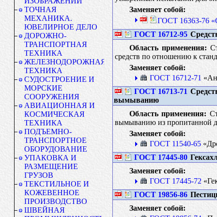
ИЗОБРАЖЕНИЙ
Заменяет собой:
ТОЧНАЯ
МЕХАНИКА.
ГОСТ 16363-76 «
ЮВЕЛИРНОЕ ДЕЛО
ГОСТ 16712-95
Средств
ДОРОЖНО-
ТРАНСПОРТНАЯ
Область применения:
Ст
ТЕХНИКА
средств по отношению к стан
ЖЕЛЕЗНОДОРОЖНАЯ
Заменяет собой:
ТЕХНИКА
ГОСТ 16712-71
«Ант
СУДОСТРОЕНИЕ И
МОРСКИЕ
ГОСТ 16713-71
Средств
СООРУЖЕНИЯ
вымыванию
АВИАЦИОННАЯ И
Область применения:
Ст
КОСМИЧЕСКАЯ
вымыванию из пропитанной др
ТЕХНИКА
ПОДЪЕМНО-
Заменяет собой:
ТРАНСПОРТНОЕ
ГОСТ 11540-65
«Дре
ОБОРУДОВАНИЕ
ГОСТ 17445-80
Гексахл
УПАКОВКА И
РАЗМЕЩЕНИЕ
Заменяет собой:
ГРУЗОВ
ГОСТ 17445-72
«Гек
ТЕКСТИЛЬНОЕ И
КОЖЕВЕННОЕ
ГОСТ 19856-86
Пестиц
ПРОИЗВОДСТВО
Заменяет собой:
ШВЕЙНАЯ