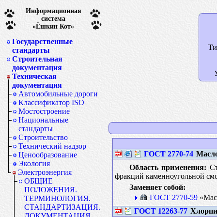
Информационная
система
«Ёшкин Кот»
Государственные
Ти
стандарты
Строительная
документация
Техническая
документация
Автомобильные дороги
Классификатор ISO
Мостостроение
Национальные
стандарты
Строительство
Технический надзор
ГОСТ 2770-74
Масло
Ценообразование
Экология
Область применения:
Ст
Электроэнергия
фракций каменноугольной см
ОБЩИЕ
Заменяет собой:
ПОЛОЖЕНИЯ.
ГОСТ 2770-59
«Масл
ТЕРМИНОЛОГИЯ.
СТАНДАРТИЗАЦИЯ.
ГОСТ 12263-77
Хлорпик
ДОКУМЕНТАЦИЯ