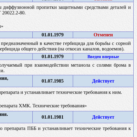
бы диффузионной пропитки защитными средствами деталей и
 20022.2-80.
и»
01.01.1979
Отменен
 предназначенный в качестве гербицида для борьбы с сорной
гербицида общего действия (на откосах каналов, водоемов).
01.01.1979
Введен впервые
олучаемый при взаимодействии метанола с солями брома в
и.
ния,
01.07.1985
Действует
репарата и устанавливает технические требования к ним.
репарата ХМК. Технические требования»
ния.
01.01.1981
Действует
о препарата ПББ и устанавливает технические требования к