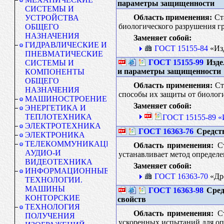
параметры защищенности
СИСТЕМЫ И
Область применения:
Ста
УСТРОЙСТВА
биологического разрушения г
ОБЩЕГО
НАЗНАЧЕНИЯ
Заменяет собой:
ГИДРАВЛИЧЕСКИЕ И
ГОСТ 15155-84
«Изд
ПНЕВМАТИЧЕСКИЕ
ГОСТ 15155-99
Изде
СИСТЕМЫ И
и параметры защищенности
КОМПОНЕНТЫ
ОБЩЕГО
Область применения:
Ста
НАЗНАЧЕНИЯ
способы их защиты от биолог
МАШИНОСТРОЕНИЕ
Заменяет собой:
ЭНЕРГЕТИКА И
ТЕПЛОТЕХНИКА
ГОСТ 15155-89 «
ЭЛЕКТРОТЕХНИКА
ГОСТ 16363-76
Средств
ЭЛЕКТРОНИКА
ТЕЛЕКОММУНИКАЦИИ.
Область применения:
Ст
АУДИО-И
устанавливает метод определе
ВИДЕОТЕХНИКА
Заменяет собой:
ИНФОРМАЦИОННЫЕ
ГОСТ 16363-70
«Дре
ТЕХНОЛОГИИ.
МАШИНЫ
ГОСТ 16363-98
Сред
КОНТОРСКИЕ
свойств
ТЕХНОЛОГИЯ
Область применения:
Ст
ПОЛУЧЕНИЯ
ускоренных испытаний для оп