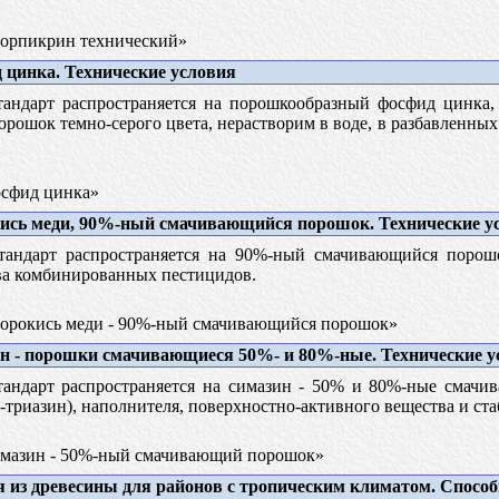
орпикрин технический»
цинка. Технические условия
андарт распространяется на порошкообразный фосфид цинка,
орошок темно-серого цвета, нерастворим в воде, в разбавленны
сфид цинка»
сь меди, 90%-ный смачивающийся порошок. Технические у
андарт распространяется на 90%-ный смачивающийся порош
ва комбинированных пестицидов.
рокись меди - 90%-ный смачивающийся порошок»
 - порошки смачивающиеся 50%- и 80%-ные. Технические у
андарт распространяется на симазин - 50% и 80%-ные смачив
5-триазин), наполнителя, поверхностно-активного вещества и ста
мазин - 50%-ный смачивающий порошок»
 из древесины для районов с тропическим климатом. Спосо