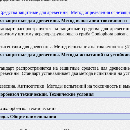
Средства защитные для древесины. Метод определения огнезащ
а защитные для древесины. Метод испытания токсичности
андарт распространяется на защитные средства для древесин
дартному штамму дереворазрушающего гриба Coniophora puteana.
исептики для древесины. Метод испытания на токсичность»
(И
а защитные для древесины. Методы испытаний на устойчив
андарт распространяется на защитные средства для древесин
евесины. Стандарт устанавливает два метода испытаний на ус
весина. Антисептики. Методы испытаний на токсичность и в
орбензол технический. Технические условия
сахлорбензол технический»
иды. Общие наименования