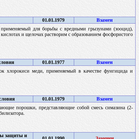
01.01.1979
Взамен
 применяемый для борьбы с вредными грызунами (зооцид),
х кислотах и щелочах растворим с образованием фосфористого
словия
01.01.1977
Взамен
ок хлорокиси меди, применяемый в качестве фунгицида и
словия
01.01.1979
Взамен
ающие порошки, представляющие собой смесь симазина (2-
билизатора.
бы защиты и
01.01.1990
Заменен