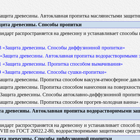
ащита древесины. Автоклавная пропитка маслянистыми защит
ита древесины. Способы пропитки
ндарт распространяется на древесину и устанавливает способы
3 «Защита древесины. Способы диффузионной пропитки»
 «Защита древесины. Автоклавная пропитка водорастворимыми 
1 «Защита древесины. Пропитка способом вымачивания»
9 «Защита древесины. Способы сушки-пропитки»
ащита древесины. Пропитка способом вакуум-атмосферное дав
ащита древесины. Пропитка способом нанесения на поверхност
Защита древесины. Способы автоклавно-диффузионной пропит
ащита древесины. Пропитка способом прогрев-холодная ванна»
а древесины. Автоклавная пропитка водорастворимыми з
ндарт распространяется на древесину и устанавливает способ 
XVIII по ГОСТ 20022.2-80, водорастворимыми защитными средст
та древесины. Способы диффузионной пропитки