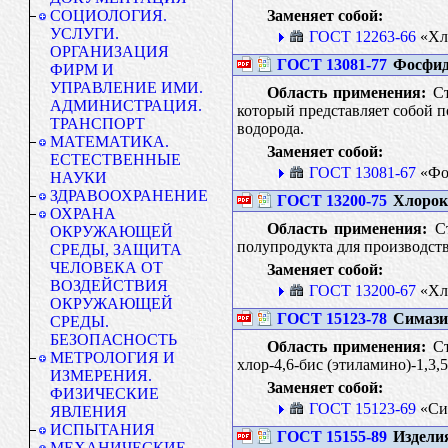
Заменяет собой:
СОЦИОЛОГИЯ.
УСЛУГИ.
ГОСТ 12263-66
«Хл
ОРГАНИЗАЦИЯ
ГОСТ 13081-77
Фосфид 
ФИРМ И
УПРАВЛЕНИЕ ИМИ.
Область применения:
Ст
АДМИНИСТРАЦИЯ.
который представляет собой п
ТРАНСПОРТ
водорода.
МАТЕМАТИКА.
Заменяет собой:
ЕСТЕСТВЕННЫЕ
ГОСТ 13081-67
«Фо
НАУКИ
ЗДРАВООХРАНЕНИЕ
ГОСТ 13200-75
Хлороки
ОХРАНА
Область применения:
Ст
ОКРУЖАЮЩЕЙ
полупродукта для производст
СРЕДЫ, ЗАЩИТА
ЧЕЛОВЕКА ОТ
Заменяет собой:
ВОЗДЕЙСТВИЯ
ГОСТ 13200-67
«Хло
ОКРУЖАЮЩЕЙ
ГОСТ 15123-78
Симазин
СРЕДЫ.
БЕЗОПАСНОСТЬ
Область применения:
Ст
МЕТРОЛОГИЯ И
хлор-4,6-бис (этиламино)-1,3,
ИЗМЕРЕНИЯ.
Заменяет собой:
ФИЗИЧЕСКИЕ
ГОСТ 15123-69
«Си
ЯВЛЕНИЯ
ИСПЫТАНИЯ
ГОСТ 15155-89
Изделия
МЕХАНИЧЕСКИЕ