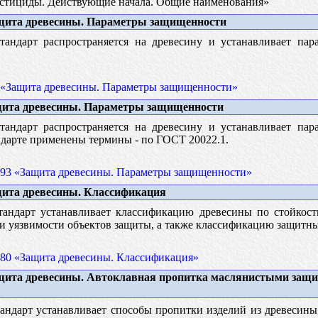
тициды. Действующие начала. Общие наименования»
ита древесины. Параметры защищенности
андарт распространяется на древесину и устанавливает пар
 «Защита древесины. Параметры защищенности»
ита древесины. Параметры защищенности
андарт распространяется на древесину и устанавливает пар
ндарте применены термины - по ГОСТ 20022.1.
93 «Защита древесины. Параметры защищенности»
ита древесины. Классификация
андарт устанавливает классификацию древесины по стойкос
и уязвимости объектов защиты, а также классификацию защитны
80 «Защита древесины. Классификация»
ита древесины. Автоклавная пропитка маслянистыми защ
ндарт устанавливает способы пропитки изделий из древесины,