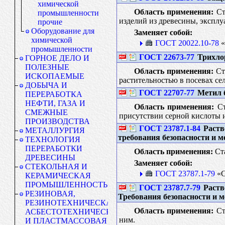
химической
Область применения:
Ст
промышленности
изделий из древесины, эксплуа
прочие
Оборудование для
Заменяет собой:
химической
ГОСТ 20022.10-78
«
промышленности
ГОСТ 22673-77
Трихлор
ГОРНОЕ ДЕЛО И
ПОЛЕЗНЫЕ
Область применения:
Ста
ИСКОПАЕМЫЕ
растительностью в посевах сел
ДОБЫЧА И
ГОСТ 22707-77
Метил б
ПЕРЕРАБОТКА
НЕФТИ, ГАЗА И
Область применения:
Ст
СМЕЖНЫЕ
присутствии серной кислоты 
ПРОИЗВОДСТВА
ГОСТ 23787.1-84
Раств
МЕТАЛЛУРГИЯ
требования безопасности и м
ТЕХНОЛОГИЯ
ПЕРЕРАБОТКИ
Область применения:
Ста
ДРЕВЕСИНЫ
Заменяет собой:
СТЕКОЛЬНАЯ И
ГОСТ 23787.1-79
«С
КЕРАМИЧЕСКАЯ
ПРОМЫШЛЕННОСТЬ
ГОСТ 23787.7-79
Раств
РЕЗИНОВАЯ,
Требования безопасности и 
РЕЗИНОТЕХНИЧЕСКАЯ,
Область применения:
Ст
АСБЕСТОТЕХНИЧЕСКАЯ
ним.
И ПЛАСТМАССОВАЯ