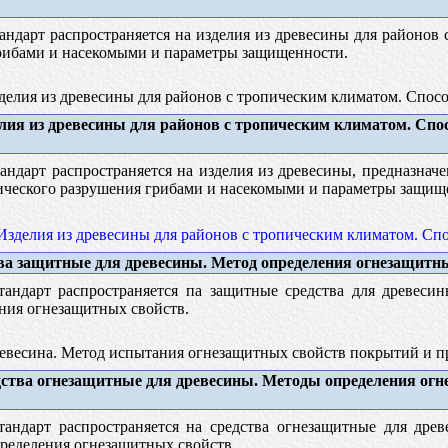
ндарт распространяется на изделия из древесины для районов
рибами и насекомыми и параметры защищенности.
елия из древесины для районов с тропическим климатом. Спо
лия из древесины для районов с тропическим климатом. Сп
ндарт распространяется на изделия из древесины, предназнач
ического разрушения грибами и насекомыми и параметры защищ
Изделия из древесины для районов с тропическим климатом. С
а защитные для древесины. Метод определения огнезащитн
андарт распространяется па защитные средства для древесин
ния огнезащитных свойств.
весина. Метод испытания огнезащитных свойств покрытий и п
ства огнезащитные для древесины. Методы определения ог
андарт распространяется на средства огнезащитные для дре
ределения огнезащитных свойств.