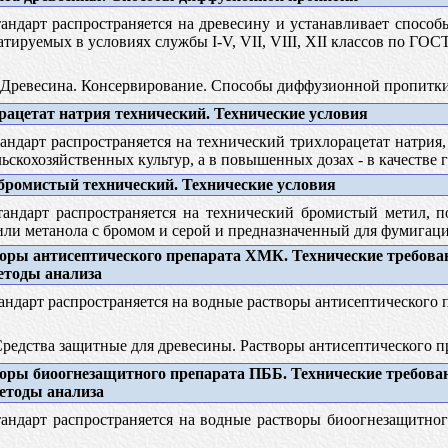
андарт распространяется на древесину и устанавливает спосо
тируемых в условиях службы I-V, VII, VIII, XII классов по ГОСТ
Древесина. Консервирование. Способы диффузионной пропитк
ацетат натрия технический. Технические условия
ндарт распространяется на технический трихлорацетат натрия,
ьскохозяйственных культур, а в повышенных дозах - в качестве 
ромистый технический. Технические условия
андарт распространяется на технический бромистый метил, п
или метанола с бромом и серой и предназначенный для фумигаци
оры антисептического препарата ХМК. Технические требова
етоды анализа
ндарт распространяется на водные растворы антисептического п
редства защитные для древесины. Растворы антисептического п
оры биоогнезащитного препарата ПББ. Технические требова
методы анализа
андарт распространяется на водные растворы биоогнезащитног