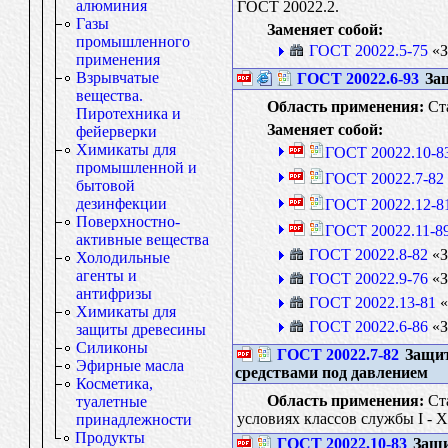
алюминия
ГОСТ 20022.2.
Газы
Заменяет собой:
промышленного
ГОСТ 20022.5-75
«З
применения
Взрывчатые
ГОСТ 20022.6-93
Защ
вещества.
Область применения:
Ста
Пиротехника и
Заменяет собой:
фейерверки
Химикаты для
ГОСТ 20022.10-8
промышленной и
ГОСТ 20022.7-82
бытовой
дезинфекции
ГОСТ 20022.12-8
Поверхностно-
ГОСТ 20022.11-8
активные вещества
ГОСТ 20022.8-82
«З
Холодильные
агенты и
ГОСТ 20022.9-76
«З
антифризы
ГОСТ 20022.13-81
«
Химикаты для
ГОСТ 20022.6-86
«З
защиты древесины
Силиконы
ГОСТ 20022.7-82
Защит
Эфирные масла
средствами под давлением
Косметика,
Область применения:
Ста
туалетные
условиях классов службы I - 
принадлежности
Продукты
ГОСТ 20022.10-83
Защи