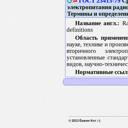
ГОСТ 23413-79
Ср
электропитания ради
Термины и определен
Название англ.:
Rad
definitions
Область применен
науке, технике и произ
вторичного электро
установленные стандар
видов, научно-техничес
Нормативные ссыл
© 2013 Ёшкин Кот :-)