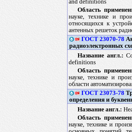
and definitions
Область применен
науке, технике и про
относящихся к устрой
антенных решеток ради
ГОСТ 23070-78
Ан
радиоэлектронных сх
Название англ.:
Com
definitions
Область применен
науке, технике и про
области автоматизиров
ГОСТ 23073-78
Тр
определения и буквен
Название англ.:
Hea
Область применен
науке, технике и прои
основных понятий те