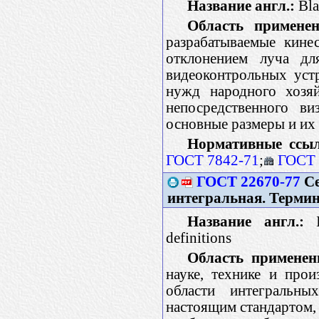
Название англ.:
Bla
Область применен
разрабатываемые кине
отклонением луча дл
видеоконтрольных устр
нужд народного хозяй
непосредственного ви
основные размеры и их
Нормативные ссы
ГОСТ 7842-71
;
ГОСТ 
ГОСТ 22670-77
Се
интегральная. Терми
Название англ.:
In
definitions
Область применен
науке, технике и про
области интегральны
настоящим стандартом, 