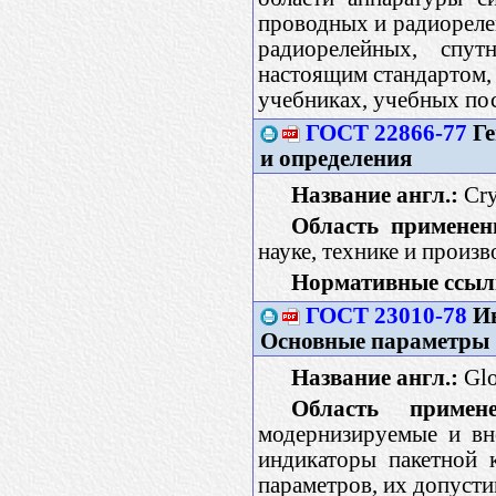
проводных и радиореле
радиорелейных, спут
настоящим стандартом, 
учебниках, учебных пос
ГОСТ 22866-77
Ге
и определения
Название англ.:
Crys
Область применен
науке, технике и произ
Нормативные ссыл
ГОСТ 23010-78
Ин
Основные параметры
Название англ.:
Glo
Область примене
модернизируемые и вн
индикаторы пакетной 
параметров, их допуст