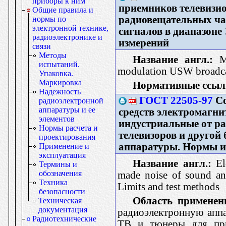
приборы к ним
приемников телевизи
Общие правила и
радиовещательных ча
нормы по
электронной технике,
сигналов в диапазоне
радиоэлектронике и
измерений
связи
Методы
Название англ.:
Ma
испытаний.
modulation USW broadcas
Упаковка.
Маркировка
Нормативные ссыл
Надежность
ГОСТ 22505-97
Со
радиоэлектронной
аппаратуры и ее
средств электромагни
элементов
индустриальные от р
Нормы расчета и
телевизоров и другой
проектирования
аппаратуры. Нормы и
Применение и
эксплуатация
Название англ.:
Ele
Термины и
обозначения
made noise of sound and
Техника
Limits and test methods
безопасности
Область применен
Техническая
документация
радиоэлектронную аппа
Радиотехнические
ТВ и тюнеры для прие