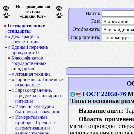
Информационная
система
Найти:
«Ёшкин Кот»
Где:
Государственные
Отображать:
стандарты
Декларация о
Упорядочить:
соответствии
Единый перечень
продукции ТС
Классификатор
государственных
стандартов
Атомная техника
Горное дело. Полезные
Об
ископаемые
Здравоохранение.
ГОСТ 22050-76
Ма
Предметы санитарии и
Типы и основные раз
гигиены
Изделия культурно-
Название англ.:
Tap
бытового назначения
Измерительные
Область применен
приборы. Средства
магнитопроводы стерж
автоматизации и
использования в одноф
вычислительной