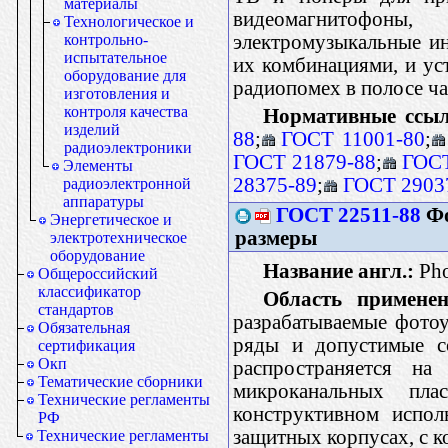
материалы
видеомагнитофоны
Технологическое и
электромузыкальные ин
контрольно-
испытательное
их комбинациями, и ус
оборудование для
радиопомех в полосе ч
изготовления и
контроля качества
Нормативные ссыл
изделий
88
;
ГОСТ 11001-80
;
радиоэлектроники
ГОСТ 21879-88
;
ГОСТ
Элементы
28375-89
;
ГОСТ 2903
радиоэлектронной
аппаратуры
ГОСТ 22511-88
Фо
Энергетическое и
размеры
электротехническое
оборудование
Название англ.:
Pho
Общероссийский
классификатор
Область применен
стандартов
разрабатываемые фото
Обязательная
ряды и допустимые со
сертификация
Окп
распространяется н
Тематические сборники
микроканальных пл
Технические регламенты
конструктивном испол
РФ
защитных корпусах, с 
Технические регламенты