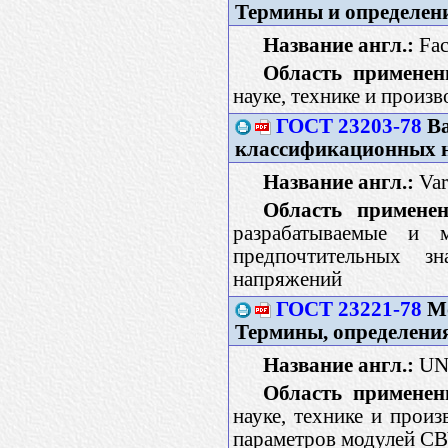
Термины и определен
Название англ.:
Fac
Область применен
науке, технике и произ
ГОСТ 23203-78
Ва
классификационных 
Название англ.:
Vari
Область применен
разрабатываемые и 
предпочтительных з
напряжений
ГОСТ 23221-78
Мо
Термины, определения
Название англ.:
UNF
Область применен
науке, технике и прои
параметров модулей СВ