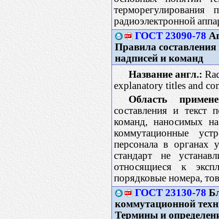
терморегулирования 
радиоэлектронной аппа
ГОСТ 23090-78
Ап
Правила составления 
надписей и команд
Название англ.:
Rad
explanatory titles and 
Область примене
составления и текст 
команд, наносимых на
коммутационные уст
персонала в органах 
стандарт не устанавл
относящиеся к экспл
порядковые номера, това
ГОСТ 23130-78
Бл
коммутационной техн
Термины и определен