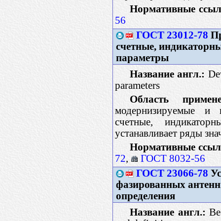
Нормативные ссыл
56
ГОСТ 23012-78
Пр
счетные, индикаторн
параметры
Название англ.:
Dev
parameters
Область примене
модернизируемые и 
счетные, индикатор
устанавливает ряды зн
Нормативные ссыл
72
,
ГОСТ 8032-56
ГОСТ 23066-78
Ус
фазированных антенн
определения
Название англ.:
Bea