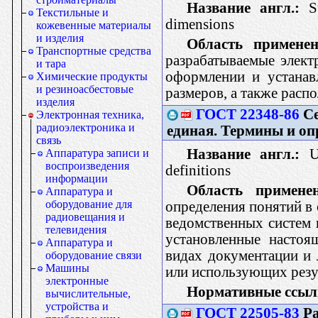
Название англ.:
Su
Текстильные и
dimensions
кожевенные материалы
и изделия
Область применен
Транспортные средства
разрабатываемые элек
и тара
оформлении и устанав
Химические продукты
и резиноасбестовые
размеров, а также расп
изделия
ГОСТ 22348-86
Се
Электронная техника,
радиоэлектроника и
единая. Термины и оп
связь
Название англ.:
Un
Аппаратура записи и
воспроизведения
definitions
информации
Область применен
Аппаратура и
оборудование для
определения понятий в 
радиовещания и
ведомственных систем 
телевидения
установленные настоя
Аппаратура и
видах документации и 
оборудование связи
Машины
или использующих резу
электронные
Нормативные ссыл
вычислительные,
устройства и
ГОСТ 22505-83
Ра