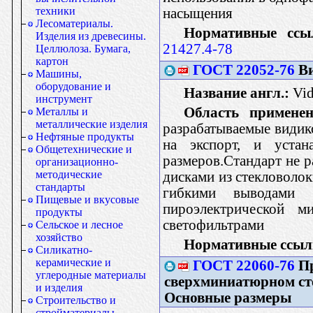
техники
насыщения
Лесоматериалы.
Нормативные ссы
Изделия из древесины.
21427.4-78
Целлюлоза. Бумага,
картон
ГОСТ 22052-76
Ви
Машины,
оборудование и
Название англ.:
Vid
инструмент
Область применен
Металлы и
металлические изделия
разрабатываемые видик
Нефтяные продукты
на экспорт, и устан
Общетехнические и
размеров.Стандарт не р
организационно-
методические
дисками из стекловоло
стандарты
гибкими выводами
Пищевые и вкусовые
пироэлектрической 
продукты
светофильтрами
Сельское и лесное
хозяйство
Нормативные ссыл
Силикатно-
керамические и
ГОСТ 22060-76
Пр
углеродные материалы
сверхминиатюрном ст
и изделия
Основные размеры
Строительство и
стройматериалы