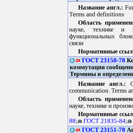
Название англ.:
Fun
Terms and definitions
Область применен
науке, технике и 
функциональных блок
связи
Нормативные ссыл
ГОСТ 23150-78
Ко
коммутация сообщений
Термины и определен
Название англ.:
Ch
communication. Terms an
Область применен
науке, технике и произ
Нормативные ссыл
88
;
ГОСТ 21835-84
;
ГОСТ 23151-78
Ап