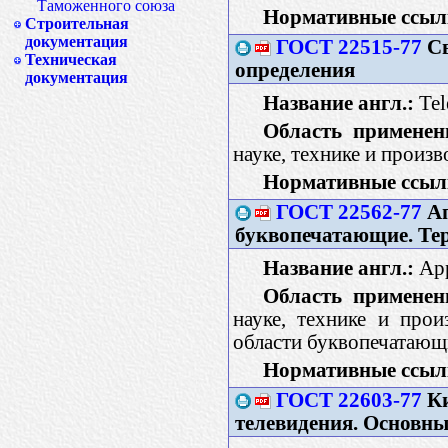
Таможенного союза
Нормативные ссыл
Строительная
документация
ГОСТ 22515-77
Св
Техническая
определения
документация
Название англ.:
Tel
Область применен
науке, технике и произ
Нормативные ссыл
ГОСТ 22562-77
Ап
буквопечатающие. Те
Название англ.:
App
Область применен
науке, технике и про
области буквопечатающ
Нормативные ссыл
ГОСТ 22603-77
Ки
телевидения. Основн