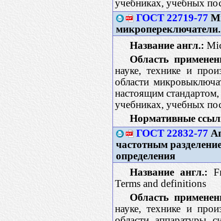
учебниках, учебных пос
ГОСТ 22719-77
Ми
микропереключатели.
Название англ.:
Mic
Область применен
науке, технике и про
области микровыключа
настоящим стандартом, 
учебниках, учебных пос
Нормативные ссыл
ГОСТ 22832-77
Ап
частотным разделени
определения
Название англ.:
Fr
Terms and definitions
Область применен
науке, технике и про
области аппаратуры с