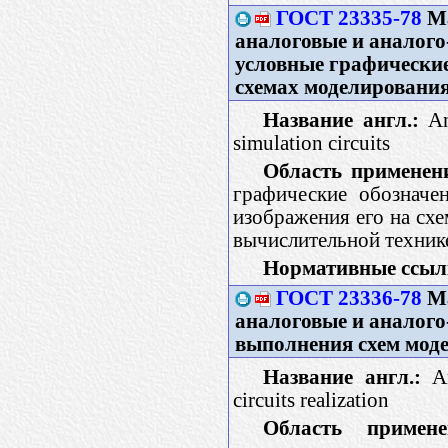
ГОСТ 23335-78
Ма
аналоговые и аналог
условные графические
схемах моделировани
Название англ.:
Ana
simulation circuits
Область применен
графические обозначе
изображения его на сх
вычислительной технике
Нормативные ссыл
ГОСТ 23336-78
Ма
аналоговые и аналог
выполнения схем мод
Название англ.:
An
circuits realization
Область примене