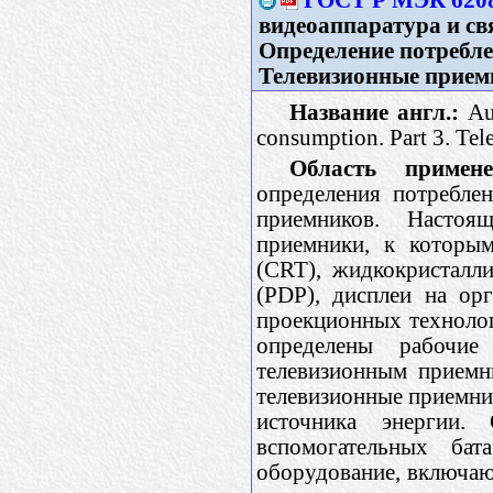
видеоаппаратура и свя
Определение потребле
Телевизионные прие
Название англ.:
Aud
consumption. Part 3. Tele
Область примене
определения потребле
приемников. Настоя
приемники, к которым
(CRT), жидкокристалл
(PDP), дисплеи на ор
проекционных технолог
определены рабочи
телевизионным приемн
телевизионные приемник
источника энергии.
вспомогательных бат
оборудование, включаю