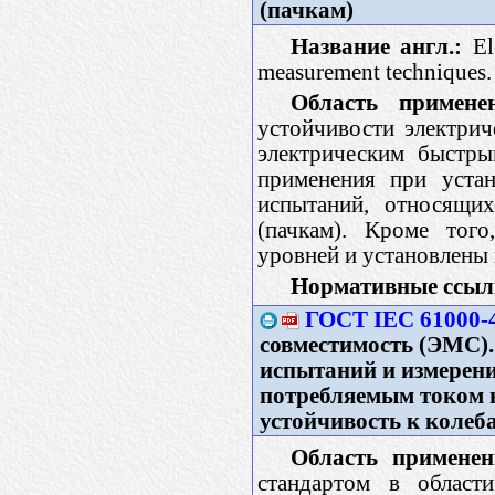
(пачкам)
Название англ.:
Ele
measurement techniques. E
Область примене
устойчивости электри
электрическим быстры
применения при устан
испытаний, относящи
(пачкам). Кроме того
уровней и установлены
Нормативные ссыл
ГОСТ IEC 61000-4
совместимость (ЭМС).
испытаний и измерени
потребляемым током н
устойчивость к коле
Область применен
стандартом в област