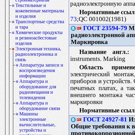
радиоэлектронную аппа
Текстильные и
кожевенные материалы
Нормативные ссыл
и изделия
73
;QC 001002(1981)
Транспортные средства
и тара
ГОСТ 23594-79
Мо
Химические продукты
радиоэлектронной ап
и резиноасбестовые
Маркировка
изделия
Электронная техника,
Название англ.:
M
радиоэлектроника и
instruments. Marking
связь
Аппаратура записи и
Область примене
воспроизведения
электрический монтаж
информации
приборов и устройств. 
Аппаратура и
оборудование для
печатных платах, а та
радиовещания и
внешнего монтажа час
телевидения
маркировки
Аппаратура и
оборудование связи
Нормативные ссыл
Машины
ГОСТ 24927-81
Из
электронные
вычислительные,
Общие требования к 
устройства и
противокоррозионной