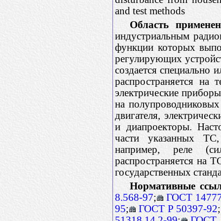
and test methods
Область применен
индустриальным радио
функции которых выпо
регулирующих устройств
создается специально и
распространяется на 
электрические приборы
на полупроводниковых
двигателя, электрическ
и диапроекторы. Наст
части указанных ТС,
например, реле (с
распространяется на Т
государственных станд
Нормативные ссыл
8.568-97
;
ГОСТ 14777
95
;
ГОСТ Р 50397-92
;
51318.14.2-99
;
ГОСТ 