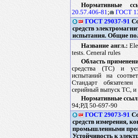
Нормативные сс
20.57.406-81
;
ГОСТ 1
ГОСТ 29037-91
Со
средств электромагн
испытания. Общие по
Название англ.:
Ele
tests. Ceneral rules
Область применени
средства (ТС) и уст
испытаний на соответ
Стандарт обязателен
серийный выпуск ТС, и
Нормативные ссыл
94;РД 50-697-90
ГОСТ 29073-91
Со
средств измерения, к
промышленными проц
Устойчивость к элек