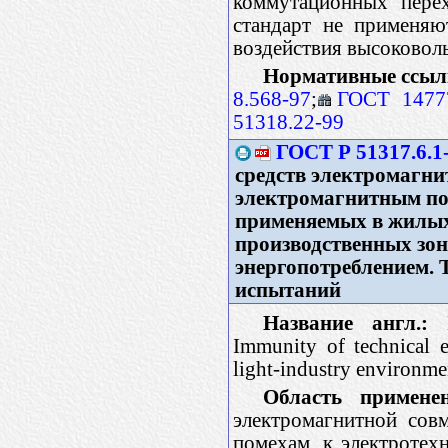
коммутационных пере
стандарт не применяю
воздействия высоковол
Нормативные ссыл
8.568-97
;
ГОСТ 1477
51318.22-99
ГОСТ Р 51317.6.1
средств электромагни
электромагнитным пом
применяемых в жилых
производственных зо
энергопотреблением. 
испытаний
Название англ.:
E
Immunity of technical e
light-industry environme
Область применен
электромагнитной сов
помехам, к электротех