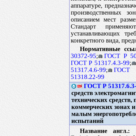
аппаратуре, предназна
производственных зо
описанием мест разме
Стандарт применяю
устанавливающих тре
конкретного вида, пред
Нормативные ссы
30372-95
;
ГОСТ Р 50
ГОСТ Р 51317.4.3-99
;
51317.4.6-99
;
ГОСТ Р
51318.22-99
ГОСТ Р 51317.6.3
средств электромагни
технических средств,
коммерческих зонах и
малым энергопотребл
испытаний
Название англ.:
E