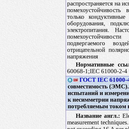
распространяется на ис
помехоустойчивость в
только кондуктивные 
оборудования, подк
электропитания. Нас
помехоустойчивости
подвергаемого возд
отрицательной полярн
напряжения
Нормативные ссы
60068-1;IEC 61000-2-4
ГОСТ IEC 61000-4
совместимость (ЭМС).
испытаний и измерени
к несимметрии напряж
потребляемым током н
Название англ.:
Ele
measurement techniques.
not exceeding 16 A per p