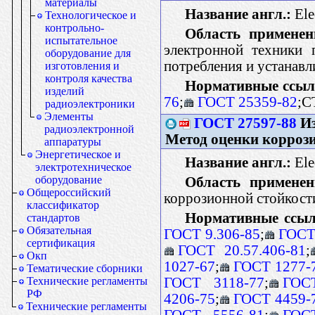
материалы
Название англ.:
Ele
Технологическое и
контрольно-
Область применен
испытательное
электронной техники 
оборудование для
потребления и устанавл
изготовления и
контроля качества
Нормативные ссыл
изделий
76
;
ГОСТ 25359-82
;С
радиоэлектроники
Элементы
ГОСТ 27597-88
Из
радиоэлектронной
Метод оценки корроз
аппаратуры
Энергетическое и
Название англ.:
Ele
электротехническое
оборудование
Область применен
Общероссийский
коррозионной стойкост
классификатор
Нормативные ссыл
стандартов
Обязательная
ГОСТ 9.306-85
;
ГОСТ 
сертификация
ГОСТ 20.57.406-81
;
Окп
1027-67
;
ГОСТ 1277-
Тематические сборники
ГОСТ 3118-77
;
ГОС
Технические регламенты
РФ
4206-75
;
ГОСТ 4459-
Технические регламенты
ГОСТ 5556-81
;
ГОС