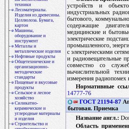
техники
устройств и объект
Лесоматериалы.
индустриальных радио
Изделия из древесины.
бытового, коммунальног
Целлюлоза. Бумага,
содержащие двигате
картон
Машины,
медицинские и бытовые
оборудование и
электрические подстан
инструмент
промышленного, энергит
Металлы и
с электрическими сетям
металлические изделия
Нефтяные продукты
и радиовещательные пр
Общетехнические и
совместно со служе
организационно-
вычислительной техн
методические
стандарты
измерения радиопомех в
Пищевые и вкусовые
Нормативные ссы
продукты
14777-76
Сельское и лесное
хозяйство
ГОСТ 21194-87
Ап
Силикатно-
бытовая. Приемка
керамические и
углеродные материалы
Название англ.:
Dom
и изделия
Строительство и
Область применен
стройматериалы