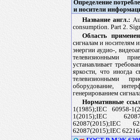
Определение потребле
и носители информац
Название англ.:
Aud
consumption. Part 2. Sig
Область применен
сигналам и носителям 
энергии аудио-, видеоа
телевизионными пр
устанавливает требова
яркости, что иногда 
телевизионными пр
оборудование, инте
генерированием сигнал
Нормативные ссыл
1(1985);IEC 60958-1(
1(2015);IEC 62087
62087(2015);IEC 62
62087(2015);IEC 62216
ГОСТ Р МЭК 6208