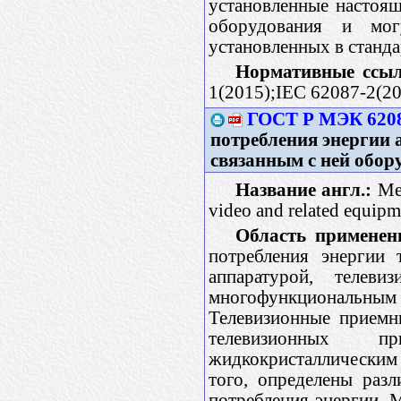
установленные настоя
оборудования и мог
установленных в станда
Нормативные ссыл
1(2015);IEC 62087-2(2
ГОСТ Р МЭК 6208
потребления энергии 
связанным с ней обор
Название англ.:
Met
video and related equipm
Область применен
потребления энергии 
аппаратурой, телев
многофункциональным 
Телевизионные приемн
телевизионных п
жидкокристаллическим
того, определены раз
потребления энергии. 