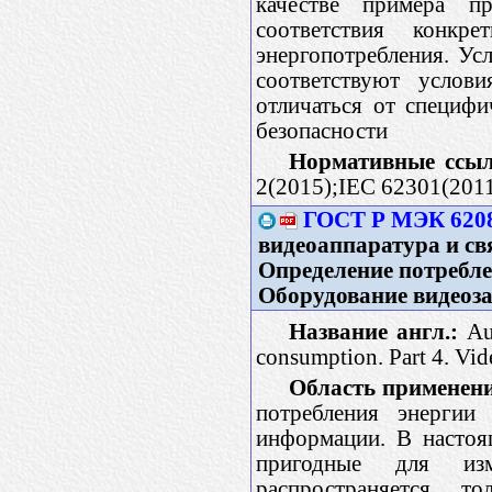
качестве примера п
соответствия конкр
энергопотребления. Ус
соответствуют услов
отличаться от специфи
безопасности
Нормативные ссыл
2(2015);IEC 62301(201
ГОСТ Р МЭК 6208
видеоаппаратура и свя
Определение потребле
Оборудование видеоз
Название англ.:
Aud
consumption. Part 4. Vi
Область применен
потребления энергии
информации. В настоя
пригодные для изм
распространяется т