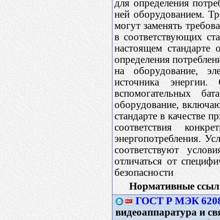
для определения потре
ней оборудованием. Тр
могут заменять требова
в соответствующих ст
настоящем стандарте 
определения потреблени
на оборудование, эл
источника энергии.
вспомогательных бат
оборудование, включа
стандарте в качестве п
соответствия конкр
энергопотребления. Ус
соответствуют услов
отличаться от специфи
безопасности
Нормативные ссыл
ГОСТ Р МЭК 6208
видеоаппаратура и свя