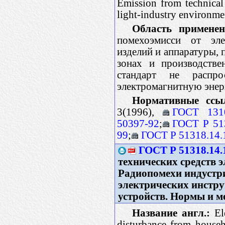
Emission from technical
light-industry environme
Область применен
помехоэмисси от эле
изделий и аппаратуры,
зонах и производстве
стандарт не распро
электромагнитную эне
Нормативные ссы
3(1996),
ГОСТ 131
50397-92
;
ГОСТ Р 513
99
;
ГОСТ Р 51318.14.
ГОСТ Р 51318.14.
технических средств 
Радиопомехи индустр
электрических инстр
устройств. Нормы и 
Название англ.:
Ele
disturbance from househo