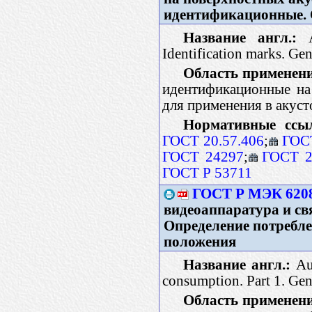
идентификационные. 
Название англ.:
Ac
Identification marks. Gen
Область применен
идентификационные на
для применения в акус
Нормативные ссы
ГОСТ 20.57.406
;
ГОС
ГОСТ 24297
;
ГОСТ 2
ГОСТ Р 53711
ГОСТ Р МЭК 6208
видеоаппаратура и свя
Определение потребле
положения
Название англ.:
Aud
consumption. Part 1. Gen
Область применени