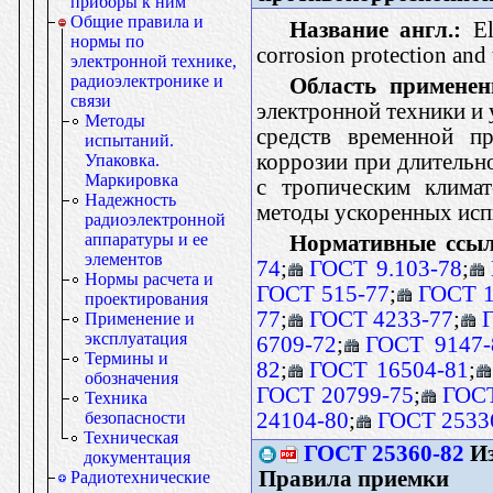
приборы к ним
Общие правила и
Название англ.:
Ele
нормы по
corrosion protection and
электронной технике,
радиоэлектронике и
Область применен
связи
электронной техники и
Методы
средств временной п
испытаний.
коррозии при длительно
Упаковка.
Маркировка
с тропическим климат
Надежность
методы ускоренных исп
радиоэлектронной
аппаратуры и ее
Нормативные ссыл
элементов
74
;
ГОСТ 9.103-78
;
Нормы расчета и
ГОСТ 515-77
;
ГОСТ 1
проектирования
77
;
ГОСТ 4233-77
;
Применение и
эксплуатация
6709-72
;
ГОСТ 9147-
Термины и
82
;
ГОСТ 16504-81
;
обозначения
ГОСТ 20799-75
;
ГОСТ
Техника
24104-80
;
ГОСТ 2533
безопасности
Техническая
ГОСТ 25360-82
Из
документация
Правила приемки
Радиотехнические