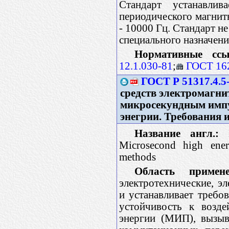
Стандарт устанавлив
периодического магнитн
- 10000 Гц. Стандарт н
специального назначен
Нормативные ссы
12.1.030-81
;
ГОСТ 16
ГОСТ Р 51317.4.5
средств электромагни
микросекундным имп
энегрии. Требования 
Название англ.:
E
Microsecond high ener
methods
Область примене
электротехнические, э
и устанавливает требо
устойчивость к возд
энергии (МИП), вызыв