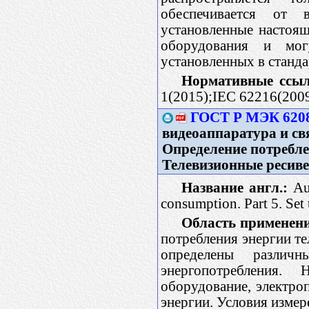
обеспечивается от 
установленные настоя
оборудования и мог
установленных в станда
Нормативные ссыл
1(2015);IEC 62216(200
ГОСТ Р МЭК 6208
видеоаппаратура и свя
Определение потребле
Телевизионные ресив
Название англ.:
Aud
consumption. Part 5. Set
Область применен
потребления энергии т
определены различ
энергопотребления.
оборудование, электро
энергии. Условия изме