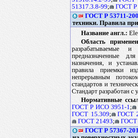
51317.3.8-99
;
ГОСТ Р
ГОСТ Р 53711-20
техники. Правила пр
Название англ.:
Ele
Область применен
разрабатываемые и 
предназначенные для
назначения, и устана
правила приемки из
непрерывным потоко
стандартов и техническ
Стандарт разработан с
Нормативные ссы
ГОСТ Р ИСО 3951-1
;
ГОСТ 15.309
;
ГОСТ 2
ГОСТ 21493
;
ГОСТ
ГОСТ Р 57367-20
на поверхностных аку