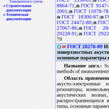
Таможенного союза
8864-71
;
ГОСТ 9147-
Строительная
документация
2001
;
ГОСТ 11078-78
Техническая
ГОСТ 18300-87
;
Г
документация
ГОСТ 24472-80
;
ГОСТ
27067-86
;
ГОСТ 284
29228-91
;
ГОСТ 2922
79
ГОСТ 28276-89
Из
поверхностных акусти
основные параметры 
Название англ.:
Sur
methods of measurement
Область применен
акусто-электронные 
резонаторы, конвольв
акустических волна
распространяющихся в
типы, основные параме