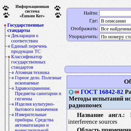
Информационная
система
Найти:
«Ёшкин Кот»
Где:
Государственные
Отображать:
стандарты
Декларация о
Упорядочить:
соответствии
Единый перечень
продукции ТС
Классификатор
государственных
стандартов
Атомная техника
Горное дело. Полезные
Об
ископаемые
Здравоохранение.
ГОСТ 16842-82
Ра
Предметы санитарии и
Методы испытаний ис
гигиены
Изделия культурно-
радиопомех
бытового назначения
Название англ.:
In
Измерительные
приборы. Средства
interference sources
автоматизации и
Область применени
вычислительной