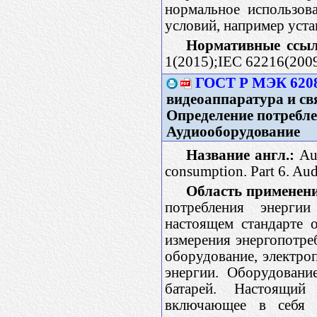
нормальное использов
условий, например уста
Нормативные ссыл
1(2015);IEC 62216(200
ГОСТ Р МЭК 6208
видеоаппаратура и свя
Определение потребле
Аудиооборудование
Название англ.:
Aud
consumption. Part 6. Au
Область применен
потребления энерги
настоящем стандарте 
измерения энергопотре
оборудование, электро
энергии. Оборудовани
батарей. Настоящий
включающее в себя 