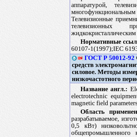
аппаратурой, телев
многофункциональным 
Телевизионные приемн
телевизионных п
жидкокристаллическим 
Нормативные ссыл
60107-1(1997);IEC 619
ГОСТ Р 50012-92
средств электромагни
силовое. Методы изме
низкочастотного пери
Название англ.:
Ele
electrotechnic equipme
magnetic field parameter
Область применен
разрабатываемое, изг
0,5 кВт) низковольт
общепромышленного на