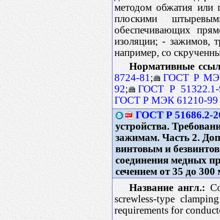
методом обжатия или 
плоскими штыревым
обеспечивающих прям
изоляции; - зажимов,
например, со скрученн
Нормативные ссыл
8724-81
;
ГОСТ Р МЭК
92
;
ГОСТ Р 51322.1-
ГОСТ Р МЭК 61210-99
ГОСТ Р 51686.2-2
устройства. Требован
зажимам. Часть 2. До
винтовым и безвинто
соединения медных п
сечением от 35 до 300 
Название англ.:
Con
screwless-type clamping 
requirements for conduc