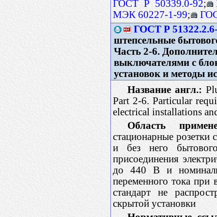
ГОСТ Р 50339.0-92
;
МЭК 60227-1-99
;
ГОС
ГОСТ Р 51322.2.6
штепсельные бытового
Часть 2-6. Дополните
выключателями с бло
установок и методы 
Название англ.:
Plu
Part 2-6. Particular requ
electrical installations a
Область примене
стационарные розетки 
и без него бытового
присоединения электр
до 440 В и номиналь
переменного тока при 
стандарт не распрос
скрытой установки
Нормативные ссы