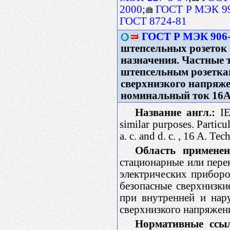
2000
;
ГОСТ Р МЭК 99
ГОСТ 8724-81
ГОСТ Р МЭК 906-
штепсельных розеток 
назначения. Частные 
штепсельным розетка
сверхнизкого напряжен
номинальный ток 16А
Название англ.:
IE
similar purposes. Particu
a. c. and d. c. , 16 A. Te
Область применен
стационарные или пере
электрических приборо
безопасные сверхнизки
при внутренней и нар
сверхнизкого напряже
Нормативные ссы