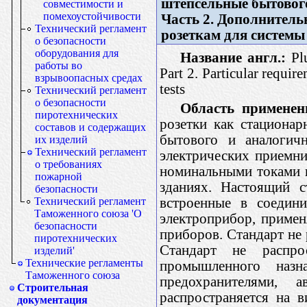
штепсельные бытового
совместимости и
помехоустойчивости
Часть 2. Дополнитель
Технический регламент
розеткам для систем
о безопасности
оборудования для
Название англ.:
Plu
работы во
Part 2. Particular requi
взрывоопасных средах
tests
Технический регламент
о безопасности
Область применен
пиротехнических
розетки как стационар
составов и содержащих
бытового и аналогичн
их изделий
Технический регламент
электрических приемни
о требованиях
номинальными токами н
пожарной
зданиях. Настоящий с
безопасности
встроенные в соедини
Технический регламент
Таможенного союза 'О
электроприбор, приме
безопасности
приборов. Стандарт не
пиротехнических
Стандарт не распро
изделий'
Технические регламенты
промышленного назн
Таможенного союза
предохранителями, 
Строительная
распространяется на в
документация