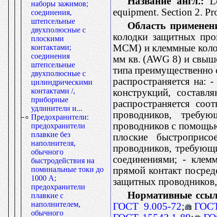
Название англ.:
Lo
наборы зажимов;
equipment. Section 2. Pr
соединения,
штепсельные
Область применен
двухполюсные с
колодки защитных про
плоскими
МСМ) и клеммные коло
контактами;
соединения
мм кв. (AWG 8) и свыш
штепсельные
типа преимущественно 
двухполюсные с
распространяется на: 
цилиндрическими
контактами /,
конструкций, составл
приборные
распространяется соо
удлинители и...
проводников, требую
Предохранители:
проводников с помощью
предохранители
плавкие без
плоские быстроприс
наполнителя,
проводников, требующ
обычного
соединениями; - клем
быстродействия на
прямой контакт посред
поминальные токи до
1000 А;
защитных проводников
предохранители
Нормативные ссыл
плавкие с
наполнителем,
ГОСТ 9.005-72
;
ГОСТ
обычного