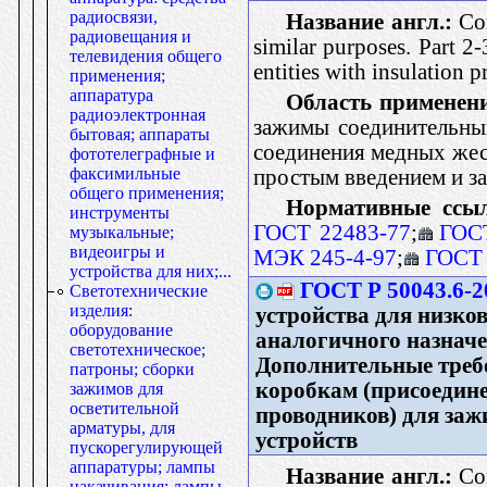
радиосвязи,
Название англ.:
Con
радиовещания и
similar purposes. Part 2-
телевидения общего
entities with insulation 
применения;
аппаратура
Область применен
радиоэлектронная
зажимы соединительны
бытовая; аппараты
соединения медных жес
фототелеграфные и
факсимильные
простым введением и з
общего применения;
Нормативные ссы
инструменты
ГОСТ 22483-77
;
ГОС
музыкальные;
видеоигры и
МЭК 245-4-97
;
ГОСТ 
устройства для них;...
ГОСТ Р 50043.6-2
Светотехнические
изделия:
устройства для низко
оборудование
аналогичного назначен
светотехническое;
Дополнительные треб
патроны; сборки
коробкам (присоедине
зажимов для
осветительной
проводников) для за
арматуры, для
устройств
пускорегулирующей
аппаратуры; лампы
Название англ.:
Con
накачивания; лампы