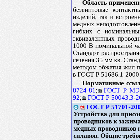
Область применен
безвинтовые контактн
изделий, так и встрое
медных неподготовленн
гибких с номинальн
эквивалентных провод
1000 В номинальной ча
Стандарт распростран
сечения 35 мм кв. Стан
методом обжатия жил п
в ГОСТ Р 51686.1-2000
Нормативные ссыл
8724-81
;
ГОСТ Р МЭК
92
;
ГОСТ Р 50043.3-2
ГОСТ Р 51701-20
Устройства для прис
проводников к зажима
медных проводников 
сплавов. Общие треб