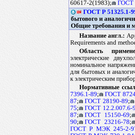
60617-2(1983);
ГОСТ 
ГОСТ Р 51325.1-9
бытового и аналогично
Общие требования и 
Название англ.:
App
Requirements and methods
Область примене
электрические двухпо
номинальное напряжени
для бытовых и аналоги
к электрическим прибор
Нормативные ссыл
7396.1-89
;
ГОСТ 8724
87
;
ГОСТ 28190-89
;
75
;
ГОСТ 12.2.007.6-
87
;
ГОСТ 15150-69
;
90
;
ГОСТ 23216-78
;
ГОСТ Р МЭК 245-2-9