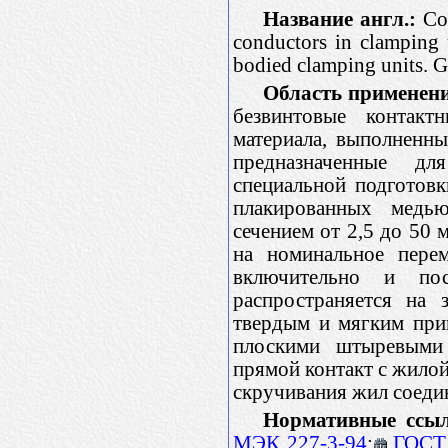
Название англ.:
Con
conductors in clamping 
bodied clamping units. G
Область применен
безвинтовые контак
материала, выполненны
предназначенные д
специальной подготов
плакированных медь
сечением от 2,5 до 50
на номинальное пере
включительно и по
распространяется на 
твердым и мягким прип
плоскими штыревыми 
прямой контакт с жило
скручивания жил соед
Нормативные ссы
МЭК 227-3-94
;
ГОСТ 