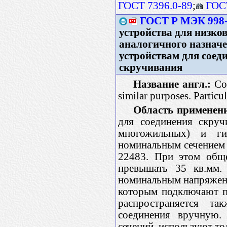
ГОСТ 7396.0-89
;
ГОСТ
ГОСТ Р МЭК 998-
устройства для низко
аналогичного назначе
устройствам для соед
скручивания
Название англ.:
Con
similar purposes. Particu
Область применен
для соединения скруч
многожильных) и ги
номинальным сечением 
22483. При этом обще
превышать 35 кв.мм. 
номинальным напряжени
которым подключают п
распространяется та
соединения вручную.
сечений, используют т