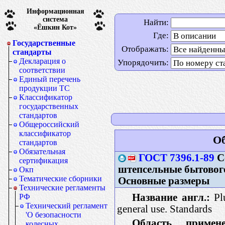
Информационная
система
Найти:
«Ёшкин Кот»
Где:
Государственные
Отображать:
стандарты
Декларация о
Упорядочить:
соответствии
Единый перечень
продукции ТС
Классификатор
государственных
стандартов
Общероссийский
классификатор
Об
стандартов
Обязательная
ГОСТ 7396.1-89
С
сертификация
штепсельные бытового
Окп
Тематические сборники
Основные размеры
Технические регламенты
Название англ.:
Plu
РФ
Технический регламент
general use. Standards
'О безопасности
Область примене
колесных