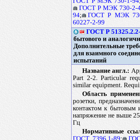
ГОСТ Р МЭК 730-1-94
ГОСТ Р МЭК 730-2-4
94
;
ГОСТ Р МЭК 730
60227-2-99
ГОСТ Р 51325.2.2
бытового и аналогично
Дополнительные треб
для взаимного соедин
испытаний
Название англ.:
App
Part 2-2. Particular re
similar equipment. Requi
Область применен
розетки, предназначен
контактом к бытовым и
напряжение не выше 250
Гц
Нормативные ссы
ГОСТ 7396.1-89
;
ГОС