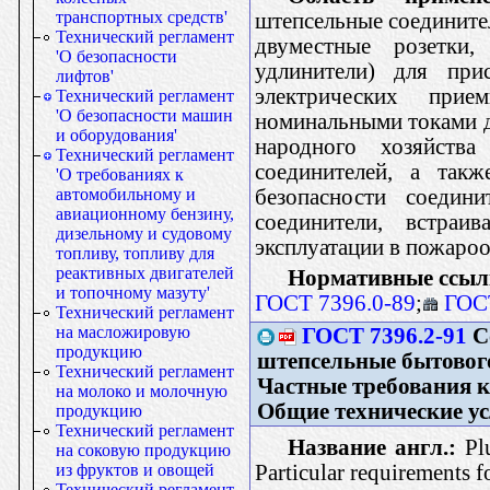
транспортных средств'
штепсельные соедините
Технический регламент
двуместные розетки,
'О безопасности
удлинители) для при
лифтов'
электрических при
Технический регламент
'О безопасности машин
номинальными токами д
и оборудования'
народного хозяйств
Технический регламент
соединителей, а такж
'О требованиях к
безопасности соедини
автомобильному и
авиационному бензину,
соединители, встра
дизельному и судовому
эксплуатации в пожаро
топливу, топливу для
реактивных двигателей
Нормативные ссыл
и топочному мазуту'
ГОСТ 7396.0-89
;
ГОС
Технический регламент
на масложировую
ГОСТ 7396.2-91
С
продукцию
штепсельные бытового
Технический регламент
Частные требования к
на молоко и молочную
Общие технические у
продукцию
Технический регламент
Название англ.:
Plu
на соковую продукцию
Particular requirements f
из фруктов и овощей
Технический регламент