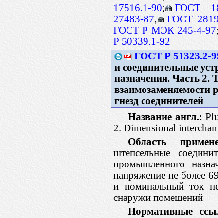
17516.1-90
;
ГОСТ 18
27483-87
;
ГОСТ 2819
ГОСТ Р МЭК 245-4-97
Р 50339.1-92
ГОСТ Р 51323.2-9
и соединительные ус
назначения. Часть 2. 
взаимозаменяемости 
гнезд соединителей
Название англ.:
Plu
2. Dimensional interchang
Область примене
штепсельные соединит
промышленного назнач
напряжение не более 69
и номинальный ток не
снаружи помещений
Нормативные ссы