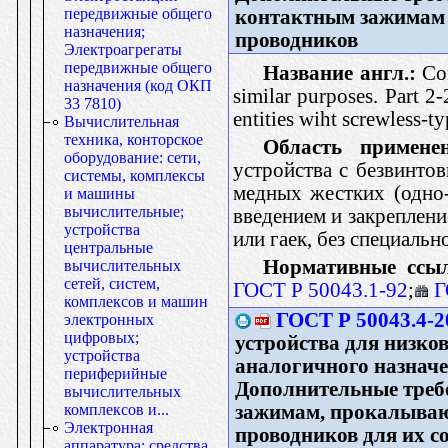
передвижные общего
контактным зажимам 
назначения;
проводников
Электроагрегаты
передвижные общего
Название англ.:
Con
назначения (код ОКП
similar purposes. Part 2-
33 7810)
entities wiht screwless-t
Вычислительная
техника, конторское
Область применен
оборудование: сети,
устройства с безвинто
системы, комплексы
медных жестких (одно
и машины
вычислительные;
введением и закреплен
устройства
или гаек, без специаль
центральные
Нормативные ссы
вычислительных
сетей, систем,
ГОСТ Р 50043.1-92
;
Г
комплексов и машин
ГОСТ Р 50043.4-2
электронных
цифровых;
устройства для низко
устройства
аналогичного назначен
периферийные
Дополнительные треб
вычислительных
зажимам, прокалыва
комплексов и...
Электронная
проводников для их с
аппаратура: средства