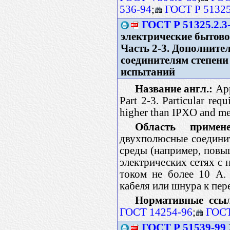
536-94
;
ГОСТ Р 51325
ГОСТ Р 51325.2.3
электрические бытово
Часть 2-3. Дополните
соединителям степен
испытаний
Название англ.:
App
Part 2-3. Particular req
higher than IPXO and met
Область примене
двухполюсные соедини
среды (например, повы
электрических сетях с
током не более 10 А.
кабеля или шнура к пе
Нормативные ссы
ГОСТ 14254-96
;
ГОСТ
ГОСТ Р 51539-99