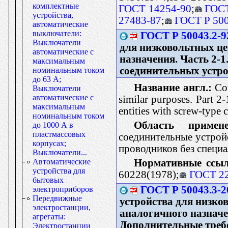
комплектные
ГОСТ 14254-90
;
ГОСТ
устройства,
27483-87
;
ГОСТ Р 500
автоматические
выключатели:
ГОСТ Р 50043.2-9
Выключатели
для низковольтных це
автоматические с
назначения. Часть 2-1
максимальным
соединительных устр
номинальным током
до 63 А;
Название англ.:
Con
Выключатели
автоматические с
similar purposes. Part 2-
максимальным
entities with screw-type 
номинальным током
Область примене
до 1000 А в
пластмассовых
соединительные устрой
корпусах;
проводников без специ
Выключатели...
Нормативные ссыл
Автоматические
устройства для
60228(1978);
ГОСТ 2
бытовых
ГОСТ Р 50043.3-2
электроприборов
Передвижные
устройства для низко
электростанции,
аналогичного назначен
агрегаты:
Дополнительные треб
Электростанции