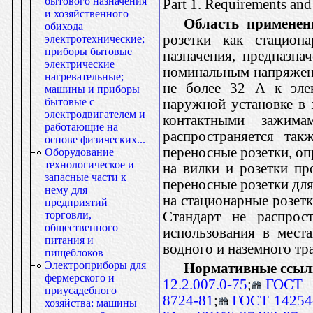
бытового назначения
Part 1. Requirements and
и хозяйственного
Область применен
обихода
розетки как стацион
электротехнические;
приборы бытовые
назначения, предназна
электрические
номинальным напряжени
нагревательные;
не более 32 А к элек
машины и приборы
бытовые с
наружной установке в 
электродвигателем и
контактными зажим
работающие на
распространяется та
основе физических...
переносные розетки, оп
Оборудование
технологическое и
на вилки и розетки пр
запасные части к
переносные розетки для
нему для
на стационарные розетк
предприятий
Стандарт не распрост
торговли,
общественного
использования в мест
питания и
водного и наземного тр
пищеблоков
Электроприборы для
Нормативные ссыл
фермерского и
12.2.007.0-75
;
ГОСТ 7
приусадебного
8724-81
;
ГОСТ 14254
хозяйства: машины