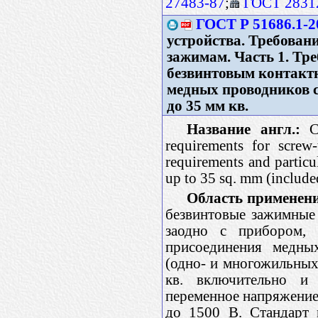
27483-87
;
ГОСТ 2831
ГОСТ Р 51686.1-2
устройства. Требован
зажимам. Часть 1. Тр
безвинтовым контакт
медных проводников с
до 35 мм кв.
Название англ.:
Co
requirements for screw
requirements and particu
up to 35 sq. mm (include
Область применен
безвинтовые зажимные
заодно с прибором, 
присоединения медны
(одно- и многожильных
кв. включительно и
переменное напряжение
до 1500 В. Стандарт 