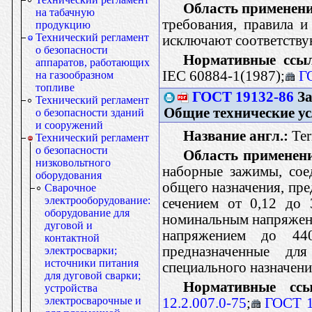
Область применени
на табачную
требования, правила 
продукцию
Технический регламент
исключают соответству
о безопасности
Нормативные ссы
аппаратов, работающих
IEC 60884-1(1987);
Г
на газообразном
топливе
ГОСТ 19132-86
За
Технический регламент
Общие технические у
о безопасности зданий
и сооружений
Название англ.:
Ter
Технический регламент
о безопасности
Область применен
низковольтного
наборные зажимы, сое
оборудования
общего назначения, пр
Сварочное
электрооборудование:
сечением от 0,12 до 
оборудование для
номинальным напряжение
дуговой и
напряжением до 44
контактной
предназначенные дл
электросварки;
источники питания
специального назначен
для дуговой сварки;
Нормативные ссы
устройства
электросварочные и
12.2.007.0-75
;
ГОСТ 1