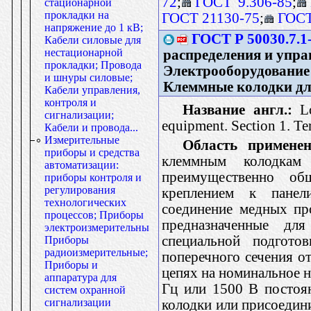
72
;
ГОСТ 9.306-85
;
стационарной
прокладки на
ГОСТ 21130-75
;
ГОСТ
напряжение до 1 кВ;
ГОСТ Р 50030.7.1
Кабели силовые для
нестационарной
распределения и упра
прокладки; Провода
Электрооборудование 
и шнуры силовые;
Клеммные колодки дл
Кабели управления,
контроля и
Название англ.:
Lo
сигнализации;
equipment. Section 1. Te
Кабели и провода...
Измерительные
Область применен
приборы и средства
клеммным колодкам
автоматизации:
преимущественно об
приборы контроля и
регулирования
креплением к панел
технологических
соединение медных пр
процессов; Приборы
предназначенные дл
электроизмерительные;
специальной подгото
Приборы
радиоизмерительные;
поперечного сечения о
Приборы и
цепях на номинальное н
аппаратура для
Гц или 1500 В постоян
систем охранной
сигнализации
колодки или присоедин