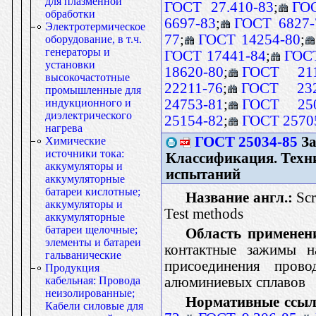
для плазменной
ГОСТ 27.410-83
;
ГО
обработки
6697-83
;
ГОСТ 6827-
Электротермическое
77
;
ГОСТ 14254-80
;
оборудование, в т.ч.
генераторы и
ГОСТ 17441-84
;
ГОСТ
установки
18620-80
;
ГОСТ 211
высокочастотные
22211-76
;
ГОСТ 232
промышленные для
24753-81
;
ГОСТ 250
индукционного и
диэлектрического
25154-82
;
ГОСТ 2570
нагрева
ГОСТ 25034-85
За
Химические
источники тока:
Классификация. Техн
аккумуляторы и
испытаний
аккумуляторные
батареи кислотные;
Название англ.:
Scr
аккумуляторы и
Test methods
аккумуляторные
батареи щелочные;
Область применен
элементы и батареи
контактные зажимы н
гальванические
присоединения пров
Продукция
алюминиевых сплавов
кабельная: Провода
неизолированные;
Нормативные ссыл
Кабели силовые для