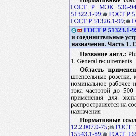
ГОСТ Р МЭК 536-9
51322.1-99
;
ГОСТ Р 5
ГОСТ Р 51326.1-99
;
Г
ГОСТ Р 51323.1-9
и соединительные ус
назначения. Часть 1.
Название англ.:
Plu
1. General requirements
Область применен
штепсельные розетки, 
номинальное рабочее 
тока частотой до 500
применения для эксп
распространяется на со
назначения
Нормативные ссыл
12.2.007.0-75
;
ГОСТ 7
15543.1-89
;
ГОСТ 16