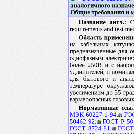
аналогичного назнач
Общие требования и 
Название англ.:
Ca
requirements and test me
Область применен
на кабельных катушк
предназначенные для о
однофазным электричес
более 250В и с напря
удлинителей, и номина
для бытового и анал
температуре окружа
увеличением до 35 гра
взрывоопасных газовых
Нормативные ссы
МЭК 60227-1-94
;
ГО
50462-92
;
ГОСТ Р 50
ГОСТ 8724-81
;
ГОСТ