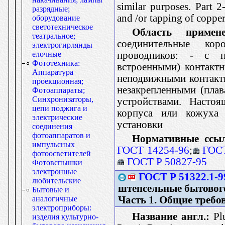
similar purposes. Part 2
разрядные;
and /or tapping of copper
оборудование
светотехническое
Область примене
театральное;
соединительные ко
электрогирлянды
проводников: - с 
елочные
Фототехника:
встроенными) контакт
Аппаратура
неподвижными контакт
проекционная;
незакрепленными (пла
Фотоаппараты;
Синхронизаторы,
устройствами. Настоя
цепи поджига и
корпуса или кожуха 
электрические
установки
соединения
фотоаппаратов и
Нормативные ссы
импульсных
ГОСТ 14254-96
;
ГОСТ
фотоосветителей
ГОСТ Р 50827-95
Фотовспышки
электронные
ГОСТ Р 51322.1-9
любительские
штепсельные бытового
Бытовые и
Часть 1. Общие требо
аналогичные
электроприборы:
Название англ.:
Plu
изделия культурно-