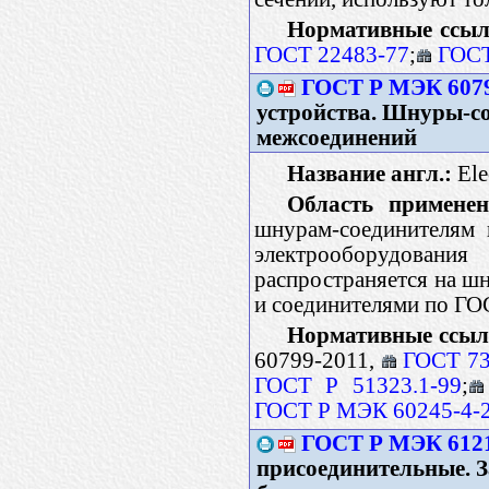
Нормативные ссыл
ГОСТ 22483-77
;
ГОСТ
ГОСТ Р МЭК 6079
устройства. Шнуры-с
межсоединений
Название англ.:
Elec
Область применен
шнурам-соединителям 
электрооборудования
распространяется на ш
и соединителями по ГО
Нормативные ссыл
60799-2011,
ГОСТ 73
ГОСТ Р 51323.1-99
;
ГОСТ Р МЭК 60245-4-
ГОСТ Р МЭК 612
присоединительные. 