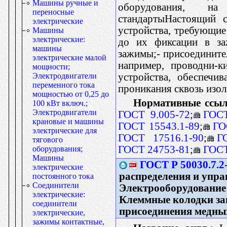
Машины ручные и
оборудования, на
переносные
стандартыНастоящий с
электрические
устройства, требующие
Машины
электрические:
до их фиксации в за
машины
зажимы;- присоедините
электрические малой
например, проводни-к
мощности;
устройства, обеспечи
Электродвигатели
переменного тока
проникания сквозь изо
мощностью от 0,25 до
Нормативные ссыл
100 кВт включ.;
Электродвигатели
ГОСТ 9.005-72
;
ГОСТ
крановые и машины
ГОСТ 15543.1-89
;
ГО
электрические для
ГОСТ 17516.1-90
;
Г
тягового
ГОСТ 24753-81
;
ГОСТ
оборудования;
Машины
ГОСТ Р 50030.7.2
электрические
распределения и упра
постоянного тока
Соединители
Электрооборудование 
электрические:
Клеммные колодки за
соединители
присоединения медны
электрические,
зажимы контактные,