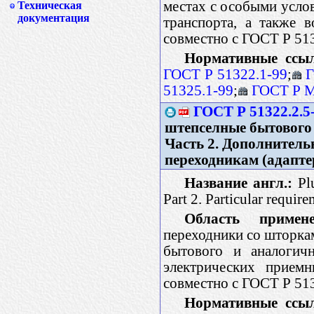
местах с особыми услов
Техническая
документация
транспорта, а также 
совместно с ГОСТ Р 51
Нормативные ссы
ГОСТ Р 51322.1-99
;
Г
51325.1-99
;
ГОСТ Р М
ГОСТ Р 51322.2.5
штепселные бытового 
Часть 2. Дополнитель
переходникам (адапте
Название англ.:
Plu
Part 2. Particular requir
Область примене
переходники со шторкам
бытового и аналогичн
электрических приемн
совместно с ГОСТ Р 51
Нормативные ссы