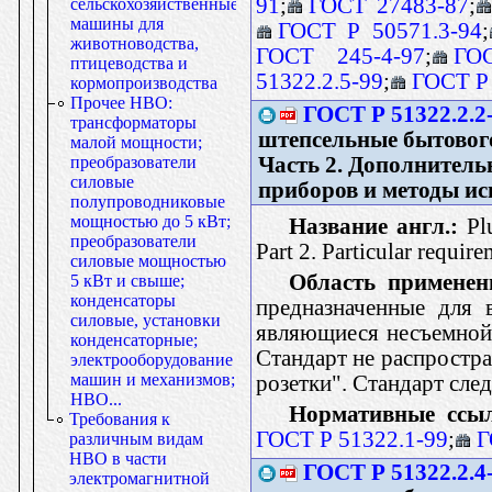
91
;
ГОСТ 27483-87
;
сельскохозяйственные;
машины для
ГОСТ Р 50571.3-94
;
животноводства,
ГОСТ 245-4-97
;
ГО
птицеводства и
51322.2.5-99
;
ГОСТ Р 
кормопроизводства
Прочее НВО:
ГОСТ Р 51322.2.2
трансформаторы
штепсельные бытового
малой мощности;
Часть 2. Дополнитель
преобразователи
силовые
приборов и методы и
полупроводниковые
мощностью до 5 кВт;
Название англ.:
Plu
преобразователи
Part 2. Particular requir
силовые мощностью
Область применен
5 кВт и свыше;
конденсаторы
предназначенные для 
силовые, установки
являющиеся несъемной 
конденсаторные;
Стандарт не распростр
электрооборудование
машин и механизмов;
розетки". Стандарт сле
НВО...
Нормативные ссы
Требования к
ГОСТ Р 51322.1-99
;
Г
различным видам
НВО в части
ГОСТ Р 51322.2.4
электромагнитной