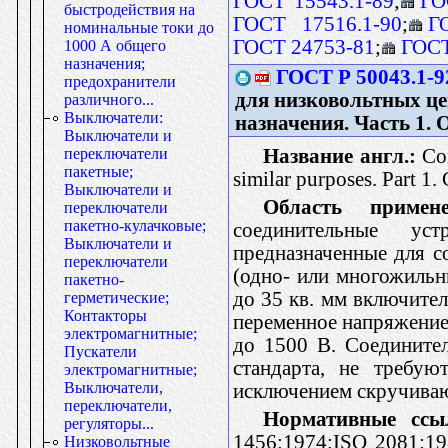
ГОСТ 15543.1-89
;
ГО
быстродействия на
ГОСТ 17516.1-90
;
Г
номинальные токи до
ГОСТ 24753-81
;
ГОСТ
1000 А общего
назначения;
ГОСТ Р 50043.1-9
предохранители
для низковольтных це
различного...
Выключатели:
назначения. Часть 1.
Выключатели и
Название англ.:
Con
переключатели
пакетные;
similar purposes. Part 1.
Выключатели и
Область примене
переключатели
пакетно-кулачковые;
соединительные ус
Выключатели и
предназначенные для с
переключатели
(одно- или многожильн
пакетно-
до 35 кв. мм включите
герметические;
Контакторы
переменное напряжение
электромагнитные;
до 1500 В. Соедините
Пускатели
стандарта, не требую
электромагнитные;
Выключатели,
исключением скручива
переключатели,
Нормативные ссы
регуляторы...
1456:1974;ISO 2081:19
Низковольтные