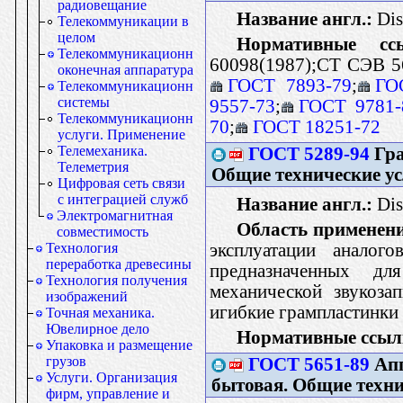
радиовещание
Название англ.:
Dis
Телекоммуникации в
целом
Нормативные сс
Телекоммуникационная
60098(1987);СТ СЭВ 5
оконечная аппаратура
ГОСТ 7893-79
;
ГО
Телекоммуникационные
системы
9557-73
;
ГОСТ 9781-
Телекоммуникационные
70
;
ГОСТ 18251-72
услуги. Применение
Телемеханика.
ГОСТ 5289-94
Гра
Телеметрия
Общие технические у
Цифровая сеть связи
с интеграцией служб
Название англ.:
Dis
Электромагнитная
Область применен
совместимость
эксплуатации аналог
Технология
переработка древесины
предназначенных дл
Технология получения
механической звукоза
изображений
игибкие грампластинки
Точная механика.
Ювелирное дело
Нормативные ссыл
Упаковка и размещение
грузов
ГОСТ 5651-89
Апп
Услуги. Организация
бытовая. Общие техни
фирм, управление и