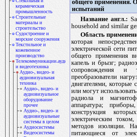
Стекольная и
общего применения. 
керамическая
испытаний
промышленность
Строительные
Название англ.:
Saf
материалы и
household and similar ge
строительство
Судостроение и
Область применен
морские сооружения
которая непосредст
Текстильное и
электрической сети пи
кожевенное
общего применения в
производство
Телекоммуникации.аудио-
капель и брызг; радио
и видеотехника
сопровождения и т
Аудио-, видео- и
преобразователи нагру
аудиовизуальная
двигателями, которые 
техника
Аудио-, видео- и
или могут использовать
аудиовизуальное
радиола и магнитофо
оборудование
аппаратура; прибор
прочее
Аудио-, видео- и
конструкция котор
аудиовизуальные
электрическим током,
системы в целом
методов изоляции. На
Аудиосистемы
питающиеся от элек
Видеосистемы