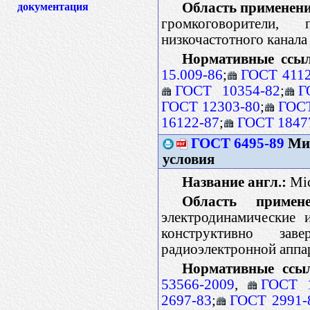
Область применени
документация
громкоговорители,
низкочастотного канала
Нормативные ссы
15.009-86
;
ГОСТ 4112
ГОСТ 10354-82
;
Г
ГОСТ 12303-80
;
ГОСТ
16122-87
;
ГОСТ 1847
ГОСТ 6495-89
Мик
условия
Название англ.:
Mic
Область примене
электродинамические 
конструктивно за
радиоэлектронной аппа
Нормативные ссы
53566-2009
,
ГОСТ 1
2697-83
;
ГОСТ 2991-