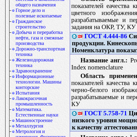
общего назначения
показателей еачества 
Горное дело и
цветного изображени
полезные ископаемые
разрабатываемые и пе
Гражданское
задания на ОКР, ТУ, КУ
строительство
Добыча и переработка
ГОСТ 4.444-86
Сис
нефти, газа и смежные
продукции. Кинескопы
производства
Дорожно-транспортная
Номенклатура показа
техника
Название англ.:
Pro
Железнодорожная
техника
Index nomenclature
Здравоохранение
Область применен
Информационные
технологии. Машины
показателей качества 
конторские
черно-белого изображ
Испытания
разрабатываемые и пер
Лакокрасочная
КУ
промышленность
Математика.
ГОСТ 5.758-71
Ци
Естественные науки
низкого уровня мощно
Машиностроение
Металлургия
к качеству аттестова
Метрология и
измерения. Физические