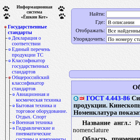
Информационная
система
Найти:
«Ёшкин Кот»
Где:
Государственные
Отображать:
стандарты
Декларация о
Упорядочить:
соответствии
Единый перечень
продукции ТС
Классификатор
государственных
стандартов
Общероссийский
классификатор
Об
стандартов
Авиационная и
ГОСТ 4.443-86
Сис
космическая техника
продукции. Кинескопы
Бытовая техника и
торговое оборудование.
Номенклатура показа
Отдых. Спорт
Название англ.:
Pr
Военная техника
Гидравлические и
nomenclature
пневматические
Область применен
системы и компоненты