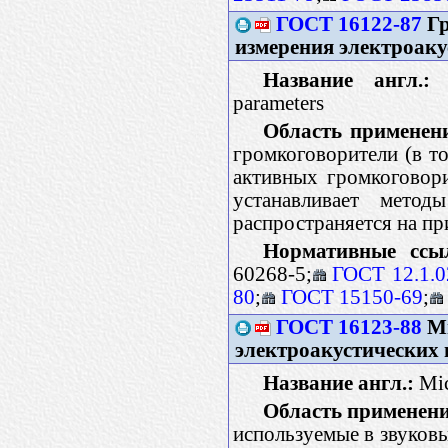
ГОСТ 16122-87
Гр
измерения электроаку
Название англ.:
L
parameters
Область применен
громкоговорители (в то
активных громкоговори
устанавливает метод
распространяется на п
Нормативные ссы
60268-5;
ГОСТ 12.1.0
80
;
ГОСТ 15150-69
;
ГОСТ 16123-88
Ми
электроакустических
Название англ.:
Mic
Область применени
используемые в звуковы