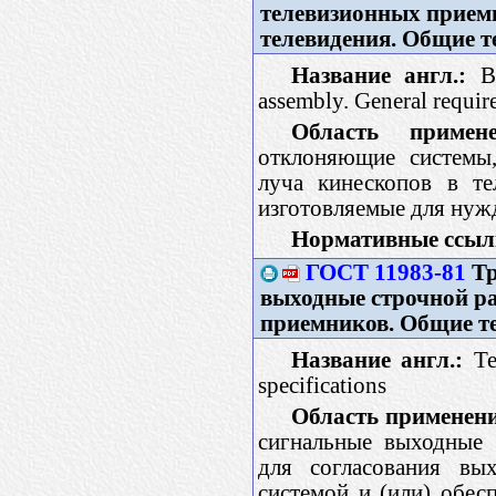
телевизионных прием
телевидения. Общие т
Название англ.:
Bl
assembly. General requir
Область примене
отклоняющие системы,
луча кинескопов в те
изготовляемые для нужд
Нормативные ссыл
ГОСТ 11983-81
Тр
выходные строчной ра
приемников. Общие те
Название англ.:
Tel
specifications
Область применени
сигнальные выходные 
для согласования вы
системой и (или) обе