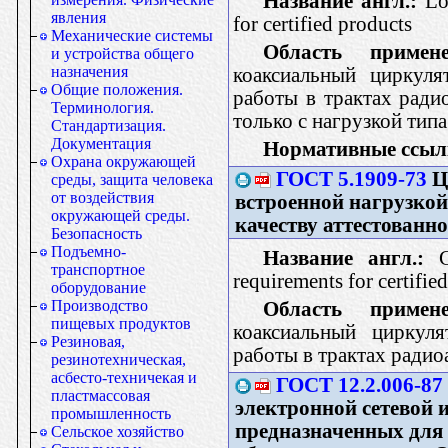
Название англ.:
Low
явления
for certified products
Механические системы
Область примене
и устройства общего
назначения
коаксиальный циркуля
Общие положения.
работы в трактах ради
Терминология.
только с нагрузкой тип
Стандартизация.
Документация
Нормативные ссыл
Охрана окружающей
ГОСТ 5.1909-73
Ц
среды, защита человека
от воздействия
встроенной нагрузкой
окружающей среды.
качеству аттестованн
Безопасность
Подъемно-
Название англ.:
Co
транспортное
requirements for certifie
оборудование
Производство
Область примене
пищевых продуктов
коаксиальный циркуля
Резиновая,
работы в трактах ради
резинотехническая,
асбесто-техничекая и
ГОСТ 12.2.006-87
пластмассовая
электронной сетевой и
промышленность
предназначенных для
Сельское хозяйство