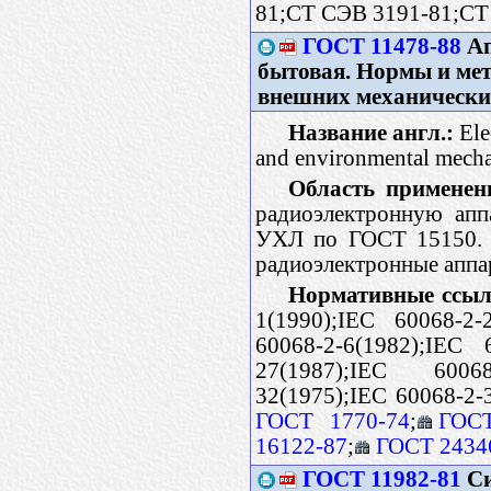
81;CT CЭB 3191-81;CT
ГОСТ 11478-88
Ап
бытовая. Нормы и мет
внешних механически
Название англ.:
Ele
and environmental mecha
Область применен
радиоэлектронную апп
УХЛ по ГОСТ 15150. С
радиоэлектронные аппа
Нормативные ссыл
1(1990);IEC 60068-2-
60068-2-6(1982);IEC 
27(1987);IEC 60068
32(1975);IEC 60068-2-
ГОСТ 1770-74
;
ГОСТ
16122-87
;
ГОСТ 2434
ГОСТ 11982-81
Си