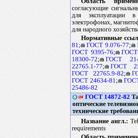
Область примене
согласующие сигнальн
для эксплуатации в
электрофонах, магнито
для народного хозяйств
Нормативные ссыл
81
;
ГОСТ 9.076-77
;
ГОСТ 9395-76
;
ГОСТ
18300-72
;
ГОСТ 214
22765.1-77
;
ГОСТ 22
ГОСТ 22765.9-82
;
Г
ГОСТ 24634-81
;
ГОСТ
25486-82
ГОСТ 14872-82
Та
оптические телевизио
технические требован
Название англ.:
Tel
requirements
Область применен