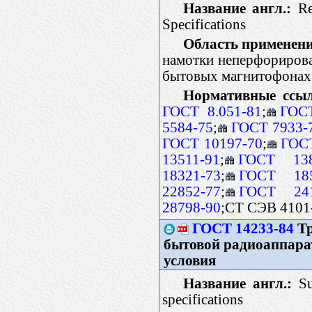
Название англ.:
Ree
Specifications
Область применени
намотки неперфориров
бытовых магнитофонах
Нормативные ссы
ГОСТ 8.051-81
;
ГОСТ
5584-75
;
ГОСТ 7933-
ГОСТ 10197-70
;
ГОСТ
13511-91
;
ГОСТ 138
18321-73
;
ГОСТ 185
22852-77
;
ГОСТ 241
28798-90
;CT CЭB 4101
ГОСТ 14233-84
Тр
бытовой радиоаппара
условия
Название англ.:
Sup
specifications