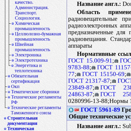
качество.
Название англ.:
Dom
Администрация.
Область примене
Транспорт.
радиовещательные п
Социология.
Химическая
радиоэлектронных аппа
промышленность
предназначенные для 
Целлюлозно-бумажная
радиовещания. Станда
промышленность
Швейная
аппараты
промышленность
Нормативные ссыл
Электроника
ГОСТ 15.009-91
;
ГОС
Электротехника
Энергетика и
9783-88
;
ГОСТ 11157
теплотехника
77
;
ГОСТ 15150-69
;
Обязательная
ГОСТ 21317-87
;
ГОСТ
сертификация
Окп
23849-87
;
ГОСТ 238
Тематические сборники
24863-87
;
ГОСТ 258
Технические регламенты
0280996-13-88;Нормы 
РФ
Технические регламенты
ГОСТ 5961-89
Гро
Таможенного союза
Общие технические у
Строительная
документация
Название англ.:
Sub
Техническая