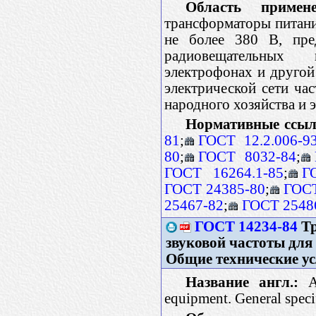
Область примене
трансформаторы питан
не более 380 В, пре
радиовещательных 
электрофонах и другой
электрической сети ча
народного хозяйства и 
Нормативные ссыл
81
;
ГОСТ 12.2.006-9
80
;
ГОСТ 8032-84
;
ГОСТ 16264.1-85
;
Г
ГОСТ 24385-80
;
ГОСТ
25467-82
;
ГОСТ 2548
ГОСТ 14234-84
Тр
звуковой частоты для
Общие технические у
Название англ.:
Au
equipment. General speci