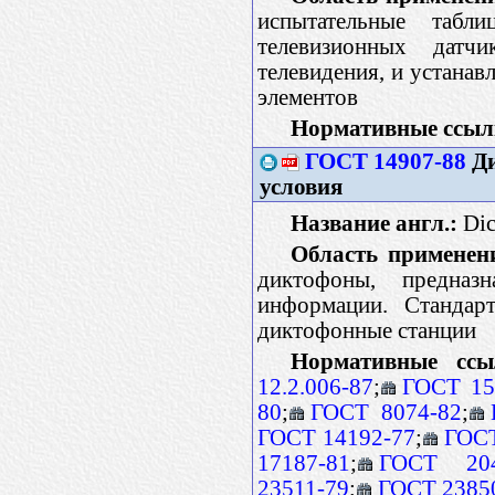
испытательные табл
телевизионных датч
телевидения, и устанав
элементов
Нормативные ссыл
ГОСТ 14907-88
Ди
условия
Название англ.:
Dic
Область применен
диктофоны, предназ
информации. Стандар
диктофонные станции
Нормативные ссы
12.2.006-87
;
ГОСТ 15
80
;
ГОСТ 8074-82
;
ГОСТ 14192-77
;
ГОСТ
17187-81
;
ГОСТ 204
23511-79
;
ГОСТ 2385