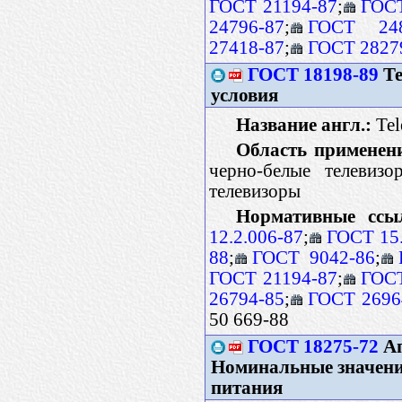
ГОСТ 21194-87
;
ГОСТ
24796-87
;
ГОСТ 248
27418-87
;
ГОСТ 2827
ГОСТ 18198-89
Те
условия
Название англ.:
Tele
Область применен
черно-белые телевизо
телевизоры
Нормативные ссы
12.2.006-87
;
ГОСТ 15
88
;
ГОСТ 9042-86
;
ГОСТ 21194-87
;
ГОСТ
26794-85
;
ГОСТ 2696
50 669-88
ГОСТ 18275-72
Ап
Номинальные значени
питания