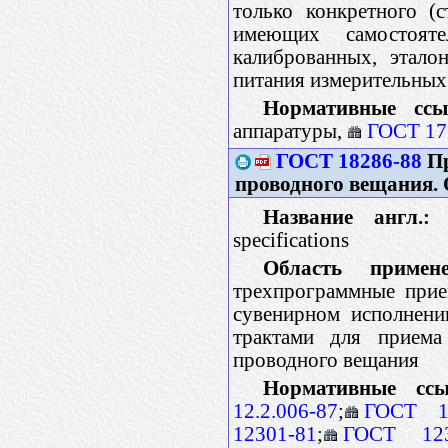
только конкретного (
имеющих самостоят
калиброванных, этало
питания измерительных
Нормативные ссы
аппаратуры,
ГОСТ 17
ГОСТ 18286-88
Пр
проводного вещания. 
Название англ.:
T
specifications
Область примене
трехпрограммные прие
сувенирном исполнени
трактами для приема
проводного вещания
Нормативные ссы
12.2.006-87
;
ГОСТ 15
12301-81
;
ГОСТ 123