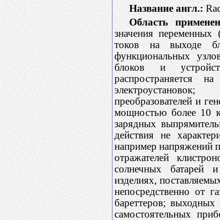
Название англ.:
Rad
Область применен
значения переменных 
токов на выходе б
функциональных узлов
блоков и устройст
распространяется на
электроустановок;
преобразователей и ген
мощностью более 10 кВ
зарядных выпрямитель
действия не характер
например напряжений п
отражателей клистрон
солнечных батарей и
изделиях, поставляемых
непосредственно от г
бареттеров; выходных
самостоятельных приб