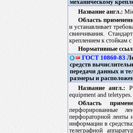
механическому креп
Название англ.:
Mic
Область применен
и устанавливает требо
свинчивания. Стандар
креплением к стойкам 
Нормативные ссыл
ГОСТ 10860-83
Ле
средств вычислительн
передачи данных и те
размеры и расположен
Название англ.:
Pu
equipment and teletypes.
Область примене
перфорированные ле
перфораторной ленты и
информации в средства
телеграфной аппарату