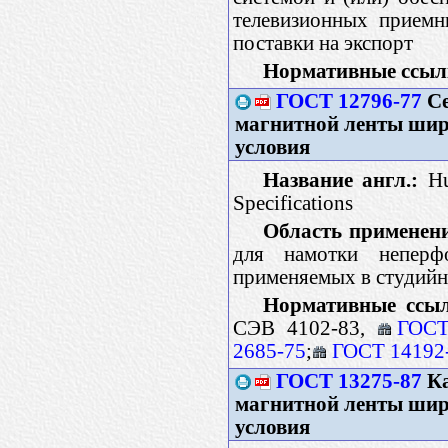
телевизионных приемн
поставки на экспорт
Нормативные ссыл
ГОСТ 12796-77
Се
магнитной ленты шири
условия
Название англ.:
Hu
Specifications
Область применен
для намотки неперф
применяемых в студий
Нормативные ссыл
СЭВ 4102-83,
ГОСТ
2685-75
;
ГОСТ 14192
ГОСТ 13275-87
Ка
магнитной ленты шири
условия