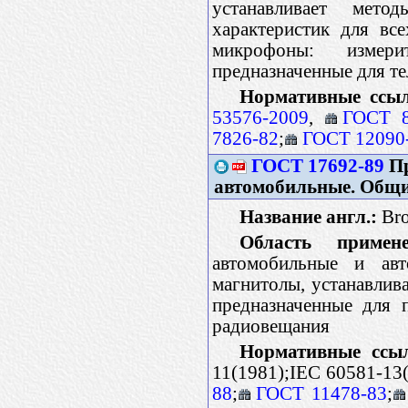
устанавливает мето
характеристик для вс
микрофоны: измери
предназначенные для т
Нормативные ссы
53576-2009
,
ГОСТ 8
7826-82
;
ГОСТ 12090
ГОСТ 17692-89
Пр
автомобильные. Общи
Название англ.:
Broa
Область примене
автомобильные и авт
магнитолы, устанавлив
предназначенные для 
радиовещания
Нормативные ссы
11(1981);IEC 60581-13
88
;
ГОСТ 11478-83
;