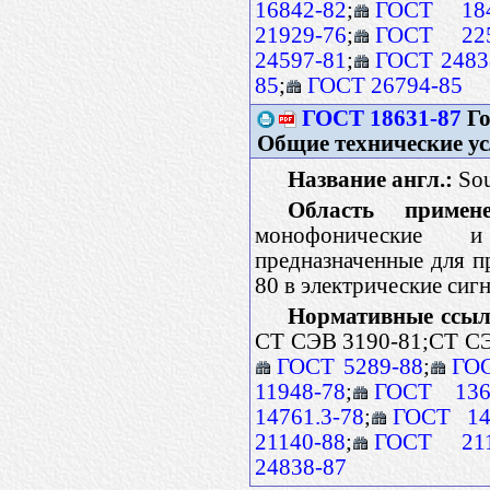
16842-82
;
ГОСТ 184
21929-76
;
ГОСТ 225
24597-81
;
ГОСТ 2483
85
;
ГОСТ 26794-85
ГОСТ 18631-87
Го
Общие технические у
Название англ.:
Sou
Область примене
монофонические и 
предназначенные для п
80 в электрические сиг
Нормативные ссыл
СТ СЭВ 3190-81;СТ СЭ
ГОСТ 5289-88
;
ГОС
11948-78
;
ГОСТ 136
14761.3-78
;
ГОСТ 14
21140-88
;
ГОСТ 211
24838-87