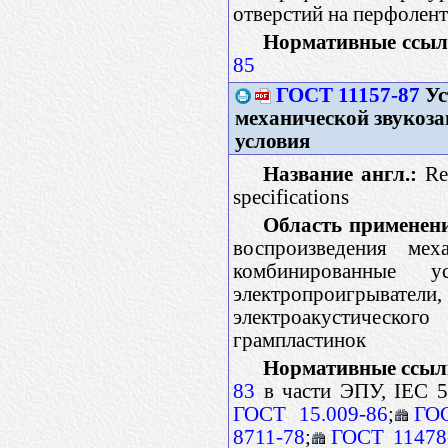
отверстий на перфолент
Нормативные ссыл
85
ГОСТ 11157-87
Ус
механической звукоза
условия
Название англ.:
Rep
specifications
Область применен
воспроизведения ме
комбинированные у
электропроигрыватели
электроакустическо
грампластинок
Нормативные ссыл
83
в части ЭПУ, IEC 58
ГОСТ 15.009-86
;
ГО
8711-78
;
ГОСТ 11478