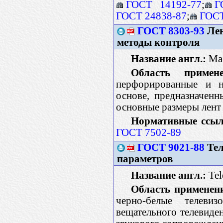
ГОСТ 14192-77
;
Г
ГОСТ 24838-87
;
ГОСТ
ГОСТ 8303-93
Лен
методы контроля
Название англ.:
Mag
Область примене
перфорированные и н
основе, предназначенн
основные размеры лент
Нормативные ссыл
ГОСТ 7502-89
ГОСТ 9021-88
Тел
параметров
Название англ.:
Tel
Область применен
черно-белые телеви
вещательного телевиде