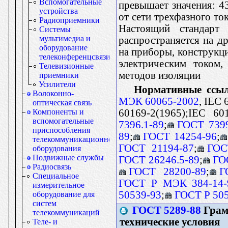
Вспомогательные
превышает значения: 4
устройства
от сети трехфазного то
Радиоприемники
Настоящий стандарт
Системы
мультимедиа и
распространяется на д
оборудование
на приборы, конструкц
телеконференцсвязи
электрическим током,
Телевизионные
методов изоляции
приемники
Усилители
Нормативные ссы
Волоконно-
МЭК 60065-2002
, IEC
оптическая связь
60169-2(1965);IEC 601
Компоненты и
вспомогательные
7396.1-89
;
ГОСТ 739
приспособления
89
;
ГОСТ 14254-96
;
телекоммуникационного
ГОСТ 21194-87
;
ГОС
оборудования
Подвижные службы
ГОСТ 26246.5-89
;
ГО
Радиосвязь
ГОСТ 28200-89
;
Г
Специальное
ГОСТ Р МЭК 384-14-
измерительное
50539-93
;
ГОСТ Р 50
оборудование для
систем
ГОСТ 5289-88
Грам
телекоммуникаций
технические условия
Теле- и