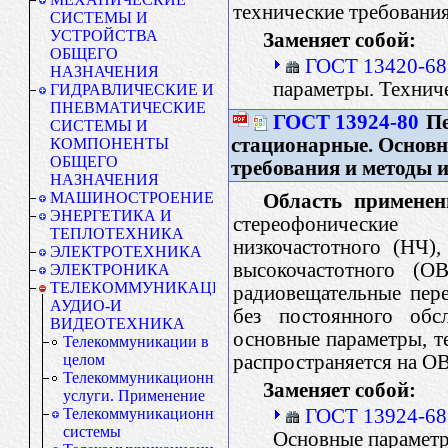
технические требования
СИСТЕМЫ И
УСТРОЙСТВА
Заменяет собой:
ОБЩЕГО
ГОСТ 13420-68
НАЗНАЧЕНИЯ
параметры. Технич
ГИДРАВЛИЧЕСКИЕ И
ПНЕВМАТИЧЕСКИЕ
ГОСТ 13924-80
Пе
СИСТЕМЫ И
стационарные. Основн
КОМПОНЕНТЫ
ОБЩЕГО
требования и методы 
НАЗНАЧЕНИЯ
МАШИНОСТРОЕНИЕ
Область применен
ЭНЕРГЕТИКА И
стереофонические 
ТЕПЛОТЕХНИКА
низкочастотного (НЧ),
ЭЛЕКТРОТЕХНИКА
высокочастотного (О
ЭЛЕКТРОНИКА
ТЕЛЕКОММУНИКАЦИИ.
радиовещательные пер
АУДИО-И
без постоянного обс
ВИДЕОТЕХНИКА
основные параметры, т
Телекоммуникации в
распространяется на О
целом
Телекоммуникационные
Заменяет собой:
услуги. Применение
ГОСТ 13924-68
Телекоммуникационные
системы
Основные парамет