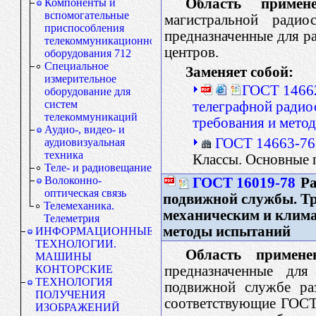
Область примене
Компоненты и
вспомогательные
магистральной радиос
приспособления
предназначенные для р
телекоммуникационного
центров.
оборудования 712
Специальное
Заменяет собой:
измерительное
ГОСТ 14662
оборудование для
систем
телеграфной радио
телекоммуникаций
требования и мето
Аудио-, видео- и
ГОСТ 14663-76
аудиовизуальная
техника
Классы. Основные 
Теле- и радиовещание
Волоконно-
ГОСТ 16019-78
Ра
оптическая связь
подвижной службы. Тр
Телемеханика.
механическим и клима
Телеметрия
методы испытаний
ИНФОРМАЦИОННЫЕ
ТЕХНОЛОГИИ.
Область примене
МАШИНЫ
предназначенные для
КОНТОРСКИЕ
ТЕХНОЛОГИЯ
подвижной службе раз
ПОЛУЧЕНИЯ
соответствующие ГОСТ
ИЗОБРАЖЕНИЙ