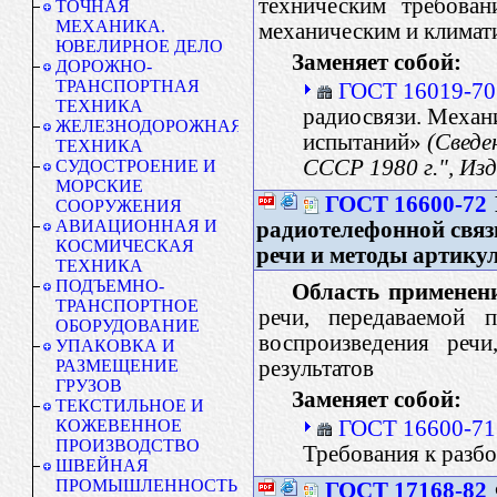
техническим требован
ТОЧНАЯ
МЕХАНИКА.
механическим и климат
ЮВЕЛИРНОЕ ДЕЛО
Заменяет собой:
ДОРОЖНО-
ТРАНСПОРТНАЯ
ГОСТ 16019-70
ТЕХНИКА
радиосвязи. Механ
ЖЕЛЕЗНОДОРОЖНАЯ
испытаний»
(Сведе
ТЕХНИКА
СССР 1980 г.", Из
СУДОСТРОЕНИЕ И
МОРСКИЕ
ГОСТ 16600-72
СООРУЖЕНИЯ
АВИАЦИОННАЯ И
радиотелефонной связ
КОСМИЧЕСКАЯ
речи и методы артику
ТЕХНИКА
ПОДЪЕМНО-
Область применен
ТРАНСПОРТНОЕ
речи, передаваемой 
ОБОРУДОВАНИЕ
воспроизведения реч
УПАКОВКА И
результатов
РАЗМЕЩЕНИЕ
ГРУЗОВ
Заменяет собой:
ТЕКСТИЛЬНОЕ И
ГОСТ 16600-71
КОЖЕВЕННОЕ
ПРОИЗВОДСТВО
Требования к разб
ШВЕЙНАЯ
ПРОМЫШЛЕННОСТЬ
ГОСТ 17168-82