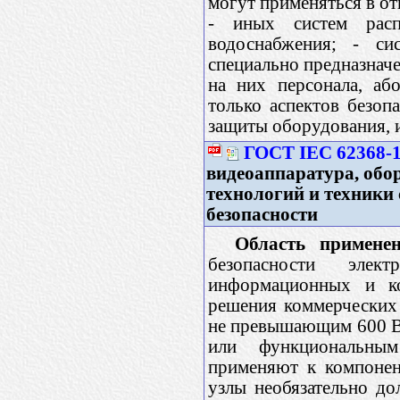
могут применяться в от
- иных систем расп
водоснабжения; - си
специально предназнач
на них персонала, аб
только аспектов безоп
защиты оборудования, 
ГОСТ IEC 62368-1
видеоаппаратура, об
технологий и техники 
безопасности
Область применен
безопасности элек
информационных и ко
решения коммерческих
не превышающим 600 В.
или функциональным
применяют к компонен
узлы необязательно д