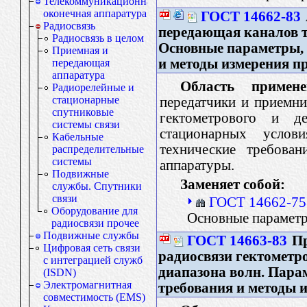
Телекоммуникационная
оконечная аппаратура
ГОСТ 14662-83
Радиосвязь
передающая каналов т
Радиосвязь в целом
Основные параметры, 
Приемная и
и методы измерения п
передающая
аппаратура
Область примене
Радиорелейные и
стационарные
передатчики и приемни
спутниковые
гектометрового и де
системы связи
стационарных услови
Кабельные
технические требова
распределительные
системы
аппаратуры.
Подвижные
Заменяет собой:
службы. Спутники
связи
ГОСТ 14662-75
Оборудование для
Основные параметр
радиосвязи прочее
Подвижные службы
ГОСТ 14663-83
Пр
Цифровая сеть связи
радиосвязи гектометро
с интеграцией служб
диапазона волн. Пара
(ISDN)
Электромагнитная
требования и методы 
совместимость (EMS)