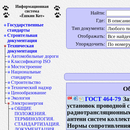
Информационная
система
Найти:
«Ёшкин Кот»
Где:
Государственные
Тип документа:
стандарты
Строительная
Отображать:
документация
Упорядочить:
Техническая
документация
Автомобильные дороги
Классификатор ISO
Мостостроение
Национальные
стандарты
Строительство
Технический надзор
Об
Ценообразование
Экология
ГОСТ 464-79
За
Электроэнергия
установок проводной с
ОБЩИЕ
радиотрансляционных 
ПОЛОЖЕНИЯ.
антенн систем коллек
ТЕРМИНОЛОГИЯ.
СТАНДАРТИЗАЦИЯ.
Нормы сопротивлени
ДОКУМЕНТАЦИЯ