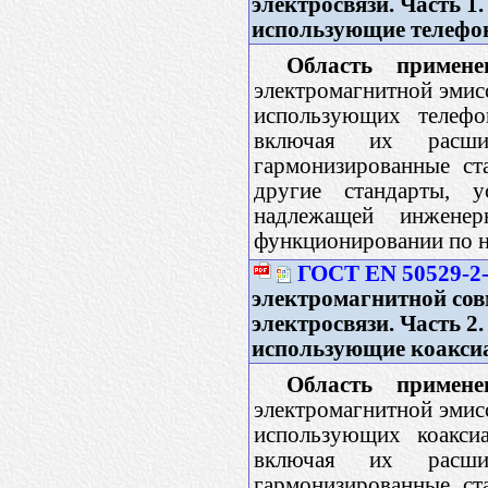
электросвязи. Часть 1
использующие телефо
Область примене
электромагнитной эмис
использующих телефо
включая их расши
гармонизированные с
другие стандарты, 
надлежащей инжене
функционировании по н
ГОСТ EN 50529-2
электромагнитной сов
электросвязи. Часть 2
использующие коакси
Область примене
электромагнитной эмис
использующих коаксиа
включая их расши
гармонизированные с