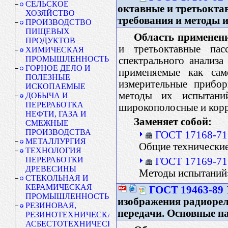
СЕЛЬСКОЕ
октавные и третьокта
ХОЗЯЙСТВО
требования и методы 
ПРОИЗВОДСТВО
ПИЩЕВЫХ
Область применен
ПРОДУКТОВ
и третьоктавные пас
ХИМИЧЕСКАЯ
ПРОМЫШЛЕННОСТЬ
спектрального анализ
ГОРНОЕ ДЕЛО И
применяемые как сам
ПОЛЕЗНЫЕ
измерительные прибор
ИСКОПАЕМЫЕ
методы их испытаний
ДОБЫЧА И
ПЕРЕРАБОТКА
широкополосные и кор
НЕФТИ, ГАЗА И
Заменяет собой:
СМЕЖНЫЕ
ПРОИЗВОДСТВА
ГОСТ 17168-71
МЕТАЛЛУРГИЯ
Общие технические
ТЕХНОЛОГИЯ
ПЕРЕРАБОТКИ
ГОСТ 17169-71
ДРЕВЕСИНЫ
Методы испытаний
СТЕКОЛЬНАЯ И
КЕРАМИЧЕСКАЯ
ГОСТ 19463-89
ПРОМЫШЛЕННОСТЬ
изображения радиорел
РЕЗИНОВАЯ,
передачи. Основные п
РЕЗИНОТЕХНИЧЕСКАЯ,
АСБЕСТОТЕХНИЧЕСКАЯ