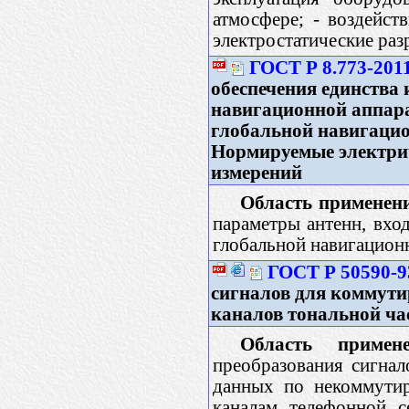
атмосфере; - воздейст
электростатические раз
ГОСТ Р 8.773-201
обеспечения единства
навигационной аппар
глобальной навигацио
Нормируемые электри
измерений
Область применен
параметры антенн, вхо
глобальной навигационн
ГОСТ Р 50590-9
сигналов для коммут
каналов тональной ч
Область примене
преобразования сигна
данных по некоммути
каналам телефонной с