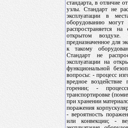
стандарта, в отличие 
узлы. Стандарт не ра
эксплуатации в мес
оборудованию могут о
распространяется на 
открытом воздухе. 
предназначенное для э
к такому оборудован
Стандарт не распрос
эксплуатации на откр
функциональной безоп
вопросы: - процесс изг
вредное воздействие 
горении; - процесс
транспортировке (помим
при хранении материало
поражения корпускуляр
- вероятность пораже
или конвекции; - ве
эксплуатация оборуд