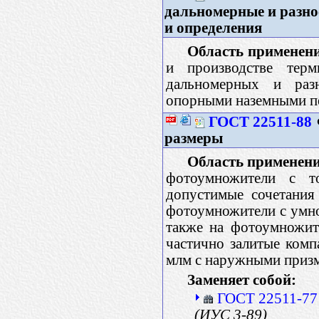
дальномерные и разн
и определения
Область применен
и производстве тер
дальномерных и разн
опорными наземными п
ГОСТ 22511-88
размеры
Область применени
фотоумножители с т
допустимые сочетания
фотоумножители с умно
также на фотоумножит
частично залитые комп
млм с наружными приз
Заменяет собой:
ГОСТ 22511-77
(ИУС 3-89)