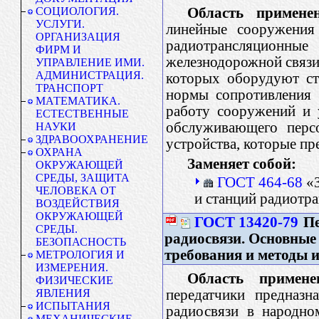
Область применен
СОЦИОЛОГИЯ.
УСЛУГИ.
линейные сооружения 
ОРГАНИЗАЦИЯ
радиотрансляционные 
ФИРМ И
железнодорожной связи 
УПРАВЛЕНИЕ ИМИ.
АДМИНИСТРАЦИЯ.
которых оборудуют ст
ТРАНСПОРТ
нормы сопротивления 
МАТЕМАТИКА.
работу сооружений и 
ЕСТЕСТВЕННЫЕ
обслуживающего персо
НАУКИ
ЗДРАВООХРАНЕНИЕ
устройства, которые пр
ОХРАНА
Заменяет собой:
ОКРУЖАЮЩЕЙ
СРЕДЫ, ЗАЩИТА
ГОСТ 464-68
«З
ЧЕЛОВЕКА ОТ
и станций радиотр
ВОЗДЕЙСТВИЯ
ОКРУЖАЮЩЕЙ
ГОСТ 13420-79
Пе
СРЕДЫ.
радиосвязи. Основные
БЕЗОПАСНОСТЬ
требования и методы 
МЕТРОЛОГИЯ И
ИЗМЕРЕНИЯ.
Область примене
ФИЗИЧЕСКИЕ
передатчики предназн
ЯВЛЕНИЯ
ИСПЫТАНИЯ
радиосвязи в народно
МЕХАНИЧЕСКИЕ