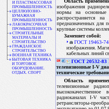
Область применен
И ПЛАСТМАССОВАЯ
изображения радиорел
ПРОМЫШЛЕННОСТЬ
ЦЕЛЛЮЛОЗНО-
нормы на основные 
БУМАЖНАЯ
распространяется на
ПРОМЫШЛЕННОСТЬ
предназначенных для п
ЛАКОКРАСОЧНАЯ
крупные системы колле
ПРОМЫШЛЕННОСТЬ
СТРОИТЕЛЬНЫЕ
Заменяет собой:
МАТЕРИАЛЫ И
ГОСТ 19463-74
СТРОИТЕЛЬСТВО
ГРАЖДАНСКОЕ
изображения. Маги
СТРОИТЕЛЬСТВО
кабельных линий с
ВОЕННАЯ ТЕХНИКА
БЫТОВАЯ ТЕХНИКА
ГОСТ 20532-83
И ТОРГОВОЕ
телевизионные I-V ди
ОБОРУДОВАНИЕ.
технические требован
ОТДЫХ. СПОРТ
Область примене
телевизионные радио
высококачественное 
радиоканалах I-V час
ретрансляторы-прео
эксплуатацию до 01.07.