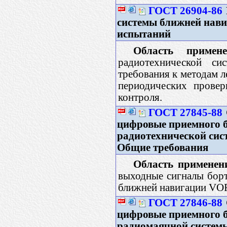
ГОСТ 26904-86
системы ближней нав
испытаний
Область примене
радиотехнической си
требования к методам л
периодических провер
контроля.
ГОСТ 27845-88
цифровые приемного б
радиотехнической си
Общие требования
Область применен
выходные сигналы борт
ближней навигации VOR
ГОСТ 27846-88
цифровые приемного б
радиомаячной системы