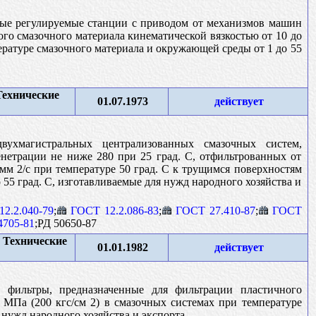
ные регулируемые станции с приводом от механизмов машин
го смазочного материала кинематической вязкостью от 10 до
ратуре смазочного материала и окружающей среды от 1 до 55
Технические
01.07.1973
действует
ухмагистральных централизованных смазочных систем,
нетрации не ниже 280 при 25 град. С, отфильтрованных от
 мм 2/с при температуре 50 град. С к трущимся поверхностям
55 град. С, изготавливаемые для нужд народного хозяйства и
2.2.040-79
;
ГОСТ 12.2.086-83
;
ГОСТ 27.410-87
;
ГОСТ
705-81
;РД 50650-87
 Технические
01.01.1982
действует
 фильтры, предназначенные для фильтрации пластичного
 МПа (200 кгс/см 2) в смазочных системах при температуре
 нужд народного хозяйства и экспорта