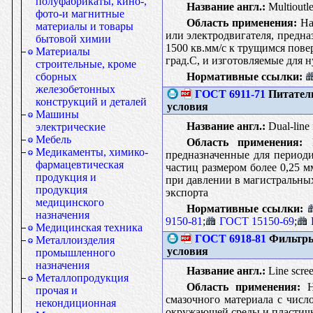
полуфабрикаты, кино-,
Название англ.:
Multioutlet
фото-и магнитные
Область применения:
На
материалы и товары
или электродвигателя, предн
бытовой химии
1500 кв.мм/с к трущимся пов
Материалы
град.С, и изготовляемые для 
строительные, кроме
Нормативные ссылки:
сборных
железобетонных
ГОСТ 6911-71
Питатели
конструкций и деталей
условия
Машины
Название англ.:
Dual-line f
электрические
Мебель
Область применения:
Н
Медикаменты, химико-
предназначенные для периоди
фармацевтическая
частиц размером более 0,25 м
продукция и
при давлении в магистральных
продукция
экспорта
медицинского
Нормативные ссылки:
назначения
9150-81
;
ГОСТ 15150-69
;
Медицинская техника
ГОСТ 6918-81
Фильтры 
Металлоизделия
условия
промышленного
назначения
Название англ.:
Line screen
Металлопродукция
Область применения:
На
прочая и
смазочного материала с числ
некондиционная
окружающей среды и пластично