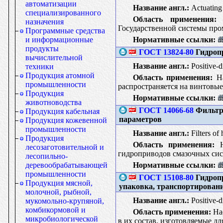
автоматизации
Название англ.:
Actuating 
специализированного
Область применения:
Н
назначения
Государственной системы пр
Программные средства
Нормативные ссылки:
и информационные
продукты
ГОСТ 13824-80
Гидропр
вычислительной
Название англ.:
Positive-d
техники
Продукция атомной
Область применения:
На
промышленности
распространяется на винтовые
Продукция
Нормативные ссылки:
животноводства
ГОСТ 14066-68
Фильтры
Продукция кабельная
параметров
Продукция кожевенной
промышленности
Название англ.:
Filters of
Продукция
Область применения:
На
лесозаготовительной и
гидроприводов смазочных сис
лесопильно-
Нормативные ссылки:
деревообрабатывающей
промышленности
ГОСТ 15108-80
Гидропр
Продукция мясной,
упаковка, транспортировани
молочной, рыбной,
Название англ.:
Positive-d
мукомольно-крупяной,
комбикормовой и
Область применения:
Нас
микробиологической
в их состав, изготовляемые дл