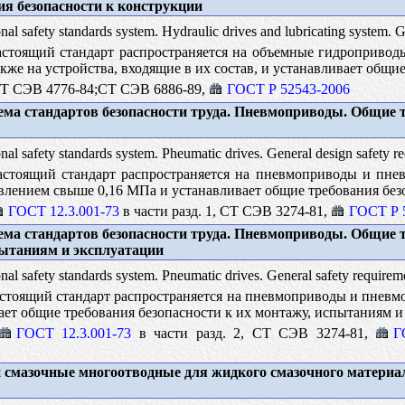
я безопасности к конструкции
al safety standards system. Hydraulic drives and lubricating system. G
стоящий стандарт распространяется на объемные гидроприводы
акже на устройства, входящие в их состав, и устанавливает общи
Т СЭВ 4776-84;СТ СЭВ 6886-89,
ГОСТ Р 52543-2006
ма стандартов безопасности труда. Пневмоприводы. Общие 
al safety standards system. Pheumatic drives. General design safety r
стоящий стандарт распространяется на пневмоприводы и пневм
лением свыше 0,16 МПа и устанавливает общие требования без
ГОСТ 12.3.001-73
в части разд. 1, СТ СЭВ 3274-81,
ГОСТ Р 
ма стандартов безопасности труда. Пневмоприводы. Общие 
пытаниям и эксплуатации
al safety standards system. Pneumatic drives. General safety requirem
тоящий стандарт распространяется на пневмоприводы и пневмо
ает общие требования безопасности к их монтажу, испытаниям и
ГОСТ 12.3.001-73
в части разд. 2, СТ СЭВ 3274-81,
Г
смазочные многоотводные для жидкого смазочного материа