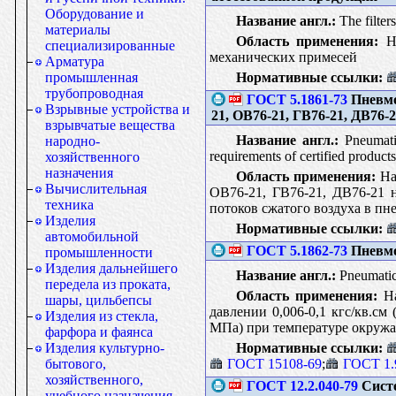
Оборудование и
Название англ.:
The filters
материалы
Область применения:
На
специализированные
механических примесей
Арматура
Нормативные ссылки:
промышленная
трубопроводная
ГОСТ 5.1861-73
Пневмо
Взрывные устройства и
21, ОВ76-21, ГВ76-21, ДВ76-
взрывчатые вещества
Название англ.:
Pneumati
народно-
requirements of certified products
хозяйственного
назначения
Область применения:
На
Вычислительная
ОВ76-21, ГВ76-21, ДВ76-21 
техника
потоков сжатого воздуха в пн
Изделия
Нормативные ссылки:
автомобильной
ГОСТ 5.1862-73
Пневмо
промышленности
Изделия дальнейшего
Название англ.:
Pneumatic 
передела из проката,
Область применения:
На
шары, цильбепсы
давлении 0,006-0,1 кгс/кв.см
Изделия из стекла,
МПа) при температуре окружаю
фарфора и фаянса
Нормативные ссылки:
Изделия культурно-
ГОСТ 15108-69
;
ГОСТ 1.
бытового,
хозяйственного,
ГОСТ 12.2.040-79
Систе
учебного назначения,