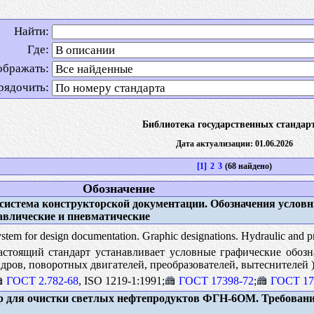
Найти:
Где:
ображать:
рядочить:
Библиотека государственных стандар
Дата актуализации: 01.06.2026
[1]
2
3
(68 найдено)
Обозначение
система конструкторской документации. Обозначения услов
влические и пневматические
stem for design documentation. Graphic designations. Hydraulic and 
стоящий стандарт устанавливает условные графические обозн
дров, поворотных двигателей, преобразователей, вытеснителей 
ГОСТ 2.782-68
, ISO 1219-1:1991;
ГОСТ 17398-72
;
ГОСТ 17
 для очистки светлых нефтепродуктов ФГН-6ОМ. Требования