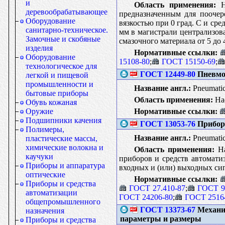
и
Область применения:
На
деревообрабатывающее
предназначенным для поочер
Оборудование
вязкостью при 0 град. С и ср
санитарно-техническое.
мм в магистрали централизов
Замочные и скобяные
смазочного материала от 5 до 
изделия
Нормативные ссылки:
Оборудование
15108-80
;
ГОСТ 15150-69
;
технологическое для
ГОСТ 12449-80
Пневмо
легкой и пищевой
промышленности и
Название англ.:
Pneumatic 
бытовые приборы
Область применения:
Нас
Обувь кожаная
Нормативные ссылки:
Оружие
Подшипники качения
ГОСТ 13053-76
Приборы
Полимеры,
Название англ.:
Pneumatic 
пластические массы,
химические волокна и
Область применения:
На
каучуки
приборов и средств автомати
Приборы и аппаратура
входных и (или) выходных си
оптические
Нормативные ссылки:
Приборы и средства
ГОСТ 27.410-87
;
ГОСТ 9
автоматизации
ГОСТ 24206-80
;
ГОСТ 2516
общепромышленного
ГОСТ 13373-67
Механи
назначения
параметры и размеры
Приборы и средства