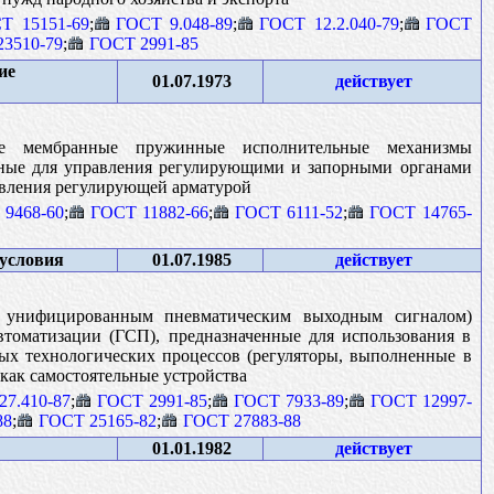
Т 15151-69
;
ГОСТ 9.048-89
;
ГОСТ 12.2.040-79
;
ГОСТ
3510-79
;
ГОСТ 2991-85
ие
01.07.1973
действует
ие мембранные пружинные исполнительные механизмы
нные для управления регулирующими и запорными органами
авления регулирующей арматурой
9468-60
;
ГОСТ 11882-66
;
ГОСТ 6111-52
;
ГОСТ 14765-
условия
01.07.1985
действует
с унифицированным пневматическим выходным сигналом)
томатизации (ГСП), предназначенные для использования в
ых технологических процессов (регуляторы, выполненные в
 как самостоятельные устройства
27.410-87
;
ГОСТ 2991-85
;
ГОСТ 7933-89
;
ГОСТ 12997-
88
;
ГОСТ 25165-82
;
ГОСТ 27883-88
01.01.1982
действует