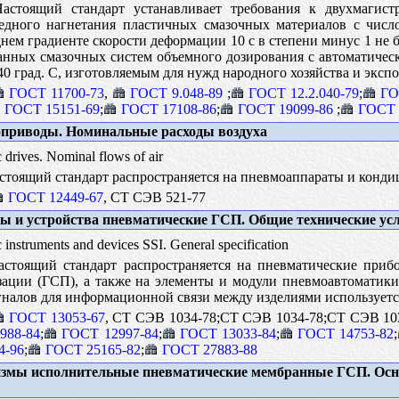
стоящий стандарт устанавливает требования к двухмагист
едного нагнетания пластичных смазочных материалов с числ
еднем градиенте скорости деформации 10 с в степени минус 1 не 
анных смазочных систем объемного дозирования с автоматиче
40 град. С, изготовляемым для нужд народного хозяйства и экспо
ГОСТ 11700-73
,
ГОСТ 9.048-89
;
ГОСТ 12.2.040-79
;
ГО
ГОСТ 15151-69
;
ГОСТ 17108-86
;
ГОСТ 19099-86
;
ГОСТ 
приводы. Номинальные расходы воздуха
drives. Nominal flows of air
тоящий стандарт распространяется на пневмоаппараты и конди
ГОСТ 12449-67
, СТ СЭВ 521-77
 и устройства пневматические ГСП. Общие технические ус
instruments and devices SSI. General specification
стоящий стандарт распространяется на пневматические приб
зации (ГСП), а также на элементы и модули пневмоавтоматики,
гналов для информационной связи между изделиями используетс
ГОСТ 13053-67
, СТ СЭВ 1034-78;СТ СЭВ 1034-78;СТ СЭВ 10
988-84
;
ГОСТ 12997-84
;
ГОСТ 13033-84
;
ГОСТ 14753-82
;
4-96
;
ГОСТ 25165-82
;
ГОСТ 27883-88
змы исполнительные пневматические мембранные ГСП. Ос