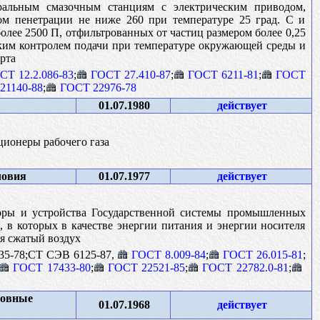
ральным смазочным станциям с электрическим приводом,
ом пенетрации не ниже 260 при температуре 25 град. С и
более 2500 П, отфильтрованных от частиц размером более 0,25
ским контролем подачи при температуре окружающей среды и
рта
СТ 12.2.086-83
;
ГОСТ 27.410-87
;
ГОСТ 6211-81
;
ГОСТ
21140-88
;
ГОСТ 22976-78
01.07.1980
действует
ционеры рабочего газа
ловия
01.07.1977
действует
оры и устройства Государственной системы промышленных
 в которых в качестве энергии питания и энергии носителя
я сжатый воздух
35-78;СТ СЭВ 6125-87,
ГОСТ 8.009-84
;
ГОСТ 26.015-81
;
ГОСТ 17433-80
;
ГОСТ 22521-85
;
ГОСТ 22782.0-81
;
новные
01.07.1968
действует