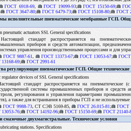
ГОСТ 6918-69
,
ГОСТ 19099-93
;
ГОСТ 15150-69
;
ГОС
;
ГОСТ 3647-80
;
ГОСТ 6479-73
;
ГОСТ 15108-80
;
ГОСТ 2
мы исполнительные пневматические мембранные ГСП. Общ
pneumatic actuators SSI. General specifications
астоящий стандарт распространяется на пневматическ
омышленных приборов и средств автоматизации, предназначе
системах управления производственными процессами и для упр
ГОСТ 9887-61
,
ГОСТ 13373-67
;
ГОСТ 13053-67
;
ГОСТ 
 13168-69
;
ГОСТ 2991-61
ва регулирующие пневматические ГСП. Общие технические 
regulator devices of SSI. General specifications
стоящий стандарт распространяется на пневматические (
сударственной системы промышленных приборов и средств ав
нтроля, регулирования и управления параметрами промышленн
тв), а также для встраивания в приборы ГСП и не используемые
ГОСТ 9988-73
, СТ СЭВ 5169-85,
ГОСТ 26.015-81
;
ГОСТ 
 13053-76
;
ГОСТ 14192-96
;
ГОСТ 15150-69
;
ГОСТ 21140-
 смазочные двухмагистральные. Технические условия
bricating stations. Specifications