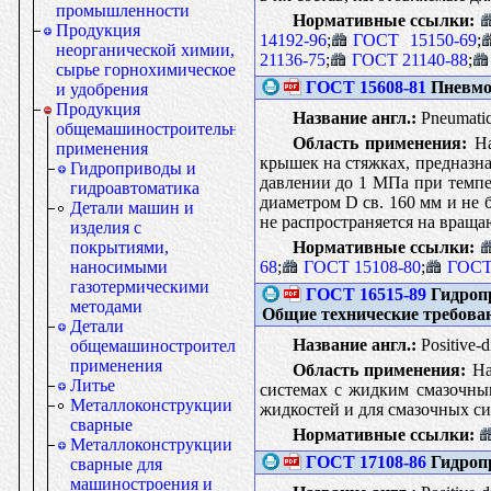
промышленности
Нормативные ссылки:
Продукция
14192-96
;
ГОСТ 15150-69
;
неорганической химии,
21136-75
;
ГОСТ 21140-88
;
сырье горнохимическое
ГОСТ 15608-81
Пневмо
и удобрения
Продукция
Название англ.:
Pneumatic 
общемашиностроительного
Область применения:
На
применения
крышек на стяжках, предназн
Гидроприводы и
давлении до 1 МПа при темпе
гидроавтоматика
диаметром D св. 160 мм и не 
Детали машин и
не распространяется на вращ
изделия с
Нормативные ссылки:
покрытиями,
68
;
ГОСТ 15108-80
;
ГОСТ
наносимыми
газотермическими
ГОСТ 16515-89
Гидропр
методами
Общие технические требова
Детали
Название англ.:
Positive-d
общемашиностроительного
применения
Область применения:
На
Литье
системах с жидким смазочны
Металлоконструкции
жидкостей и для смазочных си
сварные
Нормативные ссылки:
Металлоконструкции
ГОСТ 17108-86
Гидропр
сварные для
машиностроения и