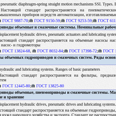
pneumatic diaphragm-spring straight motion mechanisms SSI. Types. 
астоящий стандарт распространяется на пневматическ
омышленных приборов исредств автоматизации, изготавливаем
ГОСТ 9887-70
;
ГОСТ 9150-59
;
ГОСТ 9253-59
;
ГОСТ 611
иводы объемные и смазочные системы. Номинальные рабоч
isplacement hydraulic drives, pneumatic actuators and lubricating syst
стоящий стандарт распространяется на объемные насосы нас
 насос- и гидромоторы
ГОСТ 13824-68
,
ГОСТ 8032-84
;
ГОСТ 17398-72
;
ГОСТ 1
 объемных гидроприводов и смазочных систем. Ряды осно
 hydraulic and lubricating systems. Ranges of basic parameters
стоящий стандарт распространяется на фильтры, предназ
тем
ГОСТ 12445-80
;
ГОСТ 13825-80
иводы объемные, пневмоприводы и смазочные системы. Ма
е и хранение
isplacement hydraulic drives, pneumatic drives and lubricating systems.
тоящий стандарт распространяется на объемные гидроприводы,
я нужд народного хозяйства и экспорта. Стандарт не распростра