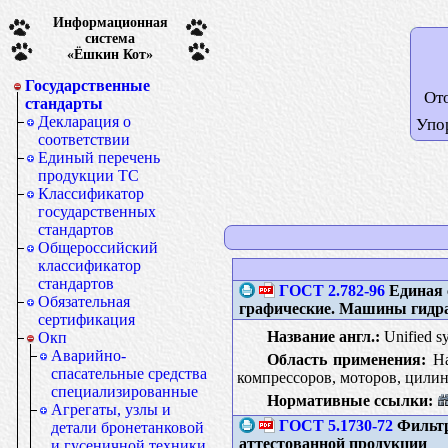
Информационная
система
«Ёшкин Кот»
Государственные
От
стандарты
Декларация о
Упо
соответствии
Единый перечень
продукции ТС
Классификатор
государственных
стандартов
Общероссийский
классификатор
стандартов
ГОСТ 2.782-96
Единая 
Обязательная
графические. Машины гидра
сертификация
Название англ.:
Unified sy
Окп
Аварийно-
Область применения:
На
спасательные средства
компрессоров, моторов, цилин
специализированные
Нормативные ссылки:
Агрегаты, узлы и
ГОСТ 5.1730-72
Фильтр
детали бронетанковой
аттестованной продукции
и гусеничной техники.