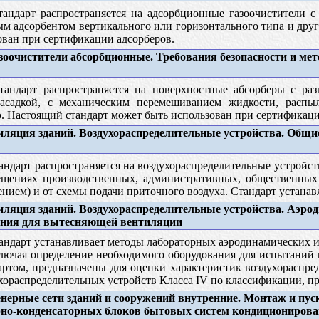
андарт распространяется на адсорбционные газоочистители 
адсорбентом вертикального или горизонтального типа и друг
ован при сертификации адсорберов.
зоочистители абсорбционные. Требования безопасности и ме
андарт распространяется на поверхностные абсорберы с раз
насадкой, с механическим перемешиванием жидкости, распы
 Настоящий стандарт может быть использован при сертификаци
ляция зданий. Воздухораспределительные устройства. Общи
ндарт распространяется на воздухораспределительные устройст
щениях производственных, административных, общественных
ием) и от схемы подачи приточного воздуха. Стандарт устанавл
ляция зданий. Воздухораспределительные устройства. Аэро
ения для вытесняющей вентиляции
ндарт устанавливает методы лабораторных аэродинамических и
ючая определение необходимого оборудования для испытаний 
артом, предназначены для оценки характеристик воздухораспре
хораспределительных устройств Класса IV по классификации, п
ерные сети зданий и сооружений внутренние. Монтаж и пус
рно-конденсаторных блоков бытовых систем кондициониров