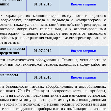
таний
01.01.2013
Введен впервые
х характеристик кондиционеров воздушного и водяного
вода-воздух, воздух-вода и вода-вода с компрессорами с
новлены также условия испытаний для действий рекуперации
, которые могут быть канальными, и к агрегатированным
нсаторами. Стандарт используют для агрегатов заводского
 область распространения стандарта входят агрегатированные
е агрегаты.
пловые насосы
01.07.2012
Введен впервые
пределения
сти климатического оборудования. Термины, установленные
ной научно-технической отрасли, входящих в сферу работ по
ые насосы
01.01.2013
Введен впервые
ти безопасности газовых абсорбционных и адсорбционных
евышает 70 кВт. Стандарт распространяется на приборы,
С33 и на приборы, предназначенные для наружной установки.
ескими системами управления; - с замкнутыми охлаждающими
) водой или воздухом; - с механическими устройствами для
няется на следующие приборы или их комбинации: - газовые