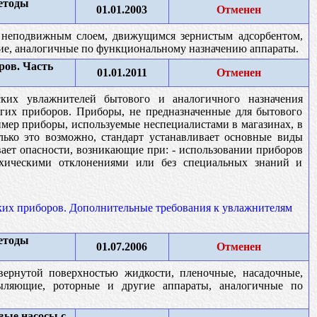
методы
01.01.2003
Отменен
с неподвижным слоем, движущимся зернистым адсорбентом,
ие, аналогичные по функциональному назначению аппараты.
ров. Часть
01.01.2011
Отменен
ских увлажнителей бытового и аналогичного назначения
гих приборов. Приборы, не предназначенные для бытового
ример приборы, используемые неспециалистами в магазинах, в
лько это возможно, стандарт устанавливает основные виды
вает опасности, возникающие при: - использовании приборов
ихическими отклонениями или без специальных знаний и
ких приборов. Дополнительные требования к увлажнителям
методы
01.07.2006
Отменен
вернутой поверхностью жидкости, пленочные, насадочные,
пыляющие, роторные и другие аппараты, аналогичные по
вые насосы с