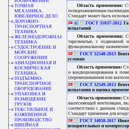
ИЗОБРАЖЕНИЙ
Область применения:
Ст
ТОЧНАЯ
псевдоожиженным пылевидным 
МЕХАНИКА.
Стандарт может быть использ
ЮВЕЛИРНОЕ ДЕЛО
ДОРОЖНО-
ГОСТ 31837-2012
Га
ТРАНСПОРТНАЯ
испытаний
ТЕХНИКА
Область применения:
Ст
ЖЕЛЕЗНОДОРОЖНАЯ
тарельчатые, с подвижной 
ТЕХНИКА
функциональному назначению.
СУДОСТРОЕНИЕ И
МОРСКИЕ
ГОСТ 32548-2013
Венти
СООРУЖЕНИЯ
условия
АВИАЦИОННАЯ И
Область применения:
Ста
КОСМИЧЕСКАЯ
и кондиционирования в поме
ТЕХНИКА
(перемешиванием или вытеснен
ПОДЪЕМНО-
ТРАНСПОРТНОЕ
ГОСТ 32549-2013
Венти
ОБОРУДОВАНИЕ
испытания и оценка примен
УПАКОВКА И
Область применения:
Ста
РАЗМЕЩЕНИЕ
вытесняющей вентиляции, вкл
ГРУЗОВ
соответствии с данным станд
ТЕКСТИЛЬНОЕ И
Стандарт применим для возду
КОЖЕВЕННОЕ
ПРОИЗВОДСТВО
ГОСТ 34058-2017
Инжен
ШВЕЙНАЯ
испарительных и компрессо