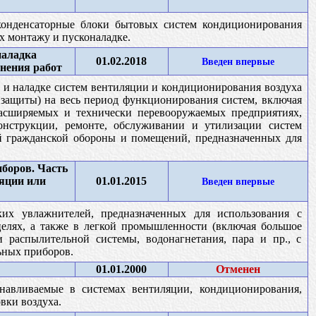
конденсаторные блоки бытовых систем кондиционирования
х монтажу и пусконаладке.
наладка
01.02.2018
Введен впервые
нения работ
 и наладке систем вентиляции и кондиционирования воздуха
 защиты) на весь период функционирования систем, включая
расширяемых и технически перевооружаемых предприятиях,
конструкции, ремонте, обслуживании и утилизации систем
й гражданской обороны и помещений, предназначенных для
боров. Часть
ляции или
01.01.2015
Введен впервые
ких увлажнителей, предназначенных для использования с
елях, а также в легкой промышленности (включая большое
 распылительной системы, водонагнетания, пара и пр., с
ьных приборов.
01.01.2000
Отменен
анавливаемые в системах вентиляции, кондиционирования,
вки воздуха.