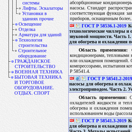
абсорбционные кондиционеры;
системы
насосы. Стандарт распростр
Лифты. Эскалаторы
соответствующая функция за
Установки в
приборов, оснащенным более, 
зданиях прочие
Освещение
ГОСТ Р 58536.1-2019
Ко
Отделка
технологические чиллеры и 
Арматура для зданий
звуковой мощности. Часть 1
Технология
для обогрева и охлаждения 
строительства
Область применения:
С
Строительное
кондиционерами, тепловыми н
оборудование
или охлаждения помещений. С
ГРАЖДАНСКОЕ
компрессорами, испытания кот
СТРОИТЕЛЬСТВО
Р 58541.4.
ВОЕННАЯ ТЕХНИКА
БЫТОВАЯ ТЕХНИКА
ГОСТ Р 58541.2-201
И ТОРГОВОЕ
насосы для обогрева и охла
ОБОРУДОВАНИЕ.
электроприводом. Часть 2. 
ОТДЫХ. СПОРТ
Область применения:
Ст
охладителей жидкости и тепл
обогрева и охлаждения поме
использованием воды (рассола
ГОСТ Р 58541.3-2019
Ко
для обогрева и охлаждения 
Часть 3. Методы испытаний