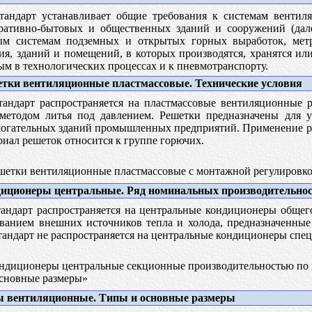
андарт устанавливает общие требования к системам вентиля
ративно-бытовых и общественных зданий и сооружений (дале
ым системам подземных и открытых горных выработок, метр
ия, зданий и помещений, в которых производятся, хранятся ил
ым в технологических процессах и к пневмотранспорту.
тки вентиляционные пластмассовые. Технические условия
андарт распространяется на пластмассовые вентиляционные р
 методом литья под давлением. Решетки предназначены для
огательных зданий промышленных предприятий. Применение ре
риал решеток относится к группе горючих.
етки вентиляционные пластмассовые с монтажной регулировко
иционеры центральные. Ряд номинальных производительнос
андарт распространяется на центральные кондиционеры общег
ованием внешних источников тепла и холода, предназначенны
андарт не распространяется на центральные кондиционеры специ
диционеры центральные секционные производительностью по во
Основные размеры»
 вентиляционные. Типы и основные размеры