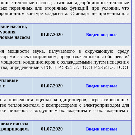
онные тепловые насосы; - газовые адсорбционные тепловые
лько первичных или вторичных функций, при условии, что
орбционном контуре хладагента. Стандарт не применим для
вые насосы,
 уровня
01.07.2020
Введен впервые
пловые насосы
ня мощности звука, излучаемого в окружающую среду
орами с электроприводом, предназначенные для обогрева и/
ой мощности кондиционеров с охлаждаемыми путем испарения
ства, определенные в ГОСТ Р 58541.2, ГОСТ Р 58541.3, ГОСТ
тепловые
 с
01.07.2020
Введен впервые
ля проведения оценки кондиционеров, агрегатированных
тве теплоносителя, с компрессорами с электроприводом для
енки чиллеров с воздушным охлаждением и с охлаждением с
ловые насосы
троприводом.
01.07.2020
Введен впервые