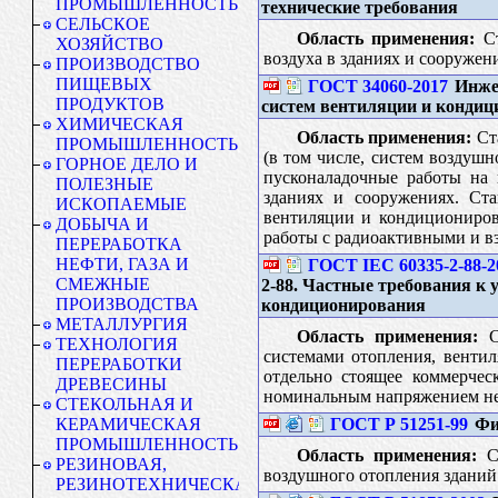
ПРОМЫШЛЕННОСТЬ
технические требования
СЕЛЬСКОЕ
Область применения:
Ст
ХОЗЯЙСТВО
воздуха в зданиях и сооружен
ПРОИЗВОДСТВО
ПИЩЕВЫХ
ГОСТ 34060-2017
Инжен
ПРОДУКТОВ
систем вентиляции и кондиц
ХИМИЧЕСКАЯ
Область применения:
Ста
ПРОМЫШЛЕННОСТЬ
(в том числе, систем воздуш
ГОРНОЕ ДЕЛО И
пусконаладочные работы на 
ПОЛЕЗНЫЕ
зданиях и сооружениях. Ста
ИСКОПАЕМЫЕ
вентиляции и кондициониров
ДОБЫЧА И
работы с радиоактивными и в
ПЕРЕРАБОТКА
НЕФТИ, ГАЗА И
ГОСТ IEC 60335-2-88-2
СМЕЖНЫЕ
2-88. Частные требования к
ПРОИЗВОДСТВА
кондиционирования
МЕТАЛЛУРГИЯ
Область применения:
Ст
ТЕХНОЛОГИЯ
системами отопления, венти
ПЕРЕРАБОТКИ
отдельно стоящее коммерчес
ДРЕВЕСИНЫ
номинальным напряжением не 
СТЕКОЛЬНАЯ И
ГОСТ Р 51251-99
Фил
КЕРАМИЧЕСКАЯ
ПРОМЫШЛЕННОСТЬ
Область применения:
Ст
РЕЗИНОВАЯ,
воздушного отопления зданий 
РЕЗИНОТЕХНИЧЕСКАЯ,