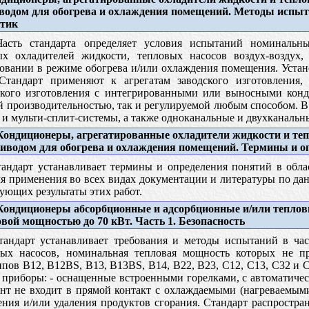
водом для обогрева и охлаждения помещений. Методы испы
тик
сть стандарта определяет условия испытаний номинальны
ых охладителей жидкости, тепловых насосов воздух-воздух, 
овании в режиме обогрева и/или охлаждения помещения. Уста
 Стандарт применяют к агрегатам заводского изготовления
ского изготовления с интегрированными или выносными конде
й производительностью, так и регулируемой любым способом. В
 и мульти-сплит-системы, а также одноканальные и двухканальны
ондиционеры, агрегатированные охладители жидкости и те
риводом для обогрева и охлаждения помещений. Термины и о
андарт устанавливает термины и определения понятий в обла
я применения во всех видах документации и литературы по дан
ующих результаты этих работ.
ондиционеры абсорбционные и адсорбционные и/или теплов
вой мощностью до 70 кВт. Часть 1. Безопасность
андарт устанавливает требования и методы испытаний в час
ых насосов, номинальная тепловая мощность которых не пр
пов В12, В12BS, B13, B13BS, B14, B22, B23, C12, C13, C32 и 
а приборы: - оснащенные встроенными горелками, с автоматич
ент не входит в прямой контакт с охлаждаемыми (нагреваемыми
ения и/или удаления продуктов сгорания. Стандарт распростра