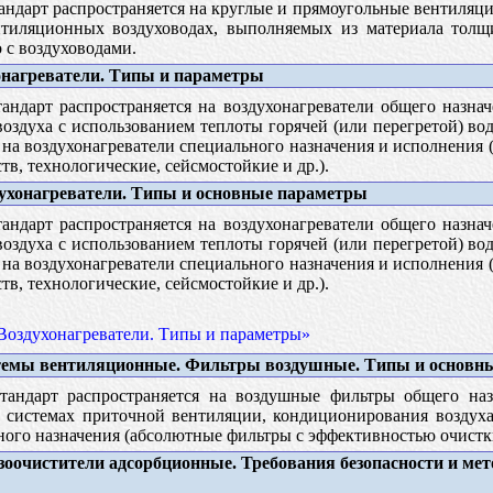
ндарт распространяется на круглые и прямоугольные вентиля
тиляционных воздуховодах, выполняемых из материала толщ
 с воздуховодами.
нагреватели. Типы и параметры
андарт распространяется на воздухонагреватели общего назна
оздуха с использованием теплоты горячей (или перегретой) во
 на воздухонагреватели специального назначения и исполнения
тв, технологические, сейсмостойкие и др.).
ухонагреватели. Типы и основные параметры
андарт распространяется на воздухонагреватели общего назна
оздуха с использованием теплоты горячей (или перегретой) во
 на воздухонагреватели специального назначения и исполнения
тв, технологические, сейсмостойкие и др.).
Воздухонагреватели. Типы и параметры»
емы вентиляционные. Фильтры воздушные. Типы и основн
андарт распространяется на воздушные фильтры общего на
 системах приточной вентиляции, кондиционирования воздуха
ого назначения (абсолютные фильтры с эффективностью очистки
зоочистители адсорбционные. Требования безопасности и ме