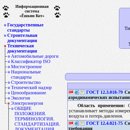
Информационная
система
«Ёшкин Кот»
Государственные
Ти
стандарты
Строительная
документация
Техническая
документация
Автомобильные дороги
Классификатор ISO
Мостостроение
Национальные
стандарты
Строительство
Технический надзор
ГОСТ 12.3.018-79
Си
Ценообразование
аэродинамических испытани
Экология
Электроэнергия
Область применения:
Ст
ОБЩИЕ
устанавливает методы измере
ПОЛОЖЕНИЯ.
воздуха и потерь давления.
ТЕРМИНОЛОГИЯ.
ГОСТ 12.4.021-75
Си
СТАНДАРТИЗАЦИЯ.
требования
ДОКУМЕНТАЦИЯ