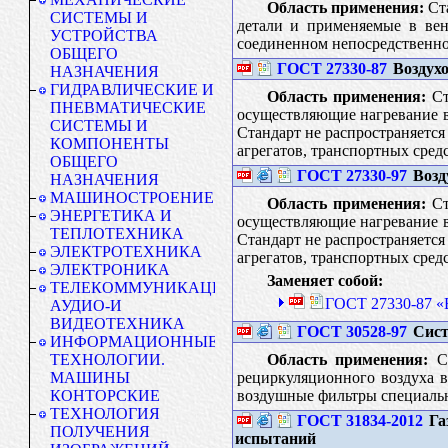
Область применения:
Ста
СИСТЕМЫ И
детали и применяемые в вен
УСТРОЙСТВА
соединенном непосредственно
ОБЩЕГО
ГОСТ 27330-87
Воздухо
НАЗНАЧЕНИЯ
ГИДРАВЛИЧЕСКИЕ И
Область применения:
Ст
ПНЕВМАТИЧЕСКИЕ
осуществляющие нагревание в
СИСТЕМЫ И
Стандарт не распространяется
КОМПОНЕНТЫ
агрегатов, транспортных средс
ОБЩЕГО
ГОСТ 27330-97
Возд
НАЗНАЧЕНИЯ
МАШИНОСТРОЕНИЕ
Область применения:
Ст
ЭНЕРГЕТИКА И
осуществляющие нагревание в
ТЕПЛОТЕХНИКА
Стандарт не распространяется
ЭЛЕКТРОТЕХНИКА
агрегатов, транспортных средс
ЭЛЕКТРОНИКА
Заменяет собой:
ТЕЛЕКОММУНИКАЦИИ.
ГОСТ 27330-87 «
АУДИО-И
ВИДЕОТЕХНИКА
ГОСТ 30528-97
Сист
ИНФОРМАЦИОННЫЕ
Область применения:
Ст
ТЕХНОЛОГИИ.
рециркуляционного воздуха в
МАШИНЫ
воздушные фильтры специальн
КОНТОРСКИЕ
ТЕХНОЛОГИЯ
ГОСТ 31834-2012
Га
ПОЛУЧЕНИЯ
испытаний