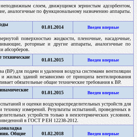
с неподвижным слоем, движущимся зернистым адсорбентом,
ие, аналогичные по функциональному назначению аппараты.
тоды
01.01.2014
Введен впервые
вернутой поверхностью жидкости, пленочные, насадочные,
ливающие, роторные и другие аппараты, аналогичные по
и абсорберов.
е технические
01.01.2015
Введен впервые
ва (ВР) для подачи и удаления воздуха системами вентиляции
 и жилых зданий независимо от принципа вентилирования
ивает обязательные общие технические требования к ВР.
динамические
01.01.2015
Введен впервые
спытаний и оценки воздухораспределительных устройств для
и технику измерений. Результаты испытаний, проведенных в
делительных устройств только в неизотермических условиях.
риведенной в ГОСТ P ЕН 12238-2012.
коналадка
ания. Общие
01.02.2018
Введен впервые