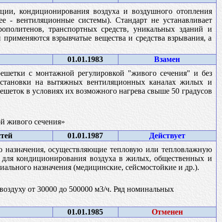
ции, кондиционирования воздуха и воздушного отопления
е - вентиляционные системы). Стандарт не устанавливает
ополитенов, транспортных средств, уникальных зданий и
и применяются взрывчатые вещества и средства взрывания, а
01.01.1983
Взамен
ешетки с монтажной регулировкой "живого сечения" и без
 установки на вытяжных вентиляционных каналах жилых и
шеток в условиях их возможного нагрева свыше 50 градусов
й живого сечения»
тей
01.01.1987
Действует
о назначения, осуществляющие тепловую или тепловлажную
е для кондиционирования воздуха в жилых, общественных и
ального назначения (медицинские, сейсмостойкие и др.).
здуху от 30000 до 500000 м3/ч. Ряд номинальных
01.01.1985
Отменен