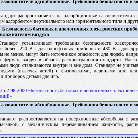
азоочистители адсорбционные. Требования безопасности и 
андарт распространяется на адсорбционные газоочистители 
адсорбентом вертикального или горизонтального типа и друг
9
Безопасность бытовых и аналогичных электрических прибо
 увлажнителям воздуха
андарт устанавливает требования безопасности электриче
 более: 250 В - для однофазных приборов и 480 В - для дру
ем не менее, могут быть источником опасности для людей, нап
фермах, входят в область распространения стандарта. Наско
рыми люди сталкиваются внутри и вне дома. Стандарт не учиты
людьми (включая детей) с физическими, нервными или пс
и приборов детьми для игр.
5-2-98-2000 «Безопасность бытовых и аналогичных электричес
аний»
азоочистители абсорбционные. Требования безопасности и 
андарт распространяется на поверхностные абсорберы с раз
насадкой, с механическим перемешиванием жидкости, рас
.
диционеры, агрегатированные охладители жидкости и тепло