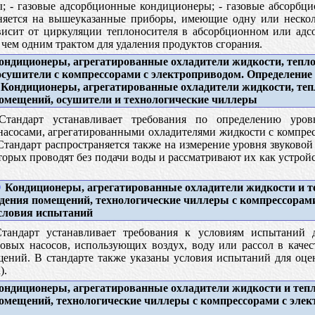
 - газовые адсорбционные кондиционеры; - газовые абсорбци
аняется на вышеуказанные приборы, имеющие одну или неско
висит от циркуляции теплоносителя в абсорбционном или адс
чем одним трактом для удаления продуктов сгорания.
ндиционеры, агрегатированные охладители жидкости, тепло
осушители с компрессорами с электроприводом. Определение
. Кондиционеры, агрегатированные охладители жидкости, те
помещений, осушители и технологические чиллеры
тандарт устанавливает требования по определению уров
асосами, агрегатированными охладителями жидкости с компресс
тандарт распространяется также на измерение уровня звуков
орых проводят без подачи воды и рассматривают их как устрой
9
Кондиционеры, агрегатированные охладители жидкости и 
ждения помещений, технологические чиллеры с компрессорами
Условия испытаний
андарт устанавливает требования к условиям испытаний д
овых насосов, использующих воздух, воду или рассол в качес
щений. В стандарте также указаны условия испытаний для оц
).
ндиционеры, агрегатированные охладители жидкости и теп
помещений, технологические чиллеры с компрессорами с элек