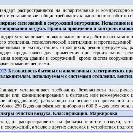
андарт распространяется на испарительные и компрессорно-
иях и устанавливает общие требования к выполнению работ по и
ерные сети зданий и сооружений внутренние. Испытание и 
ионирования воздуха. Правила проведения и контроль выпол
ндарт устанавливает порядок выполнения работ по испытанию
ного отопления, технологической вентиляции и противодымной
вводимых в эксплуатацию, строящихся, реконструируемых, 
ндарт предназначен для применения при строительстве, ре
ания воздуха зданий и сооружений, кроме систем сооружени
зрывчатыми веществами.
013
Безопасность бытовых и аналогичных электрических при
 увлажнителям, используемым с системами отопления, венти
андарт устанавливает требования безопасности электричес
ляции или кондиционирования в бытовых или коммерческих ц
кое оборудование), работающих на основе испарительной или
более 250 В для однофазных приборов и 600 В – для всех остал
ьтры очистки воздуха. Классификация. Маркировка
андарт распространяется на фильтры очистки воздуха, уст
и сооружений, а также в других системах и устройствах подгото