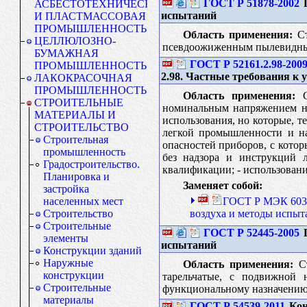
ГОСТ Р 51878-2002
Г
АСБЕСТОТЕХНИЧЕСКАЯ
испытаний
И ПЛАСТМАССОВАЯ
ПРОМЫШЛЕННОСТЬ
Область применения:
Ст
ЦЕЛЛЮЛОЗНО-
псевдоожиженным пылевидным 
БУМАЖНАЯ
ГОСТ Р 52161.2.98-200
ПРОМЫШЛЕННОСТЬ
2.98. Частные требования к
ЛАКОКРАСОЧНАЯ
ПРОМЫШЛЕННОСТЬ
Область применения:
Ст
СТРОИТЕЛЬНЫЕ
номинальным напряжением не
МАТЕРИАЛЫ И
использования, но которые, т
СТРОИТЕЛЬСТВО
легкой промышленности и на 
Строительная
опасностей приборов, с кото
промышленность
без надзора и инструкций 
Градостроительство.
квалификации; - использовани
Планировка и
Заменяет собой:
застройка
ГОСТ Р МЭК 6033
населенных мест
воздуха и методы испыт
Строительство
Строительные
ГОСТ Р 52445-2005
Г
элементы
испытаний
Конструкции зданий
Наружные
Область применения:
Ст
конструкции
тарельчатые, с подвижной 
Строительные
функциональному назначению
материалы
ГОСТ Р 54539-2011
Кон