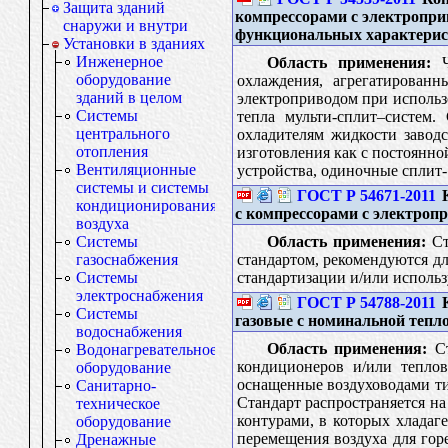
Защита зданий
компрессорами с электропри
снаружи и внутри
функциональных характерис
Установки в зданиях
Инженерное
Область применения:
Ча
оборудование
охлаждения, агрегатированн
зданий в целом
электроприводом при использ
Системы
тепла мульти-сплит–систем.
центрального
охладителям жидкости завод
отопления
изготовления как с постоянно
Вентиляционные
устройства, одиночные сплит-
системы и системы
ГОСТ Р 54671-2011
К
кондиционирования
с компрессорами с электроп
воздуха
Область применения:
Ст
Системы
стандартом, рекомендуются дл
газоснабжения
стандартизации и/или использ
Системы
электроснабжения
ГОСТ Р 54788-2011
К
Системы
газовые с номинальной тепло
водоснабжения
Область применения:
Ст
Водонагревательное
кондиционеров и/или теплов
оборудование
оснащенные воздуховодами ти
Санитарно-
Стандарт распространяется н
техническое
контурами, в которых хладаг
оборудование
перемещения воздуха для гор
Дренажные