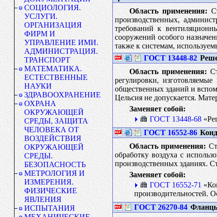
СОЦИОЛОГИЯ.
Область применения:
Ст
УСЛУГИ.
производственных, админист
ОРГАНИЗАЦИЯ
требований к вентиляционн
ФИРМ И
сооружений особого назначен
УПРАВЛЕНИЕ ИМИ.
также к системам, используем
АДМИНИСТРАЦИЯ.
ГОСТ 13448-82
Реше
ТРАНСПОРТ
МАТЕМАТИКА.
Область применения:
Ст
ЕСТЕСТВЕННЫЕ
регулировки, изготовляемые
НАУКИ
общественных зданий и вспом
ЗДРАВООХРАНЕНИЕ
Цельсия не допускается. Мате
ОХРАНА
Заменяет собой:
ОКРУЖАЮЩЕЙ
ГОСТ 13448-68
«Реш
СРЕДЫ, ЗАЩИТА
ЧЕЛОВЕКА ОТ
ГОСТ 16552-86
Конд
ВОЗДЕЙСТВИЯ
Область применения:
Ст
ОКРУЖАЮЩЕЙ
обработку воздуха с использ
СРЕДЫ.
производственных зданиях. Ст
БЕЗОПАСНОСТЬ
МЕТРОЛОГИЯ И
Заменяет собой:
ИЗМЕРЕНИЯ.
ГОСТ 16552-71
«Кон
ФИЗИЧЕСКИЕ
производительностей. 
ЯВЛЕНИЯ
ГОСТ 26270-84
Фланцы
ИСПЫТАНИЯ
МЕХАНИЧЕСКИЕ