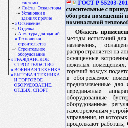
ГОСТ Р 55203-20
системы
Лифты. Эскалаторы
смесительные c прину
Установки в
обогрева помещений н
зданиях прочие
номинальной теплово
Освещение
Отделка
Область применен
Арматура для зданий
методы испытаний для 
Технология
строительства
назначения, оснаще
Строительное
распространяется на ап
оборудование
оснащенные встроенны
ГРАЖДАНСКОЕ
нежилых помещениях, 
СТРОИТЕЛЬСТВО
ВОЕННАЯ ТЕХНИКА
горячий воздух подает
БЫТОВАЯ ТЕХНИКА
в обогреваемое помещ
И ТОРГОВОЕ
предназначенные для 
ОБОРУДОВАНИЕ.
передвижные аппар
ОТДЫХ. СПОРТ
оборудованные буст
оборудованные регул
газогорелочным устрой
управления, из которых
продолжают работать; 