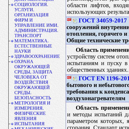
области лифтов, вход
СОЦИОЛОГИЯ.
УСЛУГИ.
использующих результат
ОРГАНИЗАЦИЯ
ГОСТ 34059-2017
ФИРМ И
УПРАВЛЕНИЕ ИМИ.
сооружений внутренни
АДМИНИСТРАЦИЯ.
отопления, горячего и
ТРАНСПОРТ
Общие технические тр
МАТЕМАТИКА.
ЕСТЕСТВЕННЫЕ
Область применени
НАУКИ
устройству систем отоп
ЗДРАВООХРАНЕНИЕ
ОХРАНА
испытаниям и пуску в
ОКРУЖАЮЩЕЙ
общественных зданиях.
СРЕДЫ, ЗАЩИТА
ЧЕЛОВЕКА ОТ
ГОСТ EN 1196-20
ВОЗДЕЙСТВИЯ
бытового и небытовог
ОКРУЖАЮЩЕЙ
требования к конден
СРЕДЫ.
воздухонагревателям
БЕЗОПАСНОСТЬ
МЕТРОЛОГИЯ И
Область применен
ИЗМЕРЕНИЯ.
ФИЗИЧЕСКИЕ
и методы испытаний д
ЯВЛЕНИЯ
параметром которых, 
ИСПЫТАНИЯ
сгорания. Стандарт ис
МЕХАНИЧЕСКИЕ