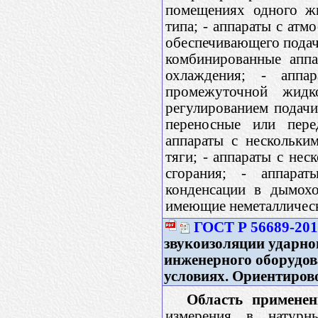
помещениях одного жи
типа; - аппараты с атм
обеспечивающего подачу
комбинированные аппа
охлаждения; - аппа
промежуточной жидк
регулированием подачи
переносные или пере
аппараты с нескольки
тяги; - аппараты с не
сгорания; - аппара
конденсации в дымохо
имеющие неметаллическ
ГОСТ Р 56689-20
звукоизоляции ударно
инженерного оборудов
условиях. Ориентиров
Область применен
измерения в натурн