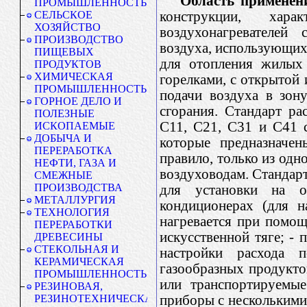
Область применен
ПРОМЫШЛЕННОСТЬ
конструкции, хар
СЕЛЬСКОЕ
ХОЗЯЙСТВО
воздухонагревателей 
ПРОИЗВОДСТВО
воздуха, использующих 
ПИЩЕВЫХ
для отопления жилых
ПРОДУКТОВ
ХИМИЧЕСКАЯ
горелками, с открытой 
ПРОМЫШЛЕННОСТЬ
подачи воздуха в зон
ГОРНОЕ ДЕЛО И
сгорания. Стандарт р
ПОЛЕЗНЫЕ
C11, C21, C31 и C41 
ИСКОПАЕМЫЕ
ДОБЫЧА И
которые предназначен
ПЕРЕРАБОТКА
правило, только из од
НЕФТИ, ГАЗА И
воздуховодам. Стандар
СМЕЖНЫЕ
ПРОИЗВОДСТВА
для установки на о
МЕТАЛЛУРГИЯ
кондиционерах (для н
ТЕХНОЛОГИЯ
нагревается при помо
ПЕРЕРАБОТКИ
искусственной тяге; -
ДРЕВЕСИНЫ
СТЕКОЛЬНАЯ И
настройки расхода 
КЕРАМИЧЕСКАЯ
газообразных продукто
ПРОМЫШЛЕННОСТЬ
или транспортируемые
РЕЗИНОВАЯ,
приборы с несколькими
РЕЗИНОТЕХНИЧЕСКАЯ,