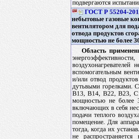
подвергаются испытани
ГОСТ Р 55204-20
небытовые газовые ко
вентилятором для пода
отвода продуктов сгор
мощностью не более 3
Область применен
энергоэффективност
воздухонагревателей 
вспомогательным вент
и/или отвод продуктов
дутьвыми горелками. С
В13, В14, В22, В23, С
мощностью не более 3
включающих в себя неск
подачи теплого воздух
помещение. Для аппара
тогда, когда их устана
не распространяется 