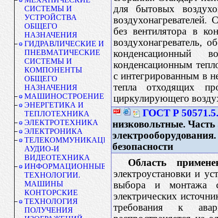
для бытовых воздухо
СИСТЕМЫ И
УСТРОЙСТВА
воздухонагревателей. 
ОБЩЕГО
без вентилятора в ко
НАЗНАЧЕНИЯ
воздухонагреватель, 
ГИДРАВЛИЧЕСКИЕ И
конденсационный в
ПНЕВМАТИЧЕСКИЕ
СИСТЕМЫ И
конденсационным тепло
КОМПОНЕНТЫ
с интегрированным в н
ОБЩЕГО
тепла отходящих пр
НАЗНАЧЕНИЯ
МАШИНОСТРОЕНИЕ
циркулирующего возду
ЭНЕРГЕТИКА И
ГОСТ Р 50571.5
ТЕПЛОТЕХНИКА
ЭЛЕКТРОТЕХНИКА
низковольтные. Часть
ЭЛЕКТРОНИКА
электрооборудования.
ТЕЛЕКОММУНИКАЦИИ.
безопасности
АУДИО-И
ВИДЕОТЕХНИКА
Область примене
ИНФОРМАЦИОННЫЕ
электроустановки и ус
ТЕХНОЛОГИИ.
выбора и монтажа с
МАШИНЫ
КОНТОРСКИЕ
электрических источник
ТЕХНОЛОГИЯ
требования к авар
ПОЛУЧЕНИЯ