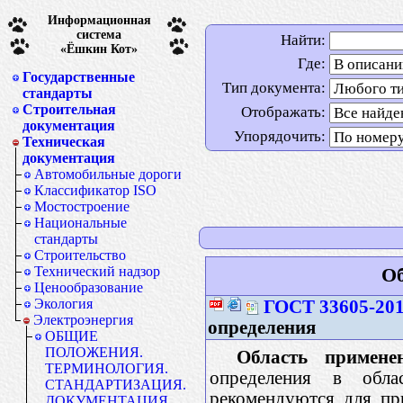
Информационная
система
Найти:
«Ёшкин Кот»
Где:
Государственные
Тип документа:
стандарты
Строительная
Отображать:
документация
Упорядочить:
Техническая
документация
Автомобильные дороги
Классификатор ISO
Мостостроение
Национальные
стандарты
Строительство
Технический надзор
Об
Ценообразование
Экология
ГОСТ 33605-20
Электроэнергия
определения
ОБЩИЕ
ПОЛОЖЕНИЯ.
Область примене
ТЕРМИНОЛОГИЯ.
определения в обла
СТАНДАРТИЗАЦИЯ.
рекомендуются для пр
ДОКУМЕНТАЦИЯ