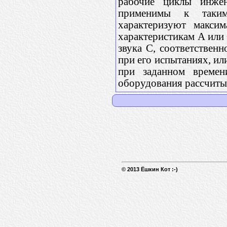
рабочие циклы инже
применимы к таким
характеризуют макси
характеристикам A или 
звука С, соответственн
при его испытаниях, ил
при заданном времен
оборудования рассчитыв
© 2013 Ёшкин Кот :-)