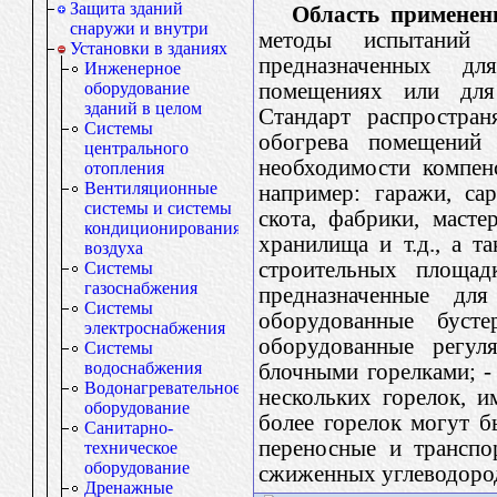
Защита зданий
Область применен
снаружи и внутри
методы испытаний д
Установки в зданиях
предназначенных дл
Инженерное
помещениях или для 
оборудование
зданий в целом
Стандарт распростран
Системы
обогрева помещений 
центрального
необходимости компенс
отопления
Вентиляционные
например: гаражи, са
системы и системы
скота, фабрики, масте
кондиционирования
хранилища и т.д., а 
воздуха
строительных площадк
Системы
газоснабжения
предназначенные дл
Системы
оборудованные буст
электроснабжения
оборудованные регул
Системы
водоснабжения
блочными горелками; -
Водонагревательное
нескольких горелок, 
оборудование
более горелок могут б
Санитарно-
переносные и транспо
техническое
оборудование
сжиженных углеводород
Дренажные