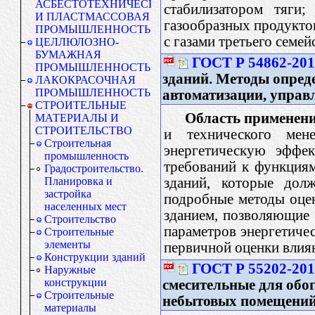
АСБЕСТОТЕХНИЧЕСКАЯ
стабилизатором тяги
И ПЛАСТМАССОВАЯ
газообразных продуктов
ПРОМЫШЛЕННОСТЬ
с газами третьего семей
ЦЕЛЛЮЛОЗНО-
БУМАЖНАЯ
ГОСТ Р 54862-201
ПРОМЫШЛЕННОСТЬ
зданий. Методы опред
ЛАКОКРАСОЧНАЯ
ПРОМЫШЛЕННОСТЬ
автоматизации, управ
СТРОИТЕЛЬНЫЕ
Область применени
МАТЕРИАЛЫ И
СТРОИТЕЛЬСТВО
и технического мен
Строительная
энергетическую эффек
промышленность
требований к функциям
Градостроительство.
зданий, которые долж
Планировка и
застройка
подробные методы оцен
населенных мест
зданием, позволяющие 
Строительство
параметров энергетиче
Строительные
элементы
первичной оценки влиян
Конструкции зданий
ГОСТ Р 55202-20
Наружные
конструкции
смесительные для обо
Строительные
небытовых помещени
материалы