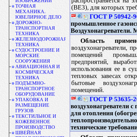
распространяется на э
ИЗОБРАЖЕНИЙ
ТОЧНАЯ
(BE3), для которых тр
МЕХАНИКА.
ГОСТ Р 50942-9
ЮВЕЛИРНОЕ ДЕЛО
ДОРОЖНО-
промышленное газоис
ТРАНСПОРТНАЯ
Воздухонагреватели.
ТЕХНИКА
ЖЕЛЕЗНОДОРОЖНАЯ
Область примен
ТЕХНИКА
воздухонагреватели, п
СУДОСТРОЕНИЕ И
помещений промышл
МОРСКИЕ
предприятий, вырабо
СООРУЖЕНИЯ
АВИАЦИОННАЯ И
использования ее в су
КОСМИЧЕСКАЯ
тепловых завесах отк
ТЕХНИКА
бытовые воздухонаг
ПОДЪЕМНО-
ТРАНСПОРТНОЕ
помещений.
ОБОРУДОВАНИЕ
ГОСТ Р 53635-2
УПАКОВКА И
РАЗМЕЩЕНИЕ
воздухонагреватели с
ГРУЗОВ
для отопления (обогр
ТЕКСТИЛЬНОЕ И
теплопроизводительно
КОЖЕВЕННОЕ
технические требован
ПРОИЗВОДСТВО
ШВЕЙНАЯ